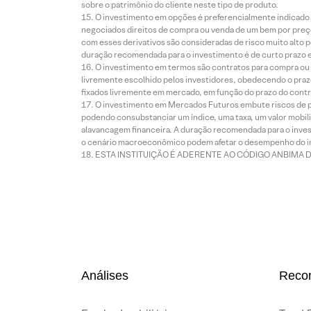
sobre o patrimônio do cliente neste tipo de produto.
O investimento em opções é preferencialmente indicado pa
negociados direitos de compra ou venda de um bem por preço
com esses derivativos são consideradas de risco muito alto p
duração recomendada para o investimento é de curto prazo e 
O investimento em termos são contratos para compra ou a
livremente escolhido pelos investidores, obedecendo o prazo
fixados livremente em mercado, em função do prazo do contr
O investimento em Mercados Futuros embute riscos de pe
podendo consubstanciar um índice, uma taxa, um valor mobiliá
alavancagem financeira. A duração recomendada para o invest
o cenário macroeconômico podem afetar o desempenho do i
ESTA INSTITUIÇÃO É ADERENTE AO CÓDIGO ANBIMA 
Análises
Reco