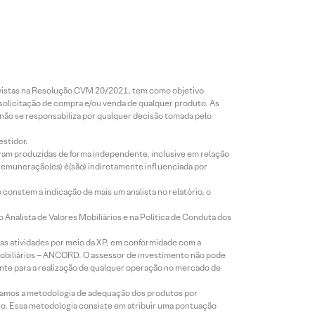
revistas na Resolução CVM 20/2021, tem como objetivo
 solicitação de compra e/ou venda de qualquer produto. As
 não se responsabiliza por qualquer decisão tomada pelo
estidor.
foram produzidas de forma independente, inclusive em relação
 remuneração(es) é(são) indiretamente influenciada por
constem a indicação de mais um analista no relatório, o
Analista de Valores Mobiliários e na Política de Conduta dos
s atividades por meio da XP, em conformidade com a
Mobiliários – ANCORD. O assessor de investimento não pode
iente para a realização de qualquer operação no mercado de
lizamos a metodologia de adequação dos produtos por
to. Essa metodologia consiste em atribuir uma pontuação