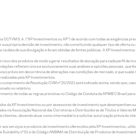
entos CCTVM S.A. (“XP Investimentos ou XP”) de acordo com todas as exigências p
r sua própria decisão de investimento, não constituindo qualquer tipo de oferta ou
s na data de sua divulgação e foram obtidas de fontes públicas. A XP Investimentos
e risco dos produtos de modo a gerar resultados de alocação para cada perfil de inv
mendações refletem única e exclusivamente suas análises e opiniões pessoais, que 
aviso prévio em decorrência de alterações nas condições de mercado, e que sua(s)
realizadas pela XP Investimentos.
lo cumprimento da Resolução CVM nº 20/2021 está indicado acima, sendo que, caso 
onado no relatório.
imento de todas as regras previstas no Código de Conduta da APIMEC Brasil para o 
ados da XP Investimentos ou por assessores de investimento que desempenham sua
os na Associação Nacional das Corretoras e Distribuidoras de Títulos e Valores 
de clientes, devendo atuar como intermediário e solicitar autorização prévia do cl
idor aos serviços e produtos de investimento oferecidos pela XP Investimentos, uti
 Suitability nº 01 e do Código ANBIMA de Distribuição de Produtos de Investimen