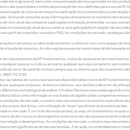
r, moderado e agressivo), bem como uma pontuação de risco para cada um dos produ
ntro das quantidades e limites da pontuação de risco definidas para o seu perfil. A
 sua pontuação de risco atual comporta a aplicação nos produtos e/ou a contratação
jada. Você pode consultar essas informações diretamente no momento da transmissã
ação de risco atual não comporte a aplicação/contratação pretendida, ou caso exista
m base na composição atual da sua carteira, esta aplicação/contratação não está ad
 seu perfil de investidor, consulte o FAQ. As condições de mercado, mudanças cl
 variações e seu preço ou valor pode aumentar ou diminuir num curto espaço de t
 não é líquida de impostos. As informações presentes neste material são baseadas e
rede de relacionamento da XP Investimentos, incluindo assessores de investimentos
ara qualquer pessoa, no todo ou em parte, qualquer que seja o propósito, sem o pr
ssão de servir de canal de contato sempre que os clientes que não se sentirem sat
e: 0800 722 3710.
dos nas tabelas de custos operacionais disponibilizadas no site da XP Investimento
 por quaisquer prejuízos, diretos ou indiretos, que venham a decorrer da utilizaç
 diferentes metodologias de análise. A Análise Técnica é executada seguindo conc
alista utiliza como informação os resultados divulgados pelas companhias emissora
 condições de mercado, o cenário macroeconômico e os eventos específicos da em
dos preços dos ativos, com utilização de “stops” para limitar as possíveis perdas.
ada no mercado. É um título de renda variável, ou seja, um investimento no qual a r
mento de alto risco e os desempenhos anteriores não são necessariamente indicat
terial em relação a desempenhos. As condições de mercado, o cenário macroeconômi
mesmo em significativas perdas patrimoniais. A duração recomendada para o inves