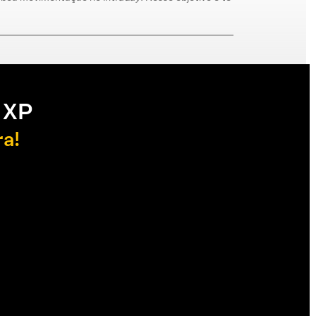
 XP
ra!