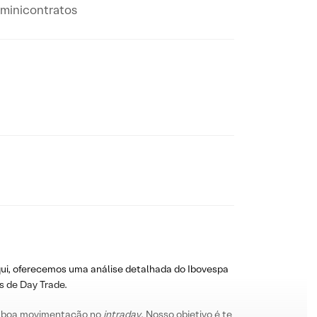
m minicontratos
ui, oferecemos uma análise detalhada do Ibovespa
s de Day Trade.
 boa movimentação no
intraday
. Nosso objetivo é te