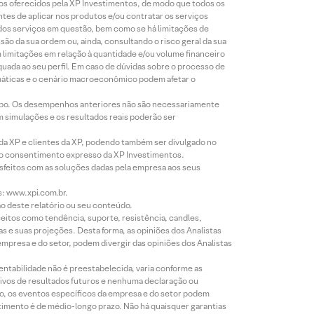
tos oferecidos pela XP Investimentos, de modo que todos os
ntes de aplicar nos produtos e/ou contratar os serviços
 dos serviços em questão, bem como se há limitações de
o da sua ordem ou, ainda, consultando o risco geral da sua
m limitações em relação à quantidade e/ou volume financeiro
equada ao seu perfil. Em caso de dúvidas sobre o processo de
imáticas e o cenário macroeconômico podem afetar o
empo. Os desempenhos anteriores não são necessariamente
m simulações e os resultados reais poderão ser
 da XP e clientes da XP, podendo também ser divulgado no
évio consentimento expresso da XP Investimentos.
isfeitos com as soluções dadas pela empresa aos seus
s: www.xpi.com.br.
ão deste relatório ou seu conteúdo.
eitos como tendência, suporte, resistência, candles,
s e suas projeções. Desta forma, as opiniões dos Analistas
presa e do setor, podem divergir das opiniões dos Analistas
entabilidade não é preestabelecida, varia conforme as
ivos de resultados futuros e nenhuma declaração ou
co, os eventos específicos da empresa e do setor podem
timento é de médio-longo prazo. Não há quaisquer garantias