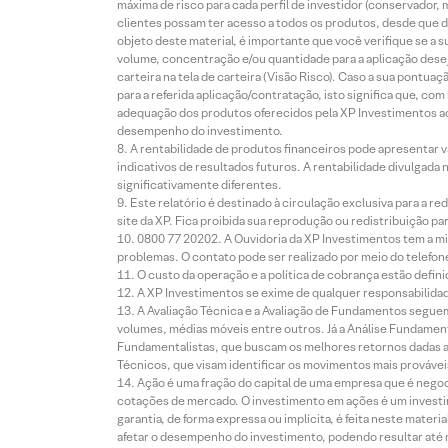
máxima de risco para cada perfil de investidor (conservado
clientes possam ter acesso a todos os produtos, desde que de
objeto deste material, é importante que você verifique se a
volume, concentração e/ou quantidade para a aplicação dese
carteira na tela de carteira (Visão Risco). Caso a sua pontu
para a referida aplicação/contratação, isto significa que, co
adequação dos produtos oferecidos pela XP Investimentos ao
desempenho do investimento.
A rentabilidade de produtos financeiros pode apresentar
indicativos de resultados futuros. A rentabilidade divulgada
significativamente diferentes.
Este relatório é destinado à circulação exclusiva para a 
site da XP. Fica proibida sua reprodução ou redistribuição p
0800 77 20202. A Ouvidoria da XP Investimentos tem a mi
problemas. O contato pode ser realizado por meio do telefon
O custo da operação e a política de cobrança estão defini
A XP Investimentos se exime de qualquer responsabilidade
A Avaliação Técnica e a Avaliação de Fundamentos seguem
volumes, médias móveis entre outros. Já a Análise Fundament
Fundamentalistas, que buscam os melhores retornos dadas as
Técnicos, que visam identificar os movimentos mais prováveis 
Ação é uma fração do capital de uma empresa que é negoci
cotações de mercado. O investimento em ações é um investi
garantia, de forma expressa ou implícita, é feita neste ma
afetar o desempenho do investimento, podendo resultar até 