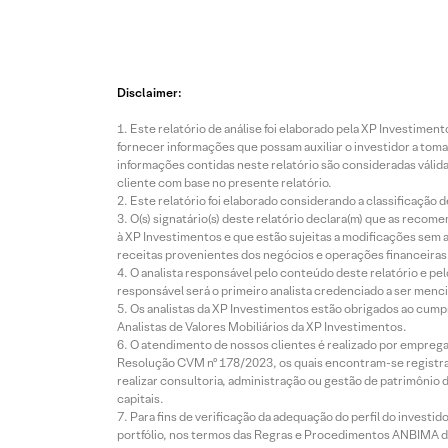
Disclaimer:
Este relatório de análise foi elaborado pela XP Investim
fornecer informações que possam auxiliar o investidor a toma
informações contidas neste relatório são consideradas válida
cliente com base no presente relatório.
Este relatório foi elaborado considerando a classificação d
O(s) signatário(s) deste relatório declara(m) que as reco
à XP Investimentos e que estão sujeitas a modificações sem 
receitas provenientes dos negócios e operações financeiras 
O analista responsável pelo conteúdo deste relatório e pe
responsável será o primeiro analista credenciado a ser menci
Os analistas da XP Investimentos estão obrigados ao cumpr
Analistas de Valores Mobiliários da XP Investimentos.
O atendimento de nossos clientes é realizado por empreg
Resolução CVM nº 178/2023, os quais encontram-se registrad
realizar consultoria, administração ou gestão de patrimônio 
capitais.
Para fins de verificação da adequação do perfil do invest
portfólio, nos termos das Regras e Procedimentos ANBIMA de