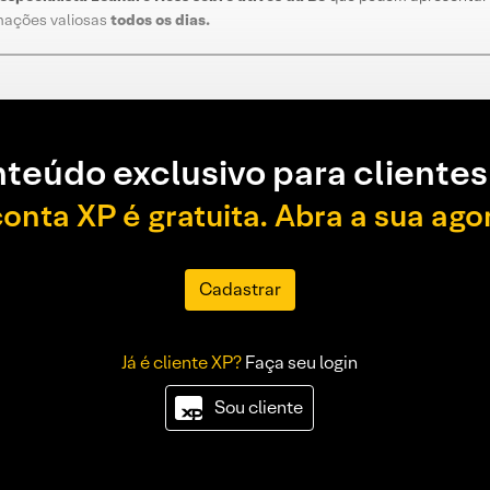
rmações valiosas
todos os dias
.
teúdo exclusivo para clientes
conta XP é gratuita. Abra a sua ago
Cadastrar
Já é cliente XP?
Faça seu login
Sou cliente