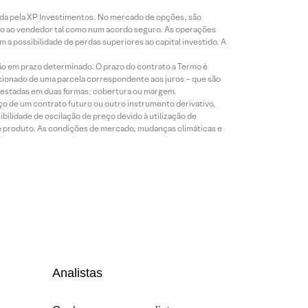
icada pela XP Investimentos. No mercado de opções, são
mio ao vendedor tal como num acordo seguro. As operações
a possibilidade de perdas superiores ao capital investido. A
ão em prazo determinado. O prazo do contrato a Termo é
icionado de uma parcela correspondente aos juros – que são
prestadas em duas formas: cobertura ou margem.
o de um contrato futuro ou outro instrumento derivativo,
bilidade de oscilação de preço devido à utilização de
de produto. As condições de mercado, mudanças climáticas e
Analistas