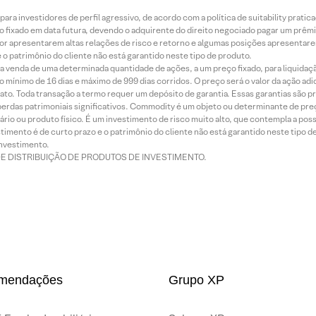
ra investidores de perfil agressivo, de acordo com a política de suitability prat
 fixado em data futura, devendo o adquirente do direito negociado pagar um prê
or apresentarem altas relações de risco e retorno e algumas posições apresentarem 
o patrimônio do cliente não está garantido neste tipo de produto.
 venda de uma determinada quantidade de ações, a um preço fixado, para liquidaç
 mínimo de 16 dias e máximo de 999 dias corridos. O preço será o valor da ação ad
ato. Toda transação a termo requer um depósito de garantia. Essas garantias são 
rdas patrimoniais significativos. Commodity é um objeto ou determinante de preç
rio ou produto físico. É um investimento de risco muito alto, que contempla a possi
imento é de curto prazo e o patrimônio do cliente não está garantido neste tipo 
nvestimento.
DE DISTRIBUIÇÃO DE PRODUTOS DE INVESTIMENTO.
mendações
Grupo XP