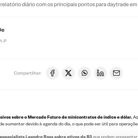
relatório diário com os principais pontos para daytrade e
De
I-P
Compartilhar:
usivos sobre o
Mercado Futuro
de minicontratos de índice e dólar.
Aq
ode aumentar devido à agenda do dia, o que pode ser útil para operaçõe
 especialista Leandro
Ross
sobre
ativos da B3
que podem apresentar