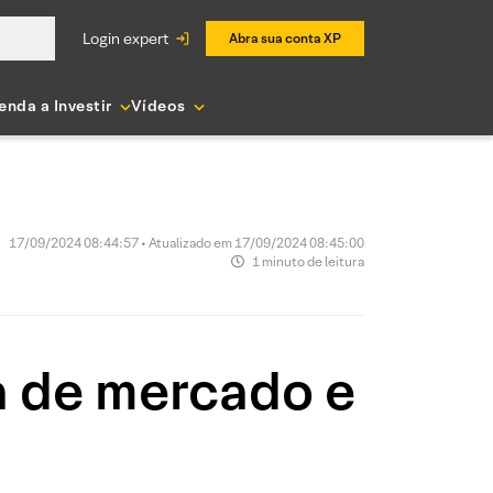
login expert
Abra sua conta XP
enda a Investir
Vídeos
17/09/2024 08:44:57 • Atualizado em 17/09/2024 08:45:00
1 minuto de leitura
 de mercado e