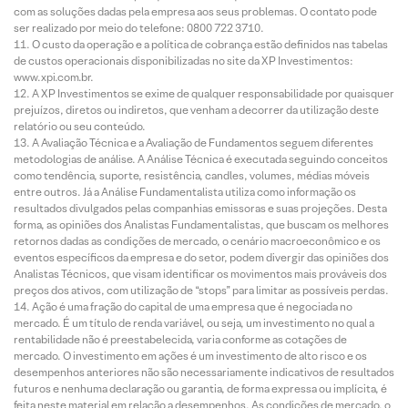
com as soluções dadas pela empresa aos seus problemas. O contato pode
ser realizado por meio do telefone: 0800 722 3710.
O custo da operação e a política de cobrança estão definidos nas tabelas
de custos operacionais disponibilizadas no site da XP Investimentos:
www.xpi.com.br.
A XP Investimentos se exime de qualquer responsabilidade por quaisquer
prejuízos, diretos ou indiretos, que venham a decorrer da utilização deste
relatório ou seu conteúdo.
A Avaliação Técnica e a Avaliação de Fundamentos seguem diferentes
metodologias de análise. A Análise Técnica é executada seguindo conceitos
como tendência, suporte, resistência, candles, volumes, médias móveis
entre outros. Já a Análise Fundamentalista utiliza como informação os
resultados divulgados pelas companhias emissoras e suas projeções. Desta
forma, as opiniões dos Analistas Fundamentalistas, que buscam os melhores
retornos dadas as condições de mercado, o cenário macroeconômico e os
eventos específicos da empresa e do setor, podem divergir das opiniões dos
Analistas Técnicos, que visam identificar os movimentos mais prováveis dos
preços dos ativos, com utilização de “stops” para limitar as possíveis perdas.
Ação é uma fração do capital de uma empresa que é negociada no
mercado. É um título de renda variável, ou seja, um investimento no qual a
rentabilidade não é preestabelecida, varia conforme as cotações de
mercado. O investimento em ações é um investimento de alto risco e os
desempenhos anteriores não são necessariamente indicativos de resultados
futuros e nenhuma declaração ou garantia, de forma expressa ou implícita, é
feita neste material em relação a desempenhos. As condições de mercado, o