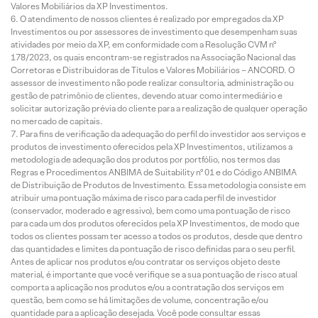
Valores Mobiliários da XP Investimentos.
O atendimento de nossos clientes é realizado por empregados da XP
Investimentos ou por assessores de investimento que desempenham suas
atividades por meio da XP, em conformidade com a Resolução CVM nº
178/2023, os quais encontram-se registrados na Associação Nacional das
Corretoras e Distribuidoras de Títulos e Valores Mobiliários – ANCORD. O
assessor de investimento não pode realizar consultoria, administração ou
gestão de patrimônio de clientes, devendo atuar como intermediário e
solicitar autorização prévia do cliente para a realização de qualquer operação
no mercado de capitais.
Para fins de verificação da adequação do perfil do investidor aos serviços e
produtos de investimento oferecidos pela XP Investimentos, utilizamos a
metodologia de adequação dos produtos por portfólio, nos termos das
Regras e Procedimentos ANBIMA de Suitability nº 01 e do Código ANBIMA
de Distribuição de Produtos de Investimento. Essa metodologia consiste em
atribuir uma pontuação máxima de risco para cada perfil de investidor
(conservador, moderado e agressivo), bem como uma pontuação de risco
para cada um dos produtos oferecidos pela XP Investimentos, de modo que
todos os clientes possam ter acesso a todos os produtos, desde que dentro
das quantidades e limites da pontuação de risco definidas para o seu perfil.
Antes de aplicar nos produtos e/ou contratar os serviços objeto deste
material, é importante que você verifique se a sua pontuação de risco atual
comporta a aplicação nos produtos e/ou a contratação dos serviços em
questão, bem como se há limitações de volume, concentração e/ou
quantidade para a aplicação desejada. Você pode consultar essas