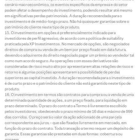
cenário macroeconômico, os eventos específicos da empresa e do setor
podem afetar o desempenho do investimento, podendo resultar até mesmo
em significativas perdas patrimoniais. A duração recomendada para o
investimento é de médio-longo prazo. Não há quaisquer garantias sobre o
patrimônio do cliente neste tipo de produto.
O investimento em opções é preferencialmente indicado para
investidores de perfil agressivo, de acordo com a política de suitability
praticada pela XP Investimentos. No mercado de opções, são negociados
direitos de compra ou venda de um bem por preço fixado em data futura,
devendo o adquirente do direito negociado pagar um prêmio ao vendedor tal
como num acordo seguro. As operações com esses derivativos são
consideradas de risco muito alto por apresentarem altas relações de risco e
retorno e algumas posições apresentarem a possibilidade de perdas
superiores ao capital investido. A duração recomendada para o investimento
é de curto prazo e o patrimônio do cliente não está garantido neste tipo de
produto.
O investimento em termos são contratos para compra ou a venda de uma
determinada quantidade de ações, a um preço fixado, para liquidação em
prazo determinado. O prazo do contrato a Termo é livremente escolhido
pelos investidores, obedecendo o prazo mínimo de 16 dias e máximo de 999
dias corridos. O preço será o valor da ação adicionado de uma parcela
correspondente aos juros – que são fixados livremente em mercado, em
função do prazo do contrato. Toda transação a termo requer um depósito de
garantia. Essas garantias são prestadas em duas formas: cobertura ou
margem.