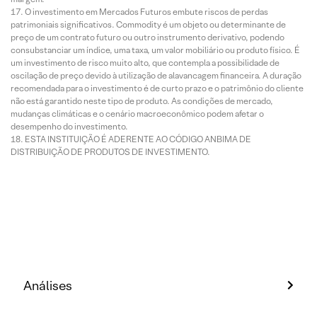
O investimento em Mercados Futuros embute riscos de perdas
patrimoniais significativos. Commodity é um objeto ou determinante de
preço de um contrato futuro ou outro instrumento derivativo, podendo
consubstanciar um índice, uma taxa, um valor mobiliário ou produto físico. É
um investimento de risco muito alto, que contempla a possibilidade de
oscilação de preço devido à utilização de alavancagem financeira. A duração
recomendada para o investimento é de curto prazo e o patrimônio do cliente
não está garantido neste tipo de produto. As condições de mercado,
mudanças climáticas e o cenário macroeconômico podem afetar o
desempenho do investimento.
ESTA INSTITUIÇÃO É ADERENTE AO CÓDIGO ANBIMA DE
DISTRIBUIÇÃO DE PRODUTOS DE INVESTIMENTO.
Análises