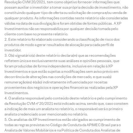
Resolução CVM 20/2021, tem como objetivo fornecer informações que
possam auxiliar o investidor a tomar sua própria decisão de investimento, não
constituindo qualquer tipo de oferta ou solicitação de compra e/ou venda de
qualquer produto. As informações contidas neste relatório são consideradas
válidas na data de sua divulgação e foram obtidas de fontes públicas. A XP
Investimentos não se responsabiliza por qualquer decisão tomada pelo
cliente com base no presente relatório.
Este relatório foi elaborado considerando a classificação de risco dos
produtos de modo a gerar resultados de alocação para cada perfil de
investidor.
O(s) signatário(s) deste relatório declara(m) que as recomendações
refletem única e exclusivamente suas análises e opiniões pessoais, que
foram produzidas de forma independente, inclusive em relação à XP
Investimentos e que estão sujeitas a modificações sem aviso prévio em
decorrência de alterações nas condições de mercado, e que sua(s)
remuneração(es) é(são) indiretamente influenciada por receitas
provenientes dos negócios e operações financeiras realizadas pela XP
Investimentos.
O analista responsável pelo conteúdo deste relatório e pelo cumprimento
da Resolução CVM nº 20/2021 está indicado acima, sendo que, caso constem
a indicação de mais um analista no relatório, o responsável será o primeiro
analista credenciado a ser mencionado no relatório.
Os analistas da XP Investimentos estão obrigados ao cumprimento de
todas as regras previstas no Código de Conduta da APIMEC Brasil para o
Analista de Valores Mobiliários e na Política de Conduta dos Analistas de