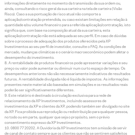
informações diretamente no momento da transmissão da sua ordem ou,
ainda, consultando o risco geral da sua carteira na tela de carteira (Visão
Risco). Caso a sua pontuação de risco atual não comporte a
aplicação/contratação pretendida, ou caso existam limitações em relação à
quantidade e/ou volume financeiro para a referida aplicação/contratação, isto
significa que, com base na composição atual da sua carteira, esta
aplicação/contratação não está adequada ao seu perfil. Em caso de dúvidas
sobre o processo de adequação dos produtos oferecidos pela XP
Investimentos ao seu perfil de investidor, consulte o FAQ. As condições de
mercado, mudanças climáticas e o cenário macroeconômico podem afetar o
desempenho do investimento.
A rentabilidade de produtos financeiros pode apresentar variações e seu
preço ou valor pode aumentar ou diminuir num curto espaço de tempo. Os
desempenhos anteriores não são necessariamente indicativos de resultados
futuros. A rentabilidade divulgada não é líquida de impostos. As informações
presentes neste material são baseadas em simulações e os resultados reais
poderão ser significativamente diferentes.
Este relatório é destinado à circulação exclusiva para a rede de
relacionamento da XP Investimentos, incluindo assessores de
investimentos da XP e clientes da XP, podendo também ser divulgado no site
da XP. Fica proibida sua reprodução ou redistribuição para qualquer pessoa,
no todo ou em parte, qualquer que seja o propósito, sem o prévio
consentimento expresso da XP Investimentos.
0800 77 20202. A Ouvidoria da XP Investimentos tem a missão de servir
de canal de contato sempre que os clientes que não se sentirem satisfeitos