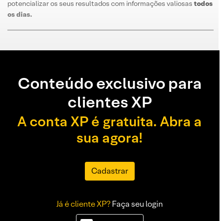
potencializar os seus resultados com informações valiosas
todos
os dias
.
Conteúdo exclusivo para
clientes XP
A conta XP é gratuita. Abra a
sua agora!
Cadastrar
Já é cliente XP?
Faça seu login