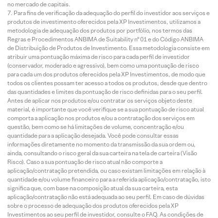
no mercado de capitais.
Para fins de verificação da adequação do perfil do investidor aos serviços e
produtos de investimento oferecidos pela XP Investimentos, utilizamos a
metodologia de adequação dos produtos por portfólio, nos termos das
Regras e Procedimentos ANBIMA de Suitability nº 01 e do Código ANBIMA
de Distribuição de Produtos de Investimento. Essa metodologia consiste em
atribuir uma pontuação máxima de risco para cada perfil de investidor
(conservador, moderado e agressivo), bem como uma pontuação de risco
para cada um dos produtos oferecidos pela XP Investimentos, de modo que
todos os clientes possam ter acesso a todos os produtos, desde que dentro
das quantidades e limites da pontuação de risco definidas para o seu perfil.
Antes de aplicar nos produtos e/ou contratar os serviços objeto deste
material, é importante que você verifique se a sua pontuação de risco atual
comporta a aplicação nos produtos e/ou a contratação dos serviços em
questão, bem como se há limitações de volume, concentração e/ou
quantidade para a aplicação desejada. Você pode consultar essas
informações diretamente no momento da transmissão da sua ordem ou,
ainda, consultando o risco geral da sua carteira na tela de carteira (Visão
Risco). Caso a sua pontuação de risco atual não comporte a
aplicação/contratação pretendida, ou caso existam limitações em relação à
quantidade e/ou volume financeiro para a referida aplicação/contratação, isto
significa que, com base na composição atual da sua carteira, esta
aplicação/contratação não está adequada ao seu perfil. Em caso de dúvidas
sobre o processo de adequação dos produtos oferecidos pela XP
Investimentos ao seu perfil de investidor, consulte o FAQ. As condições de