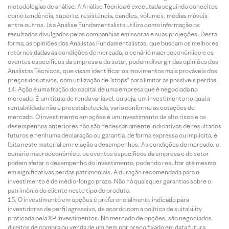
metodologias de análise. A Análise Técnica é executada seguindo conceitos
como tendência, suporte, resistência, candles, volumes, médias móveis
entre outros. Já a Análise Fundamentalista utiliza como informação os
resultados divulgados pelas companhias emissoras e suas projeções. Desta
forma, as opiniões dos Analistas Fundamentalistas, que buscam os melhores
retornos dadas as condições de mercado, o cenário macroeconômico e os
eventos específicos da empresa e do setor, podem divergir das opiniões dos
Analistas Técnicos, que visam identificar os movimentos mais prováveis dos
preços dos ativos, com utilização de “stops” para limitar as possíveis perdas.
Ação é uma fração do capital de uma empresa que é negociada no
mercado. É um título de renda variável, ou seja, um investimento no qual a
rentabilidade não é preestabelecida, varia conforme as cotações de
mercado. O investimento em ações é um investimento de alto risco e os
desempenhos anteriores não são necessariamente indicativos de resultados
futuros e nenhuma declaração ou garantia, de forma expressa ou implícita, é
feita neste material em relação a desempenhos. As condições de mercado, o
cenário macroeconômico, os eventos específicos da empresa e do setor
podem afetar o desempenho do investimento, podendo resultar até mesmo
em significativas perdas patrimoniais. A duração recomendada para o
investimento é de médio-longo prazo. Não há quaisquer garantias sobre o
patrimônio do cliente neste tipo de produto.
O investimento em opções é preferencialmente indicado para
investidores de perfil agressivo, de acordo com a política de suitability
praticada pela XP Investimentos. No mercado de opções, são negociados
direitos de compra ou venda de um bem por preço fixado em data futura,