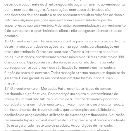
devendo o adquirente do direito negociado pagar um prêmio ao vendedor tal
como num acordo seguro. As operações com esses derivativos são
consideradas de risco muito alto por apresentarem altas relações de risco e
retorno e algumas posições apresentarem a possibilidade de perdas
superiores ao capital investido. A duração recomendada para o investimento
é de curto prazo e o patrimônio do cliente não está garantido neste tipo de
produto.
O investimento em termos são contratos para compra ou a venda de uma
determinada quantidade de ações, a um preço fixado, para liquidação em
prazo determinado. O prazo do contrato a Termo é livremente escolhido
pelos investidores, obedecendo o prazo mínimo de 16 dias e máximo de 999
dias corridos. O preço será o valor da ação adicionado de uma parcela
correspondente aos juros – que são fixados livremente em mercado, em
função do prazo do contrato. Toda transação a termo requer um depósito de
garantia. Essas garantias são prestadas em duas formas: cobertura ou
margem.
O investimento em Mercados Futuros embute riscos de perdas
patrimoniais significativos. Commodity é um objeto ou determinante de
preço de um contrato futuro ou outro instrumento derivativo, podendo
consubstanciar um índice, uma taxa, um valor mobiliário ou produto físico. É
um investimento de risco muito alto, que contempla a possibilidade de
oscilação de preço devido à utilização de alavancagem financeira. A duração
recomendada para o investimento é de curto prazo e o patrimônio do cliente
não está garantido neste tipo de produto. As condições de mercado,
mudanças climáticas e o cenário macroeconômico podem afetar o