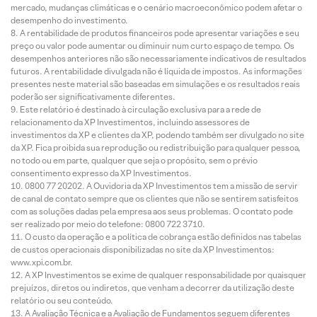
mercado, mudanças climáticas e o cenário macroeconômico podem afetar o
desempenho do investimento.
A rentabilidade de produtos financeiros pode apresentar variações e seu
preço ou valor pode aumentar ou diminuir num curto espaço de tempo. Os
desempenhos anteriores não são necessariamente indicativos de resultados
futuros. A rentabilidade divulgada não é líquida de impostos. As informações
presentes neste material são baseadas em simulações e os resultados reais
poderão ser significativamente diferentes.
Este relatório é destinado à circulação exclusiva para a rede de
relacionamento da XP Investimentos, incluindo assessores de
investimentos da XP e clientes da XP, podendo também ser divulgado no site
da XP. Fica proibida sua reprodução ou redistribuição para qualquer pessoa,
no todo ou em parte, qualquer que seja o propósito, sem o prévio
consentimento expresso da XP Investimentos.
0800 77 20202. A Ouvidoria da XP Investimentos tem a missão de servir
de canal de contato sempre que os clientes que não se sentirem satisfeitos
com as soluções dadas pela empresa aos seus problemas. O contato pode
ser realizado por meio do telefone: 0800 722 3710.
O custo da operação e a política de cobrança estão definidos nas tabelas
de custos operacionais disponibilizadas no site da XP Investimentos:
www.xpi.com.br.
A XP Investimentos se exime de qualquer responsabilidade por quaisquer
prejuízos, diretos ou indiretos, que venham a decorrer da utilização deste
relatório ou seu conteúdo.
A Avaliação Técnica e a Avaliação de Fundamentos seguem diferentes