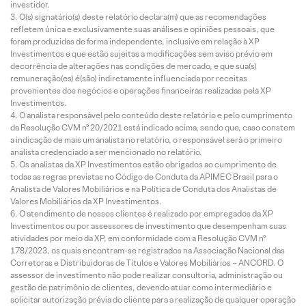
investidor.
O(s) signatário(s) deste relatório declara(m) que as recomendações
refletem única e exclusivamente suas análises e opiniões pessoais, que
foram produzidas de forma independente, inclusive em relação à XP
Investimentos e que estão sujeitas a modificações sem aviso prévio em
decorrência de alterações nas condições de mercado, e que sua(s)
remuneração(es) é(são) indiretamente influenciada por receitas
provenientes dos negócios e operações financeiras realizadas pela XP
Investimentos.
O analista responsável pelo conteúdo deste relatório e pelo cumprimento
da Resolução CVM nº 20/2021 está indicado acima, sendo que, caso constem
a indicação de mais um analista no relatório, o responsável será o primeiro
analista credenciado a ser mencionado no relatório.
Os analistas da XP Investimentos estão obrigados ao cumprimento de
todas as regras previstas no Código de Conduta da APIMEC Brasil para o
Analista de Valores Mobiliários e na Política de Conduta dos Analistas de
Valores Mobiliários da XP Investimentos.
O atendimento de nossos clientes é realizado por empregados da XP
Investimentos ou por assessores de investimento que desempenham suas
atividades por meio da XP, em conformidade com a Resolução CVM nº
178/2023, os quais encontram-se registrados na Associação Nacional das
Corretoras e Distribuidoras de Títulos e Valores Mobiliários – ANCORD. O
assessor de investimento não pode realizar consultoria, administração ou
gestão de patrimônio de clientes, devendo atuar como intermediário e
solicitar autorização prévia do cliente para a realização de qualquer operação