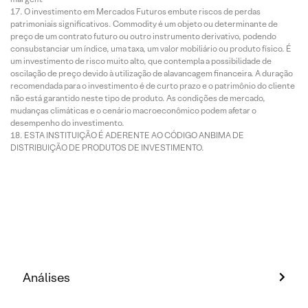
O investimento em Mercados Futuros embute riscos de perdas
patrimoniais significativos. Commodity é um objeto ou determinante de
preço de um contrato futuro ou outro instrumento derivativo, podendo
consubstanciar um índice, uma taxa, um valor mobiliário ou produto físico. É
um investimento de risco muito alto, que contempla a possibilidade de
oscilação de preço devido à utilização de alavancagem financeira. A duração
recomendada para o investimento é de curto prazo e o patrimônio do cliente
não está garantido neste tipo de produto. As condições de mercado,
mudanças climáticas e o cenário macroeconômico podem afetar o
desempenho do investimento.
ESTA INSTITUIÇÃO É ADERENTE AO CÓDIGO ANBIMA DE
DISTRIBUIÇÃO DE PRODUTOS DE INVESTIMENTO.
Análises