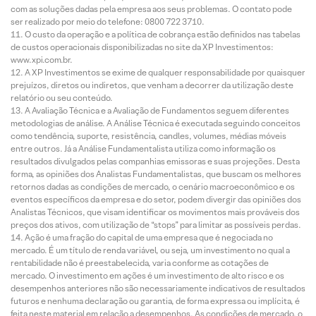
com as soluções dadas pela empresa aos seus problemas. O contato pode
ser realizado por meio do telefone: 0800 722 3710.
O custo da operação e a política de cobrança estão definidos nas tabelas
de custos operacionais disponibilizadas no site da XP Investimentos:
www.xpi.com.br.
A XP Investimentos se exime de qualquer responsabilidade por quaisquer
prejuízos, diretos ou indiretos, que venham a decorrer da utilização deste
relatório ou seu conteúdo.
A Avaliação Técnica e a Avaliação de Fundamentos seguem diferentes
metodologias de análise. A Análise Técnica é executada seguindo conceitos
como tendência, suporte, resistência, candles, volumes, médias móveis
entre outros. Já a Análise Fundamentalista utiliza como informação os
resultados divulgados pelas companhias emissoras e suas projeções. Desta
forma, as opiniões dos Analistas Fundamentalistas, que buscam os melhores
retornos dadas as condições de mercado, o cenário macroeconômico e os
eventos específicos da empresa e do setor, podem divergir das opiniões dos
Analistas Técnicos, que visam identificar os movimentos mais prováveis dos
preços dos ativos, com utilização de “stops” para limitar as possíveis perdas.
Ação é uma fração do capital de uma empresa que é negociada no
mercado. É um título de renda variável, ou seja, um investimento no qual a
rentabilidade não é preestabelecida, varia conforme as cotações de
mercado. O investimento em ações é um investimento de alto risco e os
desempenhos anteriores não são necessariamente indicativos de resultados
futuros e nenhuma declaração ou garantia, de forma expressa ou implícita, é
feita neste material em relação a desempenhos. As condições de mercado, o