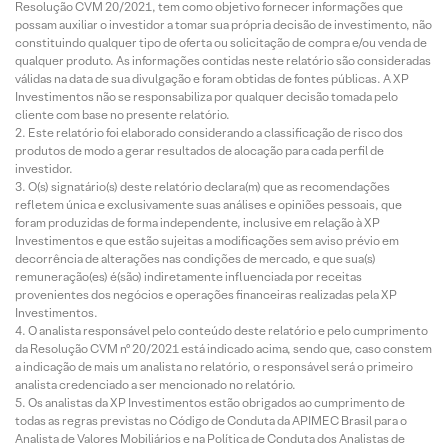
Resolução CVM 20/2021, tem como objetivo fornecer informações que
possam auxiliar o investidor a tomar sua própria decisão de investimento, não
constituindo qualquer tipo de oferta ou solicitação de compra e/ou venda de
qualquer produto. As informações contidas neste relatório são consideradas
válidas na data de sua divulgação e foram obtidas de fontes públicas. A XP
Investimentos não se responsabiliza por qualquer decisão tomada pelo
cliente com base no presente relatório.
Este relatório foi elaborado considerando a classificação de risco dos
produtos de modo a gerar resultados de alocação para cada perfil de
investidor.
O(s) signatário(s) deste relatório declara(m) que as recomendações
refletem única e exclusivamente suas análises e opiniões pessoais, que
foram produzidas de forma independente, inclusive em relação à XP
Investimentos e que estão sujeitas a modificações sem aviso prévio em
decorrência de alterações nas condições de mercado, e que sua(s)
remuneração(es) é(são) indiretamente influenciada por receitas
provenientes dos negócios e operações financeiras realizadas pela XP
Investimentos.
O analista responsável pelo conteúdo deste relatório e pelo cumprimento
da Resolução CVM nº 20/2021 está indicado acima, sendo que, caso constem
a indicação de mais um analista no relatório, o responsável será o primeiro
analista credenciado a ser mencionado no relatório.
Os analistas da XP Investimentos estão obrigados ao cumprimento de
todas as regras previstas no Código de Conduta da APIMEC Brasil para o
Analista de Valores Mobiliários e na Política de Conduta dos Analistas de