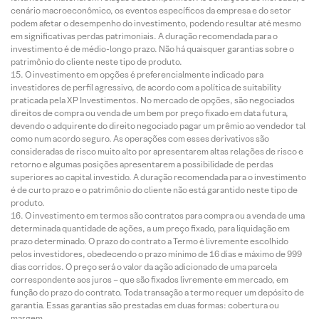
cenário macroeconômico, os eventos específicos da empresa e do setor
podem afetar o desempenho do investimento, podendo resultar até mesmo
em significativas perdas patrimoniais. A duração recomendada para o
investimento é de médio-longo prazo. Não há quaisquer garantias sobre o
patrimônio do cliente neste tipo de produto.
O investimento em opções é preferencialmente indicado para
investidores de perfil agressivo, de acordo com a política de suitability
praticada pela XP Investimentos. No mercado de opções, são negociados
direitos de compra ou venda de um bem por preço fixado em data futura,
devendo o adquirente do direito negociado pagar um prêmio ao vendedor tal
como num acordo seguro. As operações com esses derivativos são
consideradas de risco muito alto por apresentarem altas relações de risco e
retorno e algumas posições apresentarem a possibilidade de perdas
superiores ao capital investido. A duração recomendada para o investimento
é de curto prazo e o patrimônio do cliente não está garantido neste tipo de
produto.
O investimento em termos são contratos para compra ou a venda de uma
determinada quantidade de ações, a um preço fixado, para liquidação em
prazo determinado. O prazo do contrato a Termo é livremente escolhido
pelos investidores, obedecendo o prazo mínimo de 16 dias e máximo de 999
dias corridos. O preço será o valor da ação adicionado de uma parcela
correspondente aos juros – que são fixados livremente em mercado, em
função do prazo do contrato. Toda transação a termo requer um depósito de
garantia. Essas garantias são prestadas em duas formas: cobertura ou
margem.