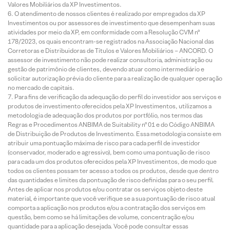
Valores Mobiliários da XP Investimentos.
O atendimento de nossos clientes é realizado por empregados da XP
Investimentos ou por assessores de investimento que desempenham suas
atividades por meio da XP, em conformidade com a Resolução CVM nº
178/2023, os quais encontram-se registrados na Associação Nacional das
Corretoras e Distribuidoras de Títulos e Valores Mobiliários – ANCORD. O
assessor de investimento não pode realizar consultoria, administração ou
gestão de patrimônio de clientes, devendo atuar como intermediário e
solicitar autorização prévia do cliente para a realização de qualquer operação
no mercado de capitais.
Para fins de verificação da adequação do perfil do investidor aos serviços e
produtos de investimento oferecidos pela XP Investimentos, utilizamos a
metodologia de adequação dos produtos por portfólio, nos termos das
Regras e Procedimentos ANBIMA de Suitability nº 01 e do Código ANBIMA
de Distribuição de Produtos de Investimento. Essa metodologia consiste em
atribuir uma pontuação máxima de risco para cada perfil de investidor
(conservador, moderado e agressivo), bem como uma pontuação de risco
para cada um dos produtos oferecidos pela XP Investimentos, de modo que
todos os clientes possam ter acesso a todos os produtos, desde que dentro
das quantidades e limites da pontuação de risco definidas para o seu perfil.
Antes de aplicar nos produtos e/ou contratar os serviços objeto deste
material, é importante que você verifique se a sua pontuação de risco atual
comporta a aplicação nos produtos e/ou a contratação dos serviços em
questão, bem como se há limitações de volume, concentração e/ou
quantidade para a aplicação desejada. Você pode consultar essas