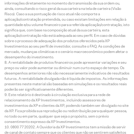
informações diretamente no momento da transmissão da sua ordem ou,
ainda, consultando o risco geral da sua carteira na tela de carteira (Visão
Risco). Caso a sua pontuação de risco atual não comporte a
aplicação/contratação pretendida, ou caso existam limitações em relação à
quantidade e/ou volume financeiro para a referida aplicação/contratação, isto
significa que, com base na composição atual da sua carteira, esta
aplicação/contratação não está adequada ao seu perfil. Em caso de dúvidas
sobre o processo de adequação dos produtos oferecidos pela XP
Investimentos ao seu perfil de investidor, consulte o FAQ. As condições de
mercado, mudanças climáticas e o cenário macroeconômico podem afetar o
desempenho do investimento.
A rentabilidade de produtos financeiros pode apresentar variações e seu
preço ou valor pode aumentar ou diminuir num curto espaço de tempo. Os
desempenhos anteriores não são necessariamente indicativos de resultados
futuros. A rentabilidade divulgada não é líquida de impostos. As informações
presentes neste material são baseadas em simulações e os resultados reais
poderão ser significativamente diferentes.
Este relatório é destinado à circulação exclusiva para a rede de
relacionamento da XP Investimentos, incluindo assessores de
investimentos da XP e clientes da XP, podendo também ser divulgado no site
da XP. Fica proibida sua reprodução ou redistribuição para qualquer pessoa,
no todo ou em parte, qualquer que seja o propósito, sem o prévio
consentimento expresso da XP Investimentos.
0800 77 20202. A Ouvidoria da XP Investimentos tem a missão de servir
de canal de contato sempre que os clientes que não se sentirem satisfeitos