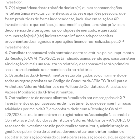
investidor.
O(s) signatário(s) deste relatório declara(m) que as recomendações
refletem única e exclusivamente suas análises e opiniões pessoais, que
foram produzidas de forma independente, inclusive em relação à XP
Investimentos e que estão sujeitas a modificações sem aviso prévio em
decorrência de alterações nas condições de mercado, e que sua(s)
remuneração(es) é(são) indiretamente influenciada por receitas
provenientes dos negócios e operações financeiras realizadas pela XP
Investimentos.
O analista responsável pelo conteúdo deste relatório e pelo cumprimento
da Resolução CVM nº 20/2021 está indicado acima, sendo que, caso constem
a indicação de mais um analista no relatório, o responsável será o primeiro
analista credenciado a ser mencionado no relatório.
Os analistas da XP Investimentos estão obrigados ao cumprimento de
todas as regras previstas no Código de Conduta da APIMEC Brasil para o
Analista de Valores Mobiliários e na Política de Conduta dos Analistas de
Valores Mobiliários da XP Investimentos.
O atendimento de nossos clientes é realizado por empregados da XP
Investimentos ou por assessores de investimento que desempenham suas
atividades por meio da XP, em conformidade com a Resolução CVM nº
178/2023, os quais encontram-se registrados na Associação Nacional das
Corretoras e Distribuidoras de Títulos e Valores Mobiliários – ANCORD. O
assessor de investimento não pode realizar consultoria, administração ou
gestão de patrimônio de clientes, devendo atuar como intermediário e
solicitar autorização prévia do cliente para a realização de qualquer operação