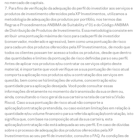
no mercado de capitais.
Para fins de verificação da adequação do perfil do investidor aos serviços e
produtos de investimento oferecidos pela XP Investimentos, utilizamos a
metodologia de adequação dos produtos por portfólio, nos termos das
Regras e Procedimentos ANBIMA de Suitability nº 01 e do Código ANBIMA
de Distribuição de Produtos de Investimento. Essa metodologia consiste em
atribuir uma pontuação máxima de risco para cada perfil de investidor
(conservador, moderado e agressivo), bem como uma pontuação de risco
para cada um dos produtos oferecidos pela XP Investimentos, de modo que
todos os clientes possam ter acesso a todos os produtos, desde que dentro
das quantidades e limites da pontuação de risco definidas para o seu perfil.
Antes de aplicar nos produtos e/ou contratar os serviços objeto deste
material, é importante que você verifique se a sua pontuação de risco atual
comporta a aplicação nos produtos e/ou a contratação dos serviços em
questão, bem como se há limitações de volume, concentração e/ou
quantidade para a aplicação desejada. Você pode consultar essas
informações diretamente no momento da transmissão da sua ordem ou,
ainda, consultando o risco geral da sua carteira na tela de carteira (Visão
Risco). Caso a sua pontuação de risco atual não comporte a
aplicação/contratação pretendida, ou caso existam limitações em relação à
quantidade e/ou volume financeiro para a referida aplicação/contratação, isto
significa que, com base na composição atual da sua carteira, esta
aplicação/contratação não está adequada ao seu perfil. Em caso de dúvidas
sobre o processo de adequação dos produtos oferecidos pela XP
Investimentos ao seu perfil de investidor, consulte o FAQ. As condições de