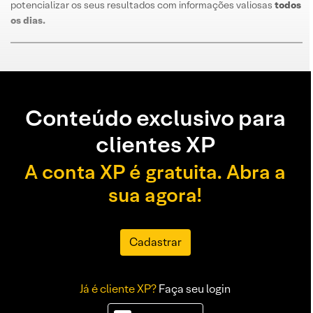
potencializar os seus resultados com informações valiosas
todos
os dias
.
Conteúdo exclusivo para
clientes XP
A conta XP é gratuita. Abra a
sua agora!
Cadastrar
Já é cliente XP?
Faça seu login