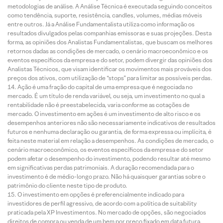
metodologias de análise. A Análise Técnica é executada seguindo conceitos
como tendência, suporte, resistência, candles, volumes, médias móveis
entre outros. Já a Análise Fundamentalista utiliza como informação os
resultados divulgados pelas companhias emissoras e suas projeções. Desta
forma, as opiniões dos Analistas Fundamentalistas, que buscam os melhores
retornos dadas as condições de mercado, o cenário macroeconômico e os
eventos específicos da empresa e do setor, podem divergir das opiniões dos
Analistas Técnicos, que visam identificar os movimentos mais prováveis dos
preços dos ativos, com utilização de “stops” para limitar as possíveis perdas.
Ação é uma fração do capital de uma empresa que é negociada no
mercado. É um título de renda variável, ou seja, um investimento no qual a
rentabilidade não é preestabelecida, varia conforme as cotações de
mercado. O investimento em ações é um investimento de alto risco e os
desempenhos anteriores não são necessariamente indicativos de resultados
futuros e nenhuma declaração ou garantia, de forma expressa ou implícita, é
feita neste material em relação a desempenhos. As condições de mercado, o
cenário macroeconômico, os eventos específicos da empresa e do setor
podem afetar o desempenho do investimento, podendo resultar até mesmo
em significativas perdas patrimoniais. A duração recomendada para o
investimento é de médio-longo prazo. Não há quaisquer garantias sobre o
patrimônio do cliente neste tipo de produto.
O investimento em opções é preferencialmente indicado para
investidores de perfil agressivo, de acordo com a política de suitability
praticada pela XP Investimentos. No mercado de opções, são negociados
direitos de compra ou venda de um bem por preço fixado em data futura,