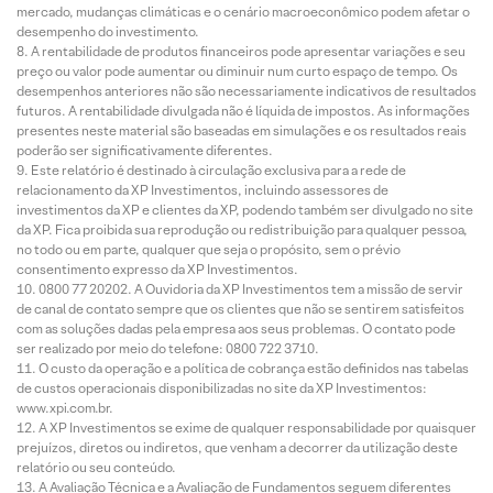
mercado, mudanças climáticas e o cenário macroeconômico podem afetar o
desempenho do investimento.
A rentabilidade de produtos financeiros pode apresentar variações e seu
preço ou valor pode aumentar ou diminuir num curto espaço de tempo. Os
desempenhos anteriores não são necessariamente indicativos de resultados
futuros. A rentabilidade divulgada não é líquida de impostos. As informações
presentes neste material são baseadas em simulações e os resultados reais
poderão ser significativamente diferentes.
Este relatório é destinado à circulação exclusiva para a rede de
relacionamento da XP Investimentos, incluindo assessores de
investimentos da XP e clientes da XP, podendo também ser divulgado no site
da XP. Fica proibida sua reprodução ou redistribuição para qualquer pessoa,
no todo ou em parte, qualquer que seja o propósito, sem o prévio
consentimento expresso da XP Investimentos.
0800 77 20202. A Ouvidoria da XP Investimentos tem a missão de servir
de canal de contato sempre que os clientes que não se sentirem satisfeitos
com as soluções dadas pela empresa aos seus problemas. O contato pode
ser realizado por meio do telefone: 0800 722 3710.
O custo da operação e a política de cobrança estão definidos nas tabelas
de custos operacionais disponibilizadas no site da XP Investimentos:
www.xpi.com.br.
A XP Investimentos se exime de qualquer responsabilidade por quaisquer
prejuízos, diretos ou indiretos, que venham a decorrer da utilização deste
relatório ou seu conteúdo.
A Avaliação Técnica e a Avaliação de Fundamentos seguem diferentes