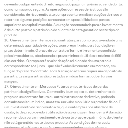
devendo o adquirente do direito negociado pagar um prêmio ao vendedor tal
como num acordo seguro. As operações com esses derivativos são
consideradas de risco muito alto por apresentarem altas relações de risco e
retorno e algumas posições apresentarem a possibilidade de perdas
superiores ao capital investido. A duração recomendada para o investimento
é de curto prazo e o patrimônio do cliente não está garantido neste tipo de
produto.
O investimento em termos são contratos para compra ou a venda de uma
determinada quantidade de ações, a um preço fixado, para liquidação em
prazo determinado. O prazo do contrato a Termo é livremente escolhido
pelos investidores, obedecendo o prazo mínimo de 16 dias e máximo de 999
dias corridos. O preço será o valor da ação adicionado de uma parcela
correspondente aos juros – que são fixados livremente em mercado, em
função do prazo do contrato. Toda transação a termo requer um depósito de
garantia. Essas garantias são prestadas em duas formas: cobertura ou
margem.
O investimento em Mercados Futuros embute riscos de perdas
patrimoniais significativos. Commodity é um objeto ou determinante de
preço de um contrato futuro ou outro instrumento derivativo, podendo
consubstanciar um índice, uma taxa, um valor mobiliário ou produto físico. É
um investimento de risco muito alto, que contempla a possibilidade de
oscilação de preço devido à utilização de alavancagem financeira. A duração
recomendada para o investimento é de curto prazo e o patrimônio do cliente
não está garantido neste tipo de produto. As condições de mercado,
mudanças climáticas e o cenário macroeconômico podem afetar o