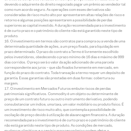
devendo o adquirente do direito negociado pagar um prêmio ao vendedor tal
como num acordo seguro. As operações com esses derivativos são
consideradas de risco muito alto por apresentarem altas relações de risco e
retorno e algumas posições apresentarem a possibilidade de perdas
superiores ao capital investido. A duração recomendada para o investimento
é de curto prazo e o patrimônio do cliente não está garantido neste tipo de
produto.
O investimento em termos são contratos para compra ou a venda de uma
determinada quantidade de ações, a um preço fixado, para liquidação em
prazo determinado. O prazo do contrato a Termo é livremente escolhido
pelos investidores, obedecendo o prazo mínimo de 16 dias e máximo de 999
dias corridos. O preço será o valor da ação adicionado de uma parcela
correspondente aos juros – que são fixados livremente em mercado, em
função do prazo do contrato. Toda transação a termo requer um depósito de
garantia. Essas garantias são prestadas em duas formas: cobertura ou
margem.
O investimento em Mercados Futuros embute riscos de perdas
patrimoniais significativos. Commodity é um objeto ou determinante de
preço de um contrato futuro ou outro instrumento derivativo, podendo
consubstanciar um índice, uma taxa, um valor mobiliário ou produto físico. É
um investimento de risco muito alto, que contempla a possibilidade de
oscilação de preço devido à utilização de alavancagem financeira. A duração
recomendada para o investimento é de curto prazo e o patrimônio do cliente
não está garantido neste tipo de produto. As condições de mercado,
mudanças climáticas e o cenário macroeconômico podem afetar o