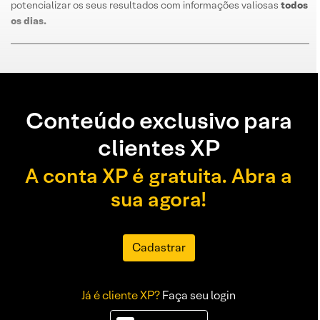
potencializar os seus resultados com informações valiosas
todos
os dias
.
Conteúdo exclusivo para
clientes XP
A conta XP é gratuita. Abra a
sua agora!
Cadastrar
Já é cliente XP?
Faça seu login