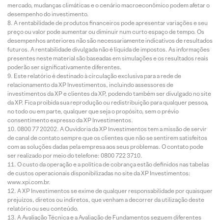
mercado, mudanças climáticas e o cenário macroeconômico podem afetar o
desempenho do investimento.
A rentabilidade de produtos financeiros pode apresentar variações e seu
preço ou valor pode aumentar ou diminuir num curto espaço de tempo. Os
desempenhos anteriores não são necessariamente indicativos de resultados
futuros. A rentabilidade divulgada não é líquida de impostos. As informações
presentes neste material são baseadas em simulações e os resultados reais
poderão ser significativamente diferentes.
Este relatório é destinado à circulação exclusiva para a rede de
relacionamento da XP Investimentos, incluindo assessores de
investimentos da XP e clientes da XP, podendo também ser divulgado no site
da XP. Fica proibida sua reprodução ou redistribuição para qualquer pessoa,
no todo ou em parte, qualquer que seja o propósito, sem o prévio
consentimento expresso da XP Investimentos.
0800 77 20202. A Ouvidoria da XP Investimentos tem a missão de servir
de canal de contato sempre que os clientes que não se sentirem satisfeitos
com as soluções dadas pela empresa aos seus problemas. O contato pode
ser realizado por meio do telefone: 0800 722 3710.
O custo da operação e a política de cobrança estão definidos nas tabelas
de custos operacionais disponibilizadas no site da XP Investimentos:
www.xpi.com.br.
A XP Investimentos se exime de qualquer responsabilidade por quaisquer
prejuízos, diretos ou indiretos, que venham a decorrer da utilização deste
relatório ou seu conteúdo.
A Avaliação Técnica e a Avaliação de Fundamentos seguem diferentes