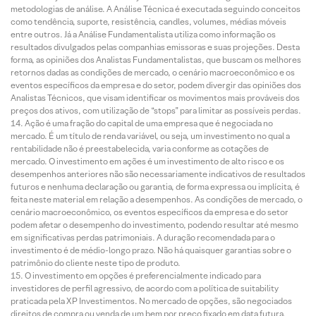
metodologias de análise. A Análise Técnica é executada seguindo conceitos
como tendência, suporte, resistência, candles, volumes, médias móveis
entre outros. Já a Análise Fundamentalista utiliza como informação os
resultados divulgados pelas companhias emissoras e suas projeções. Desta
forma, as opiniões dos Analistas Fundamentalistas, que buscam os melhores
retornos dadas as condições de mercado, o cenário macroeconômico e os
eventos específicos da empresa e do setor, podem divergir das opiniões dos
Analistas Técnicos, que visam identificar os movimentos mais prováveis dos
preços dos ativos, com utilização de “stops” para limitar as possíveis perdas.
Ação é uma fração do capital de uma empresa que é negociada no
mercado. É um título de renda variável, ou seja, um investimento no qual a
rentabilidade não é preestabelecida, varia conforme as cotações de
mercado. O investimento em ações é um investimento de alto risco e os
desempenhos anteriores não são necessariamente indicativos de resultados
futuros e nenhuma declaração ou garantia, de forma expressa ou implícita, é
feita neste material em relação a desempenhos. As condições de mercado, o
cenário macroeconômico, os eventos específicos da empresa e do setor
podem afetar o desempenho do investimento, podendo resultar até mesmo
em significativas perdas patrimoniais. A duração recomendada para o
investimento é de médio-longo prazo. Não há quaisquer garantias sobre o
patrimônio do cliente neste tipo de produto.
O investimento em opções é preferencialmente indicado para
investidores de perfil agressivo, de acordo com a política de suitability
praticada pela XP Investimentos. No mercado de opções, são negociados
direitos de compra ou venda de um bem por preço fixado em data futura,