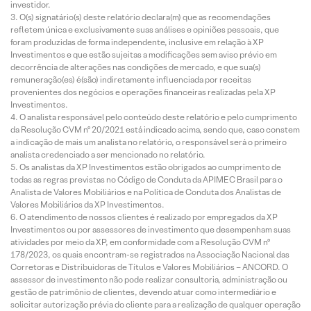
investidor.
O(s) signatário(s) deste relatório declara(m) que as recomendações
refletem única e exclusivamente suas análises e opiniões pessoais, que
foram produzidas de forma independente, inclusive em relação à XP
Investimentos e que estão sujeitas a modificações sem aviso prévio em
decorrência de alterações nas condições de mercado, e que sua(s)
remuneração(es) é(são) indiretamente influenciada por receitas
provenientes dos negócios e operações financeiras realizadas pela XP
Investimentos.
O analista responsável pelo conteúdo deste relatório e pelo cumprimento
da Resolução CVM nº 20/2021 está indicado acima, sendo que, caso constem
a indicação de mais um analista no relatório, o responsável será o primeiro
analista credenciado a ser mencionado no relatório.
Os analistas da XP Investimentos estão obrigados ao cumprimento de
todas as regras previstas no Código de Conduta da APIMEC Brasil para o
Analista de Valores Mobiliários e na Política de Conduta dos Analistas de
Valores Mobiliários da XP Investimentos.
O atendimento de nossos clientes é realizado por empregados da XP
Investimentos ou por assessores de investimento que desempenham suas
atividades por meio da XP, em conformidade com a Resolução CVM nº
178/2023, os quais encontram-se registrados na Associação Nacional das
Corretoras e Distribuidoras de Títulos e Valores Mobiliários – ANCORD. O
assessor de investimento não pode realizar consultoria, administração ou
gestão de patrimônio de clientes, devendo atuar como intermediário e
solicitar autorização prévia do cliente para a realização de qualquer operação