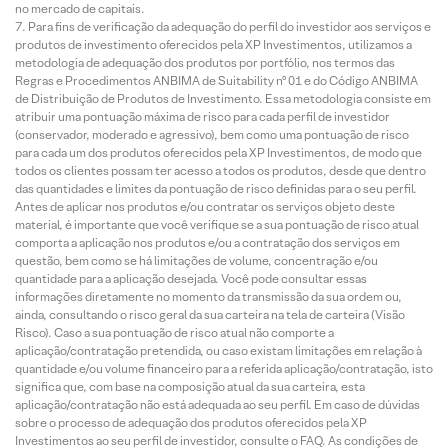
no mercado de capitais.
Para fins de verificação da adequação do perfil do investidor aos serviços e
produtos de investimento oferecidos pela XP Investimentos, utilizamos a
metodologia de adequação dos produtos por portfólio, nos termos das
Regras e Procedimentos ANBIMA de Suitability nº 01 e do Código ANBIMA
de Distribuição de Produtos de Investimento. Essa metodologia consiste em
atribuir uma pontuação máxima de risco para cada perfil de investidor
(conservador, moderado e agressivo), bem como uma pontuação de risco
para cada um dos produtos oferecidos pela XP Investimentos, de modo que
todos os clientes possam ter acesso a todos os produtos, desde que dentro
das quantidades e limites da pontuação de risco definidas para o seu perfil.
Antes de aplicar nos produtos e/ou contratar os serviços objeto deste
material, é importante que você verifique se a sua pontuação de risco atual
comporta a aplicação nos produtos e/ou a contratação dos serviços em
questão, bem como se há limitações de volume, concentração e/ou
quantidade para a aplicação desejada. Você pode consultar essas
informações diretamente no momento da transmissão da sua ordem ou,
ainda, consultando o risco geral da sua carteira na tela de carteira (Visão
Risco). Caso a sua pontuação de risco atual não comporte a
aplicação/contratação pretendida, ou caso existam limitações em relação à
quantidade e/ou volume financeiro para a referida aplicação/contratação, isto
significa que, com base na composição atual da sua carteira, esta
aplicação/contratação não está adequada ao seu perfil. Em caso de dúvidas
sobre o processo de adequação dos produtos oferecidos pela XP
Investimentos ao seu perfil de investidor, consulte o FAQ. As condições de