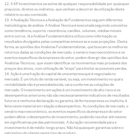
A XP Investimentos se exime de qualquer responsabilidade por quaisquer
prejuízos, diretos ou indiretos, que venham a decorrer da utilização deste
relatório ou seu conteúdo.
A Avaliação Técnica e a Avaliação de Fundamentos seguem diferentes
metodologias de análise. A Análise Técnica é executada seguindo conceitos
como tendência, suporte, resistência, candles, volumes, médias móveis
entre outros. Já a Análise Fundamentalista utiliza como informação os
resultados divulgados pelas companhias emissoras e suas projeções. Desta
forma, as opiniões dos Analistas Fundamentalistas, que buscam os melhores
retornos dadas as condições de mercado, o cenário macroeconômico e os
eventos específicos da empresa e do setor, podem divergir das opiniões dos
Analistas Técnicos, que visam identificar os movimentos mais prováveis dos
preços dos ativos, com utilização de “stops” para limitar as possíveis perdas.
Ação é uma fração do capital de uma empresa que é negociada no
mercado. É um título de renda variável, ou seja, um investimento no qual a
rentabilidade não é preestabelecida, varia conforme as cotações de
mercado. O investimento em ações é um investimento de alto risco e os
desempenhos anteriores não são necessariamente indicativos de resultados
futuros e nenhuma declaração ou garantia, de forma expressa ou implícita, é
feita neste material em relação a desempenhos. As condições de mercado, o
cenário macroeconômico, os eventos específicos da empresa e do setor
podem afetar o desempenho do investimento, podendo resultar até mesmo
em significativas perdas patrimoniais. A duração recomendada para o
investimento é de médio-longo prazo. Não há quaisquer garantias sobre o
patrimônio do cliente neste tipo de produto.