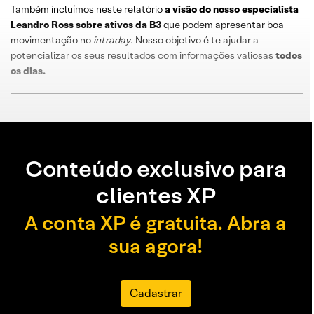
Também incluímos neste relatório
a visão do nosso especialista
Leandro
Ross
sobre
ativos da B3
que podem apresentar boa
movimentação no
intraday
. Nosso objetivo é te ajudar a
potencializar os seus resultados com informações valiosas
todos
os dias
.
Conteúdo exclusivo para
clientes XP
A conta XP é gratuita. Abra a
sua agora!
Cadastrar