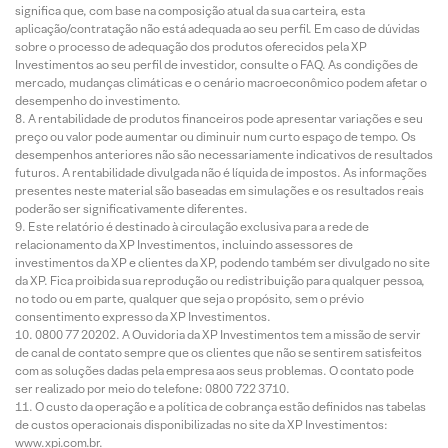
significa que, com base na composição atual da sua carteira, esta
aplicação/contratação não está adequada ao seu perfil. Em caso de dúvidas
sobre o processo de adequação dos produtos oferecidos pela XP
Investimentos ao seu perfil de investidor, consulte o FAQ. As condições de
mercado, mudanças climáticas e o cenário macroeconômico podem afetar o
desempenho do investimento.
A rentabilidade de produtos financeiros pode apresentar variações e seu
preço ou valor pode aumentar ou diminuir num curto espaço de tempo. Os
desempenhos anteriores não são necessariamente indicativos de resultados
futuros. A rentabilidade divulgada não é líquida de impostos. As informações
presentes neste material são baseadas em simulações e os resultados reais
poderão ser significativamente diferentes.
Este relatório é destinado à circulação exclusiva para a rede de
relacionamento da XP Investimentos, incluindo assessores de
investimentos da XP e clientes da XP, podendo também ser divulgado no site
da XP. Fica proibida sua reprodução ou redistribuição para qualquer pessoa,
no todo ou em parte, qualquer que seja o propósito, sem o prévio
consentimento expresso da XP Investimentos.
0800 77 20202. A Ouvidoria da XP Investimentos tem a missão de servir
de canal de contato sempre que os clientes que não se sentirem satisfeitos
com as soluções dadas pela empresa aos seus problemas. O contato pode
ser realizado por meio do telefone: 0800 722 3710.
O custo da operação e a política de cobrança estão definidos nas tabelas
de custos operacionais disponibilizadas no site da XP Investimentos:
www.xpi.com.br.