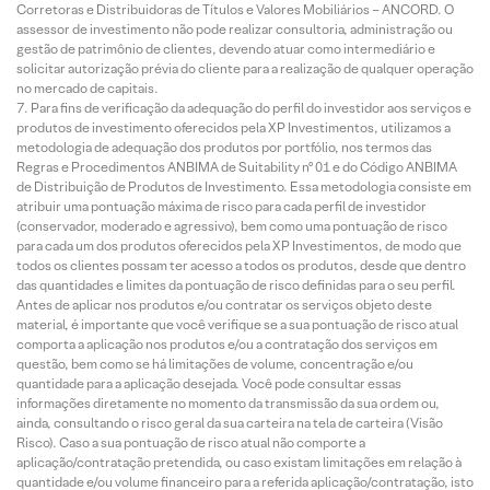
Corretoras e Distribuidoras de Títulos e Valores Mobiliários – ANCORD. O
assessor de investimento não pode realizar consultoria, administração ou
gestão de patrimônio de clientes, devendo atuar como intermediário e
solicitar autorização prévia do cliente para a realização de qualquer operação
no mercado de capitais.
Para fins de verificação da adequação do perfil do investidor aos serviços e
produtos de investimento oferecidos pela XP Investimentos, utilizamos a
metodologia de adequação dos produtos por portfólio, nos termos das
Regras e Procedimentos ANBIMA de Suitability nº 01 e do Código ANBIMA
de Distribuição de Produtos de Investimento. Essa metodologia consiste em
atribuir uma pontuação máxima de risco para cada perfil de investidor
(conservador, moderado e agressivo), bem como uma pontuação de risco
para cada um dos produtos oferecidos pela XP Investimentos, de modo que
todos os clientes possam ter acesso a todos os produtos, desde que dentro
das quantidades e limites da pontuação de risco definidas para o seu perfil.
Antes de aplicar nos produtos e/ou contratar os serviços objeto deste
material, é importante que você verifique se a sua pontuação de risco atual
comporta a aplicação nos produtos e/ou a contratação dos serviços em
questão, bem como se há limitações de volume, concentração e/ou
quantidade para a aplicação desejada. Você pode consultar essas
informações diretamente no momento da transmissão da sua ordem ou,
ainda, consultando o risco geral da sua carteira na tela de carteira (Visão
Risco). Caso a sua pontuação de risco atual não comporte a
aplicação/contratação pretendida, ou caso existam limitações em relação à
quantidade e/ou volume financeiro para a referida aplicação/contratação, isto