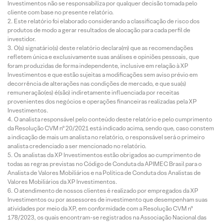
Investimentos não se responsabiliza por qualquer decisão tomada pelo
cliente com base no presente relatório.
Este relatório foi elaborado considerando a classificação de risco dos
produtos de modo a gerar resultados de alocação para cada perfil de
investidor.
O(s) signatário(s) deste relatório declara(m) que as recomendações
refletem única e exclusivamente suas análises e opiniões pessoais, que
foram produzidas de forma independente, inclusive em relação à XP
Investimentos e que estão sujeitas a modificações sem aviso prévio em
decorrência de alterações nas condições de mercado, e que sua(s)
remuneração(es) é(são) indiretamente influenciada por receitas
provenientes dos negócios e operações financeiras realizadas pela XP
Investimentos.
O analista responsável pelo conteúdo deste relatório e pelo cumprimento
da Resolução CVM nº 20/2021 está indicado acima, sendo que, caso constem
a indicação de mais um analista no relatório, o responsável será o primeiro
analista credenciado a ser mencionado no relatório.
Os analistas da XP Investimentos estão obrigados ao cumprimento de
todas as regras previstas no Código de Conduta da APIMEC Brasil para o
Analista de Valores Mobiliários e na Política de Conduta dos Analistas de
Valores Mobiliários da XP Investimentos.
O atendimento de nossos clientes é realizado por empregados da XP
Investimentos ou por assessores de investimento que desempenham suas
atividades por meio da XP, em conformidade com a Resolução CVM nº
178/2023, os quais encontram-se registrados na Associação Nacional das