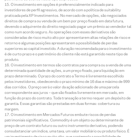
O investimento em opções é preferencialmente indicado para
investidores de perfil agressivo, de acordo com a política de suitability
praticada pela XP Investimentos. No mercado de opções, são negociados
direitos de compra ou venda de um bem por preço fixado em data futura,
devendo o adquirente do direito negociado pagar um prêmio ao vendedor tal
como num acordo seguro. As operações com esses derivativos são
consideradas de risco muito alto por apresentarem altas relações de risco e
retorno e algumas posições apresentarem a possibilidade de perdas
superiores ao capital investido. A duração recomendada para o investimento
é de curto prazo e o patrimônio do cliente não está garantido neste tipo de
produto.
O investimento em termos são contratos para compra ou a venda de uma
determinada quantidade de ações, a um preço fixado, para liquidação em
prazo determinado. O prazo do contrato a Termo é livremente escolhido
pelos investidores, obedecendo o prazo mínimo de 16 dias e máximo de 999
dias corridos. O preço será o valor da ação adicionado de uma parcela
correspondente aos juros – que são fixados livremente em mercado, em
função do prazo do contrato. Toda transação a termo requer um depósito de
garantia. Essas garantias são prestadas em duas formas: cobertura ou
margem.
O investimento em Mercados Futuros embute riscos de perdas
patrimoniais significativos. Commodity é um objeto ou determinante de
preço de um contrato futuro ou outro instrumento derivativo, podendo
consubstanciar um índice, uma taxa, um valor mobiliário ou produto físico. É
um investimento de risco muito alto, que contempla a possibilidade de