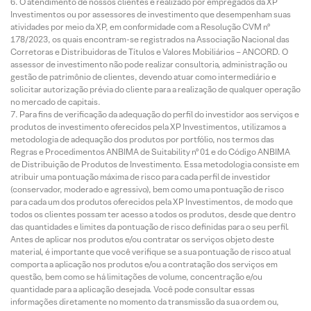
O atendimento de nossos clientes é realizado por empregados da XP
Investimentos ou por assessores de investimento que desempenham suas
atividades por meio da XP, em conformidade com a Resolução CVM nº
178/2023, os quais encontram-se registrados na Associação Nacional das
Corretoras e Distribuidoras de Títulos e Valores Mobiliários – ANCORD. O
assessor de investimento não pode realizar consultoria, administração ou
gestão de patrimônio de clientes, devendo atuar como intermediário e
solicitar autorização prévia do cliente para a realização de qualquer operação
no mercado de capitais.
Para fins de verificação da adequação do perfil do investidor aos serviços e
produtos de investimento oferecidos pela XP Investimentos, utilizamos a
metodologia de adequação dos produtos por portfólio, nos termos das
Regras e Procedimentos ANBIMA de Suitability nº 01 e do Código ANBIMA
de Distribuição de Produtos de Investimento. Essa metodologia consiste em
atribuir uma pontuação máxima de risco para cada perfil de investidor
(conservador, moderado e agressivo), bem como uma pontuação de risco
para cada um dos produtos oferecidos pela XP Investimentos, de modo que
todos os clientes possam ter acesso a todos os produtos, desde que dentro
das quantidades e limites da pontuação de risco definidas para o seu perfil.
Antes de aplicar nos produtos e/ou contratar os serviços objeto deste
material, é importante que você verifique se a sua pontuação de risco atual
comporta a aplicação nos produtos e/ou a contratação dos serviços em
questão, bem como se há limitações de volume, concentração e/ou
quantidade para a aplicação desejada. Você pode consultar essas
informações diretamente no momento da transmissão da sua ordem ou,