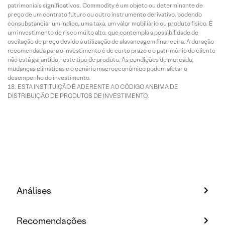
patrimoniais significativos. Commodity é um objeto ou determinante de
preço de um contrato futuro ou outro instrumento derivativo, podendo
consubstanciar um índice, uma taxa, um valor mobiliário ou produto físico. É
um investimento de risco muito alto, que contempla a possibilidade de
oscilação de preço devido à utilização de alavancagem financeira. A duração
recomendada para o investimento é de curto prazo e o patrimônio do cliente
não está garantido neste tipo de produto. As condições de mercado,
mudanças climáticas e o cenário macroeconômico podem afetar o
desempenho do investimento.
ESTA INSTITUIÇÃO É ADERENTE AO CÓDIGO ANBIMA DE
DISTRIBUIÇÃO DE PRODUTOS DE INVESTIMENTO.
Análises
Recomendações