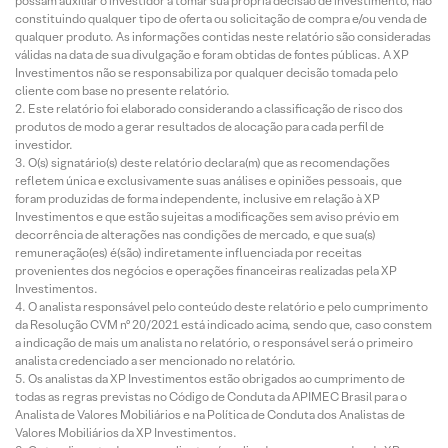
possam auxiliar o investidor a tomar sua própria decisão de investimento, não
constituindo qualquer tipo de oferta ou solicitação de compra e/ou venda de
qualquer produto. As informações contidas neste relatório são consideradas
válidas na data de sua divulgação e foram obtidas de fontes públicas. A XP
Investimentos não se responsabiliza por qualquer decisão tomada pelo
cliente com base no presente relatório.
Este relatório foi elaborado considerando a classificação de risco dos
produtos de modo a gerar resultados de alocação para cada perfil de
investidor.
O(s) signatário(s) deste relatório declara(m) que as recomendações
refletem única e exclusivamente suas análises e opiniões pessoais, que
foram produzidas de forma independente, inclusive em relação à XP
Investimentos e que estão sujeitas a modificações sem aviso prévio em
decorrência de alterações nas condições de mercado, e que sua(s)
remuneração(es) é(são) indiretamente influenciada por receitas
provenientes dos negócios e operações financeiras realizadas pela XP
Investimentos.
O analista responsável pelo conteúdo deste relatório e pelo cumprimento
da Resolução CVM nº 20/2021 está indicado acima, sendo que, caso constem
a indicação de mais um analista no relatório, o responsável será o primeiro
analista credenciado a ser mencionado no relatório.
Os analistas da XP Investimentos estão obrigados ao cumprimento de
todas as regras previstas no Código de Conduta da APIMEC Brasil para o
Analista de Valores Mobiliários e na Política de Conduta dos Analistas de
Valores Mobiliários da XP Investimentos.