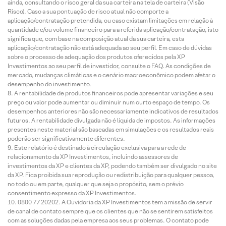
ainda, consultando o risco geral da sua carteira na tela de carteira (Visão
Risco). Caso a sua pontuação de risco atual não comporte a
aplicação/contratação pretendida, ou caso existam limitações em relação à
quantidade e/ou volume financeiro para a referida aplicação/contratação, isto
significa que, com base na composição atual da sua carteira, esta
aplicação/contratação não está adequada ao seu perfil. Em caso de dúvidas
sobre o processo de adequação dos produtos oferecidos pela XP
Investimentos ao seu perfil de investidor, consulte o FAQ. As condições de
mercado, mudanças climáticas e o cenário macroeconômico podem afetar o
desempenho do investimento.
A rentabilidade de produtos financeiros pode apresentar variações e seu
preço ou valor pode aumentar ou diminuir num curto espaço de tempo. Os
desempenhos anteriores não são necessariamente indicativos de resultados
futuros. A rentabilidade divulgada não é líquida de impostos. As informações
presentes neste material são baseadas em simulações e os resultados reais
poderão ser significativamente diferentes.
Este relatório é destinado à circulação exclusiva para a rede de
relacionamento da XP Investimentos, incluindo assessores de
investimentos da XP e clientes da XP, podendo também ser divulgado no site
da XP. Fica proibida sua reprodução ou redistribuição para qualquer pessoa,
no todo ou em parte, qualquer que seja o propósito, sem o prévio
consentimento expresso da XP Investimentos.
0800 77 20202. A Ouvidoria da XP Investimentos tem a missão de servir
de canal de contato sempre que os clientes que não se sentirem satisfeitos
com as soluções dadas pela empresa aos seus problemas. O contato pode