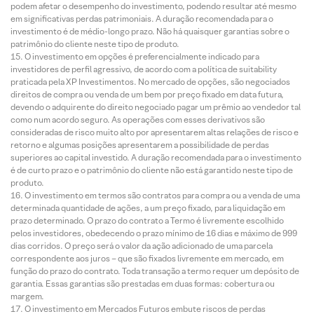
podem afetar o desempenho do investimento, podendo resultar até mesmo
em significativas perdas patrimoniais. A duração recomendada para o
investimento é de médio-longo prazo. Não há quaisquer garantias sobre o
patrimônio do cliente neste tipo de produto.
O investimento em opções é preferencialmente indicado para
investidores de perfil agressivo, de acordo com a política de suitability
praticada pela XP Investimentos. No mercado de opções, são negociados
direitos de compra ou venda de um bem por preço fixado em data futura,
devendo o adquirente do direito negociado pagar um prêmio ao vendedor tal
como num acordo seguro. As operações com esses derivativos são
consideradas de risco muito alto por apresentarem altas relações de risco e
retorno e algumas posições apresentarem a possibilidade de perdas
superiores ao capital investido. A duração recomendada para o investimento
é de curto prazo e o patrimônio do cliente não está garantido neste tipo de
produto.
O investimento em termos são contratos para compra ou a venda de uma
determinada quantidade de ações, a um preço fixado, para liquidação em
prazo determinado. O prazo do contrato a Termo é livremente escolhido
pelos investidores, obedecendo o prazo mínimo de 16 dias e máximo de 999
dias corridos. O preço será o valor da ação adicionado de uma parcela
correspondente aos juros – que são fixados livremente em mercado, em
função do prazo do contrato. Toda transação a termo requer um depósito de
garantia. Essas garantias são prestadas em duas formas: cobertura ou
margem.
O investimento em Mercados Futuros embute riscos de perdas