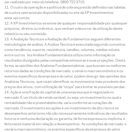
ser realizado por meio do telefone: 0800 722 3710.
O custo da operação e a política de cobrança estão definidos nas tabelas
de custos operacionais disponibilizadas no site da XP Investimentos:
www.xpi.com.br.
A XP Investimentos se exime de qualquer responsabilidade por quaisquer
prejuízos, diretos ou indiretos, que venham a decorrer da utilização deste
relatório ou seu conteúdo.
A Avaliação Técnica e a Avaliação de Fundamentos seguem diferentes
metodologias de análise. A Análise Técnica é executada seguindo conceitos
como tendência, suporte, resistência, candles, volumes, médias móveis
entre outros. Já a Análise Fundamentalista utiliza como informação os
resultados divulgados pelas companhias emissoras e suas projeções. Desta
forma, as opiniões dos Analistas Fundamentalistas, que buscam os melhores
retornos dadas as condições de mercado, o cenário macroeconômico e os
eventos específicos da empresa e do setor, podem divergir das opiniões dos
Analistas Técnicos, que visam identificar os movimentos mais prováveis dos
preços dos ativos, com utilização de “stops” para limitar as possíveis perdas.
Ação é uma fração do capital de uma empresa que é negociada no
mercado. É um título de renda variável, ou seja, um investimento no qual a
rentabilidade não é preestabelecida, varia conforme as cotações de
mercado. O investimento em ações é um investimento de alto risco e os
desempenhos anteriores não são necessariamente indicativos de resultados
futuros e nenhuma declaração ou garantia, de forma expressa ou implícita, é
feita neste material em relação a desempenhos. As condições de mercado, o
cenário macroeconômico, os eventos específicos da empresa e do setor