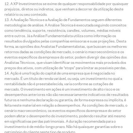
A XP Investimentos se exime de qualquer responsabilidade por quaisquer
prejuízos, diretos ou indiretos, que venham a decorrer da utilização deste
relatório ou seu conteúdo.
A Avaliação Técnica e a Avaliação de Fundamentos seguem diferentes
metodologias de análise. A Análise Técnica é executada seguindo conceitos
como tendência, suporte, resistência, candles, volumes, médias móveis
entre outros. Já a Análise Fundamentalista utiliza como informação os
resultados divulgados pelas companhias emissoras e suas projeções. Desta
forma, as opiniões dos Analistas Fundamentalistas, que buscam os melhores
retornos dadas as condições de mercado, o cenário macroeconômico e os
eventos específicos da empresa e do setor, podem divergir das opiniões dos
Analistas Técnicos, que visam identificar os movimentos mais prováveis dos
preços dos ativos, com utilização de “stops” para limitar as possíveis perdas.
Ação é uma fração do capital de uma empresa que é negociada no
mercado. É um título de renda variável, ou seja, um investimento no qual a
rentabilidade não é preestabelecida, varia conforme as cotações de
mercado. O investimento em ações é um investimento de alto risco e os
desempenhos anteriores não são necessariamente indicativos de resultados
futuros e nenhuma declaração ou garantia, de forma expressa ou implícita, é
feita neste material em relação a desempenhos. As condições de mercado, o
cenário macroeconômico, os eventos específicos da empresa e do setor
podem afetar o desempenho do investimento, podendo resultar até mesmo
em significativas perdas patrimoniais. A duração recomendada para o
investimento é de médio-longo prazo. Não há quaisquer garantias sobre o
patrimônio do cliente neste tipo de produto.