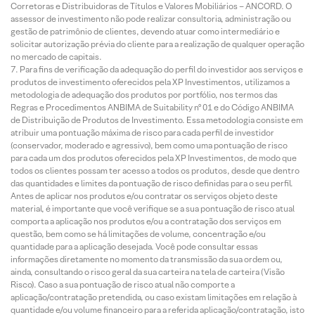
Corretoras e Distribuidoras de Títulos e Valores Mobiliários – ANCORD. O
assessor de investimento não pode realizar consultoria, administração ou
gestão de patrimônio de clientes, devendo atuar como intermediário e
solicitar autorização prévia do cliente para a realização de qualquer operação
no mercado de capitais.
Para fins de verificação da adequação do perfil do investidor aos serviços e
produtos de investimento oferecidos pela XP Investimentos, utilizamos a
metodologia de adequação dos produtos por portfólio, nos termos das
Regras e Procedimentos ANBIMA de Suitability nº 01 e do Código ANBIMA
de Distribuição de Produtos de Investimento. Essa metodologia consiste em
atribuir uma pontuação máxima de risco para cada perfil de investidor
(conservador, moderado e agressivo), bem como uma pontuação de risco
para cada um dos produtos oferecidos pela XP Investimentos, de modo que
todos os clientes possam ter acesso a todos os produtos, desde que dentro
das quantidades e limites da pontuação de risco definidas para o seu perfil.
Antes de aplicar nos produtos e/ou contratar os serviços objeto deste
material, é importante que você verifique se a sua pontuação de risco atual
comporta a aplicação nos produtos e/ou a contratação dos serviços em
questão, bem como se há limitações de volume, concentração e/ou
quantidade para a aplicação desejada. Você pode consultar essas
informações diretamente no momento da transmissão da sua ordem ou,
ainda, consultando o risco geral da sua carteira na tela de carteira (Visão
Risco). Caso a sua pontuação de risco atual não comporte a
aplicação/contratação pretendida, ou caso existam limitações em relação à
quantidade e/ou volume financeiro para a referida aplicação/contratação, isto