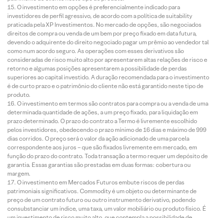
O investimento em opções é preferencialmente indicado para
investidores de perfil agressivo, de acordo com a política de suitability
praticada pela XP Investimentos. No mercado de opções, são negociados
direitos de compra ou venda de um bem por preço fixado em data futura,
devendo o adquirente do direito negociado pagar um prêmio ao vendedor tal
como num acordo seguro. As operações com esses derivativos são
consideradas de risco muito alto por apresentarem altas relações de risco e
retorno e algumas posições apresentarem a possibilidade de perdas
superiores ao capital investido. A duração recomendada para o investimento
é de curto prazo e o patrimônio do cliente não está garantido neste tipo de
produto.
O investimento em termos são contratos para compra ou a venda de uma
determinada quantidade de ações, a um preço fixado, para liquidação em
prazo determinado. O prazo do contrato a Termo é livremente escolhido
pelos investidores, obedecendo o prazo mínimo de 16 dias e máximo de 999
dias corridos. O preço será o valor da ação adicionado de uma parcela
correspondente aos juros – que são fixados livremente em mercado, em
função do prazo do contrato. Toda transação a termo requer um depósito de
garantia. Essas garantias são prestadas em duas formas: cobertura ou
margem.
O investimento em Mercados Futuros embute riscos de perdas
patrimoniais significativos. Commodity é um objeto ou determinante de
preço de um contrato futuro ou outro instrumento derivativo, podendo
consubstanciar um índice, uma taxa, um valor mobiliário ou produto físico. É
um investimento de risco muito alto, que contempla a possibilidade de