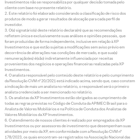
Investimentos não se responsabiliza por qualquer decisão tomada pelo
cliente com base no presente relatório.
Este relatório foi elaborado considerando a classificação de risco dos
produtos de modo a gerar resultados de alocação para cada perfil de
investidor.
O(s) signatário(s) deste relatório declara(m) que as recomendações
refletem única e exclusivamente suas análises e opiniões pessoais, que
foram produzidas de forma independente, inclusive em relação à XP
Investimentos e que estão sujeitas a modificações sem aviso prévio em
decorrência de alterações nas condições de mercado, e que sua(s)
remuneração(es) é(são) indiretamente influenciada por receitas
provenientes dos negócios e operações financeiras realizadas pela XP
Investimentos.
O analista responsável pelo conteúdo deste relatório e pelo cumprimento
da Resolução CVM nº 20/2021 está indicado acima, sendo que, caso constem
a indicação de mais um analista no relatório, o responsável será o primeiro
analista credenciado a ser mencionado no relatório.
Os analistas da XP Investimentos estão obrigados ao cumprimento de
todas as regras previstas no Código de Conduta da APIMEC Brasil para o
Analista de Valores Mobiliários e na Política de Conduta dos Analistas de
Valores Mobiliários da XP Investimentos.
O atendimento de nossos clientes é realizado por empregados da XP
Investimentos ou por assessores de investimento que desempenham suas
atividades por meio da XP, em conformidade com a Resolução CVM nº
178/2023, os quais encontram-se registrados na Associação Nacional das