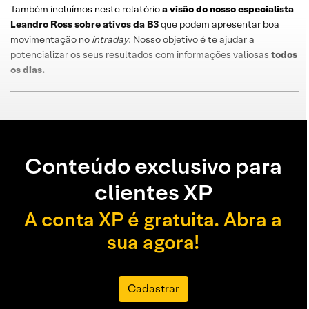
Também incluímos neste relatório
a visão do nosso especialista
Leandro
Ross
sobre
ativos da B3
que podem apresentar boa
movimentação no
intraday
. Nosso objetivo é te ajudar a
potencializar os seus resultados com informações valiosas
todos
os dias
.
Conteúdo exclusivo para
clientes XP
A conta XP é gratuita. Abra a
sua agora!
Cadastrar