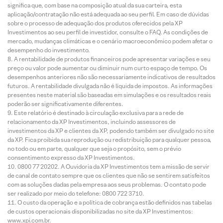
significa que, com base na composição atual da sua carteira, esta
aplicação/contratação não está adequada ao seu perfil. Em caso de dúvidas
sobre o processo de adequação dos produtos oferecidos pela XP
Investimentos ao seu perfil de investidor, consulte o FAQ. As condições de
mercado, mudanças climáticas e o cenário macroeconômico podem afetar o
desempenho do investimento.
A rentabilidade de produtos financeiros pode apresentar variações e seu
preço ou valor pode aumentar ou diminuir num curto espaço de tempo. Os
desempenhos anteriores não são necessariamente indicativos de resultados
futuros. A rentabilidade divulgada não é líquida de impostos. As informações
presentes neste material são baseadas em simulações e os resultados reais
poderão ser significativamente diferentes.
Este relatório é destinado à circulação exclusiva para a rede de
relacionamento da XP Investimentos, incluindo assessores de
investimentos da XP e clientes da XP, podendo também ser divulgado no site
da XP. Fica proibida sua reprodução ou redistribuição para qualquer pessoa,
no todo ou em parte, qualquer que seja o propósito, sem o prévio
consentimento expresso da XP Investimentos.
0800 77 20202. A Ouvidoria da XP Investimentos tem a missão de servir
de canal de contato sempre que os clientes que não se sentirem satisfeitos
com as soluções dadas pela empresa aos seus problemas. O contato pode
ser realizado por meio do telefone: 0800 722 3710.
O custo da operação e a política de cobrança estão definidos nas tabelas
de custos operacionais disponibilizadas no site da XP Investimentos:
www.xpi.com.br.