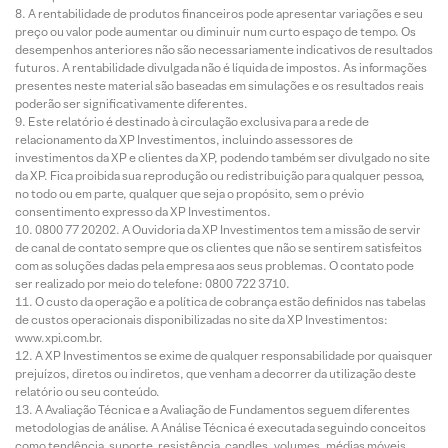
A rentabilidade de produtos financeiros pode apresentar variações e seu
preço ou valor pode aumentar ou diminuir num curto espaço de tempo. Os
desempenhos anteriores não são necessariamente indicativos de resultados
futuros. A rentabilidade divulgada não é líquida de impostos. As informações
presentes neste material são baseadas em simulações e os resultados reais
poderão ser significativamente diferentes.
Este relatório é destinado à circulação exclusiva para a rede de
relacionamento da XP Investimentos, incluindo assessores de
investimentos da XP e clientes da XP, podendo também ser divulgado no site
da XP. Fica proibida sua reprodução ou redistribuição para qualquer pessoa,
no todo ou em parte, qualquer que seja o propósito, sem o prévio
consentimento expresso da XP Investimentos.
0800 77 20202. A Ouvidoria da XP Investimentos tem a missão de servir
de canal de contato sempre que os clientes que não se sentirem satisfeitos
com as soluções dadas pela empresa aos seus problemas. O contato pode
ser realizado por meio do telefone: 0800 722 3710.
O custo da operação e a política de cobrança estão definidos nas tabelas
de custos operacionais disponibilizadas no site da XP Investimentos:
www.xpi.com.br.
A XP Investimentos se exime de qualquer responsabilidade por quaisquer
prejuízos, diretos ou indiretos, que venham a decorrer da utilização deste
relatório ou seu conteúdo.
A Avaliação Técnica e a Avaliação de Fundamentos seguem diferentes
metodologias de análise. A Análise Técnica é executada seguindo conceitos
como tendência, suporte, resistência, candles, volumes, médias móveis