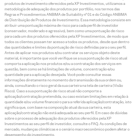
produtos de investimento oferecidos pela XP Investimentos, utilizamos a
metodologia de adequação dos produtos por portfólio, nos termos das
Regras e Procedimentos ANBIMA de Suitability nº 01 e do Código ANBIMA
de Distribuição de Produtos de Investimento. Essa metodologia consiste em
atribuir uma pontuação máxima de risco para cada perfil de investidor
(conservador, moderado e agressivo), bem como uma pontuação de risco
para cada um dos produtos oferecidos pela XP Investimentos, de modo que
todos os clientes possam ter acesso a todos os produtos, desde que dentro
das quantidades e limites da pontuação de risco definidas para o seu perfil.
Antes de aplicar nos produtos e/ou contratar os serviços objeto deste
material, é importante que você verifique se a sua pontuação de risco atual
comporta a aplicação nos produtos e/ou a contratação dos serviços em
questão, bem como se há limitações de volume, concentração e/ou
quantidade para a aplicação desejada. Você pode consultar essas
informações diretamente no momento da transmissão da sua ordem ou,
ainda, consultando o risco geral da sua carteira na tela de carteira (Visão
Risco). Caso a sua pontuação de risco atual não comporte a
aplicação/contratação pretendida, ou caso existam limitações em relação à
quantidade e/ou volume financeiro para a referida aplicação/contratação, isto
significa que, com base na composição atual da sua carteira, esta
aplicação/contratação não está adequada ao seu perfil. Em caso de dúvidas
sobre o processo de adequação dos produtos oferecidos pela XP
Investimentos ao seu perfil de investidor, consulte o FAQ. As condições de
mercado, mudanças climáticas e o cenário macroeconômico podem afetar o
desempenho do investimento.