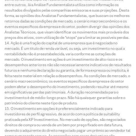
entre outros. Já a Análise Fundamentalista utiliza como informação os
resultados divulgados pelas companhias emissoras e suas projeções. Desta
forma, as opiniões dos Analistas Fundamentalistas, que buscam os melhores
retornos dadas as condições de mercado, o cenário macroeconômico e os
eventos específicos da empresa e do setor, podem divergir das opiniões dos
Analistas Técnicos, que visam identificar os movimentos mais prováveis dos
preços dos ativos, com utilização de “stops” para limitar as possíveis perdas.
Ação é uma fração do capital de uma empresa que é negociada no
mercado. É um título de renda variável, ou seja, um investimento no qual a
rentabilidade não é preestabelecida, varia conforme as cotações de
mercado. O investimento em ações é um investimento de alto risco e os
desempenhos anteriores não são necessariamente indicativos de resultados
futuros e nenhuma declaração ou garantia, de forma expressa ou implícita, é
feita neste material em relação a desempenhos. As condições de mercado, o
cenário macroeconômico, os eventos específicos da empresa e do setor
podem afetar o desempenho do investimento, podendo resultar até mesmo
em significativas perdas patrimoniais. A duração recomendada para o
investimento é de médio-longo prazo. Não há quaisquer garantias sobre o
patrimônio do cliente neste tipo de produto.
O investimento em opções é preferencialmente indicado para
investidores de perfil agressivo, de acordo com a política de suitability
praticada pela XP Investimentos. No mercado de opções, são negociados
direitos de compra ou venda de um bem por preço fixado em data futura,
devendo o adquirente do direito negociado pagar um prêmio ao vendedor tal
como num acordo seguro. As operações com esses derivativos são