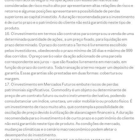
consideradas de risco muito alto por apresentarem altas relações de risco e
retorno e algumas posições apresentarem a possibilidade de perdas
superiores ao capital investido. A duração recomendada para o investimento
é de curto prazo e o patrimônio do cliente não está garantido neste tipo de
produto.
O investimento em termos são contratos para compra ou a venda de uma
determinada quantidade de ações, a um preço fixado, para liquidação em
prazo determinado. O prazo do contrato a Termo é livremente escolhido
pelos investidores, obedecendo o prazo mínimo de 16 dias e máximo de 999
dias corridos. O preço será o valor da ação adicionado de uma parcela
correspondente aos juros – que são fixados livremente em mercado, em
função do prazo do contrato. Toda transação a termo requer um depósito de
garantia. Essas garantias são prestadas em duas formas: cobertura ou
margem.
O investimento em Mercados Futuros embute riscos de perdas
patrimoniais significativos. Commodity é um objeto ou determinante de
preço de um contrato futuro ou outro instrumento derivativo, podendo
consubstanciar um índice, uma taxa, um valor mobiliário ou produto físico. É
um investimento de risco muito alto, que contempla a possibilidade de
oscilação de preço devido à utilização de alavancagem financeira. A duração
recomendada para o investimento é de curto prazo e o patrimônio do cliente
não está garantido neste tipo de produto. As condições de mercado,
mudanças climáticas e o cenário macroeconômico podem afetar o
desempenho do investimento.