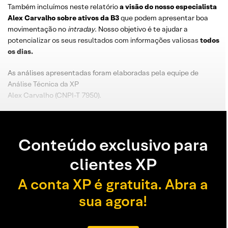
Também incluímos neste relatório
a visão do nosso especialista
Alex Carvalho sobre ativos da B3
que podem apresentar boa
movimentação no
intraday
. Nosso objetivo é te ajudar a
potencializar os seus resultados com informações valiosas
todos
os dias.
As análises apresentadas foram elaboradas pela equipe de
Análise Técnica da XP
Alex Carvalho (CNPI-T 7950).
Conteúdo exclusivo para
clientes XP
A conta XP é gratuita. Abra a
sua agora!