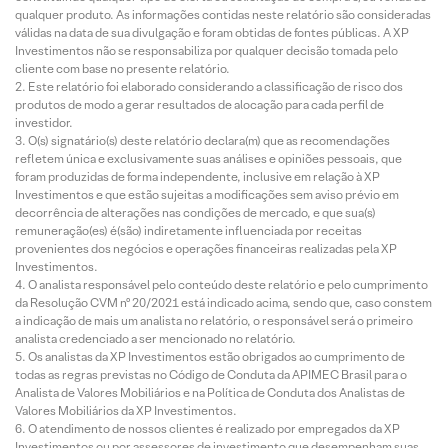
qualquer produto. As informações contidas neste relatório são consideradas
válidas na data de sua divulgação e foram obtidas de fontes públicas. A XP
Investimentos não se responsabiliza por qualquer decisão tomada pelo
cliente com base no presente relatório.
Este relatório foi elaborado considerando a classificação de risco dos
produtos de modo a gerar resultados de alocação para cada perfil de
investidor.
O(s) signatário(s) deste relatório declara(m) que as recomendações
refletem única e exclusivamente suas análises e opiniões pessoais, que
foram produzidas de forma independente, inclusive em relação à XP
Investimentos e que estão sujeitas a modificações sem aviso prévio em
decorrência de alterações nas condições de mercado, e que sua(s)
remuneração(es) é(são) indiretamente influenciada por receitas
provenientes dos negócios e operações financeiras realizadas pela XP
Investimentos.
O analista responsável pelo conteúdo deste relatório e pelo cumprimento
da Resolução CVM nº 20/2021 está indicado acima, sendo que, caso constem
a indicação de mais um analista no relatório, o responsável será o primeiro
analista credenciado a ser mencionado no relatório.
Os analistas da XP Investimentos estão obrigados ao cumprimento de
todas as regras previstas no Código de Conduta da APIMEC Brasil para o
Analista de Valores Mobiliários e na Política de Conduta dos Analistas de
Valores Mobiliários da XP Investimentos.
O atendimento de nossos clientes é realizado por empregados da XP
Investimentos ou por assessores de investimento que desempenham suas