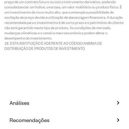
preço de um contrato futuro ou outro instrumento derivativo, podendo
consubstanciar um índice, uma taxa, um valor mobiliário ou produto físico. É
um investimento de risco muito alto, que contempla a possibilidade de
oscilação de preço devido à utilização de alavancagem financeira. A duração
recomendada para o investimento é de curto prazo e o patrimônio do cliente
não está garantido neste tipo de produto. As condições de mercado,
mudanças climáticas e o cenário macroeconômico podem afetar o
desempenho do investimento.
ESTA INSTITUIÇÃO É ADERENTE AO CÓDIGO ANBIMA DE
DISTRIBUIÇÃO DE PRODUTOS DE INVESTIMENTO.
Análises
Recomendações