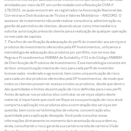
atividades por meio da XP, em conformidade com a Resolução CVM nº
178/2023, os quais encontram-se registrados na Associação Nacional das
Corretoras e Distribuidoras de Títulos e Valores Mobiliários – ANCORD. O
assessor de investimento não pode realizar consultoria, administração ou
gestão de patrimônio de clientes, devendo atuar como intermediário e
solicitar autorização prévia do cliente para a realização de qualquer operação
no mercado de capitais.
Para fins de verificação da adequação do perfil do investidor aos serviços e
produtos de investimento oferecidos pela XP Investimentos, utilizamos a
metodologia de adequação dos produtos por portfólio, nos termos das
Regras e Procedimentos ANBIMA de Suitability nº 01 e do Código ANBIMA
de Distribuição de Produtos de Investimento. Essa metodologia consiste em
atribuir uma pontuação máxima de risco para cada perfil de investidor
(conservador, moderado e agressivo), bem como uma pontuação de risco
para cada um dos produtos oferecidos pela XP Investimentos, de modo que
todos os clientes possam ter acesso a todos os produtos, desde que dentro
das quantidades e limites da pontuação de risco definidas para o seu perfil.
Antes de aplicar nos produtos e/ou contratar os serviços objeto deste
material, é importante que você verifique se a sua pontuação de risco atual
comporta a aplicação nos produtos e/ou a contratação dos serviços em
questão, bem como se há limitações de volume, concentração e/ou
quantidade para a aplicação desejada. Você pode consultar essas
informações diretamente no momento da transmissão da sua ordem ou,
ainda, consultando o risco geral da sua carteira na tela de carteira (Visão