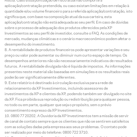
Risco). Caso a sua pontuação de risco atual não comporte a
aplicação/contratação pretendida, ou caso existam limitações em relação à
quantidade e/ou volume financeiro para a referida aplicação/contratação, isto
significa que, com base na composição atual da sua carteira, esta
aplicação/contratação não está adequada ao seu perfil. Em caso de dúvidas
sobre o processo de adequação dos produtos oferecidos pela XP
Investimentos ao seu perfil de investidor, consulte o FAQ. As condições de
mercado, mudanças climáticas e o cenário macroeconômico podem afetar o
desempenho do investimento.
A rentabilidade de produtos financeiros pode apresentar variações e seu
preço ou valor pode aumentar ou diminuir num curto espaço de tempo. Os
desempenhos anteriores não são necessariamente indicativos de resultados
futuros. A rentabilidade divulgada não é líquida de impostos. As informações
presentes neste material são baseadas em simulações e os resultados reais
poderão ser significativamente diferentes.
Este relatório é destinado à circulação exclusiva para a rede de
relacionamento da XP Investimentos, incluindo assessores de
investimentos da XP e clientes da XP, podendo também ser divulgado no site
da XP. Fica proibida sua reprodução ou redistribuição para qualquer pessoa,
no todo ou em parte, qualquer que seja o propósito, sem o prévio
consentimento expresso da XP Investimentos.
0800 77 20202. A Ouvidoria da XP Investimentos tem a missão de servir
de canal de contato sempre que os clientes que não se sentirem satisfeitos
com as soluções dadas pela empresa aos seus problemas. O contato pode
ser realizado por meio do telefone: 0800 722 3710.