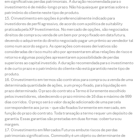
em significativas perdas patrimoniais. A duração recomendada para o
investimento é de médio-longo prazo. Não há quaisquer garantias sobre o
patrimônio do cliente neste tipo de produto.
O investimento em opções é preferencialmente indicado para
investidores de perfil agressivo, de acordo com a política de suitability
praticada pela XP Investimentos. No mercado de opções, são negociados
direitos de compra ou venda de um bem por preço fixado em data futura,
devendo o adquirente do direito negociado pagar um prêmio ao vendedor tal
como num acordo seguro. As operações com esses derivativos são
consideradas de risco muito alto por apresentarem altas relações de risco e
retorno e algumas posições apresentarem a possibilidade de perdas
superiores ao capital investido. A duração recomendada para o investimento
é de curto prazo e o patrimônio do cliente não está garantido neste tipo de
produto.
O investimento em termos são contratos para compra ou a venda de uma
determinada quantidade de ações, a um preço fixado, para liquidação em
prazo determinado. O prazo do contrato a Termo é livremente escolhido
pelos investidores, obedecendo o prazo mínimo de 16 dias e máximo de 999
dias corridos. O preço será o valor da ação adicionado de uma parcela
correspondente aos juros – que são fixados livremente em mercado, em
função do prazo do contrato. Toda transação a termo requer um depósito de
garantia. Essas garantias são prestadas em duas formas: cobertura ou
margem.
O investimento em Mercados Futuros embute riscos de perdas
patrimoniais significativos. Commodity é um objeto ou determinante de