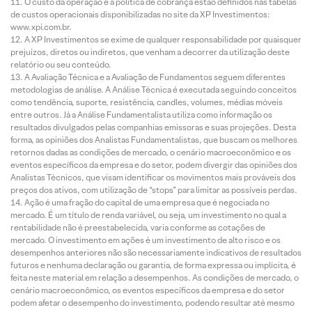
O custo da operação e a política de cobrança estão definidos nas tabelas
de custos operacionais disponibilizadas no site da XP Investimentos:
www.xpi.com.br.
A XP Investimentos se exime de qualquer responsabilidade por quaisquer
prejuízos, diretos ou indiretos, que venham a decorrer da utilização deste
relatório ou seu conteúdo.
A Avaliação Técnica e a Avaliação de Fundamentos seguem diferentes
metodologias de análise. A Análise Técnica é executada seguindo conceitos
como tendência, suporte, resistência, candles, volumes, médias móveis
entre outros. Já a Análise Fundamentalista utiliza como informação os
resultados divulgados pelas companhias emissoras e suas projeções. Desta
forma, as opiniões dos Analistas Fundamentalistas, que buscam os melhores
retornos dadas as condições de mercado, o cenário macroeconômico e os
eventos específicos da empresa e do setor, podem divergir das opiniões dos
Analistas Técnicos, que visam identificar os movimentos mais prováveis dos
preços dos ativos, com utilização de “stops” para limitar as possíveis perdas.
Ação é uma fração do capital de uma empresa que é negociada no
mercado. É um título de renda variável, ou seja, um investimento no qual a
rentabilidade não é preestabelecida, varia conforme as cotações de
mercado. O investimento em ações é um investimento de alto risco e os
desempenhos anteriores não são necessariamente indicativos de resultados
futuros e nenhuma declaração ou garantia, de forma expressa ou implícita, é
feita neste material em relação a desempenhos. As condições de mercado, o
cenário macroeconômico, os eventos específicos da empresa e do setor
podem afetar o desempenho do investimento, podendo resultar até mesmo