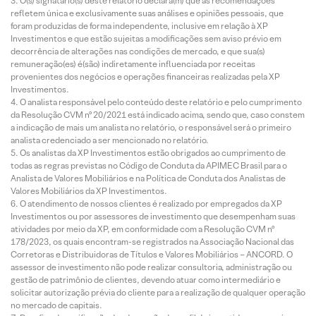
O(s) signatário(s) deste relatório declara(m) que as recomendações
refletem única e exclusivamente suas análises e opiniões pessoais, que
foram produzidas de forma independente, inclusive em relação à XP
Investimentos e que estão sujeitas a modificações sem aviso prévio em
decorrência de alterações nas condições de mercado, e que sua(s)
remuneração(es) é(são) indiretamente influenciada por receitas
provenientes dos negócios e operações financeiras realizadas pela XP
Investimentos.
O analista responsável pelo conteúdo deste relatório e pelo cumprimento
da Resolução CVM nº 20/2021 está indicado acima, sendo que, caso constem
a indicação de mais um analista no relatório, o responsável será o primeiro
analista credenciado a ser mencionado no relatório.
Os analistas da XP Investimentos estão obrigados ao cumprimento de
todas as regras previstas no Código de Conduta da APIMEC Brasil para o
Analista de Valores Mobiliários e na Política de Conduta dos Analistas de
Valores Mobiliários da XP Investimentos.
O atendimento de nossos clientes é realizado por empregados da XP
Investimentos ou por assessores de investimento que desempenham suas
atividades por meio da XP, em conformidade com a Resolução CVM nº
178/2023, os quais encontram-se registrados na Associação Nacional das
Corretoras e Distribuidoras de Títulos e Valores Mobiliários – ANCORD. O
assessor de investimento não pode realizar consultoria, administração ou
gestão de patrimônio de clientes, devendo atuar como intermediário e
solicitar autorização prévia do cliente para a realização de qualquer operação
no mercado de capitais.