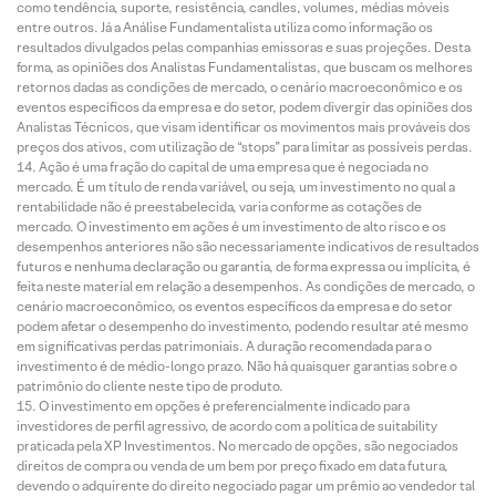
como tendência, suporte, resistência, candles, volumes, médias móveis
entre outros. Já a Análise Fundamentalista utiliza como informação os
resultados divulgados pelas companhias emissoras e suas projeções. Desta
forma, as opiniões dos Analistas Fundamentalistas, que buscam os melhores
retornos dadas as condições de mercado, o cenário macroeconômico e os
eventos específicos da empresa e do setor, podem divergir das opiniões dos
Analistas Técnicos, que visam identificar os movimentos mais prováveis dos
preços dos ativos, com utilização de “stops” para limitar as possíveis perdas.
Ação é uma fração do capital de uma empresa que é negociada no
mercado. É um título de renda variável, ou seja, um investimento no qual a
rentabilidade não é preestabelecida, varia conforme as cotações de
mercado. O investimento em ações é um investimento de alto risco e os
desempenhos anteriores não são necessariamente indicativos de resultados
futuros e nenhuma declaração ou garantia, de forma expressa ou implícita, é
feita neste material em relação a desempenhos. As condições de mercado, o
cenário macroeconômico, os eventos específicos da empresa e do setor
podem afetar o desempenho do investimento, podendo resultar até mesmo
em significativas perdas patrimoniais. A duração recomendada para o
investimento é de médio-longo prazo. Não há quaisquer garantias sobre o
patrimônio do cliente neste tipo de produto.
O investimento em opções é preferencialmente indicado para
investidores de perfil agressivo, de acordo com a política de suitability
praticada pela XP Investimentos. No mercado de opções, são negociados
direitos de compra ou venda de um bem por preço fixado em data futura,
devendo o adquirente do direito negociado pagar um prêmio ao vendedor tal