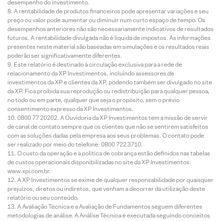
desempenho do investimento.
A rentabilidade de produtos financeiros pode apresentar variações e seu
preço ou valor pode aumentar ou diminuir num curto espaço de tempo. Os
desempenhos anteriores não são necessariamente indicativos de resultados
futuros. A rentabilidade divulgada não é líquida de impostos. As informações
presentes neste material são baseadas em simulações e os resultados reais
poderão ser significativamente diferentes.
Este relatório é destinado à circulação exclusiva para a rede de
relacionamento da XP Investimentos, incluindo assessores de
investimentos da XP e clientes da XP, podendo também ser divulgado no site
da XP. Fica proibida sua reprodução ou redistribuição para qualquer pessoa,
no todo ou em parte, qualquer que seja o propósito, sem o prévio
consentimento expresso da XP Investimentos.
0800 77 20202. A Ouvidoria da XP Investimentos tem a missão de servir
de canal de contato sempre que os clientes que não se sentirem satisfeitos
com as soluções dadas pela empresa aos seus problemas. O contato pode
ser realizado por meio do telefone: 0800 722 3710.
O custo da operação e a política de cobrança estão definidos nas tabelas
de custos operacionais disponibilizadas no site da XP Investimentos:
www.xpi.com.br.
A XP Investimentos se exime de qualquer responsabilidade por quaisquer
prejuízos, diretos ou indiretos, que venham a decorrer da utilização deste
relatório ou seu conteúdo.
A Avaliação Técnica e a Avaliação de Fundamentos seguem diferentes
metodologias de análise. A Análise Técnica é executada seguindo conceitos