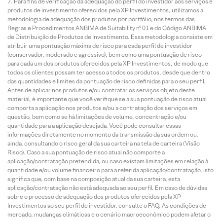
Para fins de verificação da adequação do perfil do investidor aos serviços e
produtos de investimento oferecidos pela XP Investimentos, utilizamos a
metodologia de adequação dos produtos por portfólio, nos termos das
Regras e Procedimentos ANBIMA de Suitability nº 01 e do Código ANBIMA
de Distribuição de Produtos de Investimento. Essa metodologia consiste em
atribuir uma pontuação máxima de risco para cada perfil de investidor
(conservador, moderado e agressivo), bem como uma pontuação de risco
para cada um dos produtos oferecidos pela XP Investimentos, de modo que
todos os clientes possam ter acesso a todos os produtos, desde que dentro
das quantidades e limites da pontuação de risco definidas para o seu perfil.
Antes de aplicar nos produtos e/ou contratar os serviços objeto deste
material, é importante que você verifique se a sua pontuação de risco atual
comporta a aplicação nos produtos e/ou a contratação dos serviços em
questão, bem como se há limitações de volume, concentração e/ou
quantidade para a aplicação desejada. Você pode consultar essas
informações diretamente no momento da transmissão da sua ordem ou,
ainda, consultando o risco geral da sua carteira na tela de carteira (Visão
Risco). Caso a sua pontuação de risco atual não comporte a
aplicação/contratação pretendida, ou caso existam limitações em relação à
quantidade e/ou volume financeiro para a referida aplicação/contratação, isto
significa que, com base na composição atual da sua carteira, esta
aplicação/contratação não está adequada ao seu perfil. Em caso de dúvidas
sobre o processo de adequação dos produtos oferecidos pela XP
Investimentos ao seu perfil de investidor, consulte o FAQ. As condições de
mercado, mudanças climáticas e o cenário macroeconômico podem afetar o