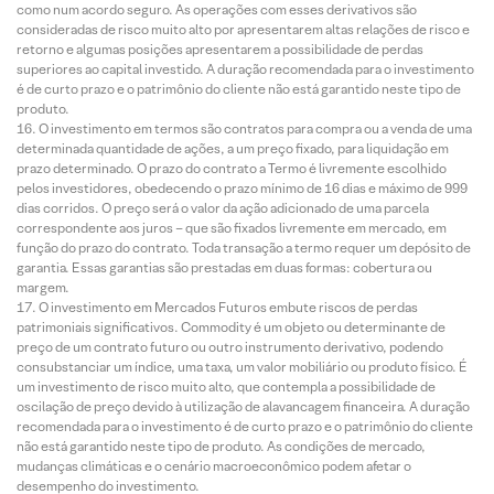
como num acordo seguro. As operações com esses derivativos são
consideradas de risco muito alto por apresentarem altas relações de risco e
retorno e algumas posições apresentarem a possibilidade de perdas
superiores ao capital investido. A duração recomendada para o investimento
é de curto prazo e o patrimônio do cliente não está garantido neste tipo de
produto.
O investimento em termos são contratos para compra ou a venda de uma
determinada quantidade de ações, a um preço fixado, para liquidação em
prazo determinado. O prazo do contrato a Termo é livremente escolhido
pelos investidores, obedecendo o prazo mínimo de 16 dias e máximo de 999
dias corridos. O preço será o valor da ação adicionado de uma parcela
correspondente aos juros – que são fixados livremente em mercado, em
função do prazo do contrato. Toda transação a termo requer um depósito de
garantia. Essas garantias são prestadas em duas formas: cobertura ou
margem.
O investimento em Mercados Futuros embute riscos de perdas
patrimoniais significativos. Commodity é um objeto ou determinante de
preço de um contrato futuro ou outro instrumento derivativo, podendo
consubstanciar um índice, uma taxa, um valor mobiliário ou produto físico. É
um investimento de risco muito alto, que contempla a possibilidade de
oscilação de preço devido à utilização de alavancagem financeira. A duração
recomendada para o investimento é de curto prazo e o patrimônio do cliente
não está garantido neste tipo de produto. As condições de mercado,
mudanças climáticas e o cenário macroeconômico podem afetar o
desempenho do investimento.