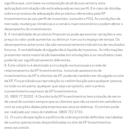
significa que, com base na composição atual da sua carteira, esta
aplicação/contratação não está adequada ao seu perfil. Em caso de dúvidas
sobre o processo de adequação dos produtos oferecidos pela XP
Investimentos ao seu perfil de investidor, consulte o FAQ. As condições de
mercado, mudanças climáticas e o cenário macroeconômico podem afetar o
desempenho do investimento.
A rentabilidade de produtos financeiros pode apresentar variações e seu
preço ou valor pode aumentar ou diminuir num curto espaço de tempo. Os
desempenhos anteriores não são necessariamente indicativos de resultados
futuros. A rentabilidade divulgada não é líquida de impostos. As informações
presentes neste material são baseadas em simulações e os resultados reais
poderão ser significativamente diferentes.
Este relatório é destinado à circulação exclusiva para a rede de
relacionamento da XP Investimentos, incluindo assessores de
investimentos da XP e clientes da XP, podendo também ser divulgado no site
da XP. Fica proibida sua reprodução ou redistribuição para qualquer pessoa,
no todo ou em parte, qualquer que seja o propósito, sem o prévio
consentimento expresso da XP Investimentos.
0800 77 20202. A Ouvidoria da XP Investimentos tem a missão de servir
de canal de contato sempre que os clientes que não se sentirem satisfeitos
com as soluções dadas pela empresa aos seus problemas. O contato pode
ser realizado por meio do telefone: 0800 722 3710.
O custo da operação e a política de cobrança estão definidos nas tabelas
de custos operacionais disponibilizadas no site da XP Investimentos:
www.xpi.com.br.