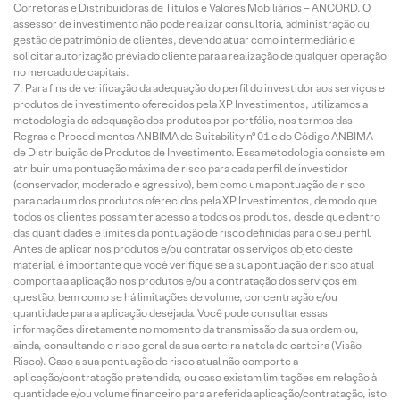
Corretoras e Distribuidoras de Títulos e Valores Mobiliários – ANCORD. O
assessor de investimento não pode realizar consultoria, administração ou
gestão de patrimônio de clientes, devendo atuar como intermediário e
solicitar autorização prévia do cliente para a realização de qualquer operação
no mercado de capitais.
Para fins de verificação da adequação do perfil do investidor aos serviços e
produtos de investimento oferecidos pela XP Investimentos, utilizamos a
metodologia de adequação dos produtos por portfólio, nos termos das
Regras e Procedimentos ANBIMA de Suitability nº 01 e do Código ANBIMA
de Distribuição de Produtos de Investimento. Essa metodologia consiste em
atribuir uma pontuação máxima de risco para cada perfil de investidor
(conservador, moderado e agressivo), bem como uma pontuação de risco
para cada um dos produtos oferecidos pela XP Investimentos, de modo que
todos os clientes possam ter acesso a todos os produtos, desde que dentro
das quantidades e limites da pontuação de risco definidas para o seu perfil.
Antes de aplicar nos produtos e/ou contratar os serviços objeto deste
material, é importante que você verifique se a sua pontuação de risco atual
comporta a aplicação nos produtos e/ou a contratação dos serviços em
questão, bem como se há limitações de volume, concentração e/ou
quantidade para a aplicação desejada. Você pode consultar essas
informações diretamente no momento da transmissão da sua ordem ou,
ainda, consultando o risco geral da sua carteira na tela de carteira (Visão
Risco). Caso a sua pontuação de risco atual não comporte a
aplicação/contratação pretendida, ou caso existam limitações em relação à
quantidade e/ou volume financeiro para a referida aplicação/contratação, isto