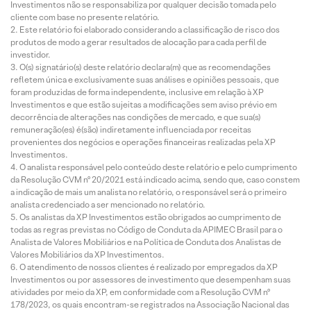
Investimentos não se responsabiliza por qualquer decisão tomada pelo
cliente com base no presente relatório.
Este relatório foi elaborado considerando a classificação de risco dos
produtos de modo a gerar resultados de alocação para cada perfil de
investidor.
O(s) signatário(s) deste relatório declara(m) que as recomendações
refletem única e exclusivamente suas análises e opiniões pessoais, que
foram produzidas de forma independente, inclusive em relação à XP
Investimentos e que estão sujeitas a modificações sem aviso prévio em
decorrência de alterações nas condições de mercado, e que sua(s)
remuneração(es) é(são) indiretamente influenciada por receitas
provenientes dos negócios e operações financeiras realizadas pela XP
Investimentos.
O analista responsável pelo conteúdo deste relatório e pelo cumprimento
da Resolução CVM nº 20/2021 está indicado acima, sendo que, caso constem
a indicação de mais um analista no relatório, o responsável será o primeiro
analista credenciado a ser mencionado no relatório.
Os analistas da XP Investimentos estão obrigados ao cumprimento de
todas as regras previstas no Código de Conduta da APIMEC Brasil para o
Analista de Valores Mobiliários e na Política de Conduta dos Analistas de
Valores Mobiliários da XP Investimentos.
O atendimento de nossos clientes é realizado por empregados da XP
Investimentos ou por assessores de investimento que desempenham suas
atividades por meio da XP, em conformidade com a Resolução CVM nº
178/2023, os quais encontram-se registrados na Associação Nacional das