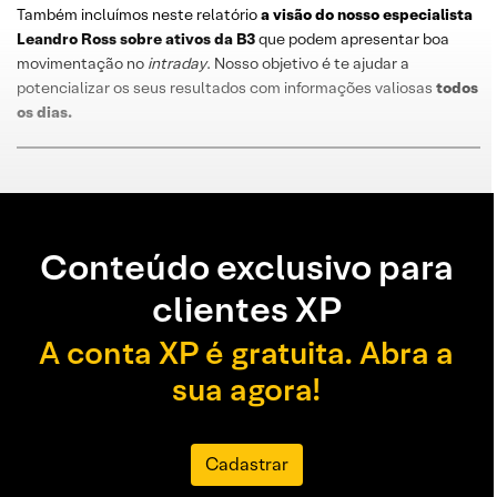
Também incluímos neste relatório
a visão do nosso especialista
Leandro
Ross
sobre
ativos da B3
que podem apresentar boa
movimentação no
intraday
. Nosso objetivo é te ajudar a
potencializar os seus resultados com informações valiosas
todos
os dias
.
Conteúdo exclusivo para
clientes XP
A conta XP é gratuita. Abra a
sua agora!
Cadastrar