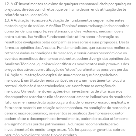
A XP Investimentos se exime de qualquer responsabilidade por quaisquer
prejuízos, diretos ou indiretos, que venham a decorrer da utilização deste
relatório ou seu conteúdo.
A Avaliação Técnica e a Avaliação de Fundamentos seguem diferentes
metodologias de análise. A Análise Técnica é executada seguindo conceitos
como tendência, suporte, resistência, candles, volumes, médias móveis
entre outros. Já a Análise Fundamentalista utiliza como informação os
resultados divulgados pelas companhias emissoras e suas projeções. Desta
forma, as opiniões dos Analistas Fundamentalistas, que buscam os melhores
retornos dadas as condições de mercado, o cenário macroeconômico e os
eventos específicos da empresa e do setor, podem divergir das opiniões dos
Analistas Técnicos, que visam identificar os movimentos mais prováveis dos
preços dos ativos, com utilização de “stops” para limitar as possíveis perdas.
Ação é uma fração do capital de uma empresa que é negociada no
mercado. É um título de renda variável, ou seja, um investimento no qual a
rentabilidade não é preestabelecida, varia conforme as cotações de
mercado. O investimento em ações é um investimento de alto risco e os
desempenhos anteriores não são necessariamente indicativos de resultados
futuros e nenhuma declaração ou garantia, de forma expressa ou implícita, é
feita neste material em relação a desempenhos. As condições de mercado, o
cenário macroeconômico, os eventos específicos da empresa e do setor
podem afetar o desempenho do investimento, podendo resultar até mesmo
em significativas perdas patrimoniais. A duração recomendada para o
investimento é de médio-longo prazo. Não há quaisquer garantias sobre o
patrimônio do cliente neste tipo de produto.