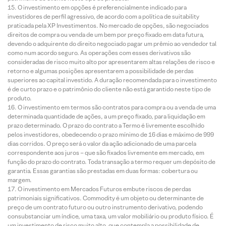
O investimento em opções é preferencialmente indicado para
investidores de perfil agressivo, de acordo com a política de suitability
praticada pela XP Investimentos. No mercado de opções, são negociados
direitos de compra ou venda de um bem por preço fixado em data futura,
devendo o adquirente do direito negociado pagar um prêmio ao vendedor tal
como num acordo seguro. As operações com esses derivativos são
consideradas de risco muito alto por apresentarem altas relações de risco e
retorno e algumas posições apresentarem a possibilidade de perdas
superiores ao capital investido. A duração recomendada para o investimento
é de curto prazo e o patrimônio do cliente não está garantido neste tipo de
produto.
O investimento em termos são contratos para compra ou a venda de uma
determinada quantidade de ações, a um preço fixado, para liquidação em
prazo determinado. O prazo do contrato a Termo é livremente escolhido
pelos investidores, obedecendo o prazo mínimo de 16 dias e máximo de 999
dias corridos. O preço será o valor da ação adicionado de uma parcela
correspondente aos juros – que são fixados livremente em mercado, em
função do prazo do contrato. Toda transação a termo requer um depósito de
garantia. Essas garantias são prestadas em duas formas: cobertura ou
margem.
O investimento em Mercados Futuros embute riscos de perdas
patrimoniais significativos. Commodity é um objeto ou determinante de
preço de um contrato futuro ou outro instrumento derivativo, podendo
consubstanciar um índice, uma taxa, um valor mobiliário ou produto físico. É
um investimento de risco muito alto, que contempla a possibilidade de