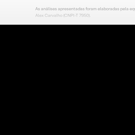
As análises apresentadas foram elaboradas pela eq
Alex Carvalho (CNPI-T 7950).