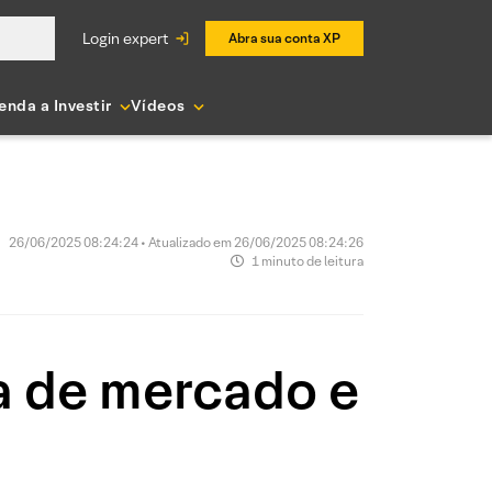
login expert
Abra sua conta XP
enda a Investir
Vídeos
26/06/2025 08:24:24 • Atualizado em 26/06/2025 08:24:26
1 minuto de leitura
a de mercado e