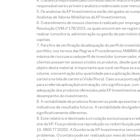
O analista responsável pelo conteúdo deste relatório e pe
responsável será o primeiro analista credenciado a ser menci
Os analistas da XP Investimentos estão obrigados ao cumpr
Analistas de Valores Mobiliários da XP Investimentos.
O atendimento de nossos clientes é realizado por empreg
Resolução CVM nº 178/2023, os quais encontram-se registrad
realizar consultoria, administração ou gestão de patrimônio 
capitais.
Para fins de verificação da adequação do perfil do invest
portfólio, nos termos das Regras e Procedimentos ANBIMA de
máxima de risco para cada perfil de investidor (conservado
clientes possam ter acesso a todos os produtos, desde que de
objeto deste material, é importante que você verifique se a
volume, concentração e/ou quantidade para a aplicação dese
carteira na tela de carteira (Visão Risco). Caso a sua pontu
para a referida aplicação/contratação, isto significa que, co
adequação dos produtos oferecidos pela XP Investimentos ao
desempenho do investimento.
A rentabilidade de produtos financeiros pode apresentar
indicativos de resultados futuros. A rentabilidade divulgada
significativamente diferentes.
Este relatório é destinado à circulação exclusiva para a 
site da XP. Fica proibida sua reprodução ou redistribuição p
0800 77 20202. A Ouvidoria da XP Investimentos tem a mi
problemas. O contato pode ser realizado por meio do telefon