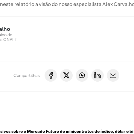
este relatório a visão do nosso especialista Alex Carvalho
alho
nico de
os CNPI-T
Compartilhar:
usivos sobre o
Mercado Futuro de minicontratos de índice, dólar e bi