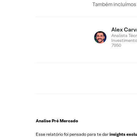
Também incluímos n
Alex Carv
Analista Téc
Investiment
7950
Analise Pré Mercado
Esse relatório foi pensado para te dar
insights excl