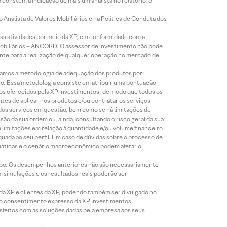
constem a indicação de mais um analista no relatório, o
Analista de Valores Mobiliários e na Política de Conduta dos
s atividades por meio da XP, em conformidade com a
Mobiliários – ANCORD. O assessor de investimento não pode
iente para a realização de qualquer operação no mercado de
lizamos a metodologia de adequação dos produtos por
to. Essa metodologia consiste em atribuir uma pontuação
tos oferecidos pela XP Investimentos, de modo que todos os
ntes de aplicar nos produtos e/ou contratar os serviços
 dos serviços em questão, bem como se há limitações de
o da sua ordem ou, ainda, consultando o risco geral da sua
m limitações em relação à quantidade e/ou volume financeiro
equada ao seu perfil. Em caso de dúvidas sobre o processo de
imáticas e o cenário macroeconômico podem afetar o
empo. Os desempenhos anteriores não são necessariamente
m simulações e os resultados reais poderão ser
 da XP e clientes da XP, podendo também ser divulgado no
évio consentimento expresso da XP Investimentos.
isfeitos com as soluções dadas pela empresa aos seus