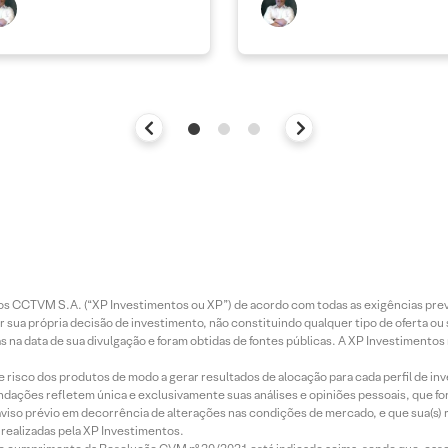
entos CCTVM S.A. (“XP Investimentos ou XP”) de acordo com todas as exigências p
r sua própria decisão de investimento, não constituindo qualquer tipo de oferta ou
s na data de sua divulgação e foram obtidas de fontes públicas. A XP Investimentos
e risco dos produtos de modo a gerar resultados de alocação para cada perfil de inv
mendações refletem única e exclusivamente suas análises e opiniões pessoais, que 
aviso prévio em decorrência de alterações nas condições de mercado, e que sua(s)
realizadas pela XP Investimentos.