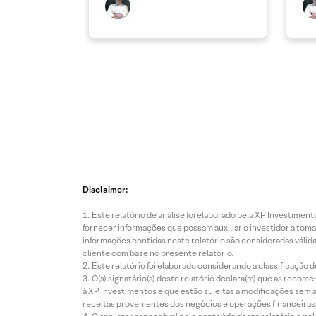
Disclaimer:
Este relatório de análise foi elaborado pela XP Investim
fornecer informações que possam auxiliar o investidor a toma
informações contidas neste relatório são consideradas válida
cliente com base no presente relatório.
Este relatório foi elaborado considerando a classificação d
O(s) signatário(s) deste relatório declara(m) que as reco
à XP Investimentos e que estão sujeitas a modificações sem 
receitas provenientes dos negócios e operações financeiras 