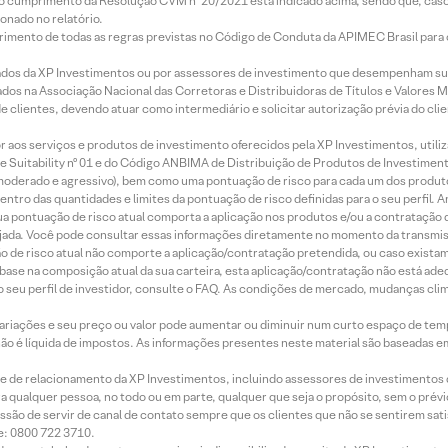
lo cumprimento da Resolução CVM nº 20/2021 está indicado acima, sendo que, caso 
onado no relatório.
imento de todas as regras previstas no Código de Conduta da APIMEC Brasil para o 
ados da XP Investimentos ou por assessores de investimento que desempenham sua
os na Associação Nacional das Corretoras e Distribuidoras de Títulos e Valores 
de clientes, devendo atuar como intermediário e solicitar autorização prévia do cl
idor aos serviços e produtos de investimento oferecidos pela XP Investimentos, uti
 Suitability nº 01 e do Código ANBIMA de Distribuição de Produtos de Investimen
r, moderado e agressivo), bem como uma pontuação de risco para cada um dos produ
ntro das quantidades e limites da pontuação de risco definidas para o seu perfil. A
 sua pontuação de risco atual comporta a aplicação nos produtos e/ou a contratação
jada. Você pode consultar essas informações diretamente no momento da transmissã
ação de risco atual não comporte a aplicação/contratação pretendida, ou caso exista
m base na composição atual da sua carteira, esta aplicação/contratação não está ad
 seu perfil de investidor, consulte o FAQ. As condições de mercado, mudanças cl
 variações e seu preço ou valor pode aumentar ou diminuir num curto espaço de t
 não é líquida de impostos. As informações presentes neste material são baseadas e
rede de relacionamento da XP Investimentos, incluindo assessores de investimentos
ara qualquer pessoa, no todo ou em parte, qualquer que seja o propósito, sem o pr
ssão de servir de canal de contato sempre que os clientes que não se sentirem sat
e: 0800 722 3710.