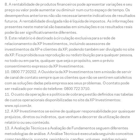
A rentabilidade de produtos financeiros pode apresentar variações e seu
preço ou valor pode aumentar ou diminuir num curto espaço de tempo. Os
desempenhos anteriores não são necessariamente indicativos de resultados
futuros. A rentabilidade divulgada não é líquida de impostos. As informações
presentes neste material são baseadas em simulações e os resultados reais
poderão ser significativamente diferentes.
Este relatório é destinado à circulação exclusiva para a rede de
relacionamento da XP Investimentos, incluindo assessores de
investimentos da XP e clientes da XP, podendo também ser divulgado no site
da XP. Fica proibida sua reprodução ou redistribuição para qualquer pessoa,
no todo ou em parte, qualquer que seja o propósito, sem o prévio
consentimento expresso da XP Investimentos.
0800 77 20202. A Ouvidoria da XP Investimentos tem a missão de servir
de canal de contato sempre que os clientes que não se sentirem satisfeitos
com as soluções dadas pela empresa aos seus problemas. O contato pode
ser realizado por meio do telefone: 0800 722 3710.
O custo da operação e a política de cobrança estão definidos nas tabelas
de custos operacionais disponibilizadas no site da XP Investimentos:
www.xpi.com.br.
A XP Investimentos se exime de qualquer responsabilidade por quaisquer
prejuízos, diretos ou indiretos, que venham a decorrer da utilização deste
relatório ou seu conteúdo.
A Avaliação Técnica e a Avaliação de Fundamentos seguem diferentes
metodologias de análise. A Análise Técnica é executada seguindo conceitos
como tendência, suporte, resistência, candles, volumes, médias móveis