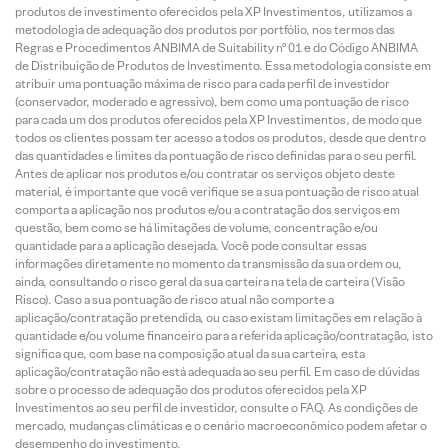
produtos de investimento oferecidos pela XP Investimentos, utilizamos a
metodologia de adequação dos produtos por portfólio, nos termos das
Regras e Procedimentos ANBIMA de Suitability nº 01 e do Código ANBIMA
de Distribuição de Produtos de Investimento. Essa metodologia consiste em
atribuir uma pontuação máxima de risco para cada perfil de investidor
(conservador, moderado e agressivo), bem como uma pontuação de risco
para cada um dos produtos oferecidos pela XP Investimentos, de modo que
todos os clientes possam ter acesso a todos os produtos, desde que dentro
das quantidades e limites da pontuação de risco definidas para o seu perfil.
Antes de aplicar nos produtos e/ou contratar os serviços objeto deste
material, é importante que você verifique se a sua pontuação de risco atual
comporta a aplicação nos produtos e/ou a contratação dos serviços em
questão, bem como se há limitações de volume, concentração e/ou
quantidade para a aplicação desejada. Você pode consultar essas
informações diretamente no momento da transmissão da sua ordem ou,
ainda, consultando o risco geral da sua carteira na tela de carteira (Visão
Risco). Caso a sua pontuação de risco atual não comporte a
aplicação/contratação pretendida, ou caso existam limitações em relação à
quantidade e/ou volume financeiro para a referida aplicação/contratação, isto
significa que, com base na composição atual da sua carteira, esta
aplicação/contratação não está adequada ao seu perfil. Em caso de dúvidas
sobre o processo de adequação dos produtos oferecidos pela XP
Investimentos ao seu perfil de investidor, consulte o FAQ. As condições de
mercado, mudanças climáticas e o cenário macroeconômico podem afetar o
desempenho do investimento.