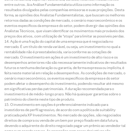
entre outros. Já a Análise Fundamentalista utiliza como informação os
resultados divulgados pelas companhias emissoras e suas projeções. Desta
forma, as opiniões dos Analistas Fundamentalistas, que buscam os melhores
retornos dadas as condições de mercado, o cenário macroeconômico e os
eventos específicos da empresa e do setor, podem divergir das opiniões dos
Analistas Técnicos, que visam identificar os movimentos mais prováveis dos
preços dos ativos, com utilização de “stops” para limitar as possíveis perdas.
Ação é uma fração do capital de uma empresa que é negociada no
mercado. É um título de renda variável, ou seja, um investimento no qual a
rentabilidade não é preestabelecida, varia conforme as cotações de
mercado. O investimento em ações é um investimento de alto risco e os
desempenhos anteriores não são necessariamente indicativos de resultados
futuros e nenhuma declaração ou garantia, de forma expressa ou implícita, é
feita neste material em relação a desempenhos. As condições de mercado, o
cenário macroeconômico, os eventos específicos da empresa e do setor
podem afetar o desempenho do investimento, podendo resultar até mesmo
em significativas perdas patrimoniais. A duração recomendada para o
investimento é de médio-longo prazo. Não há quaisquer garantias sobre o
patrimônio do cliente neste tipo de produto.
O investimento em opções é preferencialmente indicado para
investidores de perfil agressivo, de acordo com a política de suitability
praticada pela XP Investimentos. No mercado de opções, são negociados
direitos de compra ou venda de um bem por preço fixado em data futura,
devendo o adquirente do direito negociado pagar um prêmio ao vendedor tal
como num acordo seguro. As operações com esses derivativos são