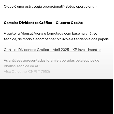
O que é uma estratégia operacional? (Setup operacional)
Carteira Dividendos Gráfica – Gilberto Coelho
A carteira Mensal Arena é formulada com base na análise
técnica, de modo a acompanhar o fluxo e a tendência dos papéis
Carteira Dividendos Gráfica – Abril 2025 – XP Investimentos
As análises apresentadas foram elaboradas pela equipe de
Análise Técnica da XP
Alex Carvalho (CNPI-T 7950).