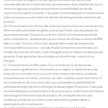
consideradas de risco muito alto por apresentarem altas relações de risco e
retorno e algumas posições apresentarem a possibilidade de perdas
superiores ao capital investido. A duração recomendada para o investimento
é de curto prazo e o patrimônio do cliente não está garantido neste tipo de
produto.
O investimento em termos são contratos para compra ou a venda de uma
determinada quantidade de ações, a um preço fixado, para liquidação em
prazo determinado. O prazo do contrato a Termo é livremente escolhido
pelos investidores, obedecendo o prazo mínimo de 16 dias e máximo de 999
dias corridos. O preço será o valor da ação adicionado de uma parcela
correspondente aos juros – que são fixados livremente em mercado, em
função do prazo do contrato. Toda transação a termo requer um depósito de
garantia. Essas garantias são prestadas em duas formas: cobertura ou
margem.
O investimento em Mercados Futuros embute riscos de perdas
patrimoniais significativos. Commodity é um objeto ou determinante de
preço de um contrato futuro ou outro instrumento derivativo, podendo
consubstanciar um índice, uma taxa, um valor mobiliário ou produto físico. É
um investimento de risco muito alto, que contempla a possibilidade de
oscilação de preço devido à utilização de alavancagem financeira. A duração
recomendada para o investimento é de curto prazo e o patrimônio do cliente
não está garantido neste tipo de produto. As condições de mercado,
mudanças climáticas e o cenário macroeconômico podem afetar o
desempenho do investimento.