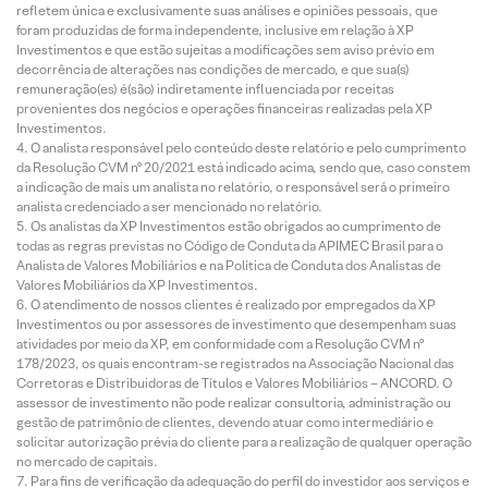
refletem única e exclusivamente suas análises e opiniões pessoais, que
foram produzidas de forma independente, inclusive em relação à XP
Investimentos e que estão sujeitas a modificações sem aviso prévio em
decorrência de alterações nas condições de mercado, e que sua(s)
remuneração(es) é(são) indiretamente influenciada por receitas
provenientes dos negócios e operações financeiras realizadas pela XP
Investimentos.
O analista responsável pelo conteúdo deste relatório e pelo cumprimento
da Resolução CVM nº 20/2021 está indicado acima, sendo que, caso constem
a indicação de mais um analista no relatório, o responsável será o primeiro
analista credenciado a ser mencionado no relatório.
Os analistas da XP Investimentos estão obrigados ao cumprimento de
todas as regras previstas no Código de Conduta da APIMEC Brasil para o
Analista de Valores Mobiliários e na Política de Conduta dos Analistas de
Valores Mobiliários da XP Investimentos.
O atendimento de nossos clientes é realizado por empregados da XP
Investimentos ou por assessores de investimento que desempenham suas
atividades por meio da XP, em conformidade com a Resolução CVM nº
178/2023, os quais encontram-se registrados na Associação Nacional das
Corretoras e Distribuidoras de Títulos e Valores Mobiliários – ANCORD. O
assessor de investimento não pode realizar consultoria, administração ou
gestão de patrimônio de clientes, devendo atuar como intermediário e
solicitar autorização prévia do cliente para a realização de qualquer operação
no mercado de capitais.
Para fins de verificação da adequação do perfil do investidor aos serviços e