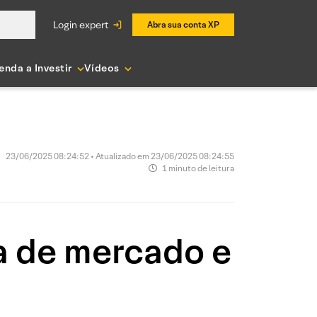
login expert
Abra sua conta XP
enda a Investir
Vídeos
23/06/2025 08:24:52 • Atualizado em 23/06/2025 08:24:55
1 minuto de leitura
a de mercado e