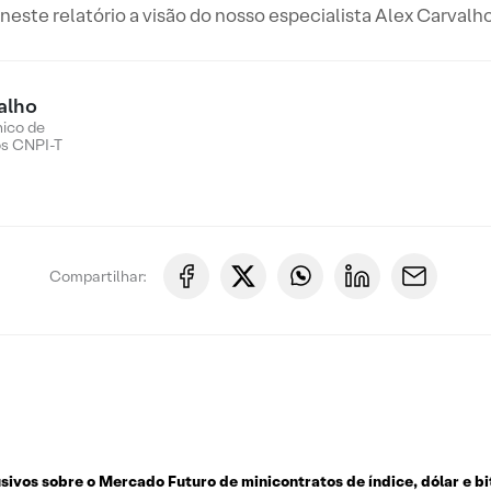
este relatório a visão do nosso especialista Alex Carvalho
alho
nico de
os CNPI-T
Compartilhar:
usivos sobre o
Mercado Futuro de minicontratos de índice, dólar e bi