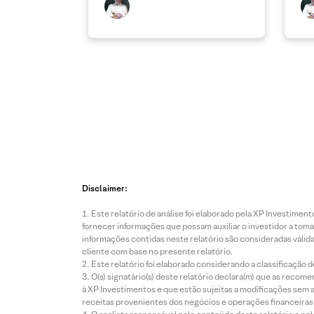
Disclaimer:
Este relatório de análise foi elaborado pela XP Investim
fornecer informações que possam auxiliar o investidor a toma
informações contidas neste relatório são consideradas válida
cliente com base no presente relatório.
Este relatório foi elaborado considerando a classificação d
O(s) signatário(s) deste relatório declara(m) que as reco
à XP Investimentos e que estão sujeitas a modificações sem 
receitas provenientes dos negócios e operações financeiras 