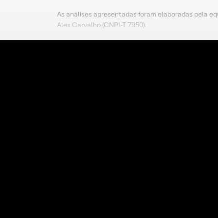
As análises apresentadas foram elaboradas pela eq
Alex Carvalho (CNPI-T 7950).