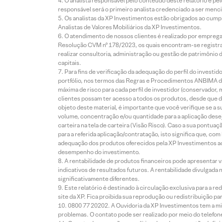
O analista responsável pelo conteúdo deste relatório e pe
responsável será o primeiro analista credenciado a ser menci
Os analistas da XP Investimentos estão obrigados ao cumpr
Analistas de Valores Mobiliários da XP Investimentos.
O atendimento de nossos clientes é realizado por empreg
Resolução CVM nº 178/2023, os quais encontram-se registrad
realizar consultoria, administração ou gestão de patrimônio 
capitais.
Para fins de verificação da adequação do perfil do invest
portfólio, nos termos das Regras e Procedimentos ANBIMA de
máxima de risco para cada perfil de investidor (conservado
clientes possam ter acesso a todos os produtos, desde que de
objeto deste material, é importante que você verifique se a
volume, concentração e/ou quantidade para a aplicação dese
carteira na tela de carteira (Visão Risco). Caso a sua pontu
para a referida aplicação/contratação, isto significa que, co
adequação dos produtos oferecidos pela XP Investimentos ao
desempenho do investimento.
A rentabilidade de produtos financeiros pode apresentar
indicativos de resultados futuros. A rentabilidade divulgada
significativamente diferentes.
Este relatório é destinado à circulação exclusiva para a 
site da XP. Fica proibida sua reprodução ou redistribuição p
0800 77 20202. A Ouvidoria da XP Investimentos tem a mi
problemas. O contato pode ser realizado por meio do telefon