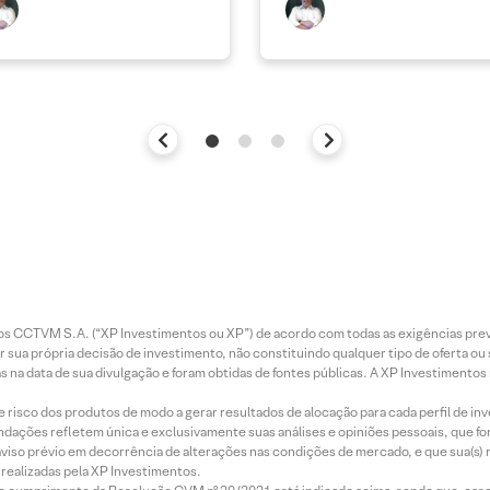
entos CCTVM S.A. (“XP Investimentos ou XP”) de acordo com todas as exigências p
r sua própria decisão de investimento, não constituindo qualquer tipo de oferta ou
s na data de sua divulgação e foram obtidas de fontes públicas. A XP Investimentos
e risco dos produtos de modo a gerar resultados de alocação para cada perfil de inv
mendações refletem única e exclusivamente suas análises e opiniões pessoais, que 
aviso prévio em decorrência de alterações nas condições de mercado, e que sua(s)
realizadas pela XP Investimentos.