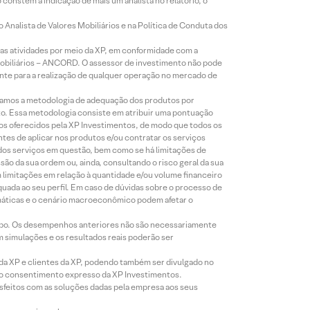
constem a indicação de mais um analista no relatório, o
Analista de Valores Mobiliários e na Política de Conduta dos
s atividades por meio da XP, em conformidade com a
Mobiliários – ANCORD. O assessor de investimento não pode
iente para a realização de qualquer operação no mercado de
lizamos a metodologia de adequação dos produtos por
to. Essa metodologia consiste em atribuir uma pontuação
tos oferecidos pela XP Investimentos, de modo que todos os
ntes de aplicar nos produtos e/ou contratar os serviços
 dos serviços em questão, bem como se há limitações de
o da sua ordem ou, ainda, consultando o risco geral da sua
m limitações em relação à quantidade e/ou volume financeiro
equada ao seu perfil. Em caso de dúvidas sobre o processo de
imáticas e o cenário macroeconômico podem afetar o
empo. Os desempenhos anteriores não são necessariamente
m simulações e os resultados reais poderão ser
 da XP e clientes da XP, podendo também ser divulgado no
évio consentimento expresso da XP Investimentos.
isfeitos com as soluções dadas pela empresa aos seus