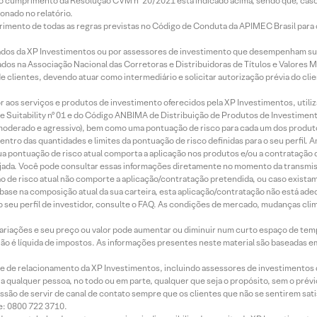
lo cumprimento da Resolução CVM nº 20/2021 está indicado acima, sendo que, caso 
onado no relatório.
imento de todas as regras previstas no Código de Conduta da APIMEC Brasil para o 
ados da XP Investimentos ou por assessores de investimento que desempenham sua
os na Associação Nacional das Corretoras e Distribuidoras de Títulos e Valores 
de clientes, devendo atuar como intermediário e solicitar autorização prévia do cl
idor aos serviços e produtos de investimento oferecidos pela XP Investimentos, uti
 Suitability nº 01 e do Código ANBIMA de Distribuição de Produtos de Investimen
r, moderado e agressivo), bem como uma pontuação de risco para cada um dos produ
ntro das quantidades e limites da pontuação de risco definidas para o seu perfil. A
 sua pontuação de risco atual comporta a aplicação nos produtos e/ou a contratação
jada. Você pode consultar essas informações diretamente no momento da transmissã
ação de risco atual não comporte a aplicação/contratação pretendida, ou caso exista
m base na composição atual da sua carteira, esta aplicação/contratação não está ad
 seu perfil de investidor, consulte o FAQ. As condições de mercado, mudanças cl
 variações e seu preço ou valor pode aumentar ou diminuir num curto espaço de t
 não é líquida de impostos. As informações presentes neste material são baseadas e
rede de relacionamento da XP Investimentos, incluindo assessores de investimentos
ara qualquer pessoa, no todo ou em parte, qualquer que seja o propósito, sem o pr
ssão de servir de canal de contato sempre que os clientes que não se sentirem sat
e: 0800 722 3710.