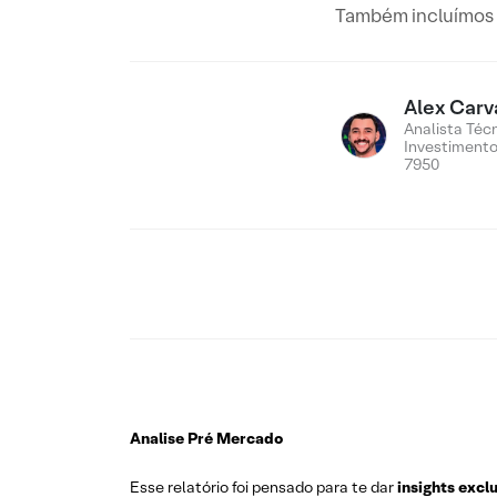
Também incluímos n
Alex Carv
Analista Téc
Investiment
7950
Analise Pré Mercado
Esse relatório foi pensado para te dar
insights excl