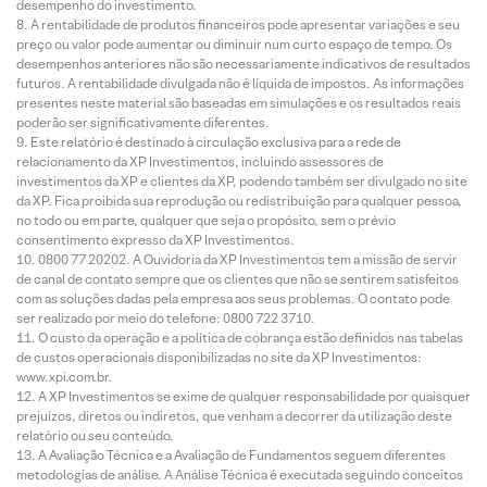
desempenho do investimento.
A rentabilidade de produtos financeiros pode apresentar variações e seu
preço ou valor pode aumentar ou diminuir num curto espaço de tempo. Os
desempenhos anteriores não são necessariamente indicativos de resultados
futuros. A rentabilidade divulgada não é líquida de impostos. As informações
presentes neste material são baseadas em simulações e os resultados reais
poderão ser significativamente diferentes.
Este relatório é destinado à circulação exclusiva para a rede de
relacionamento da XP Investimentos, incluindo assessores de
investimentos da XP e clientes da XP, podendo também ser divulgado no site
da XP. Fica proibida sua reprodução ou redistribuição para qualquer pessoa,
no todo ou em parte, qualquer que seja o propósito, sem o prévio
consentimento expresso da XP Investimentos.
0800 77 20202. A Ouvidoria da XP Investimentos tem a missão de servir
de canal de contato sempre que os clientes que não se sentirem satisfeitos
com as soluções dadas pela empresa aos seus problemas. O contato pode
ser realizado por meio do telefone: 0800 722 3710.
O custo da operação e a política de cobrança estão definidos nas tabelas
de custos operacionais disponibilizadas no site da XP Investimentos:
www.xpi.com.br.
A XP Investimentos se exime de qualquer responsabilidade por quaisquer
prejuízos, diretos ou indiretos, que venham a decorrer da utilização deste
relatório ou seu conteúdo.
A Avaliação Técnica e a Avaliação de Fundamentos seguem diferentes
metodologias de análise. A Análise Técnica é executada seguindo conceitos