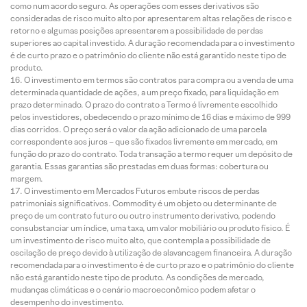
como num acordo seguro. As operações com esses derivativos são
consideradas de risco muito alto por apresentarem altas relações de risco e
retorno e algumas posições apresentarem a possibilidade de perdas
superiores ao capital investido. A duração recomendada para o investimento
é de curto prazo e o patrimônio do cliente não está garantido neste tipo de
produto.
O investimento em termos são contratos para compra ou a venda de uma
determinada quantidade de ações, a um preço fixado, para liquidação em
prazo determinado. O prazo do contrato a Termo é livremente escolhido
pelos investidores, obedecendo o prazo mínimo de 16 dias e máximo de 999
dias corridos. O preço será o valor da ação adicionado de uma parcela
correspondente aos juros – que são fixados livremente em mercado, em
função do prazo do contrato. Toda transação a termo requer um depósito de
garantia. Essas garantias são prestadas em duas formas: cobertura ou
margem.
O investimento em Mercados Futuros embute riscos de perdas
patrimoniais significativos. Commodity é um objeto ou determinante de
preço de um contrato futuro ou outro instrumento derivativo, podendo
consubstanciar um índice, uma taxa, um valor mobiliário ou produto físico. É
um investimento de risco muito alto, que contempla a possibilidade de
oscilação de preço devido à utilização de alavancagem financeira. A duração
recomendada para o investimento é de curto prazo e o patrimônio do cliente
não está garantido neste tipo de produto. As condições de mercado,
mudanças climáticas e o cenário macroeconômico podem afetar o
desempenho do investimento.