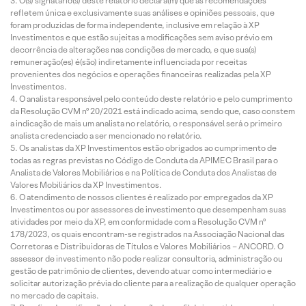
O(s) signatário(s) deste relatório declara(m) que as recomendações
refletem única e exclusivamente suas análises e opiniões pessoais, que
foram produzidas de forma independente, inclusive em relação à XP
Investimentos e que estão sujeitas a modificações sem aviso prévio em
decorrência de alterações nas condições de mercado, e que sua(s)
remuneração(es) é(são) indiretamente influenciada por receitas
provenientes dos negócios e operações financeiras realizadas pela XP
Investimentos.
O analista responsável pelo conteúdo deste relatório e pelo cumprimento
da Resolução CVM nº 20/2021 está indicado acima, sendo que, caso constem
a indicação de mais um analista no relatório, o responsável será o primeiro
analista credenciado a ser mencionado no relatório.
Os analistas da XP Investimentos estão obrigados ao cumprimento de
todas as regras previstas no Código de Conduta da APIMEC Brasil para o
Analista de Valores Mobiliários e na Política de Conduta dos Analistas de
Valores Mobiliários da XP Investimentos.
O atendimento de nossos clientes é realizado por empregados da XP
Investimentos ou por assessores de investimento que desempenham suas
atividades por meio da XP, em conformidade com a Resolução CVM nº
178/2023, os quais encontram-se registrados na Associação Nacional das
Corretoras e Distribuidoras de Títulos e Valores Mobiliários – ANCORD. O
assessor de investimento não pode realizar consultoria, administração ou
gestão de patrimônio de clientes, devendo atuar como intermediário e
solicitar autorização prévia do cliente para a realização de qualquer operação
no mercado de capitais.