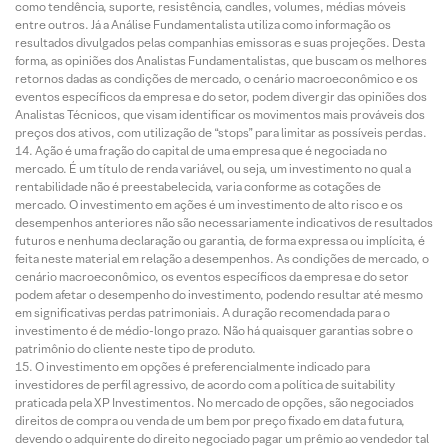
como tendência, suporte, resistência, candles, volumes, médias móveis
entre outros. Já a Análise Fundamentalista utiliza como informação os
resultados divulgados pelas companhias emissoras e suas projeções. Desta
forma, as opiniões dos Analistas Fundamentalistas, que buscam os melhores
retornos dadas as condições de mercado, o cenário macroeconômico e os
eventos específicos da empresa e do setor, podem divergir das opiniões dos
Analistas Técnicos, que visam identificar os movimentos mais prováveis dos
preços dos ativos, com utilização de “stops” para limitar as possíveis perdas.
Ação é uma fração do capital de uma empresa que é negociada no
mercado. É um título de renda variável, ou seja, um investimento no qual a
rentabilidade não é preestabelecida, varia conforme as cotações de
mercado. O investimento em ações é um investimento de alto risco e os
desempenhos anteriores não são necessariamente indicativos de resultados
futuros e nenhuma declaração ou garantia, de forma expressa ou implícita, é
feita neste material em relação a desempenhos. As condições de mercado, o
cenário macroeconômico, os eventos específicos da empresa e do setor
podem afetar o desempenho do investimento, podendo resultar até mesmo
em significativas perdas patrimoniais. A duração recomendada para o
investimento é de médio-longo prazo. Não há quaisquer garantias sobre o
patrimônio do cliente neste tipo de produto.
O investimento em opções é preferencialmente indicado para
investidores de perfil agressivo, de acordo com a política de suitability
praticada pela XP Investimentos. No mercado de opções, são negociados
direitos de compra ou venda de um bem por preço fixado em data futura,
devendo o adquirente do direito negociado pagar um prêmio ao vendedor tal