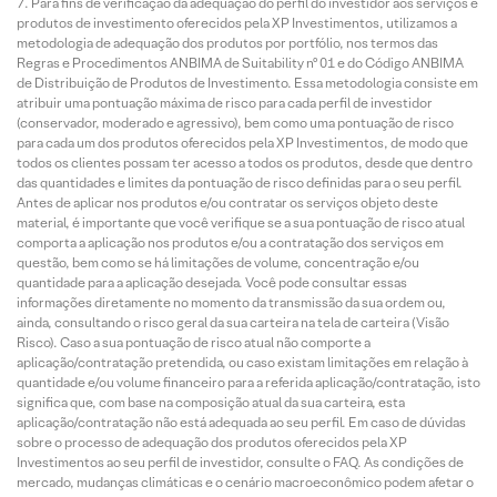
Para fins de verificação da adequação do perfil do investidor aos serviços e
produtos de investimento oferecidos pela XP Investimentos, utilizamos a
metodologia de adequação dos produtos por portfólio, nos termos das
Regras e Procedimentos ANBIMA de Suitability nº 01 e do Código ANBIMA
de Distribuição de Produtos de Investimento. Essa metodologia consiste em
atribuir uma pontuação máxima de risco para cada perfil de investidor
(conservador, moderado e agressivo), bem como uma pontuação de risco
para cada um dos produtos oferecidos pela XP Investimentos, de modo que
todos os clientes possam ter acesso a todos os produtos, desde que dentro
das quantidades e limites da pontuação de risco definidas para o seu perfil.
Antes de aplicar nos produtos e/ou contratar os serviços objeto deste
material, é importante que você verifique se a sua pontuação de risco atual
comporta a aplicação nos produtos e/ou a contratação dos serviços em
questão, bem como se há limitações de volume, concentração e/ou
quantidade para a aplicação desejada. Você pode consultar essas
informações diretamente no momento da transmissão da sua ordem ou,
ainda, consultando o risco geral da sua carteira na tela de carteira (Visão
Risco). Caso a sua pontuação de risco atual não comporte a
aplicação/contratação pretendida, ou caso existam limitações em relação à
quantidade e/ou volume financeiro para a referida aplicação/contratação, isto
significa que, com base na composição atual da sua carteira, esta
aplicação/contratação não está adequada ao seu perfil. Em caso de dúvidas
sobre o processo de adequação dos produtos oferecidos pela XP
Investimentos ao seu perfil de investidor, consulte o FAQ. As condições de
mercado, mudanças climáticas e o cenário macroeconômico podem afetar o