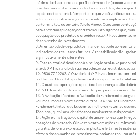
máxima de risco para cada perfil de investidor (conservado
clientes possam ter acesso a todos os produtos, desde que de
objeto deste material, é importante que você verifique se a
volume, concentração e/ou quantidade para a aplicação dese
carteira na tela de carteira (Visão Risco). Caso a sua pontu
para a referida aplicação/contratação, isto significa que, co
adequação dos produtos oferecidos pela XP Investimentos ao
desempenho do investimento.
A rentabilidade de produtos financeiros pode apresentar
indicativos de resultados futuros. A rentabilidade divulgada
significativamente diferentes.
Este relatório é destinado à circulação exclusiva para a 
site da XP. Fica proibida sua reprodução ou redistribuição p
0800 77 20202. A Ouvidoria da XP Investimentos tem a mi
problemas. O contato pode ser realizado por meio do telefon
O custo da operação e a política de cobrança estão defini
A XP Investimentos se exime de qualquer responsabilidade
A Avaliação Técnica e a Avaliação de Fundamentos seguem
volumes, médias móveis entre outros. Já a Análise Fundament
Fundamentalistas, que buscam os melhores retornos dadas as
Técnicos, que visam identificar os movimentos mais prováveis 
Ação é uma fração do capital de uma empresa que é negoci
cotações de mercado. O investimento em ações é um investi
garantia, de forma expressa ou implícita, é feita neste ma
afetar o desempenho do investimento, podendo resultar até 