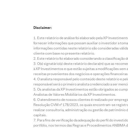
Disclaimer:
Este relatório de análise foi elaborado pela XP Investim
fornecer informações que possam auxiliar o investidor a toma
informações contidas neste relatório são consideradas válida
cliente com base no presente relatório.
Este relatório foi elaborado considerando a classificação d
O(s) signatário(s) deste relatório declara(m) que as reco
à XP Investimentos e que estão sujeitas a modificações sem 
receitas provenientes dos negócios e operações financeiras 
O analista responsável pelo conteúdo deste relatório e pe
responsável será o primeiro analista credenciado a ser menci
Os analistas da XP Investimentos estão obrigados ao cumpr
Analistas de Valores Mobiliários da XP Investimentos.
O atendimento de nossos clientes é realizado por empreg
Resolução CVM nº 178/2023, os quais encontram-se registrad
realizar consultoria, administração ou gestão de patrimônio 
capitais.
Para fins de verificação da adequação do perfil do invest
portfólio, nos termos das Regras e Procedimentos ANBIMA de