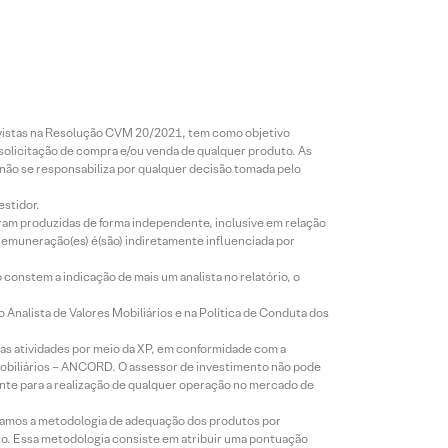
revistas na Resolução CVM 20/2021, tem como objetivo
 solicitação de compra e/ou venda de qualquer produto. As
 não se responsabiliza por qualquer decisão tomada pelo
estidor.
foram produzidas de forma independente, inclusive em relação
 remuneração(es) é(são) indiretamente influenciada por
constem a indicação de mais um analista no relatório, o
Analista de Valores Mobiliários e na Política de Conduta dos
s atividades por meio da XP, em conformidade com a
Mobiliários – ANCORD. O assessor de investimento não pode
iente para a realização de qualquer operação no mercado de
lizamos a metodologia de adequação dos produtos por
to. Essa metodologia consiste em atribuir uma pontuação