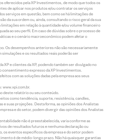
tos oferecidos pela XP Investimentos, de modo que todos os
ntes de aplicar nos produtos e/ou contratar os serviços
 dos serviços em questão, bem como se há limitações de
o da sua ordem ou, ainda, consultando o risco geral da sua
m limitações em relação à quantidade e/ou volume financeiro
equada ao seu perfil. Em caso de dúvidas sobre o processo de
imáticas e o cenário macroeconômico podem afetar o
empo. Os desempenhos anteriores não são necessariamente
m simulações e os resultados reais poderão ser
 da XP e clientes da XP, podendo também ser divulgado no
évio consentimento expresso da XP Investimentos.
isfeitos com as soluções dadas pela empresa aos seus
s: www.xpi.com.br.
ão deste relatório ou seu conteúdo.
eitos como tendência, suporte, resistência, candles,
s e suas projeções. Desta forma, as opiniões dos Analistas
presa e do setor, podem divergir das opiniões dos Analistas
entabilidade não é preestabelecida, varia conforme as
ivos de resultados futuros e nenhuma declaração ou
co, os eventos específicos da empresa e do setor podem
timento é de médio-longo prazo. Não há quaisquer garantias