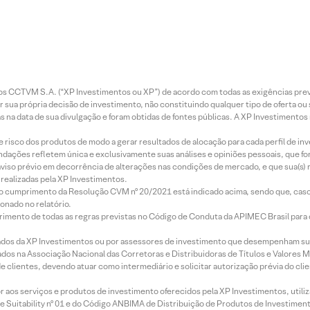
entos CCTVM S.A. (“XP Investimentos ou XP”) de acordo com todas as exigências p
r sua própria decisão de investimento, não constituindo qualquer tipo de oferta ou
s na data de sua divulgação e foram obtidas de fontes públicas. A XP Investimentos
e risco dos produtos de modo a gerar resultados de alocação para cada perfil de inv
mendações refletem única e exclusivamente suas análises e opiniões pessoais, que 
aviso prévio em decorrência de alterações nas condições de mercado, e que sua(s)
realizadas pela XP Investimentos.
lo cumprimento da Resolução CVM nº 20/2021 está indicado acima, sendo que, caso 
onado no relatório.
imento de todas as regras previstas no Código de Conduta da APIMEC Brasil para o 
ados da XP Investimentos ou por assessores de investimento que desempenham sua
os na Associação Nacional das Corretoras e Distribuidoras de Títulos e Valores 
de clientes, devendo atuar como intermediário e solicitar autorização prévia do cl
idor aos serviços e produtos de investimento oferecidos pela XP Investimentos, uti
 Suitability nº 01 e do Código ANBIMA de Distribuição de Produtos de Investimen