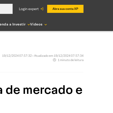
login expert
Abra sua conta XP
enda a Investir
Vídeos
19/12/2024 07:57:32 • Atualizado em 19/12/2024 07:57:34
1 minuto de leitura
a de mercado e