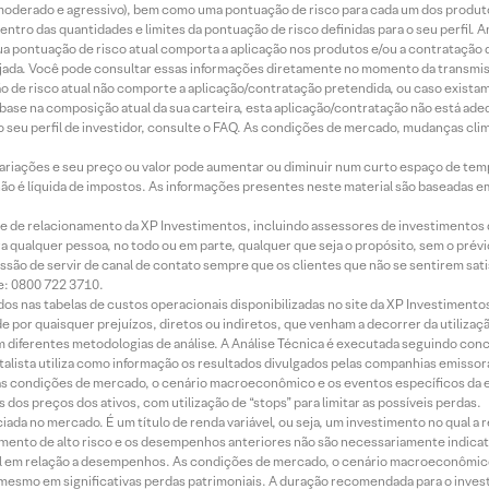
r, moderado e agressivo), bem como uma pontuação de risco para cada um dos produ
ntro das quantidades e limites da pontuação de risco definidas para o seu perfil. A
 sua pontuação de risco atual comporta a aplicação nos produtos e/ou a contratação
jada. Você pode consultar essas informações diretamente no momento da transmissã
ação de risco atual não comporte a aplicação/contratação pretendida, ou caso exista
m base na composição atual da sua carteira, esta aplicação/contratação não está ad
 seu perfil de investidor, consulte o FAQ. As condições de mercado, mudanças cl
 variações e seu preço ou valor pode aumentar ou diminuir num curto espaço de t
 não é líquida de impostos. As informações presentes neste material são baseadas e
rede de relacionamento da XP Investimentos, incluindo assessores de investimentos
ara qualquer pessoa, no todo ou em parte, qualquer que seja o propósito, sem o pr
ssão de servir de canal de contato sempre que os clientes que não se sentirem sat
e: 0800 722 3710.
dos nas tabelas de custos operacionais disponibilizadas no site da XP Investimento
 por quaisquer prejuízos, diretos ou indiretos, que venham a decorrer da utilizaç
 diferentes metodologias de análise. A Análise Técnica é executada seguindo conc
alista utiliza como informação os resultados divulgados pelas companhias emissora
 condições de mercado, o cenário macroeconômico e os eventos específicos da em
dos preços dos ativos, com utilização de “stops” para limitar as possíveis perdas.
ada no mercado. É um título de renda variável, ou seja, um investimento no qual a r
mento de alto risco e os desempenhos anteriores não são necessariamente indicat
terial em relação a desempenhos. As condições de mercado, o cenário macroeconômi
mesmo em significativas perdas patrimoniais. A duração recomendada para o inves