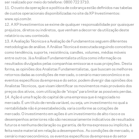
ser realizado por meio do telefone: 0800 722 3710.
O custo da operação e a política de cobrança estão definidos nas tabelas
de custos operacionais disponibilizadas no site da XP Investimentos:
www.xpi.com.br.
A XP Investimentos se exime de qualquer responsabilidade por quaisquer
prejuízos, diretos ou indiretos, que venham a decorrer da utilização deste
relatório ou seu conteúdo.
A Avaliação Técnica e a Avaliação de Fundamentos seguem diferentes
metodologias de análise. A Análise Técnica é executada seguindo conceitos
como tendência, suporte, resistência, candles, volumes, médias móveis
entre outros. Já a Análise Fundamentalista utiliza como informação os
resultados divulgados pelas companhias emissoras e suas projeções. Desta
forma, as opiniões dos Analistas Fundamentalistas, que buscam os melhores
retornos dadas as condições de mercado, o cenário macroeconômico e os
eventos específicos da empresa e do setor, podem divergir das opiniões dos
Analistas Técnicos, que visam identificar os movimentos mais prováveis dos
preços dos ativos, com utilização de “stops” para limitar as possíveis perdas.
Ação é uma fração do capital de uma empresa que é negociada no
mercado. É um título de renda variável, ou seja, um investimento no qual a
rentabilidade não é preestabelecida, varia conforme as cotações de
mercado. O investimento em ações é um investimento de alto risco e os
desempenhos anteriores não são necessariamente indicativos de resultados
futuros e nenhuma declaração ou garantia, de forma expressa ou implícita, é
feita neste material em relação a desempenhos. As condições de mercado, o
cenário macroeconômico, os eventos específicos da empresa e do setor