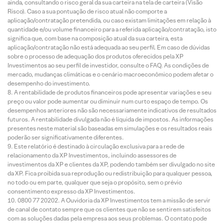
ainda, consultando o risco geral da sua carteira na tela de carteira (Visão
Risco). Caso a sua pontuação de risco atual não comporte a
aplicação/contratação pretendida, ou caso existam limitações em relação à
quantidade e/ou volume financeiro para a referida aplicação/contratação, isto
significa que, com base na composição atual da sua carteira, esta
aplicação/contratação não está adequada ao seu perfil. Em caso de dúvidas
sobre o processo de adequação dos produtos oferecidos pela XP
Investimentos ao seu perfil de investidor, consulte o FAQ. As condições de
mercado, mudanças climáticas e o cenário macroeconômico podem afetar o
desempenho do investimento.
A rentabilidade de produtos financeiros pode apresentar variações e seu
preço ou valor pode aumentar ou diminuir num curto espaço de tempo. Os
desempenhos anteriores não são necessariamente indicativos de resultados
futuros. A rentabilidade divulgada não é líquida de impostos. As informações
presentes neste material são baseadas em simulações e os resultados reais
poderão ser significativamente diferentes.
Este relatório é destinado à circulação exclusiva para a rede de
relacionamento da XP Investimentos, incluindo assessores de
investimentos da XP e clientes da XP, podendo também ser divulgado no site
da XP. Fica proibida sua reprodução ou redistribuição para qualquer pessoa,
no todo ou em parte, qualquer que seja o propósito, sem o prévio
consentimento expresso da XP Investimentos.
0800 77 20202. A Ouvidoria da XP Investimentos tem a missão de servir
de canal de contato sempre que os clientes que não se sentirem satisfeitos
com as soluções dadas pela empresa aos seus problemas. O contato pode