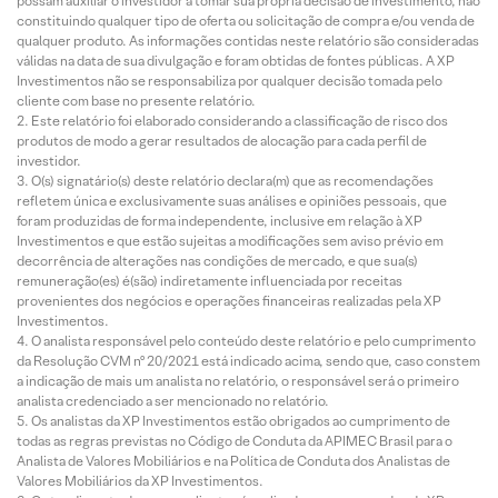
possam auxiliar o investidor a tomar sua própria decisão de investimento, não
constituindo qualquer tipo de oferta ou solicitação de compra e/ou venda de
qualquer produto. As informações contidas neste relatório são consideradas
válidas na data de sua divulgação e foram obtidas de fontes públicas. A XP
Investimentos não se responsabiliza por qualquer decisão tomada pelo
cliente com base no presente relatório.
Este relatório foi elaborado considerando a classificação de risco dos
produtos de modo a gerar resultados de alocação para cada perfil de
investidor.
O(s) signatário(s) deste relatório declara(m) que as recomendações
refletem única e exclusivamente suas análises e opiniões pessoais, que
foram produzidas de forma independente, inclusive em relação à XP
Investimentos e que estão sujeitas a modificações sem aviso prévio em
decorrência de alterações nas condições de mercado, e que sua(s)
remuneração(es) é(são) indiretamente influenciada por receitas
provenientes dos negócios e operações financeiras realizadas pela XP
Investimentos.
O analista responsável pelo conteúdo deste relatório e pelo cumprimento
da Resolução CVM nº 20/2021 está indicado acima, sendo que, caso constem
a indicação de mais um analista no relatório, o responsável será o primeiro
analista credenciado a ser mencionado no relatório.
Os analistas da XP Investimentos estão obrigados ao cumprimento de
todas as regras previstas no Código de Conduta da APIMEC Brasil para o
Analista de Valores Mobiliários e na Política de Conduta dos Analistas de
Valores Mobiliários da XP Investimentos.