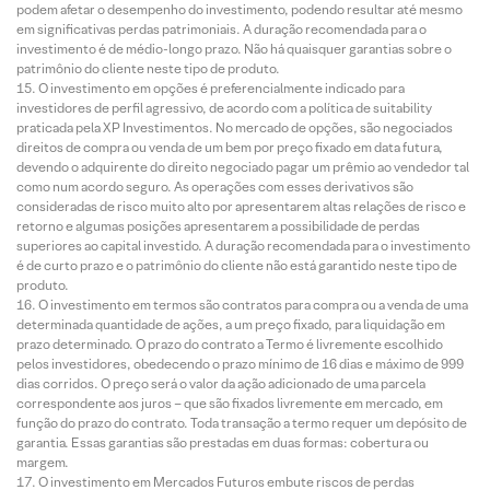
podem afetar o desempenho do investimento, podendo resultar até mesmo
em significativas perdas patrimoniais. A duração recomendada para o
investimento é de médio-longo prazo. Não há quaisquer garantias sobre o
patrimônio do cliente neste tipo de produto.
O investimento em opções é preferencialmente indicado para
investidores de perfil agressivo, de acordo com a política de suitability
praticada pela XP Investimentos. No mercado de opções, são negociados
direitos de compra ou venda de um bem por preço fixado em data futura,
devendo o adquirente do direito negociado pagar um prêmio ao vendedor tal
como num acordo seguro. As operações com esses derivativos são
consideradas de risco muito alto por apresentarem altas relações de risco e
retorno e algumas posições apresentarem a possibilidade de perdas
superiores ao capital investido. A duração recomendada para o investimento
é de curto prazo e o patrimônio do cliente não está garantido neste tipo de
produto.
O investimento em termos são contratos para compra ou a venda de uma
determinada quantidade de ações, a um preço fixado, para liquidação em
prazo determinado. O prazo do contrato a Termo é livremente escolhido
pelos investidores, obedecendo o prazo mínimo de 16 dias e máximo de 999
dias corridos. O preço será o valor da ação adicionado de uma parcela
correspondente aos juros – que são fixados livremente em mercado, em
função do prazo do contrato. Toda transação a termo requer um depósito de
garantia. Essas garantias são prestadas em duas formas: cobertura ou
margem.
O investimento em Mercados Futuros embute riscos de perdas