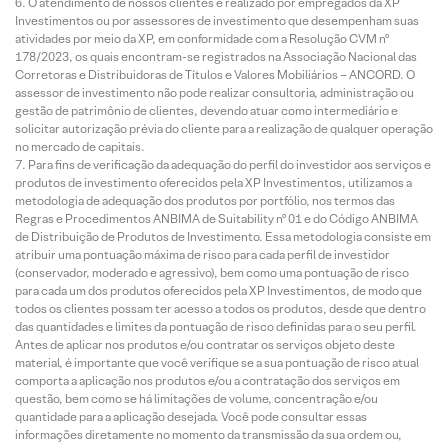
O atendimento de nossos clientes é realizado por empregados da XP
Investimentos ou por assessores de investimento que desempenham suas
atividades por meio da XP, em conformidade com a Resolução CVM nº
178/2023, os quais encontram-se registrados na Associação Nacional das
Corretoras e Distribuidoras de Títulos e Valores Mobiliários – ANCORD. O
assessor de investimento não pode realizar consultoria, administração ou
gestão de patrimônio de clientes, devendo atuar como intermediário e
solicitar autorização prévia do cliente para a realização de qualquer operação
no mercado de capitais.
Para fins de verificação da adequação do perfil do investidor aos serviços e
produtos de investimento oferecidos pela XP Investimentos, utilizamos a
metodologia de adequação dos produtos por portfólio, nos termos das
Regras e Procedimentos ANBIMA de Suitability nº 01 e do Código ANBIMA
de Distribuição de Produtos de Investimento. Essa metodologia consiste em
atribuir uma pontuação máxima de risco para cada perfil de investidor
(conservador, moderado e agressivo), bem como uma pontuação de risco
para cada um dos produtos oferecidos pela XP Investimentos, de modo que
todos os clientes possam ter acesso a todos os produtos, desde que dentro
das quantidades e limites da pontuação de risco definidas para o seu perfil.
Antes de aplicar nos produtos e/ou contratar os serviços objeto deste
material, é importante que você verifique se a sua pontuação de risco atual
comporta a aplicação nos produtos e/ou a contratação dos serviços em
questão, bem como se há limitações de volume, concentração e/ou
quantidade para a aplicação desejada. Você pode consultar essas
informações diretamente no momento da transmissão da sua ordem ou,