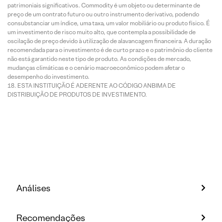
patrimoniais significativos. Commodity é um objeto ou determinante de
preço de um contrato futuro ou outro instrumento derivativo, podendo
consubstanciar um índice, uma taxa, um valor mobiliário ou produto físico. É
um investimento de risco muito alto, que contempla a possibilidade de
oscilação de preço devido à utilização de alavancagem financeira. A duração
recomendada para o investimento é de curto prazo e o patrimônio do cliente
não está garantido neste tipo de produto. As condições de mercado,
mudanças climáticas e o cenário macroeconômico podem afetar o
desempenho do investimento.
ESTA INSTITUIÇÃO É ADERENTE AO CÓDIGO ANBIMA DE
DISTRIBUIÇÃO DE PRODUTOS DE INVESTIMENTO.
Análises
Recomendações