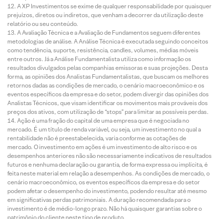
A XP Investimentos se exime de qualquer responsabilidade por quaisquer
prejuízos, diretos ou indiretos, que venham a decorrer da utilização deste
relatório ou seu conteúdo.
A Avaliação Técnica e a Avaliação de Fundamentos seguem diferentes
metodologias de análise. A Análise Técnica é executada seguindo conceitos
como tendência, suporte, resistência, candles, volumes, médias móveis
entre outros. Já a Análise Fundamentalista utiliza como informação os
resultados divulgados pelas companhias emissoras e suas projeções. Desta
forma, as opiniões dos Analistas Fundamentalistas, que buscam os melhores
retornos dadas as condições de mercado, o cenário macroeconômico e os
eventos específicos da empresa e do setor, podem divergir das opiniões dos
Analistas Técnicos, que visam identificar os movimentos mais prováveis dos
preços dos ativos, com utilização de “stops” para limitar as possíveis perdas.
Ação é uma fração do capital de uma empresa que é negociada no
mercado. É um título de renda variável, ou seja, um investimento no qual a
rentabilidade não é preestabelecida, varia conforme as cotações de
mercado. O investimento em ações é um investimento de alto risco e os
desempenhos anteriores não são necessariamente indicativos de resultados
futuros e nenhuma declaração ou garantia, de forma expressa ou implícita, é
feita neste material em relação a desempenhos. As condições de mercado, o
cenário macroeconômico, os eventos específicos da empresa e do setor
podem afetar o desempenho do investimento, podendo resultar até mesmo
em significativas perdas patrimoniais. A duração recomendada para o
investimento é de médio-longo prazo. Não há quaisquer garantias sobre o
patrimônio do cliente neste tipo de produto.