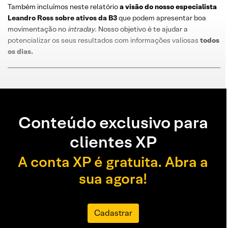
Também incluímos neste relatório
a visão do nosso especialista
Leandro
Ross
sobre
ativos da B3
que podem apresentar boa
movimentação no
intraday
. Nosso objetivo é te ajudar a
potencializar os seus resultados com informações valiosas
todos
os dias
.
Conteúdo exclusivo para
clientes XP
A conta XP é gratuita. Abra a
sua agora!
Cadastrar