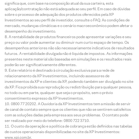
significa que, com base na composição atual da sua carteira, esta
aplicação/contratação não está adequada ao seu perfil. Em caso de dúvidas
sobre o processo de adequação dos produtos oferecidos pela XP
Investimentos ao seu perfil de investidor, consulte o FAQ. As condições de
mercado, mudanças climáticas e o cenário macroeconômico podem afetar o
desempenho do investimento.
A rentabilidade de produtos financeiros pode apresentar variações e seu
preço ou valor pode aumentar ou diminuir num curto espaço de tempo. Os
desempenhos anteriores não são necessariamente indicativos de resultados
futuros. A rentabilidade divulgada não é líquida de impostos. As informações
presentes neste material são baseadas em simulações e os resultados reais
poderão ser significativamente diferentes.
Este relatório é destinado à circulação exclusiva para a rede de
relacionamento da XP Investimentos, incluindo assessores de
investimentos da XP e clientes da XP, podendo também ser divulgado no site
da XP. Fica proibida sua reprodução ou redistribuição para qualquer pessoa,
no todo ou em parte, qualquer que seja o propósito, sem o prévio
consentimento expresso da XP Investimentos.
0800 77 20202. A Ouvidoria da XP Investimentos tem a missão de servir
de canal de contato sempre que os clientes que não se sentirem satisfeitos
com as soluções dadas pela empresa aos seus problemas. O contato pode
ser realizado por meio do telefone: 0800 722 3710.
O custo da operação e a política de cobrança estão definidos nas tabelas
de custos operacionais disponibilizadas no site da XP Investimentos:
www.xpi.com.br.