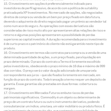
O investimento em opções é preferencialmente indicado para
investidores de perfil agressivo, de acordo com a política de suitability
praticada pela XP Investimentos. No mercado de opções, são negociados
direitos de compra ou venda de um bem por preço fixado em data futura,
devendo o adquirente do direito negociado pagar um prêmio ao vendedor tal
como num acordo seguro. As operações com esses derivativos são
consideradas de risco muito alto por apresentarem altas relações de risco e
retorno e algumas posições apresentarem a possibilidade de perdas
superiores ao capital investido. A duração recomendada para o investimento
é de curto prazo e o patrimônio do cliente não está garantido neste tipo de
produto.
O investimento em termos são contratos para compra ou a venda de uma
determinada quantidade de ações, a um preço fixado, para liquidação em
prazo determinado. O prazo do contrato a Termo é livremente escolhido
pelos investidores, obedecendo o prazo mínimo de 16 dias e máximo de 999
dias corridos. O preço será o valor da ação adicionado de uma parcela
correspondente aos juros – que são fixados livremente em mercado, em
função do prazo do contrato. Toda transação a termo requer um depósito de
garantia. Essas garantias são prestadas em duas formas: cobertura ou
margem.
O investimento em Mercados Futuros embute riscos de perdas
patrimoniais significativos. Commodity é um objeto ou determinante de
preço de um contrato futuro ou outro instrumento derivativo, podendo
consubstanciar um índice, uma taxa, um valor mobiliário ou produto físico. É
um investimento de risco muito alto, que contempla a possibilidade de