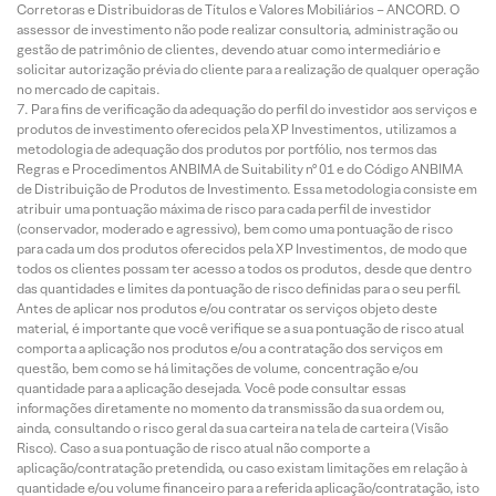
Corretoras e Distribuidoras de Títulos e Valores Mobiliários – ANCORD. O
assessor de investimento não pode realizar consultoria, administração ou
gestão de patrimônio de clientes, devendo atuar como intermediário e
solicitar autorização prévia do cliente para a realização de qualquer operação
no mercado de capitais.
Para fins de verificação da adequação do perfil do investidor aos serviços e
produtos de investimento oferecidos pela XP Investimentos, utilizamos a
metodologia de adequação dos produtos por portfólio, nos termos das
Regras e Procedimentos ANBIMA de Suitability nº 01 e do Código ANBIMA
de Distribuição de Produtos de Investimento. Essa metodologia consiste em
atribuir uma pontuação máxima de risco para cada perfil de investidor
(conservador, moderado e agressivo), bem como uma pontuação de risco
para cada um dos produtos oferecidos pela XP Investimentos, de modo que
todos os clientes possam ter acesso a todos os produtos, desde que dentro
das quantidades e limites da pontuação de risco definidas para o seu perfil.
Antes de aplicar nos produtos e/ou contratar os serviços objeto deste
material, é importante que você verifique se a sua pontuação de risco atual
comporta a aplicação nos produtos e/ou a contratação dos serviços em
questão, bem como se há limitações de volume, concentração e/ou
quantidade para a aplicação desejada. Você pode consultar essas
informações diretamente no momento da transmissão da sua ordem ou,
ainda, consultando o risco geral da sua carteira na tela de carteira (Visão
Risco). Caso a sua pontuação de risco atual não comporte a
aplicação/contratação pretendida, ou caso existam limitações em relação à
quantidade e/ou volume financeiro para a referida aplicação/contratação, isto