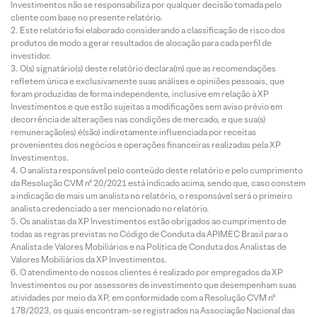
Investimentos não se responsabiliza por qualquer decisão tomada pelo
cliente com base no presente relatório.
Este relatório foi elaborado considerando a classificação de risco dos
produtos de modo a gerar resultados de alocação para cada perfil de
investidor.
O(s) signatário(s) deste relatório declara(m) que as recomendações
refletem única e exclusivamente suas análises e opiniões pessoais, que
foram produzidas de forma independente, inclusive em relação à XP
Investimentos e que estão sujeitas a modificações sem aviso prévio em
decorrência de alterações nas condições de mercado, e que sua(s)
remuneração(es) é(são) indiretamente influenciada por receitas
provenientes dos negócios e operações financeiras realizadas pela XP
Investimentos.
O analista responsável pelo conteúdo deste relatório e pelo cumprimento
da Resolução CVM nº 20/2021 está indicado acima, sendo que, caso constem
a indicação de mais um analista no relatório, o responsável será o primeiro
analista credenciado a ser mencionado no relatório.
Os analistas da XP Investimentos estão obrigados ao cumprimento de
todas as regras previstas no Código de Conduta da APIMEC Brasil para o
Analista de Valores Mobiliários e na Política de Conduta dos Analistas de
Valores Mobiliários da XP Investimentos.
O atendimento de nossos clientes é realizado por empregados da XP
Investimentos ou por assessores de investimento que desempenham suas
atividades por meio da XP, em conformidade com a Resolução CVM nº
178/2023, os quais encontram-se registrados na Associação Nacional das