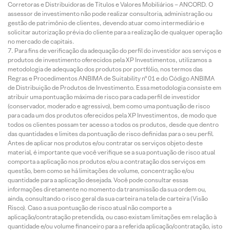
Corretoras e Distribuidoras de Títulos e Valores Mobiliários – ANCORD. O
assessor de investimento não pode realizar consultoria, administração ou
gestão de patrimônio de clientes, devendo atuar como intermediário e
solicitar autorização prévia do cliente para a realização de qualquer operação
no mercado de capitais.
Para fins de verificação da adequação do perfil do investidor aos serviços e
produtos de investimento oferecidos pela XP Investimentos, utilizamos a
metodologia de adequação dos produtos por portfólio, nos termos das
Regras e Procedimentos ANBIMA de Suitability nº 01 e do Código ANBIMA
de Distribuição de Produtos de Investimento. Essa metodologia consiste em
atribuir uma pontuação máxima de risco para cada perfil de investidor
(conservador, moderado e agressivo), bem como uma pontuação de risco
para cada um dos produtos oferecidos pela XP Investimentos, de modo que
todos os clientes possam ter acesso a todos os produtos, desde que dentro
das quantidades e limites da pontuação de risco definidas para o seu perfil.
Antes de aplicar nos produtos e/ou contratar os serviços objeto deste
material, é importante que você verifique se a sua pontuação de risco atual
comporta a aplicação nos produtos e/ou a contratação dos serviços em
questão, bem como se há limitações de volume, concentração e/ou
quantidade para a aplicação desejada. Você pode consultar essas
informações diretamente no momento da transmissão da sua ordem ou,
ainda, consultando o risco geral da sua carteira na tela de carteira (Visão
Risco). Caso a sua pontuação de risco atual não comporte a
aplicação/contratação pretendida, ou caso existam limitações em relação à
quantidade e/ou volume financeiro para a referida aplicação/contratação, isto