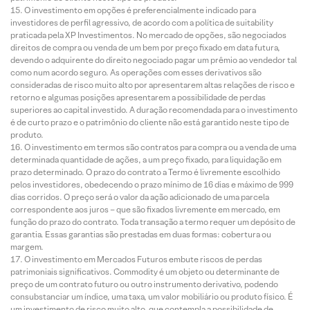
O investimento em opções é preferencialmente indicado para
investidores de perfil agressivo, de acordo com a política de suitability
praticada pela XP Investimentos. No mercado de opções, são negociados
direitos de compra ou venda de um bem por preço fixado em data futura,
devendo o adquirente do direito negociado pagar um prêmio ao vendedor tal
como num acordo seguro. As operações com esses derivativos são
consideradas de risco muito alto por apresentarem altas relações de risco e
retorno e algumas posições apresentarem a possibilidade de perdas
superiores ao capital investido. A duração recomendada para o investimento
é de curto prazo e o patrimônio do cliente não está garantido neste tipo de
produto.
O investimento em termos são contratos para compra ou a venda de uma
determinada quantidade de ações, a um preço fixado, para liquidação em
prazo determinado. O prazo do contrato a Termo é livremente escolhido
pelos investidores, obedecendo o prazo mínimo de 16 dias e máximo de 999
dias corridos. O preço será o valor da ação adicionado de uma parcela
correspondente aos juros – que são fixados livremente em mercado, em
função do prazo do contrato. Toda transação a termo requer um depósito de
garantia. Essas garantias são prestadas em duas formas: cobertura ou
margem.
O investimento em Mercados Futuros embute riscos de perdas
patrimoniais significativos. Commodity é um objeto ou determinante de
preço de um contrato futuro ou outro instrumento derivativo, podendo
consubstanciar um índice, uma taxa, um valor mobiliário ou produto físico. É
um investimento de risco muito alto, que contempla a possibilidade de