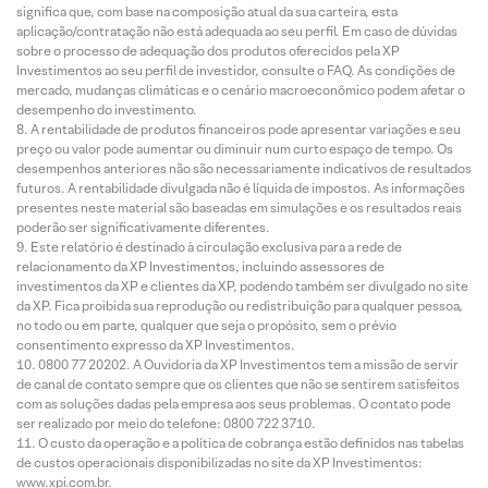
significa que, com base na composição atual da sua carteira, esta
aplicação/contratação não está adequada ao seu perfil. Em caso de dúvidas
sobre o processo de adequação dos produtos oferecidos pela XP
Investimentos ao seu perfil de investidor, consulte o FAQ. As condições de
mercado, mudanças climáticas e o cenário macroeconômico podem afetar o
desempenho do investimento.
A rentabilidade de produtos financeiros pode apresentar variações e seu
preço ou valor pode aumentar ou diminuir num curto espaço de tempo. Os
desempenhos anteriores não são necessariamente indicativos de resultados
futuros. A rentabilidade divulgada não é líquida de impostos. As informações
presentes neste material são baseadas em simulações e os resultados reais
poderão ser significativamente diferentes.
Este relatório é destinado à circulação exclusiva para a rede de
relacionamento da XP Investimentos, incluindo assessores de
investimentos da XP e clientes da XP, podendo também ser divulgado no site
da XP. Fica proibida sua reprodução ou redistribuição para qualquer pessoa,
no todo ou em parte, qualquer que seja o propósito, sem o prévio
consentimento expresso da XP Investimentos.
0800 77 20202. A Ouvidoria da XP Investimentos tem a missão de servir
de canal de contato sempre que os clientes que não se sentirem satisfeitos
com as soluções dadas pela empresa aos seus problemas. O contato pode
ser realizado por meio do telefone: 0800 722 3710.
O custo da operação e a política de cobrança estão definidos nas tabelas
de custos operacionais disponibilizadas no site da XP Investimentos:
www.xpi.com.br.