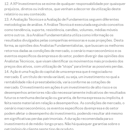
A XP Investimentos se exime de qualquer responsabilidade por quaisquer
prejuízos, diretos ou indiretos, que venham a decorrer da utilização deste
relatório ou seu conteúdo.
A Avaliação Técnica e a Avaliação de Fundamentos seguem diferentes
metodologias de análise. A Análise Técnica é executada seguindo conceitos
como tendência, suporte, resistência, candles, volumes, médias móveis
entre outros. Já a Análise Fundamentalista utiliza como informação os
resultados divulgados pelas companhias emissoras e suas projeções. Desta
forma, as opiniões dos Analistas Fundamentalistas, que buscam os melhores
retornos dadas as condições de mercado, o cenário macroeconômico e os
eventos específicos da empresa e do setor, podem divergir das opiniões dos
Analistas Técnicos, que visam identificar os movimentos mais prováveis dos
preços dos ativos, com utilização de “stops” para limitar as possíveis perdas.
Ação é uma fração do capital de uma empresa que é negociada no
mercado. É um título de renda variável, ou seja, um investimento no qual a
rentabilidade não é preestabelecida, varia conforme as cotações de
mercado. O investimento em ações é um investimento de alto risco e os
desempenhos anteriores não são necessariamente indicativos de resultados
futuros e nenhuma declaração ou garantia, de forma expressa ou implícita, é
feita neste material em relação a desempenhos. As condições de mercado, o
cenário macroeconômico, os eventos específicos da empresa e do setor
podem afetar o desempenho do investimento, podendo resultar até mesmo
em significativas perdas patrimoniais. A duração recomendada para o
investimento é de médio-longo prazo. Não há quaisquer garantias sobre o
patrimônio do cliente neste tipo de produto.