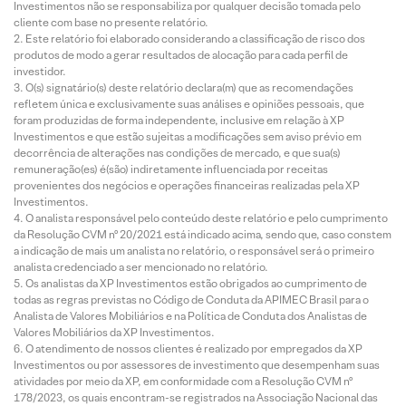
Investimentos não se responsabiliza por qualquer decisão tomada pelo
cliente com base no presente relatório.
Este relatório foi elaborado considerando a classificação de risco dos
produtos de modo a gerar resultados de alocação para cada perfil de
investidor.
O(s) signatário(s) deste relatório declara(m) que as recomendações
refletem única e exclusivamente suas análises e opiniões pessoais, que
foram produzidas de forma independente, inclusive em relação à XP
Investimentos e que estão sujeitas a modificações sem aviso prévio em
decorrência de alterações nas condições de mercado, e que sua(s)
remuneração(es) é(são) indiretamente influenciada por receitas
provenientes dos negócios e operações financeiras realizadas pela XP
Investimentos.
O analista responsável pelo conteúdo deste relatório e pelo cumprimento
da Resolução CVM nº 20/2021 está indicado acima, sendo que, caso constem
a indicação de mais um analista no relatório, o responsável será o primeiro
analista credenciado a ser mencionado no relatório.
Os analistas da XP Investimentos estão obrigados ao cumprimento de
todas as regras previstas no Código de Conduta da APIMEC Brasil para o
Analista de Valores Mobiliários e na Política de Conduta dos Analistas de
Valores Mobiliários da XP Investimentos.
O atendimento de nossos clientes é realizado por empregados da XP
Investimentos ou por assessores de investimento que desempenham suas
atividades por meio da XP, em conformidade com a Resolução CVM nº
178/2023, os quais encontram-se registrados na Associação Nacional das