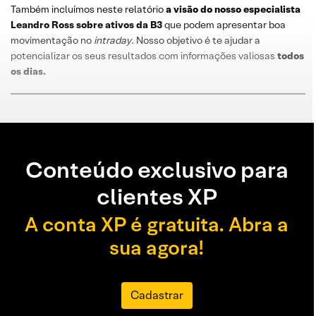
Também incluímos neste relatório
a visão do nosso especialista
Leandro
Ross
sobre
ativos da B3
que podem apresentar boa
movimentação no
intraday
. Nosso objetivo é te ajudar a
potencializar os seus resultados com informações valiosas
todos
os dias
.
Conteúdo exclusivo para
clientes XP
A conta XP é gratuita. Abra a
sua agora!
Cadastrar