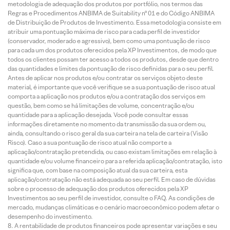
metodologia de adequação dos produtos por portfólio, nos termos das
Regras e Procedimentos ANBIMA de Suitability nº 01 e do Código ANBIMA
de Distribuição de Produtos de Investimento. Essa metodologia consiste em
atribuir uma pontuação máxima de risco para cada perfil de investidor
(conservador, moderado e agressivo), bem como uma pontuação de risco
para cada um dos produtos oferecidos pela XP Investimentos, de modo que
todos os clientes possam ter acesso a todos os produtos, desde que dentro
das quantidades e limites da pontuação de risco definidas para o seu perfil.
Antes de aplicar nos produtos e/ou contratar os serviços objeto deste
material, é importante que você verifique se a sua pontuação de risco atual
comporta a aplicação nos produtos e/ou a contratação dos serviços em
questão, bem como se há limitações de volume, concentração e/ou
quantidade para a aplicação desejada. Você pode consultar essas
informações diretamente no momento da transmissão da sua ordem ou,
ainda, consultando o risco geral da sua carteira na tela de carteira (Visão
Risco). Caso a sua pontuação de risco atual não comporte a
aplicação/contratação pretendida, ou caso existam limitações em relação à
quantidade e/ou volume financeiro para a referida aplicação/contratação, isto
significa que, com base na composição atual da sua carteira, esta
aplicação/contratação não está adequada ao seu perfil. Em caso de dúvidas
sobre o processo de adequação dos produtos oferecidos pela XP
Investimentos ao seu perfil de investidor, consulte o FAQ. As condições de
mercado, mudanças climáticas e o cenário macroeconômico podem afetar o
desempenho do investimento.
A rentabilidade de produtos financeiros pode apresentar variações e seu