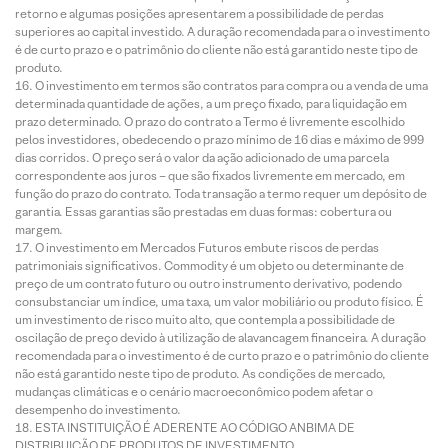
retorno e algumas posições apresentarem a possibilidade de perdas
superiores ao capital investido. A duração recomendada para o investimento
é de curto prazo e o patrimônio do cliente não está garantido neste tipo de
produto.
O investimento em termos são contratos para compra ou a venda de uma
determinada quantidade de ações, a um preço fixado, para liquidação em
prazo determinado. O prazo do contrato a Termo é livremente escolhido
pelos investidores, obedecendo o prazo mínimo de 16 dias e máximo de 999
dias corridos. O preço será o valor da ação adicionado de uma parcela
correspondente aos juros – que são fixados livremente em mercado, em
função do prazo do contrato. Toda transação a termo requer um depósito de
garantia. Essas garantias são prestadas em duas formas: cobertura ou
margem.
O investimento em Mercados Futuros embute riscos de perdas
patrimoniais significativos. Commodity é um objeto ou determinante de
preço de um contrato futuro ou outro instrumento derivativo, podendo
consubstanciar um índice, uma taxa, um valor mobiliário ou produto físico. É
um investimento de risco muito alto, que contempla a possibilidade de
oscilação de preço devido à utilização de alavancagem financeira. A duração
recomendada para o investimento é de curto prazo e o patrimônio do cliente
não está garantido neste tipo de produto. As condições de mercado,
mudanças climáticas e o cenário macroeconômico podem afetar o
desempenho do investimento.
ESTA INSTITUIÇÃO É ADERENTE AO CÓDIGO ANBIMA DE
DISTRIBUIÇÃO DE PRODUTOS DE INVESTIMENTO.