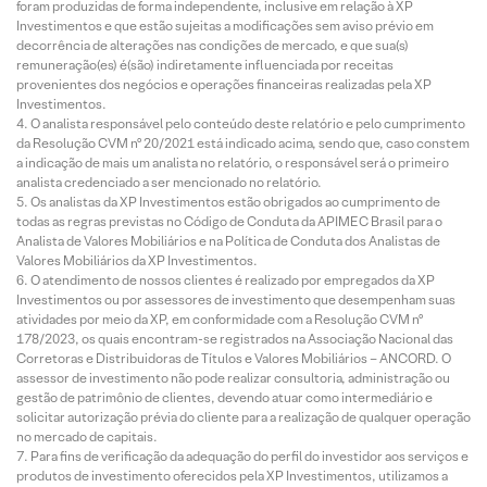
foram produzidas de forma independente, inclusive em relação à XP
Investimentos e que estão sujeitas a modificações sem aviso prévio em
decorrência de alterações nas condições de mercado, e que sua(s)
remuneração(es) é(são) indiretamente influenciada por receitas
provenientes dos negócios e operações financeiras realizadas pela XP
Investimentos.
O analista responsável pelo conteúdo deste relatório e pelo cumprimento
da Resolução CVM nº 20/2021 está indicado acima, sendo que, caso constem
a indicação de mais um analista no relatório, o responsável será o primeiro
analista credenciado a ser mencionado no relatório.
Os analistas da XP Investimentos estão obrigados ao cumprimento de
todas as regras previstas no Código de Conduta da APIMEC Brasil para o
Analista de Valores Mobiliários e na Política de Conduta dos Analistas de
Valores Mobiliários da XP Investimentos.
O atendimento de nossos clientes é realizado por empregados da XP
Investimentos ou por assessores de investimento que desempenham suas
atividades por meio da XP, em conformidade com a Resolução CVM nº
178/2023, os quais encontram-se registrados na Associação Nacional das
Corretoras e Distribuidoras de Títulos e Valores Mobiliários – ANCORD. O
assessor de investimento não pode realizar consultoria, administração ou
gestão de patrimônio de clientes, devendo atuar como intermediário e
solicitar autorização prévia do cliente para a realização de qualquer operação
no mercado de capitais.
Para fins de verificação da adequação do perfil do investidor aos serviços e
produtos de investimento oferecidos pela XP Investimentos, utilizamos a