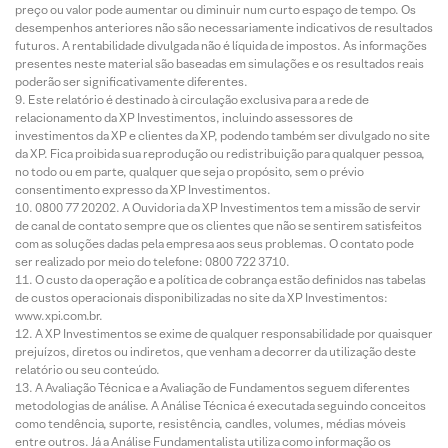
preço ou valor pode aumentar ou diminuir num curto espaço de tempo. Os
desempenhos anteriores não são necessariamente indicativos de resultados
futuros. A rentabilidade divulgada não é líquida de impostos. As informações
presentes neste material são baseadas em simulações e os resultados reais
poderão ser significativamente diferentes.
Este relatório é destinado à circulação exclusiva para a rede de
relacionamento da XP Investimentos, incluindo assessores de
investimentos da XP e clientes da XP, podendo também ser divulgado no site
da XP. Fica proibida sua reprodução ou redistribuição para qualquer pessoa,
no todo ou em parte, qualquer que seja o propósito, sem o prévio
consentimento expresso da XP Investimentos.
0800 77 20202. A Ouvidoria da XP Investimentos tem a missão de servir
de canal de contato sempre que os clientes que não se sentirem satisfeitos
com as soluções dadas pela empresa aos seus problemas. O contato pode
ser realizado por meio do telefone: 0800 722 3710.
O custo da operação e a política de cobrança estão definidos nas tabelas
de custos operacionais disponibilizadas no site da XP Investimentos:
www.xpi.com.br.
A XP Investimentos se exime de qualquer responsabilidade por quaisquer
prejuízos, diretos ou indiretos, que venham a decorrer da utilização deste
relatório ou seu conteúdo.
A Avaliação Técnica e a Avaliação de Fundamentos seguem diferentes
metodologias de análise. A Análise Técnica é executada seguindo conceitos
como tendência, suporte, resistência, candles, volumes, médias móveis
entre outros. Já a Análise Fundamentalista utiliza como informação os