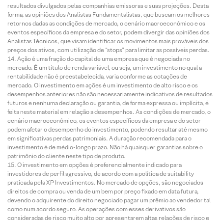
resultados divulgados pelas companhias emissoras e suas projeções. Desta
forma, as opiniões dos Analistas Fundamentalistas, que buscam os melhores
retornos dadas as condições de mercado, o cenário macroeconômico e os
eventos específicos da empresa e do setor, podem divergir das opiniões dos
Analistas Técnicos, que visam identificar os movimentos mais prováveis dos
preços dos ativos, com utilização de “stops” para limitar as possíveis perdas.
Ação é uma fração do capital de uma empresa que é negociada no
mercado. É um título de renda variável, ou seja, um investimento no qual a
rentabilidade não é preestabelecida, varia conforme as cotações de
mercado. O investimento em ações é um investimento de alto risco e os
desempenhos anteriores não são necessariamente indicativos de resultados
futuros e nenhuma declaração ou garantia, de forma expressa ou implícita, é
feita neste material em relação a desempenhos. As condições de mercado, o
cenário macroeconômico, os eventos específicos da empresa e do setor
podem afetar o desempenho do investimento, podendo resultar até mesmo
em significativas perdas patrimoniais. A duração recomendada para o
investimento é de médio-longo prazo. Não há quaisquer garantias sobre o
patrimônio do cliente neste tipo de produto.
O investimento em opções é preferencialmente indicado para
investidores de perfil agressivo, de acordo com a política de suitability
praticada pela XP Investimentos. No mercado de opções, são negociados
direitos de compra ou venda de um bem por preço fixado em data futura,
devendo o adquirente do direito negociado pagar um prêmio ao vendedor tal
como num acordo seguro. As operações com esses derivativos são
consideradas de risco muito alto por apresentarem altas relações de risco e