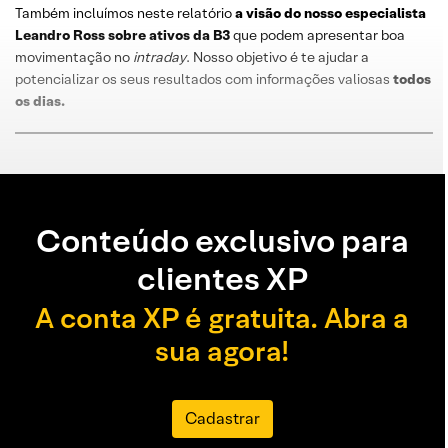
Também incluímos neste relatório
a visão do nosso especialista
Leandro
Ross
sobre
ativos da B3
que podem apresentar boa
movimentação no
intraday
. Nosso objetivo é te ajudar a
potencializar os seus resultados com informações valiosas
todos
os dias
.
Conteúdo exclusivo para
clientes XP
A conta XP é gratuita. Abra a
sua agora!
Cadastrar