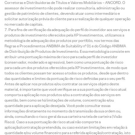
Corretoras e Distribuidoras de Títulos e Valores Mobiliários – ANCORD. O
assessor de investimento não pode realizar consultoria, administração ou
gestão de patrimônio de clientes, devendo atuar como intermediário e
solicitar autorização prévia do cliente para a realização de qualquer operação
no mercado de capitais.
Para fins de verificação da adequação do perfil do investidor aos serviços e
produtos de investimento oferecidos pela XP Investimentos, utilizamos a
metodologia de adequação dos produtos por portfólio, nos termos das
Regras e Procedimentos ANBIMA de Suitability nº 01 e do Código ANBIMA
de Distribuição de Produtos de Investimento. Essa metodologia consiste em
atribuir uma pontuação máxima de risco para cada perfil de investidor
(conservador, moderado e agressivo), bem como uma pontuação de risco
para cada um dos produtos oferecidos pela XP Investimentos, de modo que
todos os clientes possam ter acesso a todos os produtos, desde que dentro
das quantidades e limites da pontuação de risco definidas para o seu perfil.
Antes de aplicar nos produtos e/ou contratar os serviços objeto deste
material, é importante que você verifique se a sua pontuação de risco atual
comporta a aplicação nos produtos e/ou a contratação dos serviços em
questão, bem como se há limitações de volume, concentração e/ou
quantidade para a aplicação desejada. Você pode consultar essas
informações diretamente no momento da transmissão da sua ordem ou,
ainda, consultando o risco geral da sua carteira na tela de carteira (Visão
Risco). Caso a sua pontuação de risco atual não comporte a
aplicação/contratação pretendida, ou caso existam limitações em relação à
quantidade e/ou volume financeiro para a referida aplicação/contratação, isto