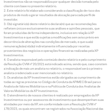
Investimentos não se responsabiliza por qualquer decisão tomada pelo
cliente com base no presente relatório.
Este relatório foi elaborado considerando a classificação de risco dos
produtos de modo a gerar resultados de alocação para cada perfil de
investidor.
O(s) signatário(s) deste relatório declara(m) que as recomendações
refletem única e exclusivamente suas análises e opiniões pessoais, que
foram produzidas de forma independente, inclusive em relação à XP
Investimentos e que estão sujeitas a modificações sem aviso prévio em
decorrência de alterações nas condições de mercado, e que sua(s)
remuneração(es) é(são) indiretamente influenciada por receitas
provenientes dos negócios e operações financeiras realizadas pela XP
Investimentos.
O analista responsável pelo conteúdo deste relatório e pelo cumprimento
da Resolução CVM nº 20/2021 está indicado acima, sendo que, caso constem
a indicação de mais um analista no relatório, o responsável será o primeiro
analista credenciado a ser mencionado no relatório.
Os analistas da XP Investimentos estão obrigados ao cumprimento de
todas as regras previstas no Código de Conduta da APIMEC Brasil para o
Analista de Valores Mobiliários e na Política de Conduta dos Analistas de
Valores Mobiliários da XP Investimentos.
O atendimento de nossos clientes é realizado por empregados da XP
Investimentos ou por assessores de investimento que desempenham suas
atividades por meio da XP, em conformidade com a Resolução CVM nº
178/2023, os quais encontram-se registrados na Associação Nacional das