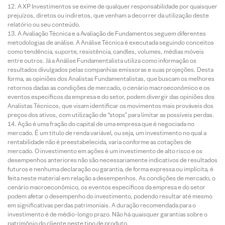
A XP Investimentos se exime de qualquer responsabilidade por quaisquer
prejuízos, diretos ou indiretos, que venham a decorrer da utilização deste
relatório ou seu conteúdo.
A Avaliação Técnica e a Avaliação de Fundamentos seguem diferentes
metodologias de análise. A Análise Técnica é executada seguindo conceitos
como tendência, suporte, resistência, candles, volumes, médias móveis
entre outros. Já a Análise Fundamentalista utiliza como informação os
resultados divulgados pelas companhias emissoras e suas projeções. Desta
forma, as opiniões dos Analistas Fundamentalistas, que buscam os melhores
retornos dadas as condições de mercado, o cenário macroeconômico e os
eventos específicos da empresa e do setor, podem divergir das opiniões dos
Analistas Técnicos, que visam identificar os movimentos mais prováveis dos
preços dos ativos, com utilização de “stops” para limitar as possíveis perdas.
Ação é uma fração do capital de uma empresa que é negociada no
mercado. É um título de renda variável, ou seja, um investimento no qual a
rentabilidade não é preestabelecida, varia conforme as cotações de
mercado. O investimento em ações é um investimento de alto risco e os
desempenhos anteriores não são necessariamente indicativos de resultados
futuros e nenhuma declaração ou garantia, de forma expressa ou implícita, é
feita neste material em relação a desempenhos. As condições de mercado, o
cenário macroeconômico, os eventos específicos da empresa e do setor
podem afetar o desempenho do investimento, podendo resultar até mesmo
em significativas perdas patrimoniais. A duração recomendada para o
investimento é de médio-longo prazo. Não há quaisquer garantias sobre o
patrimônio do cliente neste tipo de produto.