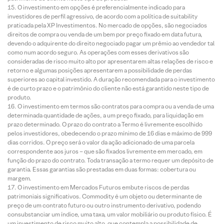
O investimento em opções é preferencialmente indicado para
investidores de perfil agressivo, de acordo com a política de suitability
praticada pela XP Investimentos. No mercado de opções, são negociados
direitos de compra ou venda de um bem por preço fixado em data futura,
devendo o adquirente do direito negociado pagar um prêmio ao vendedor tal
como num acordo seguro. As operações com esses derivativos são
consideradas de risco muito alto por apresentarem altas relações de risco e
retorno e algumas posições apresentarem a possibilidade de perdas
superiores ao capital investido. A duração recomendada para o investimento
é de curto prazo e o patrimônio do cliente não está garantido neste tipo de
produto.
O investimento em termos são contratos para compra ou a venda de uma
determinada quantidade de ações, a um preço fixado, para liquidação em
prazo determinado. O prazo do contrato a Termo é livremente escolhido
pelos investidores, obedecendo o prazo mínimo de 16 dias e máximo de 999
dias corridos. O preço será o valor da ação adicionado de uma parcela
correspondente aos juros – que são fixados livremente em mercado, em
função do prazo do contrato. Toda transação a termo requer um depósito de
garantia. Essas garantias são prestadas em duas formas: cobertura ou
margem.
O investimento em Mercados Futuros embute riscos de perdas
patrimoniais significativos. Commodity é um objeto ou determinante de
preço de um contrato futuro ou outro instrumento derivativo, podendo
consubstanciar um índice, uma taxa, um valor mobiliário ou produto físico. É
um investimento de risco muito alto, que contempla a possibilidade de