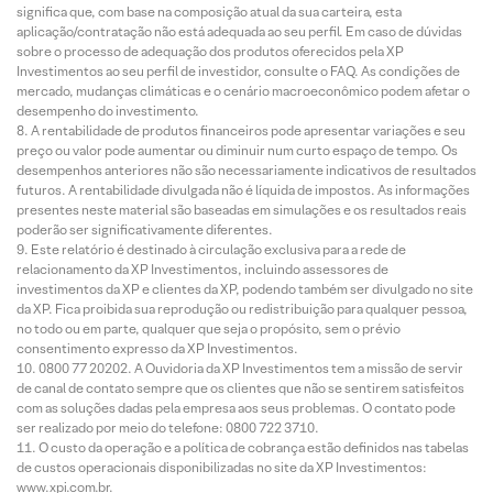
significa que, com base na composição atual da sua carteira, esta
aplicação/contratação não está adequada ao seu perfil. Em caso de dúvidas
sobre o processo de adequação dos produtos oferecidos pela XP
Investimentos ao seu perfil de investidor, consulte o FAQ. As condições de
mercado, mudanças climáticas e o cenário macroeconômico podem afetar o
desempenho do investimento.
A rentabilidade de produtos financeiros pode apresentar variações e seu
preço ou valor pode aumentar ou diminuir num curto espaço de tempo. Os
desempenhos anteriores não são necessariamente indicativos de resultados
futuros. A rentabilidade divulgada não é líquida de impostos. As informações
presentes neste material são baseadas em simulações e os resultados reais
poderão ser significativamente diferentes.
Este relatório é destinado à circulação exclusiva para a rede de
relacionamento da XP Investimentos, incluindo assessores de
investimentos da XP e clientes da XP, podendo também ser divulgado no site
da XP. Fica proibida sua reprodução ou redistribuição para qualquer pessoa,
no todo ou em parte, qualquer que seja o propósito, sem o prévio
consentimento expresso da XP Investimentos.
0800 77 20202. A Ouvidoria da XP Investimentos tem a missão de servir
de canal de contato sempre que os clientes que não se sentirem satisfeitos
com as soluções dadas pela empresa aos seus problemas. O contato pode
ser realizado por meio do telefone: 0800 722 3710.
O custo da operação e a política de cobrança estão definidos nas tabelas
de custos operacionais disponibilizadas no site da XP Investimentos:
www.xpi.com.br.