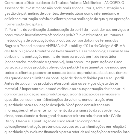
Corretoras e Distribuidoras de Títulos e Valores Mobiliários – ANCORD. O
assessor de investimento não pode realizar consultoria, administração ou
gestão de patrimônio de clientes, devendo atuar como intermediário e
solicitar autorização prévia do cliente para a realização de qualquer operação
no mercado de capitais.
Para fins de verificação da adequação do perfil do investidor aos serviços e
produtos de investimento oferecidos pela XP Investimentos, utilizamos a
metodologia de adequação dos produtos por portfólio, nos termos das
Regras e Procedimentos ANBIMA de Suitability nº 01 e do Código ANBIMA
de Distribuição de Produtos de Investimento. Essa metodologia consiste em
atribuir uma pontuação máxima de risco para cada perfil de investidor
(conservador, moderado e agressivo), bem como uma pontuação de risco
para cada um dos produtos oferecidos pela XP Investimentos, de modo que
todos os clientes possam ter acesso a todos os produtos, desde que dentro
das quantidades e limites da pontuação de risco definidas para o seu perfil.
Antes de aplicar nos produtos e/ou contratar os serviços objeto deste
material, é importante que você verifique se a sua pontuação de risco atual
comporta a aplicação nos produtos e/ou a contratação dos serviços em
questão, bem como se há limitações de volume, concentração e/ou
quantidade para a aplicação desejada. Você pode consultar essas
informações diretamente no momento da transmissão da sua ordem ou,
ainda, consultando o risco geral da sua carteira na tela de carteira (Visão
Risco). Caso a sua pontuação de risco atual não comporte a
aplicação/contratação pretendida, ou caso existam limitações em relação à
quantidade e/ou volume financeiro para a referida aplicação/contratação, isto