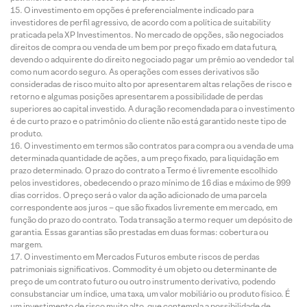
O investimento em opções é preferencialmente indicado para
investidores de perfil agressivo, de acordo com a política de suitability
praticada pela XP Investimentos. No mercado de opções, são negociados
direitos de compra ou venda de um bem por preço fixado em data futura,
devendo o adquirente do direito negociado pagar um prêmio ao vendedor tal
como num acordo seguro. As operações com esses derivativos são
consideradas de risco muito alto por apresentarem altas relações de risco e
retorno e algumas posições apresentarem a possibilidade de perdas
superiores ao capital investido. A duração recomendada para o investimento
é de curto prazo e o patrimônio do cliente não está garantido neste tipo de
produto.
O investimento em termos são contratos para compra ou a venda de uma
determinada quantidade de ações, a um preço fixado, para liquidação em
prazo determinado. O prazo do contrato a Termo é livremente escolhido
pelos investidores, obedecendo o prazo mínimo de 16 dias e máximo de 999
dias corridos. O preço será o valor da ação adicionado de uma parcela
correspondente aos juros – que são fixados livremente em mercado, em
função do prazo do contrato. Toda transação a termo requer um depósito de
garantia. Essas garantias são prestadas em duas formas: cobertura ou
margem.
O investimento em Mercados Futuros embute riscos de perdas
patrimoniais significativos. Commodity é um objeto ou determinante de
preço de um contrato futuro ou outro instrumento derivativo, podendo
consubstanciar um índice, uma taxa, um valor mobiliário ou produto físico. É
um investimento de risco muito alto, que contempla a possibilidade de