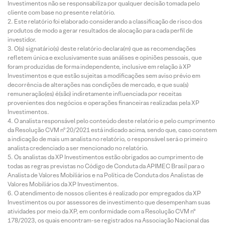
Investimentos não se responsabiliza por qualquer decisão tomada pelo
cliente com base no presente relatório.
Este relatório foi elaborado considerando a classificação de risco dos
produtos de modo a gerar resultados de alocação para cada perfil de
investidor.
O(s) signatário(s) deste relatório declara(m) que as recomendações
refletem única e exclusivamente suas análises e opiniões pessoais, que
foram produzidas de forma independente, inclusive em relação à XP
Investimentos e que estão sujeitas a modificações sem aviso prévio em
decorrência de alterações nas condições de mercado, e que sua(s)
remuneração(es) é(são) indiretamente influenciada por receitas
provenientes dos negócios e operações financeiras realizadas pela XP
Investimentos.
O analista responsável pelo conteúdo deste relatório e pelo cumprimento
da Resolução CVM nº 20/2021 está indicado acima, sendo que, caso constem
a indicação de mais um analista no relatório, o responsável será o primeiro
analista credenciado a ser mencionado no relatório.
Os analistas da XP Investimentos estão obrigados ao cumprimento de
todas as regras previstas no Código de Conduta da APIMEC Brasil para o
Analista de Valores Mobiliários e na Política de Conduta dos Analistas de
Valores Mobiliários da XP Investimentos.
O atendimento de nossos clientes é realizado por empregados da XP
Investimentos ou por assessores de investimento que desempenham suas
atividades por meio da XP, em conformidade com a Resolução CVM nº
178/2023, os quais encontram-se registrados na Associação Nacional das