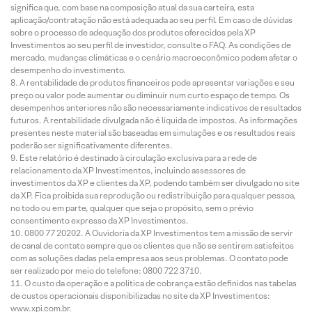
significa que, com base na composição atual da sua carteira, esta
aplicação/contratação não está adequada ao seu perfil. Em caso de dúvidas
sobre o processo de adequação dos produtos oferecidos pela XP
Investimentos ao seu perfil de investidor, consulte o FAQ. As condições de
mercado, mudanças climáticas e o cenário macroeconômico podem afetar o
desempenho do investimento.
A rentabilidade de produtos financeiros pode apresentar variações e seu
preço ou valor pode aumentar ou diminuir num curto espaço de tempo. Os
desempenhos anteriores não são necessariamente indicativos de resultados
futuros. A rentabilidade divulgada não é líquida de impostos. As informações
presentes neste material são baseadas em simulações e os resultados reais
poderão ser significativamente diferentes.
Este relatório é destinado à circulação exclusiva para a rede de
relacionamento da XP Investimentos, incluindo assessores de
investimentos da XP e clientes da XP, podendo também ser divulgado no site
da XP. Fica proibida sua reprodução ou redistribuição para qualquer pessoa,
no todo ou em parte, qualquer que seja o propósito, sem o prévio
consentimento expresso da XP Investimentos.
0800 77 20202. A Ouvidoria da XP Investimentos tem a missão de servir
de canal de contato sempre que os clientes que não se sentirem satisfeitos
com as soluções dadas pela empresa aos seus problemas. O contato pode
ser realizado por meio do telefone: 0800 722 3710.
O custo da operação e a política de cobrança estão definidos nas tabelas
de custos operacionais disponibilizadas no site da XP Investimentos:
www.xpi.com.br.