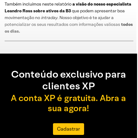
Também incluímos neste relatório
a visão do nosso especialista
Leandro
Ross
sobre
ativos da B3
que podem apresentar boa
movimentação no
intraday
. Nosso objetivo é te ajudar a
potencializar os seus resultados com informações valiosas
todos
os dias
.
Conteúdo exclusivo para
clientes XP
A conta XP é gratuita. Abra a
sua agora!
Cadastrar