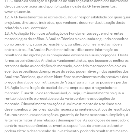
O custo da operação e a política de cobrança estão definidos nas tabelas
de custos operacionais disponibilizadas no site da XP Investimentos:
www.xpi.com.br.
A XP Investimentos se exime de qualquer responsabilidade por quaisquer
prejuízos, diretos ou indiretos, que venham a decorrer da utilização deste
relatório ou seu conteúdo.
A Avaliação Técnica e a Avaliação de Fundamentos seguem diferentes
metodologias de análise. A Análise Técnica é executada seguindo conceitos
como tendência, suporte, resistência, candles, volumes, médias móveis
entre outros. Já a Análise Fundamentalista utiliza como informação os
resultados divulgados pelas companhias emissoras e suas projeções. Desta
forma, as opiniões dos Analistas Fundamentalistas, que buscam os melhores
retornos dadas as condições de mercado, o cenário macroeconômico e os
eventos específicos da empresa e do setor, podem divergir das opiniões dos
Analistas Técnicos, que visam identificar os movimentos mais prováveis dos
preços dos ativos, com utilização de “stops” para limitar as possíveis perdas.
Ação é uma fração do capital de uma empresa que é negociada no
mercado. É um título de renda variável, ou seja, um investimento no qual a
rentabilidade não é preestabelecida, varia conforme as cotações de
mercado. O investimento em ações é um investimento de alto risco e os
desempenhos anteriores não são necessariamente indicativos de resultados
futuros e nenhuma declaração ou garantia, de forma expressa ou implícita, é
feita neste material em relação a desempenhos. As condições de mercado, o
cenário macroeconômico, os eventos específicos da empresa e do setor
podem afetar o desempenho do investimento, podendo resultar até mesmo