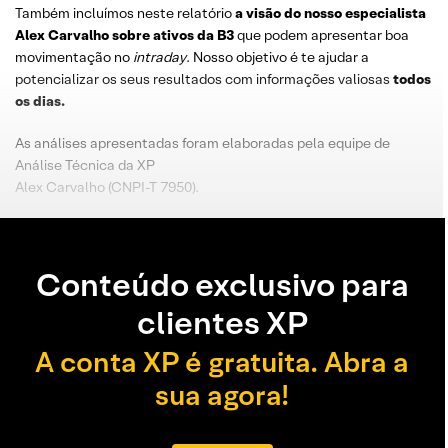
Também incluímos neste relatório
a visão do nosso especialista
Alex Carvalho sobre ativos da B3
que podem apresentar boa
movimentação no
intraday
. Nosso objetivo é te ajudar a
potencializar os seus resultados com informações valiosas
todos
os dias.
As análises apresentadas foram elaboradas pela equipe de
Análise Técnica da XP
Alex Carvalho (CNPI-T 7950).
Conteúdo exclusivo para
clientes XP
A conta XP é gratuita. Abra a
sua agora!