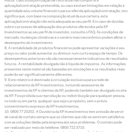
Risco). Caso a sua pontuação de risco atual não comporte a
aplicação/contratação pretendida, ou caso existam limitações em relação à
quantidade e/ou volume financeiro para a referida aplicação/contratação, isto
significa que, com base na composição atual da sua carteira, esta
aplicação/contratação não está adequada ao seu perfil. Em caso de dúvidas
sobre o processo de adequação dos produtos oferecidos pela XP
Investimentos ao seu perfil de investidor, consulte o FAQ. As condições de
mercado, mudanças climáticas e o cenário macroeconômico podem afetar o
desempenho do investimento.
A rentabilidade de produtos financeiros pode apresentar variações e seu
preço ou valor pode aumentar ou diminuir num curto espaço de tempo. Os
desempenhos anteriores não são necessariamente indicativos de resultados
futuros. A rentabilidade divulgada não é líquida de impostos. As informações
presentes neste material são baseadas em simulações e os resultados reais
poderão ser significativamente diferentes.
Este relatório é destinado à circulação exclusiva para a rede de
relacionamento da XP Investimentos, incluindo assessores de
investimentos da XP e clientes da XP, podendo também ser divulgado no site
da XP. Fica proibida sua reprodução ou redistribuição para qualquer pessoa,
no todo ou em parte, qualquer que seja o propósito, sem o prévio
consentimento expresso da XP Investimentos.
0800 77 20202. A Ouvidoria da XP Investimentos tem a missão de servir
de canal de contato sempre que os clientes que não se sentirem satisfeitos
com as soluções dadas pela empresa aos seus problemas. O contato pode
ser realizado por meio do telefone: 0800 722 3710.