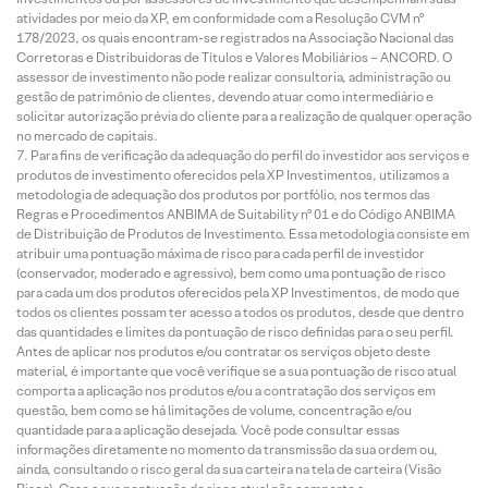
atividades por meio da XP, em conformidade com a Resolução CVM nº
178/2023, os quais encontram-se registrados na Associação Nacional das
Corretoras e Distribuidoras de Títulos e Valores Mobiliários – ANCORD. O
assessor de investimento não pode realizar consultoria, administração ou
gestão de patrimônio de clientes, devendo atuar como intermediário e
solicitar autorização prévia do cliente para a realização de qualquer operação
no mercado de capitais.
Para fins de verificação da adequação do perfil do investidor aos serviços e
produtos de investimento oferecidos pela XP Investimentos, utilizamos a
metodologia de adequação dos produtos por portfólio, nos termos das
Regras e Procedimentos ANBIMA de Suitability nº 01 e do Código ANBIMA
de Distribuição de Produtos de Investimento. Essa metodologia consiste em
atribuir uma pontuação máxima de risco para cada perfil de investidor
(conservador, moderado e agressivo), bem como uma pontuação de risco
para cada um dos produtos oferecidos pela XP Investimentos, de modo que
todos os clientes possam ter acesso a todos os produtos, desde que dentro
das quantidades e limites da pontuação de risco definidas para o seu perfil.
Antes de aplicar nos produtos e/ou contratar os serviços objeto deste
material, é importante que você verifique se a sua pontuação de risco atual
comporta a aplicação nos produtos e/ou a contratação dos serviços em
questão, bem como se há limitações de volume, concentração e/ou
quantidade para a aplicação desejada. Você pode consultar essas
informações diretamente no momento da transmissão da sua ordem ou,
ainda, consultando o risco geral da sua carteira na tela de carteira (Visão