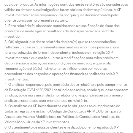
qualquer produto. As informações contidas neste relatório são consideradas
válidas na data de sua divulgação e foram obtidas de fontes públicas. A XP
Investimentos não se responsabiliza por qualquer decisão tomada pelo
cliente com base no presente relatório.
Este relatório foi elaborado considerando a classificação de risco dos
produtos de modo a gerar resultados de alocação para cada perfil de
investidor.
O(s) signatário(s) deste relatório declara(m) que as recomendações
refletem única e exclusivamente suas análises e opiniões pessoais, que
foram produzidas de forma independente, inclusive em relação à XP
Investimentos e que estão sujeitas a modificações sem aviso prévio em
decorrência de alterações nas condições de mercado, e que sua(s)
remuneração(es) é(são) indiretamente influenciada por receitas
provenientes dos negócios e operações financeiras realizadas pela XP
Investimentos.
O analista responsável pelo conteúdo deste relatório e pelo cumprimento
da Resolução CVM nº 20/2021 está indicado acima, sendo que, caso constem
a indicação de mais um analista no relatório, o responsável será o primeiro
analista credenciado a ser mencionado no relatório.
Os analistas da XP Investimentos estão obrigados ao cumprimento de
todas as regras previstas no Código de Conduta da APIMEC Brasil para o
Analista de Valores Mobiliários e na Política de Conduta dos Analistas de
Valores Mobiliários da XP Investimentos.
O atendimento de nossos clientes é realizado por empregados da XP
Investimentos ou por assessores de investimento que desempenham suas