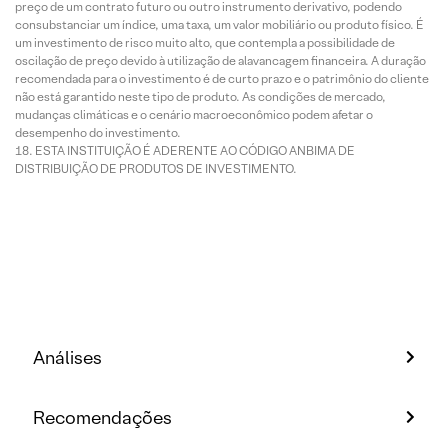
preço de um contrato futuro ou outro instrumento derivativo, podendo
consubstanciar um índice, uma taxa, um valor mobiliário ou produto físico. É
um investimento de risco muito alto, que contempla a possibilidade de
oscilação de preço devido à utilização de alavancagem financeira. A duração
recomendada para o investimento é de curto prazo e o patrimônio do cliente
não está garantido neste tipo de produto. As condições de mercado,
mudanças climáticas e o cenário macroeconômico podem afetar o
desempenho do investimento.
ESTA INSTITUIÇÃO É ADERENTE AO CÓDIGO ANBIMA DE
DISTRIBUIÇÃO DE PRODUTOS DE INVESTIMENTO.
Análises
Recomendações