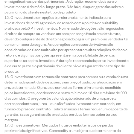
em significativas perdas patrimoniais. A duração recomendada para o
investimento é de médio-longo prazo. Não há quaisquer garantias sobre o
patrimônio do cliente neste tipo de produto.
O investimento em opções é preferencialmente indicado para
investidores de perfil agressivo, de acordo com a política de suitability
praticada pela XP Investimentos. No mercado de opções, são negociados
direitos de compra ou venda de um bem por preço fixado em data futura,
devendo o adquirente do direito negociado pagar um prêmio ao vendedor tal
como num acordo seguro. As operações com esses derivativos são
consideradas de risco muito alto por apresentarem altas relações de risco e
retorno e algumas posições apresentarem a possibilidade de perdas
superiores ao capital investido. A duração recomendada para o investimento
é de curto prazo e o patrimônio do cliente não está garantido neste tipo de
produto.
O investimento em termos são contratos para compra ou a venda de uma
determinada quantidade de ações, a um preço fixado, para liquidação em
prazo determinado. O prazo do contrato a Termo é livremente escolhido
pelos investidores, obedecendo o prazo mínimo de 16 dias e máximo de 999
dias corridos. O preço será o valor da ação adicionado de uma parcela
correspondente aos juros – que são fixados livremente em mercado, em
função do prazo do contrato. Toda transação a termo requer um depósito de
garantia. Essas garantias são prestadas em duas formas: cobertura ou
margem.
O investimento em Mercados Futuros embute riscos de perdas
patrimoniais significativos. Commodity é um objeto ou determinante de