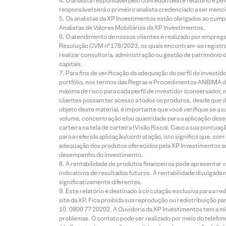
O analista responsável pelo conteúdo deste relatório e pe
responsável será o primeiro analista credenciado a ser menci
Os analistas da XP Investimentos estão obrigados ao cumpr
Analistas de Valores Mobiliários da XP Investimentos.
O atendimento de nossos clientes é realizado por empreg
Resolução CVM nº 178/2023, os quais encontram-se registrad
realizar consultoria, administração ou gestão de patrimônio 
capitais.
Para fins de verificação da adequação do perfil do invest
portfólio, nos termos das Regras e Procedimentos ANBIMA de
máxima de risco para cada perfil de investidor (conservado
clientes possam ter acesso a todos os produtos, desde que de
objeto deste material, é importante que você verifique se a
volume, concentração e/ou quantidade para a aplicação dese
carteira na tela de carteira (Visão Risco). Caso a sua pontu
para a referida aplicação/contratação, isto significa que, co
adequação dos produtos oferecidos pela XP Investimentos ao
desempenho do investimento.
A rentabilidade de produtos financeiros pode apresentar
indicativos de resultados futuros. A rentabilidade divulgada
significativamente diferentes.
Este relatório é destinado à circulação exclusiva para a 
site da XP. Fica proibida sua reprodução ou redistribuição p
0800 77 20202. A Ouvidoria da XP Investimentos tem a mi
problemas. O contato pode ser realizado por meio do telefon