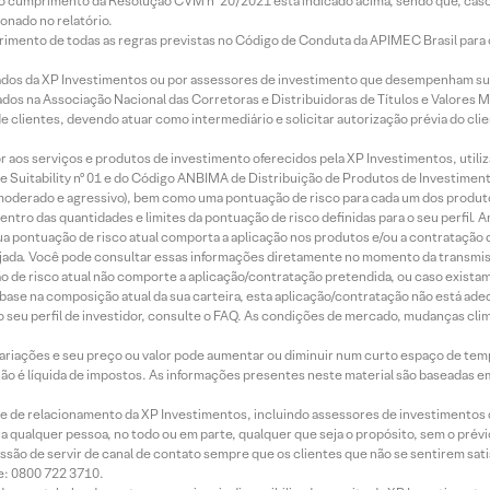
lo cumprimento da Resolução CVM nº 20/2021 está indicado acima, sendo que, caso 
onado no relatório.
imento de todas as regras previstas no Código de Conduta da APIMEC Brasil para o 
ados da XP Investimentos ou por assessores de investimento que desempenham sua
os na Associação Nacional das Corretoras e Distribuidoras de Títulos e Valores 
de clientes, devendo atuar como intermediário e solicitar autorização prévia do cl
idor aos serviços e produtos de investimento oferecidos pela XP Investimentos, uti
 Suitability nº 01 e do Código ANBIMA de Distribuição de Produtos de Investimen
r, moderado e agressivo), bem como uma pontuação de risco para cada um dos produ
ntro das quantidades e limites da pontuação de risco definidas para o seu perfil. A
 sua pontuação de risco atual comporta a aplicação nos produtos e/ou a contratação
jada. Você pode consultar essas informações diretamente no momento da transmissã
ação de risco atual não comporte a aplicação/contratação pretendida, ou caso exista
m base na composição atual da sua carteira, esta aplicação/contratação não está ad
 seu perfil de investidor, consulte o FAQ. As condições de mercado, mudanças cl
 variações e seu preço ou valor pode aumentar ou diminuir num curto espaço de t
 não é líquida de impostos. As informações presentes neste material são baseadas e
rede de relacionamento da XP Investimentos, incluindo assessores de investimentos
ara qualquer pessoa, no todo ou em parte, qualquer que seja o propósito, sem o pr
ssão de servir de canal de contato sempre que os clientes que não se sentirem sat
e: 0800 722 3710.