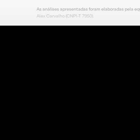
As análises apresentadas foram elaboradas pela eq
Alex Carvalho (CNPI-T 7950).