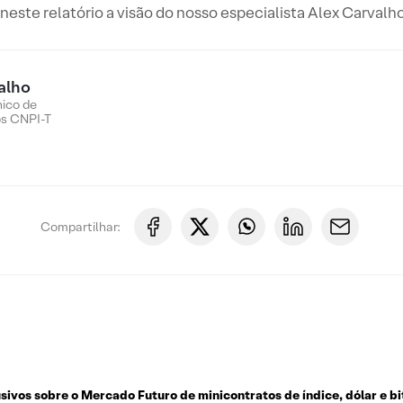
este relatório a visão do nosso especialista Alex Carvalho
alho
nico de
os CNPI-T
Compartilhar:
usivos sobre o
Mercado Futuro de minicontratos de índice, dólar e bi