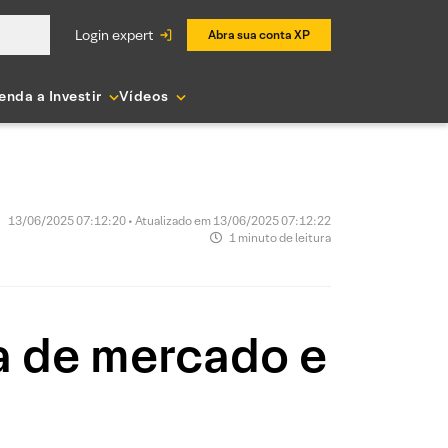
login expert
Abra sua conta XP
enda a Investir
Vídeos
13/06/2025 07:12:20 • Atualizado em 13/06/2025 07:12:22
1 minuto de leitura
a de mercado e