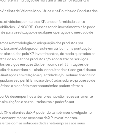
constem a indicação de mais um analista no relatório, o
Analista de Valores Mobiliários e na Política de Conduta dos
s atividades por meio da XP, em conformidade com a
Mobiliários – ANCORD. O assessor de investimento não pode
iente para a realização de qualquer operação no mercado de
lizamos a metodologia de adequação dos produtos por
to. Essa metodologia consiste em atribuir uma pontuação
tos oferecidos pela XP Investimentos, de modo que todos os
ntes de aplicar nos produtos e/ou contratar os serviços
 dos serviços em questão, bem como se há limitações de
o da sua ordem ou, ainda, consultando o risco geral da sua
m limitações em relação à quantidade e/ou volume financeiro
equada ao seu perfil. Em caso de dúvidas sobre o processo de
imáticas e o cenário macroeconômico podem afetar o
empo. Os desempenhos anteriores não são necessariamente
m simulações e os resultados reais poderão ser
 da XP e clientes da XP, podendo também ser divulgado no
évio consentimento expresso da XP Investimentos.
isfeitos com as soluções dadas pela empresa aos seus