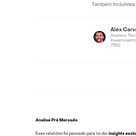
Também incluímos n
Alex Carv
Analista Téc
Investiment
7950
Analise Pré Mercado
Esse relatório foi pensado para te dar
insights excl