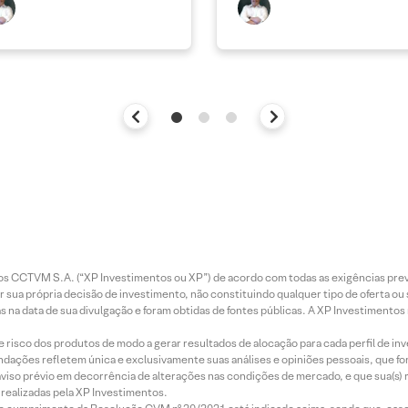
entos CCTVM S.A. (“XP Investimentos ou XP”) de acordo com todas as exigências p
r sua própria decisão de investimento, não constituindo qualquer tipo de oferta ou
s na data de sua divulgação e foram obtidas de fontes públicas. A XP Investimentos
e risco dos produtos de modo a gerar resultados de alocação para cada perfil de inv
mendações refletem única e exclusivamente suas análises e opiniões pessoais, que 
aviso prévio em decorrência de alterações nas condições de mercado, e que sua(s)
realizadas pela XP Investimentos.