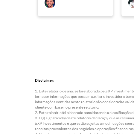
Disclaimer:
Este relatório de análise foi elaborado pela XP Investim
fornecer informações que possam auxiliar o investidor a toma
informações contidas neste relatório são consideradas válida
cliente com base no presente relatório.
Este relatório foi elaborado considerando a classificação d
O(s) signatário(s) deste relatório declara(m) que as reco
à XP Investimentos e que estão sujeitas a modificações sem 
receitas provenientes dos negócios e operações financeiras 