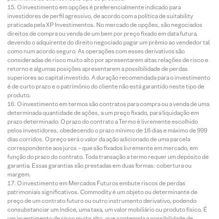
O investimento em opções é preferencialmente indicado para
investidores de perfil agressivo, de acordo com a política de suitability
praticada pela XP Investimentos. No mercado de opções, são negociados
direitos de compra ou venda de um bem por preço fixado em data futura,
devendo o adquirente do direito negociado pagar um prêmio ao vendedor tal
como num acordo seguro. As operações com esses derivativos são
consideradas de risco muito alto por apresentarem altas relações de risco e
retorno e algumas posições apresentarem a possibilidade de perdas
superiores ao capital investido. A duração recomendada para o investimento
é de curto prazo e o patrimônio do cliente não está garantido neste tipo de
produto.
O investimento em termos são contratos para compra ou a venda de uma
determinada quantidade de ações, a um preço fixado, para liquidação em
prazo determinado. O prazo do contrato a Termo é livremente escolhido
pelos investidores, obedecendo o prazo mínimo de 16 dias e máximo de 999
dias corridos. O preço será o valor da ação adicionado de uma parcela
correspondente aos juros – que são fixados livremente em mercado, em
função do prazo do contrato. Toda transação a termo requer um depósito de
garantia. Essas garantias são prestadas em duas formas: cobertura ou
margem.
O investimento em Mercados Futuros embute riscos de perdas
patrimoniais significativos. Commodity é um objeto ou determinante de
preço de um contrato futuro ou outro instrumento derivativo, podendo
consubstanciar um índice, uma taxa, um valor mobiliário ou produto físico. É
um investimento de risco muito alto, que contempla a possibilidade de