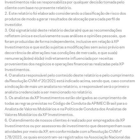
Investimentos não se responsabiliza por qualquer decisão tomada pelo
cliente com base no presente relatório.
Este relatório foi elaborado considerando a classificação de risco dos
produtos de modo a gerar resultados de alocação para cada perfil de
investidor.
O(s) signatário(s) deste relatório declara(m) que as recomendações
refletem única e exclusivamente suas análises e opiniões pessoais, que
foram produzidas de forma independente, inclusive em relação à XP
Investimentos e que estão sujeitas a modificações sem aviso prévio em
decorrência de alterações nas condições de mercado, e que sua(s)
remuneração(es) é(são) indiretamente influenciada por receitas
provenientes dos negócios e operações financeiras realizadas pela XP
Investimentos.
O analista responsável pelo conteúdo deste relatório e pelo cumprimento
da Resolução CVM nº 20/2021 está indicado acima, sendo que, caso constem
a indicação de mais um analista no relatório, o responsável será o primeiro
analista credenciado a ser mencionado no relatório.
Os analistas da XP Investimentos estão obrigados ao cumprimento de
todas as regras previstas no Código de Conduta da APIMEC Brasil para o
Analista de Valores Mobiliários e na Política de Conduta dos Analistas de
Valores Mobiliários da XP Investimentos.
O atendimento de nossos clientes é realizado por empregados da XP
Investimentos ou por assessores de investimento que desempenham suas
atividades por meio da XP, em conformidade com a Resolução CVM nº
178/2023, os quais encontram-se registrados na Associação Nacional das