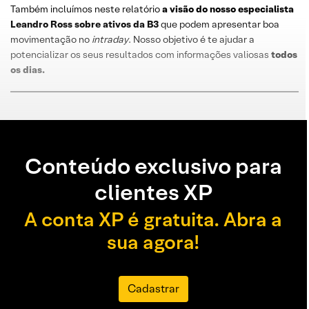
Também incluímos neste relatório
a visão do nosso especialista
Leandro
Ross
sobre
ativos da B3
que podem apresentar boa
movimentação no
intraday
. Nosso objetivo é te ajudar a
potencializar os seus resultados com informações valiosas
todos
os dias
.
Conteúdo exclusivo para
clientes XP
A conta XP é gratuita. Abra a
sua agora!
Cadastrar