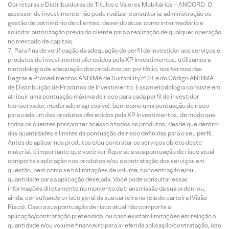
Corretoras e Distribuidoras de Títulos e Valores Mobiliários – ANCORD. O
assessor de investimento não pode realizar consultoria, administração ou
gestão de patrimônio de clientes, devendo atuar como intermediário e
solicitar autorização prévia do cliente para a realização de qualquer operação
no mercado de capitais.
Para fins de verificação da adequação do perfil do investidor aos serviços e
produtos de investimento oferecidos pela XP Investimentos, utilizamos a
metodologia de adequação dos produtos por portfólio, nos termos das
Regras e Procedimentos ANBIMA de Suitability nº 01 e do Código ANBIMA
de Distribuição de Produtos de Investimento. Essa metodologia consiste em
atribuir uma pontuação máxima de risco para cada perfil de investidor
(conservador, moderado e agressivo), bem como uma pontuação de risco
para cada um dos produtos oferecidos pela XP Investimentos, de modo que
todos os clientes possam ter acesso a todos os produtos, desde que dentro
das quantidades e limites da pontuação de risco definidas para o seu perfil.
Antes de aplicar nos produtos e/ou contratar os serviços objeto deste
material, é importante que você verifique se a sua pontuação de risco atual
comporta a aplicação nos produtos e/ou a contratação dos serviços em
questão, bem como se há limitações de volume, concentração e/ou
quantidade para a aplicação desejada. Você pode consultar essas
informações diretamente no momento da transmissão da sua ordem ou,
ainda, consultando o risco geral da sua carteira na tela de carteira (Visão
Risco). Caso a sua pontuação de risco atual não comporte a
aplicação/contratação pretendida, ou caso existam limitações em relação à
quantidade e/ou volume financeiro para a referida aplicação/contratação, isto