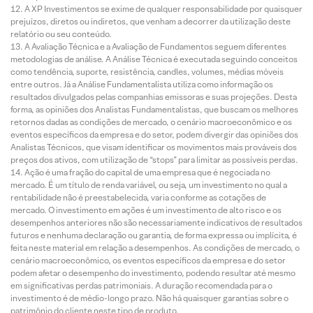
A XP Investimentos se exime de qualquer responsabilidade por quaisquer
prejuízos, diretos ou indiretos, que venham a decorrer da utilização deste
relatório ou seu conteúdo.
A Avaliação Técnica e a Avaliação de Fundamentos seguem diferentes
metodologias de análise. A Análise Técnica é executada seguindo conceitos
como tendência, suporte, resistência, candles, volumes, médias móveis
entre outros. Já a Análise Fundamentalista utiliza como informação os
resultados divulgados pelas companhias emissoras e suas projeções. Desta
forma, as opiniões dos Analistas Fundamentalistas, que buscam os melhores
retornos dadas as condições de mercado, o cenário macroeconômico e os
eventos específicos da empresa e do setor, podem divergir das opiniões dos
Analistas Técnicos, que visam identificar os movimentos mais prováveis dos
preços dos ativos, com utilização de “stops” para limitar as possíveis perdas.
Ação é uma fração do capital de uma empresa que é negociada no
mercado. É um título de renda variável, ou seja, um investimento no qual a
rentabilidade não é preestabelecida, varia conforme as cotações de
mercado. O investimento em ações é um investimento de alto risco e os
desempenhos anteriores não são necessariamente indicativos de resultados
futuros e nenhuma declaração ou garantia, de forma expressa ou implícita, é
feita neste material em relação a desempenhos. As condições de mercado, o
cenário macroeconômico, os eventos específicos da empresa e do setor
podem afetar o desempenho do investimento, podendo resultar até mesmo
em significativas perdas patrimoniais. A duração recomendada para o
investimento é de médio-longo prazo. Não há quaisquer garantias sobre o
patrimônio do cliente neste tipo de produto.