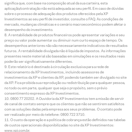
significa que, com base na composição atual da sua carteira, esta
aplicação/contratação não está adequada ao seu perfil. Em caso de dúvidas
sobre o processo de adequação dos produtos oferecidos pela XP
Investimentos ao seu perfil de investidor, consulte o FAQ. As condições de
mercado, mudanças climáticas e o cenário macroeconômico podem afetar o
desempenho do investimento.
A rentabilidade de produtos financeiros pode apresentar variações e seu
preço ou valor pode aumentar ou diminuir num curto espaço de tempo. Os
desempenhos anteriores não são necessariamente indicativos de resultados
futuros. A rentabilidade divulgada não é líquida de impostos. As informações
presentes neste material são baseadas em simulações e os resultados reais
poderão ser significativamente diferentes.
Este relatório é destinado à circulação exclusiva para a rede de
relacionamento da XP Investimentos, incluindo assessores de
investimentos da XP e clientes da XP, podendo também ser divulgado no site
da XP. Fica proibida sua reprodução ou redistribuição para qualquer pessoa,
no todo ou em parte, qualquer que seja o propósito, sem o prévio
consentimento expresso da XP Investimentos.
0800 77 20202. A Ouvidoria da XP Investimentos tem a missão de servir
de canal de contato sempre que os clientes que não se sentirem satisfeitos
com as soluções dadas pela empresa aos seus problemas. O contato pode
ser realizado por meio do telefone: 0800 722 3710.
O custo da operação e a política de cobrança estão definidos nas tabelas
de custos operacionais disponibilizadas no site da XP Investimentos:
www.xpi.com.br.