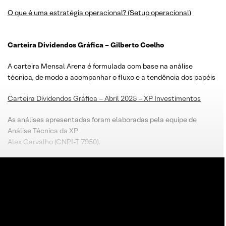
O que é uma estratégia operacional? (Setup operacional)
Carteira Dividendos Gráfica – Gilberto Coelho
A carteira Mensal Arena é formulada com base na análise
técnica, de modo a acompanhar o fluxo e a tendência dos papéis
Carteira Dividendos Gráfica – Abril 2025 – XP Investimentos
As análises apresentadas foram elaboradas pela equipe de
Análise Técnica da XP
Alex Carvalho (CNPI-T 7950).