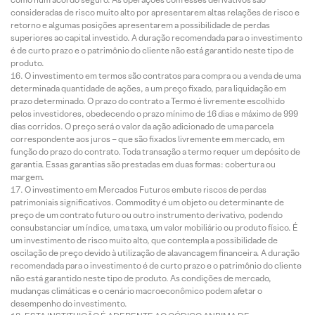
consideradas de risco muito alto por apresentarem altas relações de risco e
retorno e algumas posições apresentarem a possibilidade de perdas
superiores ao capital investido. A duração recomendada para o investimento
é de curto prazo e o patrimônio do cliente não está garantido neste tipo de
produto.
O investimento em termos são contratos para compra ou a venda de uma
determinada quantidade de ações, a um preço fixado, para liquidação em
prazo determinado. O prazo do contrato a Termo é livremente escolhido
pelos investidores, obedecendo o prazo mínimo de 16 dias e máximo de 999
dias corridos. O preço será o valor da ação adicionado de uma parcela
correspondente aos juros – que são fixados livremente em mercado, em
função do prazo do contrato. Toda transação a termo requer um depósito de
garantia. Essas garantias são prestadas em duas formas: cobertura ou
margem.
O investimento em Mercados Futuros embute riscos de perdas
patrimoniais significativos. Commodity é um objeto ou determinante de
preço de um contrato futuro ou outro instrumento derivativo, podendo
consubstanciar um índice, uma taxa, um valor mobiliário ou produto físico. É
um investimento de risco muito alto, que contempla a possibilidade de
oscilação de preço devido à utilização de alavancagem financeira. A duração
recomendada para o investimento é de curto prazo e o patrimônio do cliente
não está garantido neste tipo de produto. As condições de mercado,
mudanças climáticas e o cenário macroeconômico podem afetar o
desempenho do investimento.