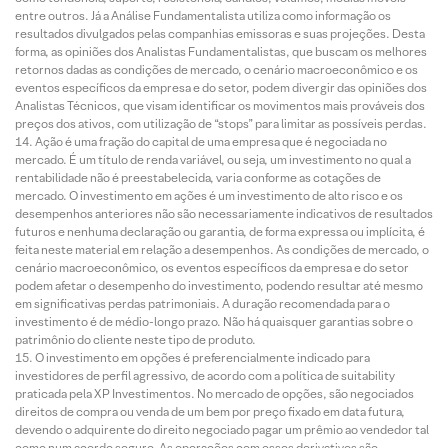
entre outros. Já a Análise Fundamentalista utiliza como informação os
resultados divulgados pelas companhias emissoras e suas projeções. Desta
forma, as opiniões dos Analistas Fundamentalistas, que buscam os melhores
retornos dadas as condições de mercado, o cenário macroeconômico e os
eventos específicos da empresa e do setor, podem divergir das opiniões dos
Analistas Técnicos, que visam identificar os movimentos mais prováveis dos
preços dos ativos, com utilização de “stops” para limitar as possíveis perdas.
Ação é uma fração do capital de uma empresa que é negociada no
mercado. É um título de renda variável, ou seja, um investimento no qual a
rentabilidade não é preestabelecida, varia conforme as cotações de
mercado. O investimento em ações é um investimento de alto risco e os
desempenhos anteriores não são necessariamente indicativos de resultados
futuros e nenhuma declaração ou garantia, de forma expressa ou implícita, é
feita neste material em relação a desempenhos. As condições de mercado, o
cenário macroeconômico, os eventos específicos da empresa e do setor
podem afetar o desempenho do investimento, podendo resultar até mesmo
em significativas perdas patrimoniais. A duração recomendada para o
investimento é de médio-longo prazo. Não há quaisquer garantias sobre o
patrimônio do cliente neste tipo de produto.
O investimento em opções é preferencialmente indicado para
investidores de perfil agressivo, de acordo com a política de suitability
praticada pela XP Investimentos. No mercado de opções, são negociados
direitos de compra ou venda de um bem por preço fixado em data futura,
devendo o adquirente do direito negociado pagar um prêmio ao vendedor tal
como num acordo seguro. As operações com esses derivativos são