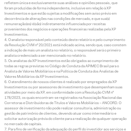
refletem única e exclusivamente suas análises e opiniões pessoais, que
foram produzidas de forma independente, inclusive em relação à XP
Investimentos e que estão sujeitas a modificações sem aviso prévio em
decorrência de alterações nas condições de mercado, e que sua(s)
remuneração(es) é(são) indiretamente influenciada por receitas
provenientes dos negócios e operações financeiras realizadas pela XP
Investimentos.
O analista responsável pelo conteúdo deste relatório e pelo cumprimento
da Resolução CVM nº 20/2021 está indicado acima, sendo que, caso constem
a indicação de mais um analista no relatório, o responsável será o primeiro
analista credenciado a ser mencionado no relatório.
Os analistas da XP Investimentos estão obrigados ao cumprimento de
todas as regras previstas no Código de Conduta da APIMEC Brasil para o
Analista de Valores Mobiliários e na Política de Conduta dos Analistas de
Valores Mobiliários da XP Investimentos.
O atendimento de nossos clientes é realizado por empregados da XP
Investimentos ou por assessores de investimento que desempenham suas
atividades por meio da XP, em conformidade com a Resolução CVM nº
178/2023, os quais encontram-se registrados na Associação Nacional das
Corretoras e Distribuidoras de Títulos e Valores Mobiliários – ANCORD. O
assessor de investimento não pode realizar consultoria, administração ou
gestão de patrimônio de clientes, devendo atuar como intermediário e
solicitar autorização prévia do cliente para a realização de qualquer operação
no mercado de capitais.
Para fins de verificação da adequação do perfil do investidor aos serviços e