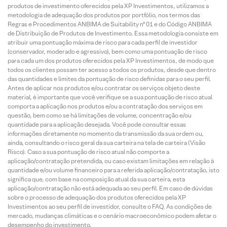
produtos de investimento oferecidos pela XP Investimentos, utilizamos a
metodologia de adequação dos produtos por portfólio, nos termos das
Regras e Procedimentos ANBIMA de Suitability nº 01 e do Código ANBIMA
de Distribuição de Produtos de Investimento. Essa metodologia consiste em
atribuir uma pontuação máxima de risco para cada perfil de investidor
(conservador, moderado e agressivo), bem como uma pontuação de risco
para cada um dos produtos oferecidos pela XP Investimentos, de modo que
todos os clientes possam ter acesso a todos os produtos, desde que dentro
das quantidades e limites da pontuação de risco definidas para o seu perfil.
Antes de aplicar nos produtos e/ou contratar os serviços objeto deste
material, é importante que você verifique se a sua pontuação de risco atual
comporta a aplicação nos produtos e/ou a contratação dos serviços em
questão, bem como se há limitações de volume, concentração e/ou
quantidade para a aplicação desejada. Você pode consultar essas
informações diretamente no momento da transmissão da sua ordem ou,
ainda, consultando o risco geral da sua carteira na tela de carteira (Visão
Risco). Caso a sua pontuação de risco atual não comporte a
aplicação/contratação pretendida, ou caso existam limitações em relação à
quantidade e/ou volume financeiro para a referida aplicação/contratação, isto
significa que, com base na composição atual da sua carteira, esta
aplicação/contratação não está adequada ao seu perfil. Em caso de dúvidas
sobre o processo de adequação dos produtos oferecidos pela XP
Investimentos ao seu perfil de investidor, consulte o FAQ. As condições de
mercado, mudanças climáticas e o cenário macroeconômico podem afetar o
desempenho do investimento.