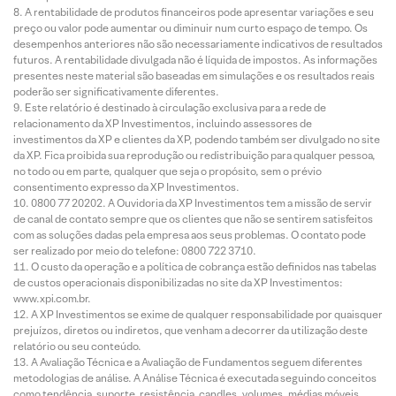
A rentabilidade de produtos financeiros pode apresentar variações e seu
preço ou valor pode aumentar ou diminuir num curto espaço de tempo. Os
desempenhos anteriores não são necessariamente indicativos de resultados
futuros. A rentabilidade divulgada não é líquida de impostos. As informações
presentes neste material são baseadas em simulações e os resultados reais
poderão ser significativamente diferentes.
Este relatório é destinado à circulação exclusiva para a rede de
relacionamento da XP Investimentos, incluindo assessores de
investimentos da XP e clientes da XP, podendo também ser divulgado no site
da XP. Fica proibida sua reprodução ou redistribuição para qualquer pessoa,
no todo ou em parte, qualquer que seja o propósito, sem o prévio
consentimento expresso da XP Investimentos.
0800 77 20202. A Ouvidoria da XP Investimentos tem a missão de servir
de canal de contato sempre que os clientes que não se sentirem satisfeitos
com as soluções dadas pela empresa aos seus problemas. O contato pode
ser realizado por meio do telefone: 0800 722 3710.
O custo da operação e a política de cobrança estão definidos nas tabelas
de custos operacionais disponibilizadas no site da XP Investimentos:
www.xpi.com.br.
A XP Investimentos se exime de qualquer responsabilidade por quaisquer
prejuízos, diretos ou indiretos, que venham a decorrer da utilização deste
relatório ou seu conteúdo.
A Avaliação Técnica e a Avaliação de Fundamentos seguem diferentes
metodologias de análise. A Análise Técnica é executada seguindo conceitos
como tendência, suporte, resistência, candles, volumes, médias móveis