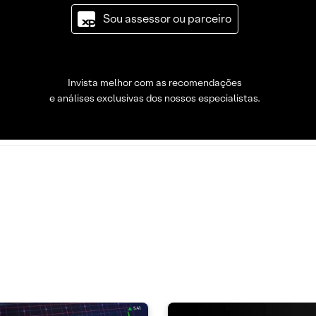
Sou assessor ou parceiro
Invista melhor com as recomendações
e análises exclusivas dos nossos especialistas.