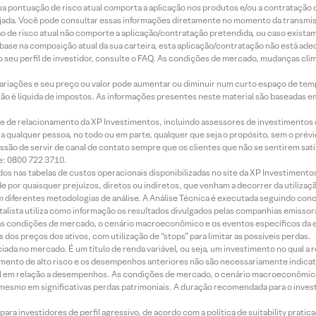
 sua pontuação de risco atual comporta a aplicação nos produtos e/ou a contratação
jada. Você pode consultar essas informações diretamente no momento da transmissã
ação de risco atual não comporte a aplicação/contratação pretendida, ou caso exista
m base na composição atual da sua carteira, esta aplicação/contratação não está ad
 seu perfil de investidor, consulte o FAQ. As condições de mercado, mudanças cl
 variações e seu preço ou valor pode aumentar ou diminuir num curto espaço de t
 não é líquida de impostos. As informações presentes neste material são baseadas e
rede de relacionamento da XP Investimentos, incluindo assessores de investimentos
ara qualquer pessoa, no todo ou em parte, qualquer que seja o propósito, sem o pr
ssão de servir de canal de contato sempre que os clientes que não se sentirem sat
e: 0800 722 3710.
dos nas tabelas de custos operacionais disponibilizadas no site da XP Investimento
 por quaisquer prejuízos, diretos ou indiretos, que venham a decorrer da utilizaç
 diferentes metodologias de análise. A Análise Técnica é executada seguindo conc
alista utiliza como informação os resultados divulgados pelas companhias emissora
 condições de mercado, o cenário macroeconômico e os eventos específicos da em
dos preços dos ativos, com utilização de “stops” para limitar as possíveis perdas.
ada no mercado. É um título de renda variável, ou seja, um investimento no qual a r
mento de alto risco e os desempenhos anteriores não são necessariamente indicat
terial em relação a desempenhos. As condições de mercado, o cenário macroeconômi
mesmo em significativas perdas patrimoniais. A duração recomendada para o inves
ra investidores de perfil agressivo, de acordo com a política de suitability prat