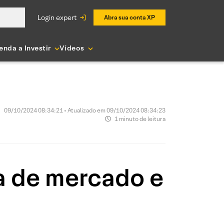
login expert
Abra sua conta XP
enda a Investir
Vídeos
09/10/2024 08:34:21 • Atualizado em 09/10/2024 08:34:23
1 minuto de leitura
a de mercado e