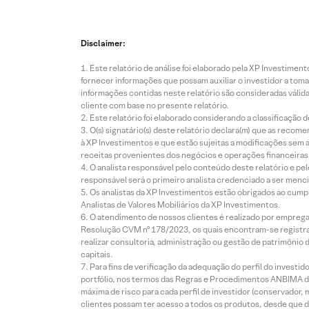
Disclaimer:
Este relatório de análise foi elaborado pela XP Investim
fornecer informações que possam auxiliar o investidor a toma
informações contidas neste relatório são consideradas válida
cliente com base no presente relatório.
Este relatório foi elaborado considerando a classificação d
O(s) signatário(s) deste relatório declara(m) que as reco
à XP Investimentos e que estão sujeitas a modificações sem 
receitas provenientes dos negócios e operações financeiras 
O analista responsável pelo conteúdo deste relatório e pe
responsável será o primeiro analista credenciado a ser menci
Os analistas da XP Investimentos estão obrigados ao cumpr
Analistas de Valores Mobiliários da XP Investimentos.
O atendimento de nossos clientes é realizado por empreg
Resolução CVM nº 178/2023, os quais encontram-se registrad
realizar consultoria, administração ou gestão de patrimônio 
capitais.
Para fins de verificação da adequação do perfil do invest
portfólio, nos termos das Regras e Procedimentos ANBIMA de
máxima de risco para cada perfil de investidor (conservado
clientes possam ter acesso a todos os produtos, desde que de