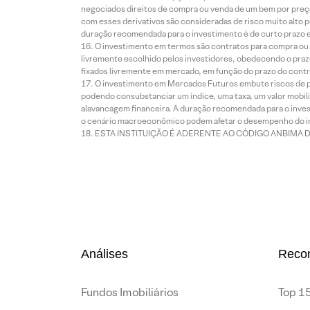
negociados direitos de compra ou venda de um bem por preço
com esses derivativos são consideradas de risco muito alto p
duração recomendada para o investimento é de curto prazo e 
O investimento em termos são contratos para compra ou a
livremente escolhido pelos investidores, obedecendo o prazo
fixados livremente em mercado, em função do prazo do contr
O investimento em Mercados Futuros embute riscos de pe
podendo consubstanciar um índice, uma taxa, um valor mobiliá
alavancagem financeira. A duração recomendada para o invest
o cenário macroeconômico podem afetar o desempenho do i
ESTA INSTITUIÇÃO É ADERENTE AO CÓDIGO ANBIMA 
Análises
Reco
Fundos Imobiliários
Top 15