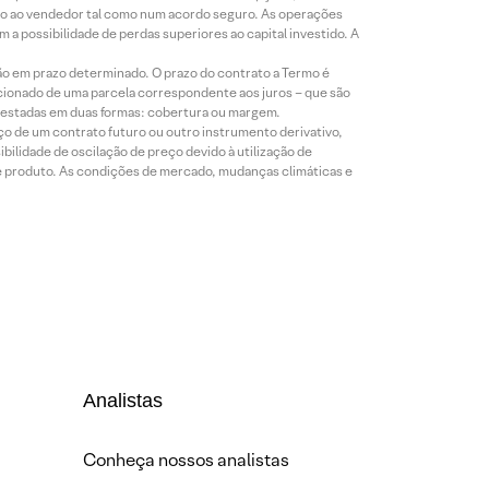
mio ao vendedor tal como num acordo seguro. As operações
a possibilidade de perdas superiores ao capital investido. A
ão em prazo determinado. O prazo do contrato a Termo é
icionado de uma parcela correspondente aos juros – que são
prestadas em duas formas: cobertura ou margem.
o de um contrato futuro ou outro instrumento derivativo,
bilidade de oscilação de preço devido à utilização de
de produto. As condições de mercado, mudanças climáticas e
Analistas
Conheça nossos analistas