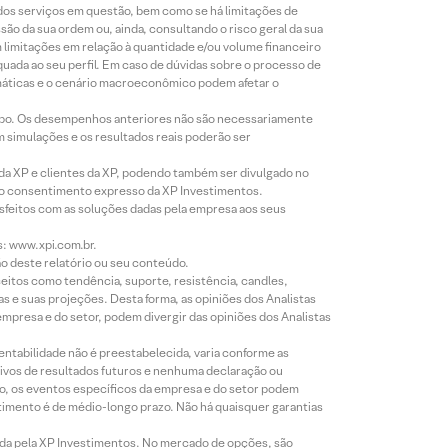
 dos serviços em questão, bem como se há limitações de
o da sua ordem ou, ainda, consultando o risco geral da sua
m limitações em relação à quantidade e/ou volume financeiro
equada ao seu perfil. Em caso de dúvidas sobre o processo de
imáticas e o cenário macroeconômico podem afetar o
empo. Os desempenhos anteriores não são necessariamente
m simulações e os resultados reais poderão ser
 da XP e clientes da XP, podendo também ser divulgado no
évio consentimento expresso da XP Investimentos.
isfeitos com as soluções dadas pela empresa aos seus
s: www.xpi.com.br.
ão deste relatório ou seu conteúdo.
eitos como tendência, suporte, resistência, candles,
s e suas projeções. Desta forma, as opiniões dos Analistas
presa e do setor, podem divergir das opiniões dos Analistas
entabilidade não é preestabelecida, varia conforme as
ivos de resultados futuros e nenhuma declaração ou
co, os eventos específicos da empresa e do setor podem
timento é de médio-longo prazo. Não há quaisquer garantias
icada pela XP Investimentos. No mercado de opções, são