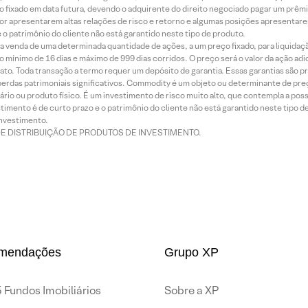
 fixado em data futura, devendo o adquirente do direito negociado pagar um prê
or apresentarem altas relações de risco e retorno e algumas posições apresentarem 
o patrimônio do cliente não está garantido neste tipo de produto.
 venda de uma determinada quantidade de ações, a um preço fixado, para liquidaç
 mínimo de 16 dias e máximo de 999 dias corridos. O preço será o valor da ação ad
ato. Toda transação a termo requer um depósito de garantia. Essas garantias são 
rdas patrimoniais significativos. Commodity é um objeto ou determinante de preç
rio ou produto físico. É um investimento de risco muito alto, que contempla a possi
imento é de curto prazo e o patrimônio do cliente não está garantido neste tipo 
nvestimento.
DE DISTRIBUIÇÃO DE PRODUTOS DE INVESTIMENTO.
mendações
Grupo XP
 Fundos Imobiliários
Sobre a XP