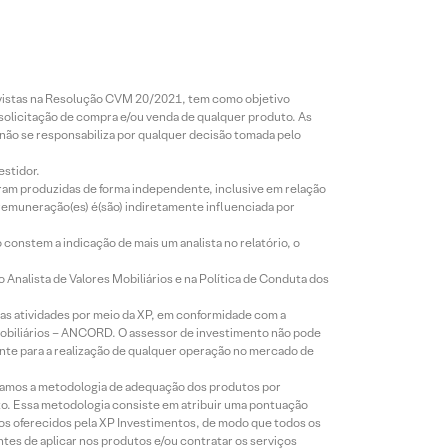
revistas na Resolução CVM 20/2021, tem como objetivo
 solicitação de compra e/ou venda de qualquer produto. As
 não se responsabiliza por qualquer decisão tomada pelo
estidor.
foram produzidas de forma independente, inclusive em relação
 remuneração(es) é(são) indiretamente influenciada por
constem a indicação de mais um analista no relatório, o
Analista de Valores Mobiliários e na Política de Conduta dos
s atividades por meio da XP, em conformidade com a
Mobiliários – ANCORD. O assessor de investimento não pode
iente para a realização de qualquer operação no mercado de
lizamos a metodologia de adequação dos produtos por
to. Essa metodologia consiste em atribuir uma pontuação
tos oferecidos pela XP Investimentos, de modo que todos os
ntes de aplicar nos produtos e/ou contratar os serviços