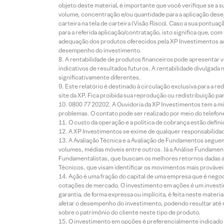
objeto deste material, é importante que você verifique se a
volume, concentração e/ou quantidade para a aplicação dese
carteira na tela de carteira (Visão Risco). Caso a sua pontu
para a referida aplicação/contratação, isto significa que, co
adequação dos produtos oferecidos pela XP Investimentos ao
desempenho do investimento.
A rentabilidade de produtos financeiros pode apresentar
indicativos de resultados futuros. A rentabilidade divulgada
significativamente diferentes.
Este relatório é destinado à circulação exclusiva para a 
site da XP. Fica proibida sua reprodução ou redistribuição p
0800 77 20202. A Ouvidoria da XP Investimentos tem a mi
problemas. O contato pode ser realizado por meio do telefon
O custo da operação e a política de cobrança estão defini
A XP Investimentos se exime de qualquer responsabilidade
A Avaliação Técnica e a Avaliação de Fundamentos seguem
volumes, médias móveis entre outros. Já a Análise Fundament
Fundamentalistas, que buscam os melhores retornos dadas as
Técnicos, que visam identificar os movimentos mais prováveis 
Ação é uma fração do capital de uma empresa que é negoci
cotações de mercado. O investimento em ações é um investi
garantia, de forma expressa ou implícita, é feita neste ma
afetar o desempenho do investimento, podendo resultar até 
sobre o patrimônio do cliente neste tipo de produto.
O investimento em opções é preferencialmente indicado pa