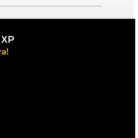
 XP
ra!