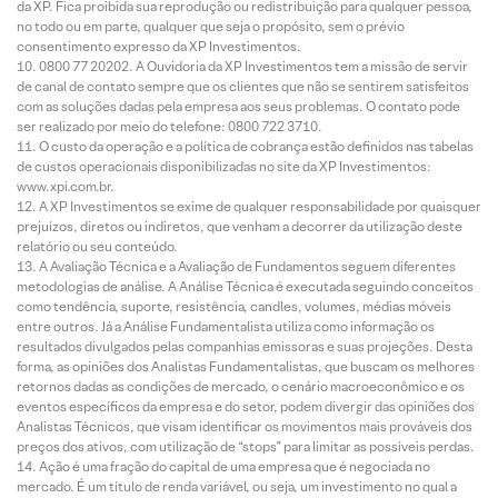
da XP. Fica proibida sua reprodução ou redistribuição para qualquer pessoa,
no todo ou em parte, qualquer que seja o propósito, sem o prévio
consentimento expresso da XP Investimentos.
0800 77 20202. A Ouvidoria da XP Investimentos tem a missão de servir
de canal de contato sempre que os clientes que não se sentirem satisfeitos
com as soluções dadas pela empresa aos seus problemas. O contato pode
ser realizado por meio do telefone: 0800 722 3710.
O custo da operação e a política de cobrança estão definidos nas tabelas
de custos operacionais disponibilizadas no site da XP Investimentos:
www.xpi.com.br.
A XP Investimentos se exime de qualquer responsabilidade por quaisquer
prejuízos, diretos ou indiretos, que venham a decorrer da utilização deste
relatório ou seu conteúdo.
A Avaliação Técnica e a Avaliação de Fundamentos seguem diferentes
metodologias de análise. A Análise Técnica é executada seguindo conceitos
como tendência, suporte, resistência, candles, volumes, médias móveis
entre outros. Já a Análise Fundamentalista utiliza como informação os
resultados divulgados pelas companhias emissoras e suas projeções. Desta
forma, as opiniões dos Analistas Fundamentalistas, que buscam os melhores
retornos dadas as condições de mercado, o cenário macroeconômico e os
eventos específicos da empresa e do setor, podem divergir das opiniões dos
Analistas Técnicos, que visam identificar os movimentos mais prováveis dos
preços dos ativos, com utilização de “stops” para limitar as possíveis perdas.
Ação é uma fração do capital de uma empresa que é negociada no
mercado. É um título de renda variável, ou seja, um investimento no qual a