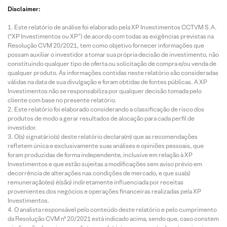
Disclaimer:
Este relatório de análise foi elaborado pela XP Investimentos CCTVM S.A.
(“XP Investimentos ou XP”) de acordo com todas as exigências previstas na
Resolução CVM 20/2021, tem como objetivo fornecer informações que
possam auxiliar o investidor a tomar sua própria decisão de investimento, não
constituindo qualquer tipo de oferta ou solicitação de compra e/ou venda de
qualquer produto. As informações contidas neste relatório são consideradas
válidas na data de sua divulgação e foram obtidas de fontes públicas. A XP
Investimentos não se responsabiliza por qualquer decisão tomada pelo
cliente com base no presente relatório.
Este relatório foi elaborado considerando a classificação de risco dos
produtos de modo a gerar resultados de alocação para cada perfil de
investidor.
O(s) signatário(s) deste relatório declara(m) que as recomendações
refletem única e exclusivamente suas análises e opiniões pessoais, que
foram produzidas de forma independente, inclusive em relação à XP
Investimentos e que estão sujeitas a modificações sem aviso prévio em
decorrência de alterações nas condições de mercado, e que sua(s)
remuneração(es) é(são) indiretamente influenciada por receitas
provenientes dos negócios e operações financeiras realizadas pela XP
Investimentos.
O analista responsável pelo conteúdo deste relatório e pelo cumprimento
da Resolução CVM nº 20/2021 está indicado acima, sendo que, caso constem