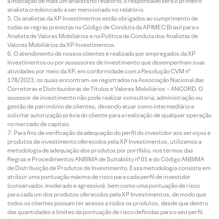
a indicação de mais um analista no relatório, o responsável será o primeiro
analista credenciado a ser mencionado no relatório.
Os analistas da XP Investimentos estão obrigados ao cumprimento de
todas as regras previstas no Código de Conduta da APIMEC Brasil para o
Analista de Valores Mobiliários e na Política de Conduta dos Analistas de
Valores Mobiliários da XP Investimentos.
O atendimento de nossos clientes é realizado por empregados da XP
Investimentos ou por assessores de investimento que desempenham suas
atividades por meio da XP, em conformidade com a Resolução CVM nº
178/2023, os quais encontram-se registrados na Associação Nacional das
Corretoras e Distribuidoras de Títulos e Valores Mobiliários – ANCORD. O
assessor de investimento não pode realizar consultoria, administração ou
gestão de patrimônio de clientes, devendo atuar como intermediário e
solicitar autorização prévia do cliente para a realização de qualquer operação
no mercado de capitais.
Para fins de verificação da adequação do perfil do investidor aos serviços e
produtos de investimento oferecidos pela XP Investimentos, utilizamos a
metodologia de adequação dos produtos por portfólio, nos termos das
Regras e Procedimentos ANBIMA de Suitability nº 01 e do Código ANBIMA
de Distribuição de Produtos de Investimento. Essa metodologia consiste em
atribuir uma pontuação máxima de risco para cada perfil de investidor
(conservador, moderado e agressivo), bem como uma pontuação de risco
para cada um dos produtos oferecidos pela XP Investimentos, de modo que
todos os clientes possam ter acesso a todos os produtos, desde que dentro
das quantidades e limites da pontuação de risco definidas para o seu perfil.