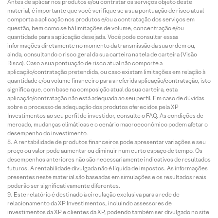
Antes de aplicar nos produtos e/ou contratar os serviços objeto deste
material, é importante que você verifique se a sua pontuação de risco atual
comporta a aplicação nos produtos e/ou a contratação dos serviços em
questão, bem como se há limitações de volume, concentração e/ou
quantidade para a aplicação desejada. Você pode consultar essas
informações diretamente no momento da transmissão da sua ordem ou,
ainda, consultando o risco geral da sua carteira na tela de carteira (Visão
Risco). Caso a sua pontuação de risco atual não comporte a
aplicação/contratação pretendida, ou caso existam limitações em relação à
quantidade e/ou volume financeiro para a referida aplicação/contratação, isto
significa que, com base na composição atual da sua carteira, esta
aplicação/contratação não está adequada ao seu perfil. Em caso de dúvidas
sobre o processo de adequação dos produtos oferecidos pela XP
Investimentos ao seu perfil de investidor, consulte o FAQ. As condições de
mercado, mudanças climáticas e o cenário macroeconômico podem afetar o
desempenho do investimento.
A rentabilidade de produtos financeiros pode apresentar variações e seu
preço ou valor pode aumentar ou diminuir num curto espaço de tempo. Os
desempenhos anteriores não são necessariamente indicativos de resultados
futuros. A rentabilidade divulgada não é líquida de impostos. As informações
presentes neste material são baseadas em simulações e os resultados reais
poderão ser significativamente diferentes.
Este relatório é destinado à circulação exclusiva para a rede de
relacionamento da XP Investimentos, incluindo assessores de
investimentos da XP e clientes da XP, podendo também ser divulgado no site