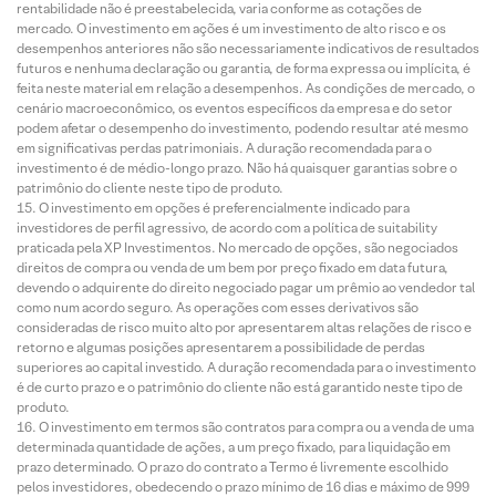
rentabilidade não é preestabelecida, varia conforme as cotações de
mercado. O investimento em ações é um investimento de alto risco e os
desempenhos anteriores não são necessariamente indicativos de resultados
futuros e nenhuma declaração ou garantia, de forma expressa ou implícita, é
feita neste material em relação a desempenhos. As condições de mercado, o
cenário macroeconômico, os eventos específicos da empresa e do setor
podem afetar o desempenho do investimento, podendo resultar até mesmo
em significativas perdas patrimoniais. A duração recomendada para o
investimento é de médio-longo prazo. Não há quaisquer garantias sobre o
patrimônio do cliente neste tipo de produto.
O investimento em opções é preferencialmente indicado para
investidores de perfil agressivo, de acordo com a política de suitability
praticada pela XP Investimentos. No mercado de opções, são negociados
direitos de compra ou venda de um bem por preço fixado em data futura,
devendo o adquirente do direito negociado pagar um prêmio ao vendedor tal
como num acordo seguro. As operações com esses derivativos são
consideradas de risco muito alto por apresentarem altas relações de risco e
retorno e algumas posições apresentarem a possibilidade de perdas
superiores ao capital investido. A duração recomendada para o investimento
é de curto prazo e o patrimônio do cliente não está garantido neste tipo de
produto.
O investimento em termos são contratos para compra ou a venda de uma
determinada quantidade de ações, a um preço fixado, para liquidação em
prazo determinado. O prazo do contrato a Termo é livremente escolhido
pelos investidores, obedecendo o prazo mínimo de 16 dias e máximo de 999