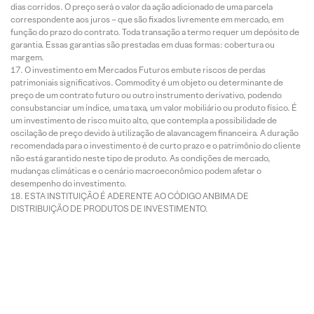
dias corridos. O preço será o valor da ação adicionado de uma parcela
correspondente aos juros – que são fixados livremente em mercado, em
função do prazo do contrato. Toda transação a termo requer um depósito de
garantia. Essas garantias são prestadas em duas formas: cobertura ou
margem.
O investimento em Mercados Futuros embute riscos de perdas
patrimoniais significativos. Commodity é um objeto ou determinante de
preço de um contrato futuro ou outro instrumento derivativo, podendo
consubstanciar um índice, uma taxa, um valor mobiliário ou produto físico. É
um investimento de risco muito alto, que contempla a possibilidade de
oscilação de preço devido à utilização de alavancagem financeira. A duração
recomendada para o investimento é de curto prazo e o patrimônio do cliente
não está garantido neste tipo de produto. As condições de mercado,
mudanças climáticas e o cenário macroeconômico podem afetar o
desempenho do investimento.
ESTA INSTITUIÇÃO É ADERENTE AO CÓDIGO ANBIMA DE
DISTRIBUIÇÃO DE PRODUTOS DE INVESTIMENTO.