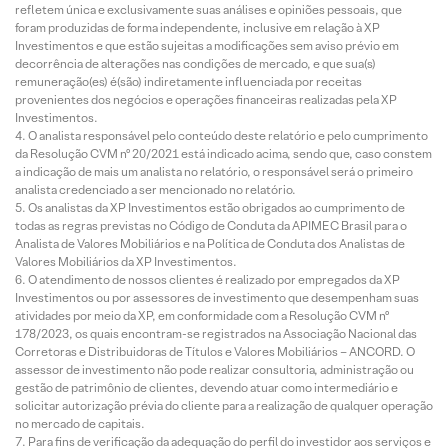
refletem única e exclusivamente suas análises e opiniões pessoais, que
foram produzidas de forma independente, inclusive em relação à XP
Investimentos e que estão sujeitas a modificações sem aviso prévio em
decorrência de alterações nas condições de mercado, e que sua(s)
remuneração(es) é(são) indiretamente influenciada por receitas
provenientes dos negócios e operações financeiras realizadas pela XP
Investimentos.
O analista responsável pelo conteúdo deste relatório e pelo cumprimento
da Resolução CVM nº 20/2021 está indicado acima, sendo que, caso constem
a indicação de mais um analista no relatório, o responsável será o primeiro
analista credenciado a ser mencionado no relatório.
Os analistas da XP Investimentos estão obrigados ao cumprimento de
todas as regras previstas no Código de Conduta da APIMEC Brasil para o
Analista de Valores Mobiliários e na Política de Conduta dos Analistas de
Valores Mobiliários da XP Investimentos.
O atendimento de nossos clientes é realizado por empregados da XP
Investimentos ou por assessores de investimento que desempenham suas
atividades por meio da XP, em conformidade com a Resolução CVM nº
178/2023, os quais encontram-se registrados na Associação Nacional das
Corretoras e Distribuidoras de Títulos e Valores Mobiliários – ANCORD. O
assessor de investimento não pode realizar consultoria, administração ou
gestão de patrimônio de clientes, devendo atuar como intermediário e
solicitar autorização prévia do cliente para a realização de qualquer operação
no mercado de capitais.
Para fins de verificação da adequação do perfil do investidor aos serviços e