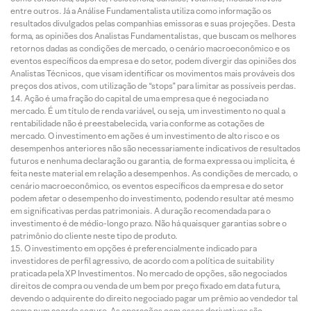
entre outros. Já a Análise Fundamentalista utiliza como informação os
resultados divulgados pelas companhias emissoras e suas projeções. Desta
forma, as opiniões dos Analistas Fundamentalistas, que buscam os melhores
retornos dadas as condições de mercado, o cenário macroeconômico e os
eventos específicos da empresa e do setor, podem divergir das opiniões dos
Analistas Técnicos, que visam identificar os movimentos mais prováveis dos
preços dos ativos, com utilização de “stops” para limitar as possíveis perdas.
Ação é uma fração do capital de uma empresa que é negociada no
mercado. É um título de renda variável, ou seja, um investimento no qual a
rentabilidade não é preestabelecida, varia conforme as cotações de
mercado. O investimento em ações é um investimento de alto risco e os
desempenhos anteriores não são necessariamente indicativos de resultados
futuros e nenhuma declaração ou garantia, de forma expressa ou implícita, é
feita neste material em relação a desempenhos. As condições de mercado, o
cenário macroeconômico, os eventos específicos da empresa e do setor
podem afetar o desempenho do investimento, podendo resultar até mesmo
em significativas perdas patrimoniais. A duração recomendada para o
investimento é de médio-longo prazo. Não há quaisquer garantias sobre o
patrimônio do cliente neste tipo de produto.
O investimento em opções é preferencialmente indicado para
investidores de perfil agressivo, de acordo com a política de suitability
praticada pela XP Investimentos. No mercado de opções, são negociados
direitos de compra ou venda de um bem por preço fixado em data futura,
devendo o adquirente do direito negociado pagar um prêmio ao vendedor tal
como num acordo seguro. As operações com esses derivativos são