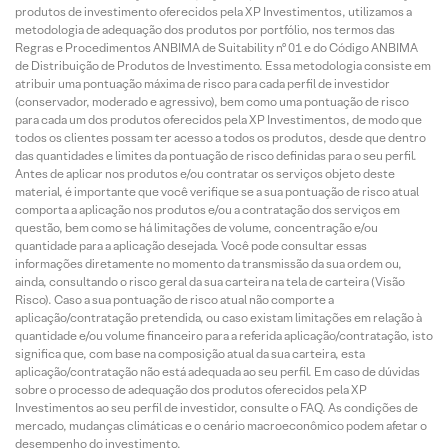
produtos de investimento oferecidos pela XP Investimentos, utilizamos a
metodologia de adequação dos produtos por portfólio, nos termos das
Regras e Procedimentos ANBIMA de Suitability nº 01 e do Código ANBIMA
de Distribuição de Produtos de Investimento. Essa metodologia consiste em
atribuir uma pontuação máxima de risco para cada perfil de investidor
(conservador, moderado e agressivo), bem como uma pontuação de risco
para cada um dos produtos oferecidos pela XP Investimentos, de modo que
todos os clientes possam ter acesso a todos os produtos, desde que dentro
das quantidades e limites da pontuação de risco definidas para o seu perfil.
Antes de aplicar nos produtos e/ou contratar os serviços objeto deste
material, é importante que você verifique se a sua pontuação de risco atual
comporta a aplicação nos produtos e/ou a contratação dos serviços em
questão, bem como se há limitações de volume, concentração e/ou
quantidade para a aplicação desejada. Você pode consultar essas
informações diretamente no momento da transmissão da sua ordem ou,
ainda, consultando o risco geral da sua carteira na tela de carteira (Visão
Risco). Caso a sua pontuação de risco atual não comporte a
aplicação/contratação pretendida, ou caso existam limitações em relação à
quantidade e/ou volume financeiro para a referida aplicação/contratação, isto
significa que, com base na composição atual da sua carteira, esta
aplicação/contratação não está adequada ao seu perfil. Em caso de dúvidas
sobre o processo de adequação dos produtos oferecidos pela XP
Investimentos ao seu perfil de investidor, consulte o FAQ. As condições de
mercado, mudanças climáticas e o cenário macroeconômico podem afetar o
desempenho do investimento.