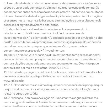
A rentabilidade de produtos financeiros pode apresentar variações e seu
preço ou valor pode aumentar ou diminuir num curto espaço de tempo. Os
desempenhos anteriores não são necessariamente indicativos de resultados
futuros. A rentabilidade divulgada não é líquida de impostos. As informações
presentes neste material são baseadas em simulações e os resultados reais
poderão ser significativamente diferentes.
Este relatório é destinado à circulação exclusiva para a rede de
relacionamento da XP Investimentos, incluindo assessores de
investimentos da XP e clientes da XP, podendo também ser divulgado no site
da XP. Fica proibida sua reprodução ou redistribuição para qualquer pessoa,
no todo ou em parte, qualquer que seja o propósito, sem o prévio
consentimento expresso da XP Investimentos.
0800 77 20202. A Ouvidoria da XP Investimentos tem a missão de servir
de canal de contato sempre que os clientes que não se sentirem satisfeitos
com as soluções dadas pela empresa aos seus problemas. O contato pode
ser realizado por meio do telefone: 0800 722 3710.
O custo da operação e a política de cobrança estão definidos nas tabelas
de custos operacionais disponibilizadas no site da XP Investimentos:
www.xpi.com.br.
A XP Investimentos se exime de qualquer responsabilidade por quaisquer
prejuízos, diretos ou indiretos, que venham a decorrer da utilização deste
relatório ou seu conteúdo.
A Avaliação Técnica e a Avaliação de Fundamentos seguem diferentes
metodologias de análise. A Análise Técnica é executada seguindo conceitos
como tendência, suporte, resistência, candles, volumes, médias móveis