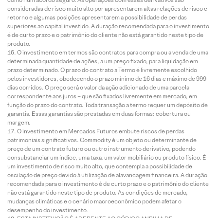
consideradas de risco muito alto por apresentarem altas relações de risco e
retorno e algumas posições apresentarem a possibilidade de perdas
superiores ao capital investido. A duração recomendada para o investimento
é de curto prazo e o patrimônio do cliente não está garantido neste tipo de
produto.
O investimento em termos são contratos para compra ou a venda de uma
determinada quantidade de ações, a um preço fixado, para liquidação em
prazo determinado. O prazo do contrato a Termo é livremente escolhido
pelos investidores, obedecendo o prazo mínimo de 16 dias e máximo de 999
dias corridos. O preço será o valor da ação adicionado de uma parcela
correspondente aos juros – que são fixados livremente em mercado, em
função do prazo do contrato. Toda transação a termo requer um depósito de
garantia. Essas garantias são prestadas em duas formas: cobertura ou
margem.
O investimento em Mercados Futuros embute riscos de perdas
patrimoniais significativos. Commodity é um objeto ou determinante de
preço de um contrato futuro ou outro instrumento derivativo, podendo
consubstanciar um índice, uma taxa, um valor mobiliário ou produto físico. É
um investimento de risco muito alto, que contempla a possibilidade de
oscilação de preço devido à utilização de alavancagem financeira. A duração
recomendada para o investimento é de curto prazo e o patrimônio do cliente
não está garantido neste tipo de produto. As condições de mercado,
mudanças climáticas e o cenário macroeconômico podem afetar o
desempenho do investimento.