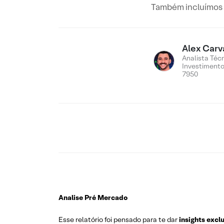
Também incluímos n
Alex Carv
Analista Téc
Investiment
7950
Analise Pré Mercado
Esse relatório foi pensado para te dar
insights excl