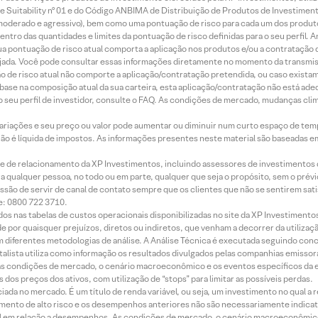
 Suitability nº 01 e do Código ANBIMA de Distribuição de Produtos de Investimen
r, moderado e agressivo), bem como uma pontuação de risco para cada um dos produ
ntro das quantidades e limites da pontuação de risco definidas para o seu perfil. A
 sua pontuação de risco atual comporta a aplicação nos produtos e/ou a contratação
jada. Você pode consultar essas informações diretamente no momento da transmissã
ação de risco atual não comporte a aplicação/contratação pretendida, ou caso exista
m base na composição atual da sua carteira, esta aplicação/contratação não está ad
 seu perfil de investidor, consulte o FAQ. As condições de mercado, mudanças cl
 variações e seu preço ou valor pode aumentar ou diminuir num curto espaço de t
 não é líquida de impostos. As informações presentes neste material são baseadas e
rede de relacionamento da XP Investimentos, incluindo assessores de investimentos
ara qualquer pessoa, no todo ou em parte, qualquer que seja o propósito, sem o pr
ssão de servir de canal de contato sempre que os clientes que não se sentirem sat
e: 0800 722 3710.
dos nas tabelas de custos operacionais disponibilizadas no site da XP Investimento
 por quaisquer prejuízos, diretos ou indiretos, que venham a decorrer da utilizaç
 diferentes metodologias de análise. A Análise Técnica é executada seguindo conc
alista utiliza como informação os resultados divulgados pelas companhias emissora
 condições de mercado, o cenário macroeconômico e os eventos específicos da em
dos preços dos ativos, com utilização de “stops” para limitar as possíveis perdas.
ada no mercado. É um título de renda variável, ou seja, um investimento no qual a r
mento de alto risco e os desempenhos anteriores não são necessariamente indicat
terial em relação a desempenhos. As condições de mercado, o cenário macroeconômi