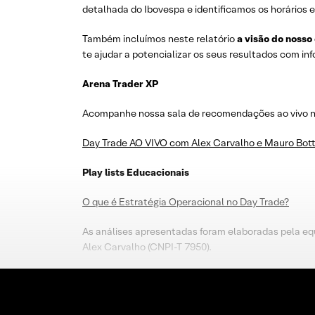
detalhada do Ibovespa e identificamos os horários e
Também incluímos neste relatório
a visão do nosso
te ajudar a potencializar os seus resultados com i
Arena Trader XP
Acompanhe nossa sala de recomendações ao vivo no 
Day Trade AO VIVO com Alex Carvalho e Mauro Bott
Play lists Educacionais
O que é Estratégia Operacional no Day Trade?
As análises apresentadas foram elaboradas pela eq
Alex Carvalho (CNPI-T 7950).