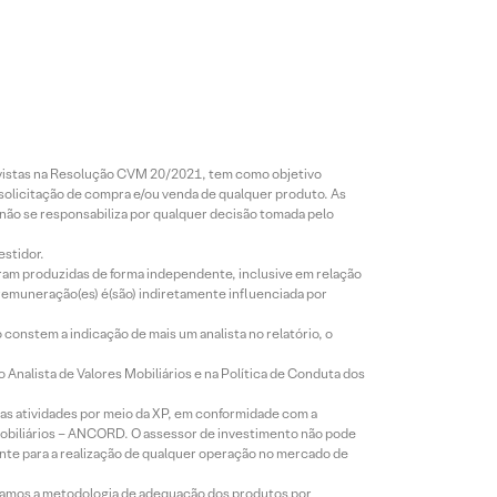
revistas na Resolução CVM 20/2021, tem como objetivo
 solicitação de compra e/ou venda de qualquer produto. As
 não se responsabiliza por qualquer decisão tomada pelo
estidor.
foram produzidas de forma independente, inclusive em relação
 remuneração(es) é(são) indiretamente influenciada por
constem a indicação de mais um analista no relatório, o
Analista de Valores Mobiliários e na Política de Conduta dos
s atividades por meio da XP, em conformidade com a
Mobiliários – ANCORD. O assessor de investimento não pode
iente para a realização de qualquer operação no mercado de
lizamos a metodologia de adequação dos produtos por