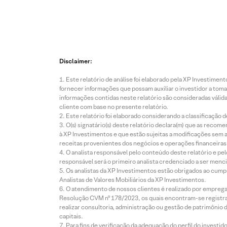
Disclaimer:
Este relatório de análise foi elaborado pela XP Investim
fornecer informações que possam auxiliar o investidor a toma
informações contidas neste relatório são consideradas válida
cliente com base no presente relatório.
Este relatório foi elaborado considerando a classificação d
O(s) signatário(s) deste relatório declara(m) que as reco
à XP Investimentos e que estão sujeitas a modificações sem 
receitas provenientes dos negócios e operações financeiras 
O analista responsável pelo conteúdo deste relatório e pe
responsável será o primeiro analista credenciado a ser menci
Os analistas da XP Investimentos estão obrigados ao cumpr
Analistas de Valores Mobiliários da XP Investimentos.
O atendimento de nossos clientes é realizado por empreg
Resolução CVM nº 178/2023, os quais encontram-se registrad
realizar consultoria, administração ou gestão de patrimônio 
capitais.
Para fins de verificação da adequação do perfil do invest