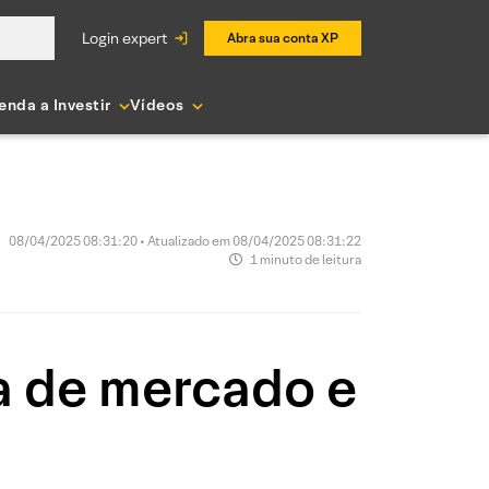
login expert
Abra sua conta XP
enda a Investir
Vídeos
08/04/2025 08:31:20 • Atualizado em 08/04/2025 08:31:22
1 minuto de leitura
a de mercado e