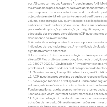
portfólio, nos termos das Regras e Procedimentos ANBIMA de
máxima de risco para cada perfil de investidor (conservado
clientes possam ter acesso a todos os produtos, desde que de
objeto deste material, é importante que você verifique se a
volume, concentração e/ou quantidade para a aplicação dese
carteira na tela de carteira (Visão Risco). Caso a sua pontu
para a referida aplicação/contratação, isto significa que, co
adequação dos produtos oferecidos pela XP Investimentos ao
desempenho do investimento.
A rentabilidade de produtos financeiros pode apresentar
indicativos de resultados futuros. A rentabilidade divulgada
significativamente diferentes.
Este relatório é destinado à circulação exclusiva para a 
site da XP. Fica proibida sua reprodução ou redistribuição p
0800 77 20202. A Ouvidoria da XP Investimentos tem a mi
problemas. O contato pode ser realizado por meio do telefon
O custo da operação e a política de cobrança estão defini
A XP Investimentos se exime de qualquer responsabilidade
A Avaliação Técnica e a Avaliação de Fundamentos seguem
volumes, médias móveis entre outros. Já a Análise Fundament
Fundamentalistas, que buscam os melhores retornos dadas as
Técnicos, que visam identificar os movimentos mais prováveis 
Ação é uma fração do capital de uma empresa que é negoci
cotações de mercado. O investimento em ações é um investi
garantia, de forma expressa ou implícita, é feita neste ma