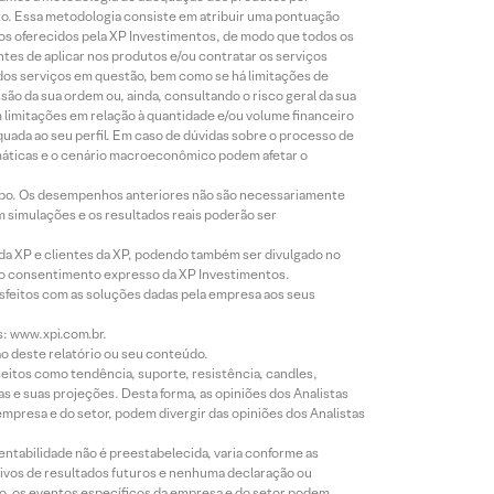
to. Essa metodologia consiste em atribuir uma pontuação
tos oferecidos pela XP Investimentos, de modo que todos os
ntes de aplicar nos produtos e/ou contratar os serviços
 dos serviços em questão, bem como se há limitações de
o da sua ordem ou, ainda, consultando o risco geral da sua
m limitações em relação à quantidade e/ou volume financeiro
equada ao seu perfil. Em caso de dúvidas sobre o processo de
imáticas e o cenário macroeconômico podem afetar o
empo. Os desempenhos anteriores não são necessariamente
m simulações e os resultados reais poderão ser
 da XP e clientes da XP, podendo também ser divulgado no
évio consentimento expresso da XP Investimentos.
isfeitos com as soluções dadas pela empresa aos seus
s: www.xpi.com.br.
ão deste relatório ou seu conteúdo.
eitos como tendência, suporte, resistência, candles,
s e suas projeções. Desta forma, as opiniões dos Analistas
presa e do setor, podem divergir das opiniões dos Analistas
entabilidade não é preestabelecida, varia conforme as
ivos de resultados futuros e nenhuma declaração ou
co, os eventos específicos da empresa e do setor podem