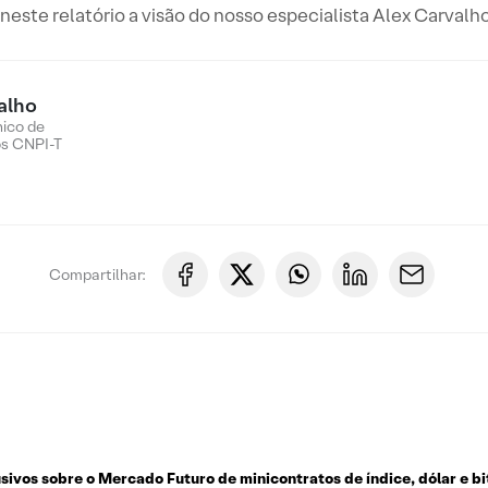
este relatório a visão do nosso especialista Alex Carvalho
alho
nico de
os CNPI-T
Compartilhar:
usivos sobre o
Mercado Futuro de minicontratos de índice, dólar e bi