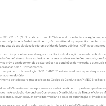
entos CCTVM S.A. (“XP Investimentos ou XP”) de acordo com todas as exigências p
r sua própria decisão de investimento, não constituindo qualquer tipo de oferta ou
s na data de sua divulgação e foram obtidas de fontes públicas. A XP Investimentos
e risco dos produtos de modo a gerar resultados de alocação para cada perfil de inv
mendações refletem única e exclusivamente suas análises e opiniões pessoais, que 
aviso prévio em decorrência de alterações nas condições de mercado, e que sua(s)
realizadas pela XP Investimentos.
lo cumprimento da Resolução CVM nº 20/2021 está indicado acima, sendo que, caso 
onado no relatório.
imento de todas as regras previstas no Código de Conduta da APIMEC Brasil para o 
ados da XP Investimentos ou por assessores de investimento que desempenham sua
os na Associação Nacional das Corretoras e Distribuidoras de Títulos e Valores 
de clientes, devendo atuar como intermediário e solicitar autorização prévia do cl
idor aos serviços e produtos de investimento oferecidos pela XP Investimentos, uti