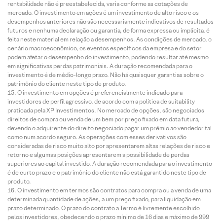
rentabilidade não é preestabelecida, varia conforme as cotações de
mercado. O investimento em ações é um investimento de alto risco e os
desempenhos anteriores não são necessariamente indicativos de resultados
futuros e nenhuma declaração ou garantia, de forma expressa ou implícita, é
feita neste material em relação a desempenhos. As condições de mercado, o
cenário macroeconômico, os eventos específicos da empresa e do setor
podem afetar o desempenho do investimento, podendo resultar até mesmo
em significativas perdas patrimoniais. A duração recomendada para o
investimento é de médio-longo prazo. Não há quaisquer garantias sobre o
patrimônio do cliente neste tipo de produto.
O investimento em opções é preferencialmente indicado para
investidores de perfil agressivo, de acordo com a política de suitability
praticada pela XP Investimentos. No mercado de opções, são negociados
direitos de compra ou venda de um bem por preço fixado em data futura,
devendo o adquirente do direito negociado pagar um prêmio ao vendedor tal
como num acordo seguro. As operações com esses derivativos são
consideradas de risco muito alto por apresentarem altas relações de risco e
retorno e algumas posições apresentarem a possibilidade de perdas
superiores ao capital investido. A duração recomendada para o investimento
é de curto prazo e o patrimônio do cliente não está garantido neste tipo de
produto.
O investimento em termos são contratos para compra ou a venda de uma
determinada quantidade de ações, a um preço fixado, para liquidação em
prazo determinado. O prazo do contrato a Termo é livremente escolhido
pelos investidores, obedecendo o prazo mínimo de 16 dias e máximo de 999