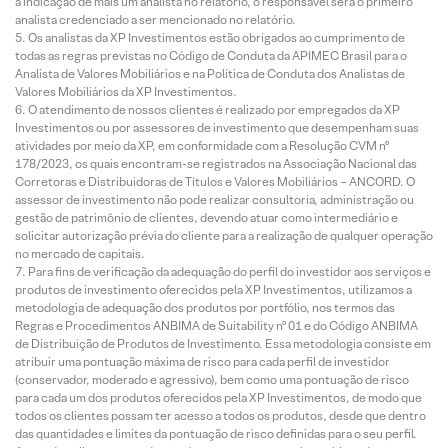
a indicação de mais um analista no relatório, o responsável será o primeiro
analista credenciado a ser mencionado no relatório.
Os analistas da XP Investimentos estão obrigados ao cumprimento de
todas as regras previstas no Código de Conduta da APIMEC Brasil para o
Analista de Valores Mobiliários e na Política de Conduta dos Analistas de
Valores Mobiliários da XP Investimentos.
O atendimento de nossos clientes é realizado por empregados da XP
Investimentos ou por assessores de investimento que desempenham suas
atividades por meio da XP, em conformidade com a Resolução CVM nº
178/2023, os quais encontram-se registrados na Associação Nacional das
Corretoras e Distribuidoras de Títulos e Valores Mobiliários – ANCORD. O
assessor de investimento não pode realizar consultoria, administração ou
gestão de patrimônio de clientes, devendo atuar como intermediário e
solicitar autorização prévia do cliente para a realização de qualquer operação
no mercado de capitais.
Para fins de verificação da adequação do perfil do investidor aos serviços e
produtos de investimento oferecidos pela XP Investimentos, utilizamos a
metodologia de adequação dos produtos por portfólio, nos termos das
Regras e Procedimentos ANBIMA de Suitability nº 01 e do Código ANBIMA
de Distribuição de Produtos de Investimento. Essa metodologia consiste em
atribuir uma pontuação máxima de risco para cada perfil de investidor
(conservador, moderado e agressivo), bem como uma pontuação de risco
para cada um dos produtos oferecidos pela XP Investimentos, de modo que
todos os clientes possam ter acesso a todos os produtos, desde que dentro
das quantidades e limites da pontuação de risco definidas para o seu perfil.