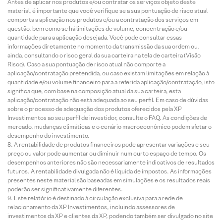
Antes de aplicar nos produtos e/ou contratar os serviços objeto deste
material, é importante que você verifique se a sua pontuação de risco atual
comporta a aplicação nos produtos e/ou a contratação dos serviços em
questão, bem como se há limitações de volume, concentração e/ou
quantidade para a aplicação desejada. Você pode consultar essas
informações diretamente no momento da transmissão da sua ordem ou,
ainda, consultando o risco geral da sua carteira na tela de carteira (Visão
Risco). Caso a sua pontuação de risco atual não comporte a
aplicação/contratação pretendida, ou caso existam limitações em relação à
quantidade e/ou volume financeiro para a referida aplicação/contratação, isto
significa que, com base na composição atual da sua carteira, esta
aplicação/contratação não está adequada ao seu perfil. Em caso de dúvidas
sobre o processo de adequação dos produtos oferecidos pela XP
Investimentos ao seu perfil de investidor, consulte o FAQ. As condições de
mercado, mudanças climáticas e o cenário macroeconômico podem afetar o
desempenho do investimento.
A rentabilidade de produtos financeiros pode apresentar variações e seu
preço ou valor pode aumentar ou diminuir num curto espaço de tempo. Os
desempenhos anteriores não são necessariamente indicativos de resultados
futuros. A rentabilidade divulgada não é líquida de impostos. As informações
presentes neste material são baseadas em simulações e os resultados reais
poderão ser significativamente diferentes.
Este relatório é destinado à circulação exclusiva para a rede de
relacionamento da XP Investimentos, incluindo assessores de
investimentos da XP e clientes da XP, podendo também ser divulgado no site