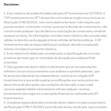
Disclaimer:
Este relatório de análise foi elaborado pela XP Investimentos CCTVM S.A.
(“XP Investimentos ou XP”) de acordo com todas as exigências previstas na
Resolução CVM 20/2021, tem como objetivo fornecer informações que
possam auxiliar o investidor a tomar sua própria decisão de investimento, não
constituindo qualquer tipo de oferta ou solicitação de compra e/ou venda de
qualquer produto. As informações contidas neste relatório são consideradas
válidas na data de sua divulgação e foram obtidas de fontes públicas. A XP
Investimentos não se responsabiliza por qualquer decisão tomada pelo
cliente com base no presente relatório.
Este relatório foi elaborado considerando a classificação de risco dos
produtos de modo a gerar resultados de alocação para cada perfil de
investidor.
O(s) signatário(s) deste relatório declara(m) que as recomendações
refletem única e exclusivamente suas análises e opiniões pessoais, que
foram produzidas de forma independente, inclusive em relação à XP
Investimentos e que estão sujeitas a modificações sem aviso prévio em
decorrência de alterações nas condições de mercado, e que sua(s)
remuneração(es) é(são) indiretamente influenciada por receitas
provenientes dos negócios e operações financeiras realizadas pela XP
Investimentos.
O analista responsável pelo conteúdo deste relatório e pelo cumprimento
da Resolução CVM nº 20/2021 está indicado acima, sendo que, caso constem