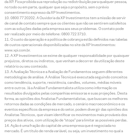
da XP. Fica proibida sua reprodução ou redistribuição para qualquer pessoa,
no todo ou em parte, qualquer que seja o propósito, sem o prévio
consentimento expresso da XP Investimentos.
0800 77 20202. A Ouvidoria da XP Investimentos tem a missão de servir
de canal de contato sempre que os clientes que não se sentirem satisfeitos
com as soluções dadas pela empresa aos seus problemas. O contato pode
ser realizado por meio do telefone: 0800 722 3710.
O custo da operação e a política de cobrança estão definidos nas tabelas
de custos operacionais disponibilizadas no site da XP Investimentos:
www.xpi.com.br.
A XP Investimentos se exime de qualquer responsabilidade por quaisquer
prejuízos, diretos ou indiretos, que venham a decorrer da utilização deste
relatório ou seu conteúdo.
A Avaliação Técnica e a Avaliação de Fundamentos seguem diferentes
metodologias de análise. A Análise Técnica é executada seguindo conceitos
como tendência, suporte, resistência, candles, volumes, médias móveis
entre outros. Já a Análise Fundamentalista utiliza como informação os
resultados divulgados pelas companhias emissoras e suas projeções. Desta
forma, as opiniões dos Analistas Fundamentalistas, que buscam os melhores
retornos dadas as condições de mercado, o cenário macroeconômico e os
eventos específicos da empresa e do setor, podem divergir das opiniões dos
Analistas Técnicos, que visam identificar os movimentos mais prováveis dos
preços dos ativos, com utilização de “stops” para limitar as possíveis perdas.
Ação é uma fração do capital de uma empresa que é negociada no
mercado. É um título de renda variável, ou seja, um investimento no qual a