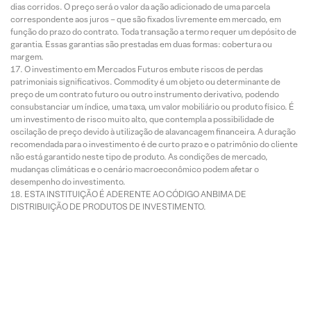
dias corridos. O preço será o valor da ação adicionado de uma parcela
correspondente aos juros – que são fixados livremente em mercado, em
função do prazo do contrato. Toda transação a termo requer um depósito de
garantia. Essas garantias são prestadas em duas formas: cobertura ou
margem.
O investimento em Mercados Futuros embute riscos de perdas
patrimoniais significativos. Commodity é um objeto ou determinante de
preço de um contrato futuro ou outro instrumento derivativo, podendo
consubstanciar um índice, uma taxa, um valor mobiliário ou produto físico. É
um investimento de risco muito alto, que contempla a possibilidade de
oscilação de preço devido à utilização de alavancagem financeira. A duração
recomendada para o investimento é de curto prazo e o patrimônio do cliente
não está garantido neste tipo de produto. As condições de mercado,
mudanças climáticas e o cenário macroeconômico podem afetar o
desempenho do investimento.
ESTA INSTITUIÇÃO É ADERENTE AO CÓDIGO ANBIMA DE
DISTRIBUIÇÃO DE PRODUTOS DE INVESTIMENTO.