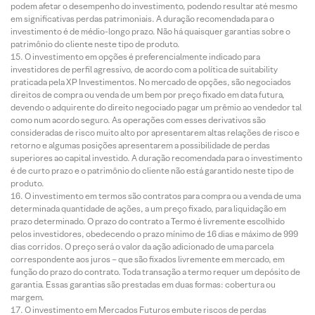
podem afetar o desempenho do investimento, podendo resultar até mesmo
em significativas perdas patrimoniais. A duração recomendada para o
investimento é de médio-longo prazo. Não há quaisquer garantias sobre o
patrimônio do cliente neste tipo de produto.
O investimento em opções é preferencialmente indicado para
investidores de perfil agressivo, de acordo com a política de suitability
praticada pela XP Investimentos. No mercado de opções, são negociados
direitos de compra ou venda de um bem por preço fixado em data futura,
devendo o adquirente do direito negociado pagar um prêmio ao vendedor tal
como num acordo seguro. As operações com esses derivativos são
consideradas de risco muito alto por apresentarem altas relações de risco e
retorno e algumas posições apresentarem a possibilidade de perdas
superiores ao capital investido. A duração recomendada para o investimento
é de curto prazo e o patrimônio do cliente não está garantido neste tipo de
produto.
O investimento em termos são contratos para compra ou a venda de uma
determinada quantidade de ações, a um preço fixado, para liquidação em
prazo determinado. O prazo do contrato a Termo é livremente escolhido
pelos investidores, obedecendo o prazo mínimo de 16 dias e máximo de 999
dias corridos. O preço será o valor da ação adicionado de uma parcela
correspondente aos juros – que são fixados livremente em mercado, em
função do prazo do contrato. Toda transação a termo requer um depósito de
garantia. Essas garantias são prestadas em duas formas: cobertura ou
margem.
O investimento em Mercados Futuros embute riscos de perdas