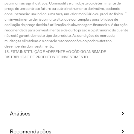
patrimoniais significativos. Commodity é um objeto ou determinante de
preço de um contrato futuro ou outro instrumento derivativo, podendo
consubstanciar um índice, uma taxa, um valor mobiliário ou produto físico. É
um investimento de risco muito alto, que contempla a possibilidade de
oscilação de preço devido à utilização de alavancagem financeira. A duração
recomendada para o investimento é de curto prazo e o patrimônio do cliente
não está garantido neste tipo de produto. As condições de mercado,
mudanças climáticas e o cenário macroeconômico podem afetar o
desempenho do investimento.
ESTA INSTITUIÇÃO É ADERENTE AO CÓDIGO ANBIMA DE
DISTRIBUIÇÃO DE PRODUTOS DE INVESTIMENTO.
Análises
Recomendações