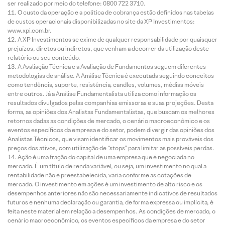
ser realizado por meio do telefone: 0800 722 3710.
O custo da operação e a política de cobrança estão definidos nas tabelas
de custos operacionais disponibilizadas no site da XP Investimentos:
www.xpi.com.br.
A XP Investimentos se exime de qualquer responsabilidade por quaisquer
prejuízos, diretos ou indiretos, que venham a decorrer da utilização deste
relatório ou seu conteúdo.
A Avaliação Técnica e a Avaliação de Fundamentos seguem diferentes
metodologias de análise. A Análise Técnica é executada seguindo conceitos
como tendência, suporte, resistência, candles, volumes, médias móveis
entre outros. Já a Análise Fundamentalista utiliza como informação os
resultados divulgados pelas companhias emissoras e suas projeções. Desta
forma, as opiniões dos Analistas Fundamentalistas, que buscam os melhores
retornos dadas as condições de mercado, o cenário macroeconômico e os
eventos específicos da empresa e do setor, podem divergir das opiniões dos
Analistas Técnicos, que visam identificar os movimentos mais prováveis dos
preços dos ativos, com utilização de “stops” para limitar as possíveis perdas.
Ação é uma fração do capital de uma empresa que é negociada no
mercado. É um título de renda variável, ou seja, um investimento no qual a
rentabilidade não é preestabelecida, varia conforme as cotações de
mercado. O investimento em ações é um investimento de alto risco e os
desempenhos anteriores não são necessariamente indicativos de resultados
futuros e nenhuma declaração ou garantia, de forma expressa ou implícita, é
feita neste material em relação a desempenhos. As condições de mercado, o
cenário macroeconômico, os eventos específicos da empresa e do setor