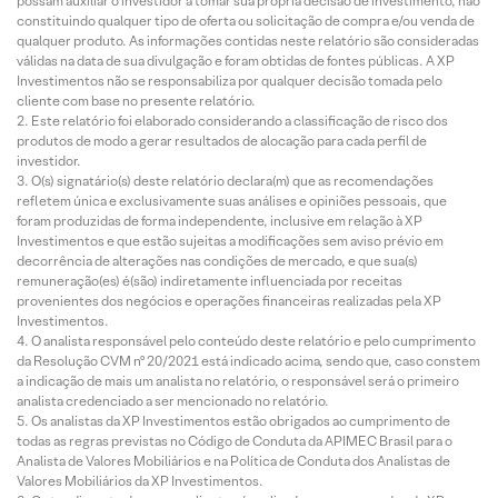
possam auxiliar o investidor a tomar sua própria decisão de investimento, não
constituindo qualquer tipo de oferta ou solicitação de compra e/ou venda de
qualquer produto. As informações contidas neste relatório são consideradas
válidas na data de sua divulgação e foram obtidas de fontes públicas. A XP
Investimentos não se responsabiliza por qualquer decisão tomada pelo
cliente com base no presente relatório.
Este relatório foi elaborado considerando a classificação de risco dos
produtos de modo a gerar resultados de alocação para cada perfil de
investidor.
O(s) signatário(s) deste relatório declara(m) que as recomendações
refletem única e exclusivamente suas análises e opiniões pessoais, que
foram produzidas de forma independente, inclusive em relação à XP
Investimentos e que estão sujeitas a modificações sem aviso prévio em
decorrência de alterações nas condições de mercado, e que sua(s)
remuneração(es) é(são) indiretamente influenciada por receitas
provenientes dos negócios e operações financeiras realizadas pela XP
Investimentos.
O analista responsável pelo conteúdo deste relatório e pelo cumprimento
da Resolução CVM nº 20/2021 está indicado acima, sendo que, caso constem
a indicação de mais um analista no relatório, o responsável será o primeiro
analista credenciado a ser mencionado no relatório.
Os analistas da XP Investimentos estão obrigados ao cumprimento de
todas as regras previstas no Código de Conduta da APIMEC Brasil para o
Analista de Valores Mobiliários e na Política de Conduta dos Analistas de
Valores Mobiliários da XP Investimentos.