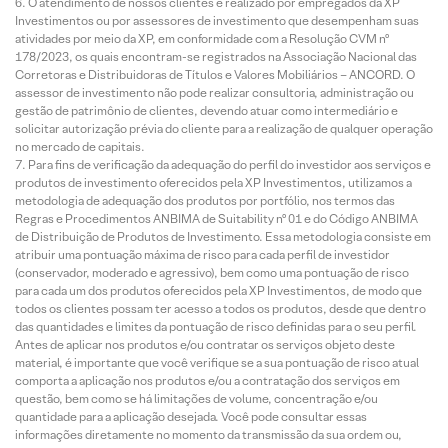
O atendimento de nossos clientes é realizado por empregados da XP
Investimentos ou por assessores de investimento que desempenham suas
atividades por meio da XP, em conformidade com a Resolução CVM nº
178/2023, os quais encontram-se registrados na Associação Nacional das
Corretoras e Distribuidoras de Títulos e Valores Mobiliários – ANCORD. O
assessor de investimento não pode realizar consultoria, administração ou
gestão de patrimônio de clientes, devendo atuar como intermediário e
solicitar autorização prévia do cliente para a realização de qualquer operação
no mercado de capitais.
Para fins de verificação da adequação do perfil do investidor aos serviços e
produtos de investimento oferecidos pela XP Investimentos, utilizamos a
metodologia de adequação dos produtos por portfólio, nos termos das
Regras e Procedimentos ANBIMA de Suitability nº 01 e do Código ANBIMA
de Distribuição de Produtos de Investimento. Essa metodologia consiste em
atribuir uma pontuação máxima de risco para cada perfil de investidor
(conservador, moderado e agressivo), bem como uma pontuação de risco
para cada um dos produtos oferecidos pela XP Investimentos, de modo que
todos os clientes possam ter acesso a todos os produtos, desde que dentro
das quantidades e limites da pontuação de risco definidas para o seu perfil.
Antes de aplicar nos produtos e/ou contratar os serviços objeto deste
material, é importante que você verifique se a sua pontuação de risco atual
comporta a aplicação nos produtos e/ou a contratação dos serviços em
questão, bem como se há limitações de volume, concentração e/ou
quantidade para a aplicação desejada. Você pode consultar essas
informações diretamente no momento da transmissão da sua ordem ou,