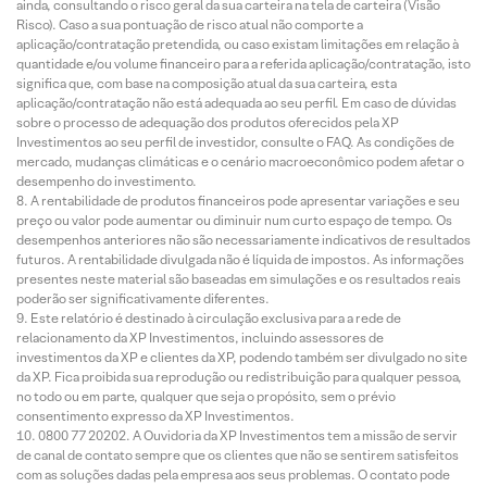
ainda, consultando o risco geral da sua carteira na tela de carteira (Visão
Risco). Caso a sua pontuação de risco atual não comporte a
aplicação/contratação pretendida, ou caso existam limitações em relação à
quantidade e/ou volume financeiro para a referida aplicação/contratação, isto
significa que, com base na composição atual da sua carteira, esta
aplicação/contratação não está adequada ao seu perfil. Em caso de dúvidas
sobre o processo de adequação dos produtos oferecidos pela XP
Investimentos ao seu perfil de investidor, consulte o FAQ. As condições de
mercado, mudanças climáticas e o cenário macroeconômico podem afetar o
desempenho do investimento.
A rentabilidade de produtos financeiros pode apresentar variações e seu
preço ou valor pode aumentar ou diminuir num curto espaço de tempo. Os
desempenhos anteriores não são necessariamente indicativos de resultados
futuros. A rentabilidade divulgada não é líquida de impostos. As informações
presentes neste material são baseadas em simulações e os resultados reais
poderão ser significativamente diferentes.
Este relatório é destinado à circulação exclusiva para a rede de
relacionamento da XP Investimentos, incluindo assessores de
investimentos da XP e clientes da XP, podendo também ser divulgado no site
da XP. Fica proibida sua reprodução ou redistribuição para qualquer pessoa,
no todo ou em parte, qualquer que seja o propósito, sem o prévio
consentimento expresso da XP Investimentos.
0800 77 20202. A Ouvidoria da XP Investimentos tem a missão de servir
de canal de contato sempre que os clientes que não se sentirem satisfeitos
com as soluções dadas pela empresa aos seus problemas. O contato pode