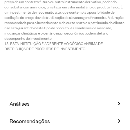
preço de um contrato futuro ou outro instrumento derivativo, podendo
consubstanciar um índice, uma taxa, um valor mobiliário ou produto físico. É
um investimento de risco muito alto, que contempla a possibilidade de
oscilação de preço devido à utilização de alavancagem financeira. A duração
recomendada para o investimento é de curto prazo e o patrimônio do cliente
não está garantido neste tipo de produto. As condições de mercado,
mudanças climáticas e o cenário macroeconômico podem afetar o
desempenho do investimento.
ESTA INSTITUIÇÃO É ADERENTE AO CÓDIGO ANBIMA DE
DISTRIBUIÇÃO DE PRODUTOS DE INVESTIMENTO.
Análises
Recomendações