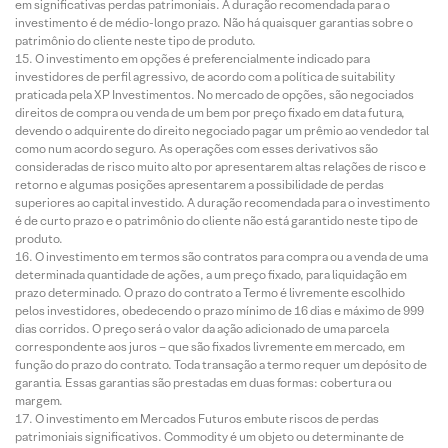
em significativas perdas patrimoniais. A duração recomendada para o
investimento é de médio-longo prazo. Não há quaisquer garantias sobre o
patrimônio do cliente neste tipo de produto.
O investimento em opções é preferencialmente indicado para
investidores de perfil agressivo, de acordo com a política de suitability
praticada pela XP Investimentos. No mercado de opções, são negociados
direitos de compra ou venda de um bem por preço fixado em data futura,
devendo o adquirente do direito negociado pagar um prêmio ao vendedor tal
como num acordo seguro. As operações com esses derivativos são
consideradas de risco muito alto por apresentarem altas relações de risco e
retorno e algumas posições apresentarem a possibilidade de perdas
superiores ao capital investido. A duração recomendada para o investimento
é de curto prazo e o patrimônio do cliente não está garantido neste tipo de
produto.
O investimento em termos são contratos para compra ou a venda de uma
determinada quantidade de ações, a um preço fixado, para liquidação em
prazo determinado. O prazo do contrato a Termo é livremente escolhido
pelos investidores, obedecendo o prazo mínimo de 16 dias e máximo de 999
dias corridos. O preço será o valor da ação adicionado de uma parcela
correspondente aos juros – que são fixados livremente em mercado, em
função do prazo do contrato. Toda transação a termo requer um depósito de
garantia. Essas garantias são prestadas em duas formas: cobertura ou
margem.
O investimento em Mercados Futuros embute riscos de perdas
patrimoniais significativos. Commodity é um objeto ou determinante de