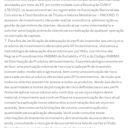
atividades por meio da XP, em conformidade com a Resolução CVM nº
178/2023, os quais encontram-se registrados na Associação Nacional das
Corretoras e Distribuidoras de Títulos e Valores Mobiliários – ANCORD. O
assessor de investimento não pode realizar consultoria, administração ou
gestão de patrimônio de clientes, devendo atuar como intermediário e
solicitar autorização prévia do cliente para a realização de qualquer operação
no mercado de capitais.
Para fins de verificação da adequação do perfil do investidor aos serviços e
produtos de investimento oferecidos pela XP Investimentos, utilizamos a
metodologia de adequação dos produtos por portfólio, nos termos das
Regras e Procedimentos ANBIMA de Suitability nº 01 e do Código ANBIMA
de Distribuição de Produtos de Investimento. Essa metodologia consiste em
atribuir uma pontuação máxima de risco para cada perfil de investidor
(conservador, moderado e agressivo), bem como uma pontuação de risco
para cada um dos produtos oferecidos pela XP Investimentos, de modo que
todos os clientes possam ter acesso a todos os produtos, desde que dentro
das quantidades e limites da pontuação de risco definidas para o seu perfil.
Antes de aplicar nos produtos e/ou contratar os serviços objeto deste
material, é importante que você verifique se a sua pontuação de risco atual
comporta a aplicação nos produtos e/ou a contratação dos serviços em
questão, bem como se há limitações de volume, concentração e/ou
quantidade para a aplicação desejada. Você pode consultar essas
informações diretamente no momento da transmissão da sua ordem ou,
ainda, consultando o risco geral da sua carteira na tela de carteira (Visão