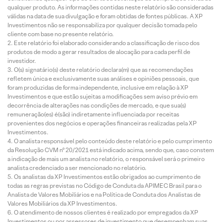
qualquer produto. As informações contidas neste relatório são consideradas
válidas na data de sua divulgação e foram obtidas de fontes públicas. A XP
Investimentos não se responsabiliza por qualquer decisão tomada pelo
cliente com base no presente relatório.
Este relatório foi elaborado considerando a classificação de risco dos
produtos de modo a gerar resultados de alocação para cada perfil de
investidor.
O(s) signatário(s) deste relatório declara(m) que as recomendações
refletem única e exclusivamente suas análises e opiniões pessoais, que
foram produzidas de forma independente, inclusive em relação à XP
Investimentos e que estão sujeitas a modificações sem aviso prévio em
decorrência de alterações nas condições de mercado, e que sua(s)
remuneração(es) é(são) indiretamente influenciada por receitas
provenientes dos negócios e operações financeiras realizadas pela XP
Investimentos.
O analista responsável pelo conteúdo deste relatório e pelo cumprimento
da Resolução CVM nº 20/2021 está indicado acima, sendo que, caso constem
a indicação de mais um analista no relatório, o responsável será o primeiro
analista credenciado a ser mencionado no relatório.
Os analistas da XP Investimentos estão obrigados ao cumprimento de
todas as regras previstas no Código de Conduta da APIMEC Brasil para o
Analista de Valores Mobiliários e na Política de Conduta dos Analistas de
Valores Mobiliários da XP Investimentos.
O atendimento de nossos clientes é realizado por empregados da XP
Investimentos ou por assessores de investimento que desempenham suas