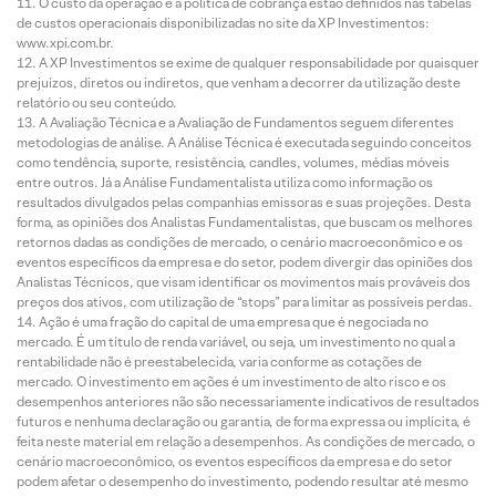
O custo da operação e a política de cobrança estão definidos nas tabelas
de custos operacionais disponibilizadas no site da XP Investimentos:
www.xpi.com.br.
A XP Investimentos se exime de qualquer responsabilidade por quaisquer
prejuízos, diretos ou indiretos, que venham a decorrer da utilização deste
relatório ou seu conteúdo.
A Avaliação Técnica e a Avaliação de Fundamentos seguem diferentes
metodologias de análise. A Análise Técnica é executada seguindo conceitos
como tendência, suporte, resistência, candles, volumes, médias móveis
entre outros. Já a Análise Fundamentalista utiliza como informação os
resultados divulgados pelas companhias emissoras e suas projeções. Desta
forma, as opiniões dos Analistas Fundamentalistas, que buscam os melhores
retornos dadas as condições de mercado, o cenário macroeconômico e os
eventos específicos da empresa e do setor, podem divergir das opiniões dos
Analistas Técnicos, que visam identificar os movimentos mais prováveis dos
preços dos ativos, com utilização de “stops” para limitar as possíveis perdas.
Ação é uma fração do capital de uma empresa que é negociada no
mercado. É um título de renda variável, ou seja, um investimento no qual a
rentabilidade não é preestabelecida, varia conforme as cotações de
mercado. O investimento em ações é um investimento de alto risco e os
desempenhos anteriores não são necessariamente indicativos de resultados
futuros e nenhuma declaração ou garantia, de forma expressa ou implícita, é
feita neste material em relação a desempenhos. As condições de mercado, o
cenário macroeconômico, os eventos específicos da empresa e do setor
podem afetar o desempenho do investimento, podendo resultar até mesmo