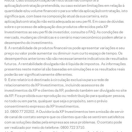
Risco). Caso a sua pontuação de risco atual não comporte a
aplicação/contratação pretendida, ou caso existam limitações em relação à
quantidade e/ou volume financeiro para a referida aplicação/contratação, isto
significa que, com base na composição atual da sua carteira, esta
aplicação/contratação não está adequada ao seu perfil. Em caso de dúvidas
sobre o processo de adequação dos produtos oferecidos pela XP
Investimentos ao seu perfil de investidor, consulte o FAQ. As condições de
mercado, mudanças climáticas e o cenário macroeconômico podem afetar o
desempenho do investimento.
A rentabilidade de produtos financeiros pode apresentar variações e seu
preço ou valor pode aumentar ou diminuir num curto espaço de tempo. Os
desempenhos anteriores não são necessariamente indicativos de resultados
futuros. A rentabilidade divulgada não é líquida de impostos. As informações
presentes neste material são baseadas em simulações e os resultados reais
poderão ser significativamente diferentes.
Este relatório é destinado à circulação exclusiva para a rede de
relacionamento da XP Investimentos, incluindo assessores de
investimentos da XP e clientes da XP, podendo também ser divulgado no site
da XP. Fica proibida sua reprodução ou redistribuição para qualquer pessoa,
no todo ou em parte, qualquer que seja o propósito, sem o prévio
consentimento expresso da XP Investimentos.
0800 77 20202. A Ouvidoria da XP Investimentos tem a missão de servir
de canal de contato sempre que os clientes que não se sentirem satisfeitos
com as soluções dadas pela empresa aos seus problemas. O contato pode
ser realizado por meio do telefone: 0800 722 3710.