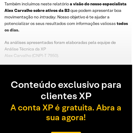
Também incluímos neste relatório
a visão do nosso especialista
Alex Carvalho sobre ativos da B3
que podem apresentar boa
movimentação no
intraday
. Nosso objetivo é te ajudar a
potencializar os seus resultados com informações valiosas
todos
os dias.
As análises apresentadas foram elaboradas pela equipe de
Análise Técnica da XP
Alex Carvalho (CNPI-T 7950).
Conteúdo exclusivo para
clientes XP
A conta XP é gratuita. Abra a
sua agora!