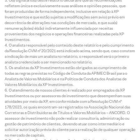
O(s) signatário(s) deste relatório declara(m) que as recomendações
refletem única e exclusivamente suas análises e opiniões pessoais, que
foram produzidas de forma independente, inclusive em relação à XP
Investimentos e que estão sujeitas a modificações sem aviso prévio em
decorrência de alterações nas condições de mercado, e que sua(s)
remuneração(es) é(são) indiretamente influenciada por receitas
provenientes dos negócios e operações financeiras realizadas pela XP
Investimentos.
O analista responsável pelo conteúdo deste relatório e pelo cumprimento
da Resolução CVM nº 20/2021 está indicado acima, sendo que, caso constem
a indicação de mais um analista no relatório, o responsável será o primeiro
analista credenciado a ser mencionado no relatório.
Os analistas da XP Investimentos estão obrigados ao cumprimento de
todas as regras previstas no Código de Conduta da APIMEC Brasil para o
Analista de Valores Mobiliários e na Política de Conduta dos Analistas de
Valores Mobiliários da XP Investimentos.
O atendimento de nossos clientes é realizado por empregados da XP
Investimentos ou por assessores de investimento que desempenham suas
atividades por meio da XP, em conformidade com a Resolução CVM nº
178/2023, os quais encontram-se registrados na Associação Nacional das
Corretoras e Distribuidoras de Títulos e Valores Mobiliários – ANCORD. O
assessor de investimento não pode realizar consultoria, administração ou
gestão de patrimônio de clientes, devendo atuar como intermediário e
solicitar autorização prévia do cliente para a realização de qualquer operação
no mercado de capitais.