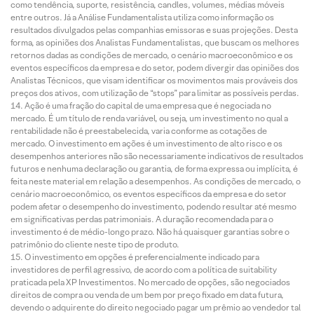
como tendência, suporte, resistência, candles, volumes, médias móveis
entre outros. Já a Análise Fundamentalista utiliza como informação os
resultados divulgados pelas companhias emissoras e suas projeções. Desta
forma, as opiniões dos Analistas Fundamentalistas, que buscam os melhores
retornos dadas as condições de mercado, o cenário macroeconômico e os
eventos específicos da empresa e do setor, podem divergir das opiniões dos
Analistas Técnicos, que visam identificar os movimentos mais prováveis dos
preços dos ativos, com utilização de “stops” para limitar as possíveis perdas.
Ação é uma fração do capital de uma empresa que é negociada no
mercado. É um título de renda variável, ou seja, um investimento no qual a
rentabilidade não é preestabelecida, varia conforme as cotações de
mercado. O investimento em ações é um investimento de alto risco e os
desempenhos anteriores não são necessariamente indicativos de resultados
futuros e nenhuma declaração ou garantia, de forma expressa ou implícita, é
feita neste material em relação a desempenhos. As condições de mercado, o
cenário macroeconômico, os eventos específicos da empresa e do setor
podem afetar o desempenho do investimento, podendo resultar até mesmo
em significativas perdas patrimoniais. A duração recomendada para o
investimento é de médio-longo prazo. Não há quaisquer garantias sobre o
patrimônio do cliente neste tipo de produto.
O investimento em opções é preferencialmente indicado para
investidores de perfil agressivo, de acordo com a política de suitability
praticada pela XP Investimentos. No mercado de opções, são negociados
direitos de compra ou venda de um bem por preço fixado em data futura,
devendo o adquirente do direito negociado pagar um prêmio ao vendedor tal