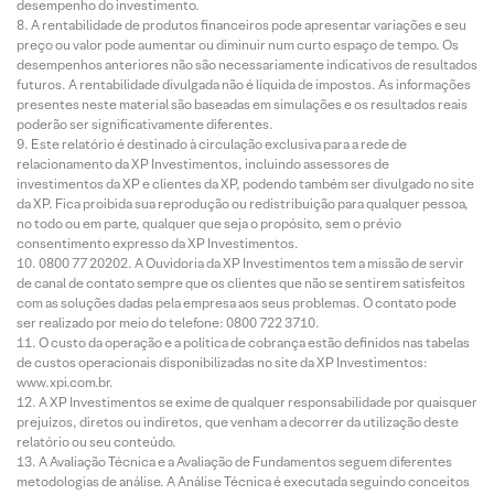
desempenho do investimento.
A rentabilidade de produtos financeiros pode apresentar variações e seu
preço ou valor pode aumentar ou diminuir num curto espaço de tempo. Os
desempenhos anteriores não são necessariamente indicativos de resultados
futuros. A rentabilidade divulgada não é líquida de impostos. As informações
presentes neste material são baseadas em simulações e os resultados reais
poderão ser significativamente diferentes.
Este relatório é destinado à circulação exclusiva para a rede de
relacionamento da XP Investimentos, incluindo assessores de
investimentos da XP e clientes da XP, podendo também ser divulgado no site
da XP. Fica proibida sua reprodução ou redistribuição para qualquer pessoa,
no todo ou em parte, qualquer que seja o propósito, sem o prévio
consentimento expresso da XP Investimentos.
0800 77 20202. A Ouvidoria da XP Investimentos tem a missão de servir
de canal de contato sempre que os clientes que não se sentirem satisfeitos
com as soluções dadas pela empresa aos seus problemas. O contato pode
ser realizado por meio do telefone: 0800 722 3710.
O custo da operação e a política de cobrança estão definidos nas tabelas
de custos operacionais disponibilizadas no site da XP Investimentos:
www.xpi.com.br.
A XP Investimentos se exime de qualquer responsabilidade por quaisquer
prejuízos, diretos ou indiretos, que venham a decorrer da utilização deste
relatório ou seu conteúdo.
A Avaliação Técnica e a Avaliação de Fundamentos seguem diferentes
metodologias de análise. A Análise Técnica é executada seguindo conceitos