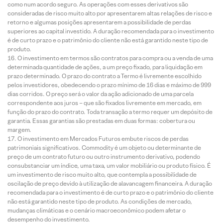
como num acordo seguro. As operações com esses derivativos são
consideradas de risco muito alto por apresentarem altas relações de risco e
retorno e algumas posições apresentarem a possibilidade de perdas
superiores ao capital investido. A duração recomendada para o investimento
é de curto prazo e o patrimônio do cliente não está garantido neste tipo de
produto.
O investimento em termos são contratos para compra ou a venda de uma
determinada quantidade de ações, a um preço fixado, para liquidação em
prazo determinado. O prazo do contrato a Termo é livremente escolhido
pelos investidores, obedecendo o prazo mínimo de 16 dias e máximo de 999
dias corridos. O preço será o valor da ação adicionado de uma parcela
correspondente aos juros – que são fixados livremente em mercado, em
função do prazo do contrato. Toda transação a termo requer um depósito de
garantia. Essas garantias são prestadas em duas formas: cobertura ou
margem.
O investimento em Mercados Futuros embute riscos de perdas
patrimoniais significativos. Commodity é um objeto ou determinante de
preço de um contrato futuro ou outro instrumento derivativo, podendo
consubstanciar um índice, uma taxa, um valor mobiliário ou produto físico. É
um investimento de risco muito alto, que contempla a possibilidade de
oscilação de preço devido à utilização de alavancagem financeira. A duração
recomendada para o investimento é de curto prazo e o patrimônio do cliente
não está garantido neste tipo de produto. As condições de mercado,
mudanças climáticas e o cenário macroeconômico podem afetar o
desempenho do investimento.