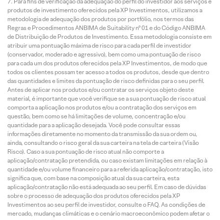
Para fins de verificação da adequação do perfil do investidor aos serviços e
produtos de investimento oferecidos pela XP Investimentos, utilizamos a
metodologia de adequação dos produtos por portfólio, nos termos das
Regras e Procedimentos ANBIMA de Suitability nº 01 e do Código ANBIMA
de Distribuição de Produtos de Investimento. Essa metodologia consiste em
atribuir uma pontuação máxima de risco para cada perfil de investidor
(conservador, moderado e agressivo), bem como uma pontuação de risco
para cada um dos produtos oferecidos pela XP Investimentos, de modo que
todos os clientes possam ter acesso a todos os produtos, desde que dentro
das quantidades e limites da pontuação de risco definidas para o seu perfil.
Antes de aplicar nos produtos e/ou contratar os serviços objeto deste
material, é importante que você verifique se a sua pontuação de risco atual
comporta a aplicação nos produtos e/ou a contratação dos serviços em
questão, bem como se há limitações de volume, concentração e/ou
quantidade para a aplicação desejada. Você pode consultar essas
informações diretamente no momento da transmissão da sua ordem ou,
ainda, consultando o risco geral da sua carteira na tela de carteira (Visão
Risco). Caso a sua pontuação de risco atual não comporte a
aplicação/contratação pretendida, ou caso existam limitações em relação à
quantidade e/ou volume financeiro para a referida aplicação/contratação, isto
significa que, com base na composição atual da sua carteira, esta
aplicação/contratação não está adequada ao seu perfil. Em caso de dúvidas
sobre o processo de adequação dos produtos oferecidos pela XP
Investimentos ao seu perfil de investidor, consulte o FAQ. As condições de
mercado, mudanças climáticas e o cenário macroeconômico podem afetar o