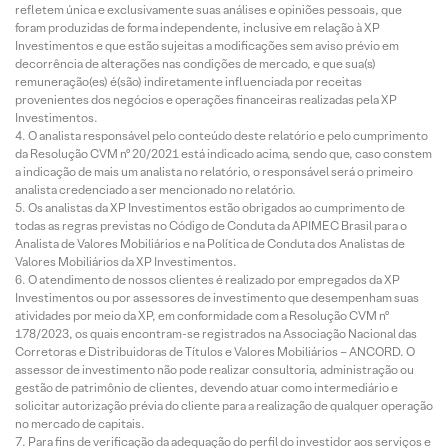
refletem única e exclusivamente suas análises e opiniões pessoais, que
foram produzidas de forma independente, inclusive em relação à XP
Investimentos e que estão sujeitas a modificações sem aviso prévio em
decorrência de alterações nas condições de mercado, e que sua(s)
remuneração(es) é(são) indiretamente influenciada por receitas
provenientes dos negócios e operações financeiras realizadas pela XP
Investimentos.
O analista responsável pelo conteúdo deste relatório e pelo cumprimento
da Resolução CVM nº 20/2021 está indicado acima, sendo que, caso constem
a indicação de mais um analista no relatório, o responsável será o primeiro
analista credenciado a ser mencionado no relatório.
Os analistas da XP Investimentos estão obrigados ao cumprimento de
todas as regras previstas no Código de Conduta da APIMEC Brasil para o
Analista de Valores Mobiliários e na Política de Conduta dos Analistas de
Valores Mobiliários da XP Investimentos.
O atendimento de nossos clientes é realizado por empregados da XP
Investimentos ou por assessores de investimento que desempenham suas
atividades por meio da XP, em conformidade com a Resolução CVM nº
178/2023, os quais encontram-se registrados na Associação Nacional das
Corretoras e Distribuidoras de Títulos e Valores Mobiliários – ANCORD. O
assessor de investimento não pode realizar consultoria, administração ou
gestão de patrimônio de clientes, devendo atuar como intermediário e
solicitar autorização prévia do cliente para a realização de qualquer operação
no mercado de capitais.
Para fins de verificação da adequação do perfil do investidor aos serviços e