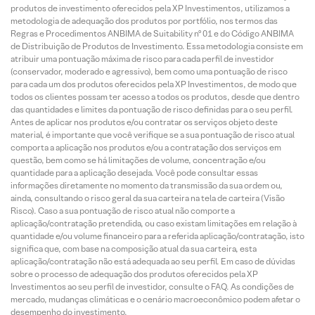
produtos de investimento oferecidos pela XP Investimentos, utilizamos a
metodologia de adequação dos produtos por portfólio, nos termos das
Regras e Procedimentos ANBIMA de Suitability nº 01 e do Código ANBIMA
de Distribuição de Produtos de Investimento. Essa metodologia consiste em
atribuir uma pontuação máxima de risco para cada perfil de investidor
(conservador, moderado e agressivo), bem como uma pontuação de risco
para cada um dos produtos oferecidos pela XP Investimentos, de modo que
todos os clientes possam ter acesso a todos os produtos, desde que dentro
das quantidades e limites da pontuação de risco definidas para o seu perfil.
Antes de aplicar nos produtos e/ou contratar os serviços objeto deste
material, é importante que você verifique se a sua pontuação de risco atual
comporta a aplicação nos produtos e/ou a contratação dos serviços em
questão, bem como se há limitações de volume, concentração e/ou
quantidade para a aplicação desejada. Você pode consultar essas
informações diretamente no momento da transmissão da sua ordem ou,
ainda, consultando o risco geral da sua carteira na tela de carteira (Visão
Risco). Caso a sua pontuação de risco atual não comporte a
aplicação/contratação pretendida, ou caso existam limitações em relação à
quantidade e/ou volume financeiro para a referida aplicação/contratação, isto
significa que, com base na composição atual da sua carteira, esta
aplicação/contratação não está adequada ao seu perfil. Em caso de dúvidas
sobre o processo de adequação dos produtos oferecidos pela XP
Investimentos ao seu perfil de investidor, consulte o FAQ. As condições de
mercado, mudanças climáticas e o cenário macroeconômico podem afetar o
desempenho do investimento.