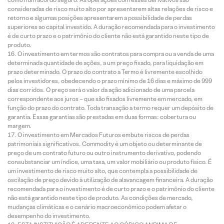
consideradas de risco muito alto por apresentarem altas relações de risco e
retorno e algumas posições apresentarem a possibilidade de perdas
superiores ao capital investido. A duração recomendada para o investimento
é de curto prazo e o patrimônio do cliente não está garantido neste tipo de
produto.
O investimento em termos são contratos para compra ou a venda de uma
determinada quantidade de ações, a um preço fixado, para liquidação em
prazo determinado. O prazo do contrato a Termo é livremente escolhido
pelos investidores, obedecendo o prazo mínimo de 16 dias e máximo de 999
dias corridos. O preço será o valor da ação adicionado de uma parcela
correspondente aos juros – que são fixados livremente em mercado, em
função do prazo do contrato. Toda transação a termo requer um depósito de
garantia. Essas garantias são prestadas em duas formas: cobertura ou
margem.
O investimento em Mercados Futuros embute riscos de perdas
patrimoniais significativos. Commodity é um objeto ou determinante de
preço de um contrato futuro ou outro instrumento derivativo, podendo
consubstanciar um índice, uma taxa, um valor mobiliário ou produto físico. É
um investimento de risco muito alto, que contempla a possibilidade de
oscilação de preço devido à utilização de alavancagem financeira. A duração
recomendada para o investimento é de curto prazo e o patrimônio do cliente
não está garantido neste tipo de produto. As condições de mercado,
mudanças climáticas e o cenário macroeconômico podem afetar o
desempenho do investimento.