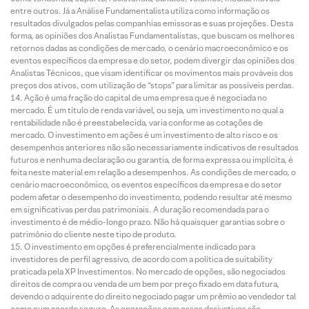
entre outros. Já a Análise Fundamentalista utiliza como informação os
resultados divulgados pelas companhias emissoras e suas projeções. Desta
forma, as opiniões dos Analistas Fundamentalistas, que buscam os melhores
retornos dadas as condições de mercado, o cenário macroeconômico e os
eventos específicos da empresa e do setor, podem divergir das opiniões dos
Analistas Técnicos, que visam identificar os movimentos mais prováveis dos
preços dos ativos, com utilização de “stops” para limitar as possíveis perdas.
Ação é uma fração do capital de uma empresa que é negociada no
mercado. É um título de renda variável, ou seja, um investimento no qual a
rentabilidade não é preestabelecida, varia conforme as cotações de
mercado. O investimento em ações é um investimento de alto risco e os
desempenhos anteriores não são necessariamente indicativos de resultados
futuros e nenhuma declaração ou garantia, de forma expressa ou implícita, é
feita neste material em relação a desempenhos. As condições de mercado, o
cenário macroeconômico, os eventos específicos da empresa e do setor
podem afetar o desempenho do investimento, podendo resultar até mesmo
em significativas perdas patrimoniais. A duração recomendada para o
investimento é de médio-longo prazo. Não há quaisquer garantias sobre o
patrimônio do cliente neste tipo de produto.
O investimento em opções é preferencialmente indicado para
investidores de perfil agressivo, de acordo com a política de suitability
praticada pela XP Investimentos. No mercado de opções, são negociados
direitos de compra ou venda de um bem por preço fixado em data futura,
devendo o adquirente do direito negociado pagar um prêmio ao vendedor tal
como num acordo seguro. As operações com esses derivativos são