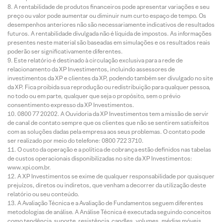
A rentabilidade de produtos financeiros pode apresentar variações e seu
preço ou valor pode aumentar ou diminuir num curto espaço de tempo. Os
desempenhos anteriores não são necessariamente indicativos de resultados
futuros. A rentabilidade divulgada não é líquida de impostos. As informações
presentes neste material são baseadas em simulações e os resultados reais
poderão ser significativamente diferentes.
Este relatório é destinado à circulação exclusiva para a rede de
relacionamento da XP Investimentos, incluindo assessores de
investimentos da XP e clientes da XP, podendo também ser divulgado no site
da XP. Fica proibida sua reprodução ou redistribuição para qualquer pessoa,
no todo ou em parte, qualquer que seja o propósito, sem o prévio
consentimento expresso da XP Investimentos.
0800 77 20202. A Ouvidoria da XP Investimentos tem a missão de servir
de canal de contato sempre que os clientes que não se sentirem satisfeitos
com as soluções dadas pela empresa aos seus problemas. O contato pode
ser realizado por meio do telefone: 0800 722 3710.
O custo da operação e a política de cobrança estão definidos nas tabelas
de custos operacionais disponibilizadas no site da XP Investimentos:
www.xpi.com.br.
A XP Investimentos se exime de qualquer responsabilidade por quaisquer
prejuízos, diretos ou indiretos, que venham a decorrer da utilização deste
relatório ou seu conteúdo.
A Avaliação Técnica e a Avaliação de Fundamentos seguem diferentes
metodologias de análise. A Análise Técnica é executada seguindo conceitos
como tendência, suporte, resistência, candles, volumes, médias móveis