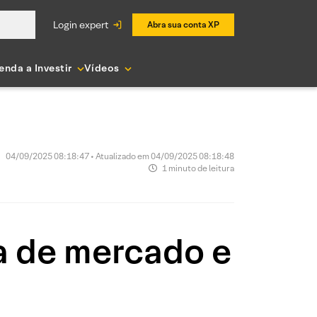
login expert
Abra sua conta XP
enda a Investir
Vídeos
04/09/2025 08:18:47 • Atualizado em 04/09/2025 08:18:48
1 minuto de leitura
a de mercado e