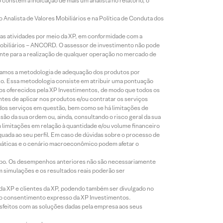
constem a indicação de mais um analista no relatório, o
Analista de Valores Mobiliários e na Política de Conduta dos
s atividades por meio da XP, em conformidade com a
Mobiliários – ANCORD. O assessor de investimento não pode
iente para a realização de qualquer operação no mercado de
lizamos a metodologia de adequação dos produtos por
to. Essa metodologia consiste em atribuir uma pontuação
tos oferecidos pela XP Investimentos, de modo que todos os
ntes de aplicar nos produtos e/ou contratar os serviços
 dos serviços em questão, bem como se há limitações de
o da sua ordem ou, ainda, consultando o risco geral da sua
m limitações em relação à quantidade e/ou volume financeiro
equada ao seu perfil. Em caso de dúvidas sobre o processo de
imáticas e o cenário macroeconômico podem afetar o
empo. Os desempenhos anteriores não são necessariamente
m simulações e os resultados reais poderão ser
 da XP e clientes da XP, podendo também ser divulgado no
évio consentimento expresso da XP Investimentos.
isfeitos com as soluções dadas pela empresa aos seus