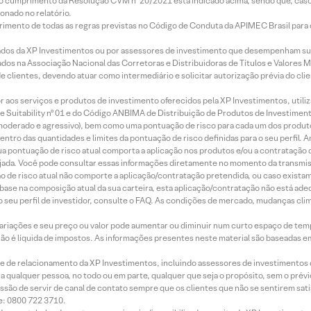
lo cumprimento da Resolução CVM nº 20/2021 está indicado acima, sendo que, caso 
onado no relatório.
imento de todas as regras previstas no Código de Conduta da APIMEC Brasil para o 
ados da XP Investimentos ou por assessores de investimento que desempenham sua
os na Associação Nacional das Corretoras e Distribuidoras de Títulos e Valores 
de clientes, devendo atuar como intermediário e solicitar autorização prévia do cl
idor aos serviços e produtos de investimento oferecidos pela XP Investimentos, uti
 Suitability nº 01 e do Código ANBIMA de Distribuição de Produtos de Investimen
r, moderado e agressivo), bem como uma pontuação de risco para cada um dos produ
ntro das quantidades e limites da pontuação de risco definidas para o seu perfil. A
 sua pontuação de risco atual comporta a aplicação nos produtos e/ou a contratação
jada. Você pode consultar essas informações diretamente no momento da transmissã
ação de risco atual não comporte a aplicação/contratação pretendida, ou caso exista
m base na composição atual da sua carteira, esta aplicação/contratação não está ad
 seu perfil de investidor, consulte o FAQ. As condições de mercado, mudanças cl
 variações e seu preço ou valor pode aumentar ou diminuir num curto espaço de t
 não é líquida de impostos. As informações presentes neste material são baseadas e
rede de relacionamento da XP Investimentos, incluindo assessores de investimentos
ara qualquer pessoa, no todo ou em parte, qualquer que seja o propósito, sem o pr
ssão de servir de canal de contato sempre que os clientes que não se sentirem sat
e: 0800 722 3710.