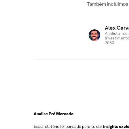
Também incluímos n
Alex Carv
Analista Téc
Investiment
7950
Analise Pré Mercado
Esse relatório foi pensado para te dar
insights excl