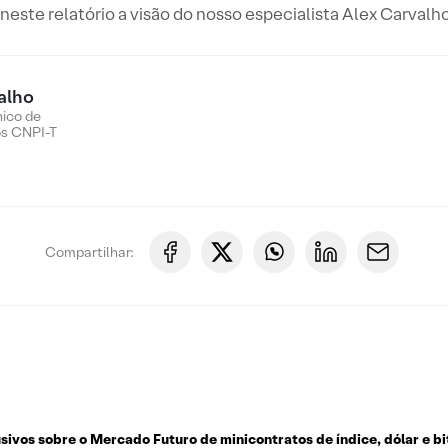
este relatório a visão do nosso especialista Alex Carvalho
alho
nico de
os CNPI-T
Compartilhar:
usivos sobre o
Mercado Futuro de minicontratos de índice, dólar e bi