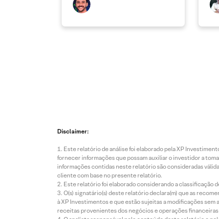
Disclaimer:
Este relatório de análise foi elaborado pela XP Investim
fornecer informações que possam auxiliar o investidor a toma
informações contidas neste relatório são consideradas válida
cliente com base no presente relatório.
Este relatório foi elaborado considerando a classificação d
O(s) signatário(s) deste relatório declara(m) que as reco
à XP Investimentos e que estão sujeitas a modificações sem 
receitas provenientes dos negócios e operações financeiras 