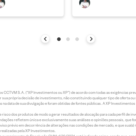
entos CCTVM S.A. (“XP Investimentos ou XP”) de acordo com todas as exigências p
r sua própria decisão de investimento, não constituindo qualquer tipo de oferta ou
s na data de sua divulgação e foram obtidas de fontes públicas. A XP Investimentos
e risco dos produtos de modo a gerar resultados de alocação para cada perfil de inv
mendações refletem única e exclusivamente suas análises e opiniões pessoais, que 
aviso prévio em decorrência de alterações nas condições de mercado, e que sua(s)
realizadas pela XP Investimentos.