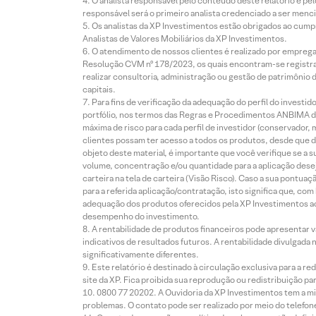
O analista responsável pelo conteúdo deste relatório e pe
responsável será o primeiro analista credenciado a ser menci
Os analistas da XP Investimentos estão obrigados ao cumpr
Analistas de Valores Mobiliários da XP Investimentos.
O atendimento de nossos clientes é realizado por empreg
Resolução CVM nº 178/2023, os quais encontram-se registrad
realizar consultoria, administração ou gestão de patrimônio 
capitais.
Para fins de verificação da adequação do perfil do invest
portfólio, nos termos das Regras e Procedimentos ANBIMA de
máxima de risco para cada perfil de investidor (conservado
clientes possam ter acesso a todos os produtos, desde que de
objeto deste material, é importante que você verifique se a
volume, concentração e/ou quantidade para a aplicação dese
carteira na tela de carteira (Visão Risco). Caso a sua pontu
para a referida aplicação/contratação, isto significa que, co
adequação dos produtos oferecidos pela XP Investimentos ao
desempenho do investimento.
A rentabilidade de produtos financeiros pode apresentar
indicativos de resultados futuros. A rentabilidade divulgada
significativamente diferentes.
Este relatório é destinado à circulação exclusiva para a 
site da XP. Fica proibida sua reprodução ou redistribuição p
0800 77 20202. A Ouvidoria da XP Investimentos tem a mi
problemas. O contato pode ser realizado por meio do telefon