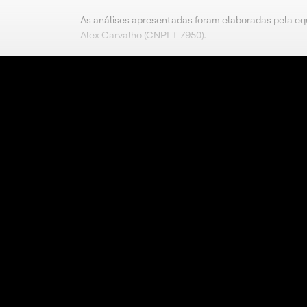
As análises apresentadas foram elaboradas pela eq
Alex Carvalho (CNPI-T 7950).