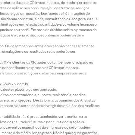
tos oferecidos pela XP Investimentos, de modo que todos os
ntes de aplicar nos produtos e/ou contratar os serviços
 dos serviços em questão, bem como se há limitações de
o da sua ordem ou, ainda, consultando o risco geral da sua
m limitações em relação à quantidade e/ou volume financeiro
equada ao seu perfil. Em caso de dúvidas sobre o processo de
imáticas e o cenário macroeconômico podem afetar o
empo. Os desempenhos anteriores não são necessariamente
m simulações e os resultados reais poderão ser
 da XP e clientes da XP, podendo também ser divulgado no
évio consentimento expresso da XP Investimentos.
isfeitos com as soluções dadas pela empresa aos seus
s: www.xpi.com.br.
ão deste relatório ou seu conteúdo.
eitos como tendência, suporte, resistência, candles,
s e suas projeções. Desta forma, as opiniões dos Analistas
presa e do setor, podem divergir das opiniões dos Analistas
entabilidade não é preestabelecida, varia conforme as
ivos de resultados futuros e nenhuma declaração ou
co, os eventos específicos da empresa e do setor podem
timento é de médio-longo prazo. Não há quaisquer garantias