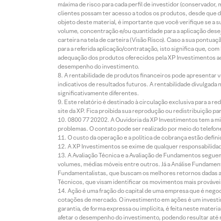
máxima de risco para cada perfil de investidor (conservado
clientes possam ter acesso a todos os produtos, desde que de
objeto deste material, é importante que você verifique se a
volume, concentração e/ou quantidade para a aplicação dese
carteira na tela de carteira (Visão Risco). Caso a sua pontu
para a referida aplicação/contratação, isto significa que, co
adequação dos produtos oferecidos pela XP Investimentos ao
desempenho do investimento.
A rentabilidade de produtos financeiros pode apresentar
indicativos de resultados futuros. A rentabilidade divulgada
significativamente diferentes.
Este relatório é destinado à circulação exclusiva para a 
site da XP. Fica proibida sua reprodução ou redistribuição p
0800 77 20202. A Ouvidoria da XP Investimentos tem a mi
problemas. O contato pode ser realizado por meio do telefon
O custo da operação e a política de cobrança estão defini
A XP Investimentos se exime de qualquer responsabilidade
A Avaliação Técnica e a Avaliação de Fundamentos seguem
volumes, médias móveis entre outros. Já a Análise Fundament
Fundamentalistas, que buscam os melhores retornos dadas as
Técnicos, que visam identificar os movimentos mais prováveis 
Ação é uma fração do capital de uma empresa que é negoci
cotações de mercado. O investimento em ações é um investi
garantia, de forma expressa ou implícita, é feita neste ma
afetar o desempenho do investimento, podendo resultar até 