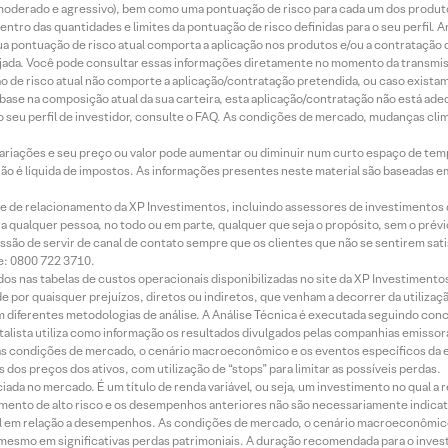
r, moderado e agressivo), bem como uma pontuação de risco para cada um dos produ
ntro das quantidades e limites da pontuação de risco definidas para o seu perfil. A
 sua pontuação de risco atual comporta a aplicação nos produtos e/ou a contratação
jada. Você pode consultar essas informações diretamente no momento da transmissã
ação de risco atual não comporte a aplicação/contratação pretendida, ou caso exista
m base na composição atual da sua carteira, esta aplicação/contratação não está ad
 seu perfil de investidor, consulte o FAQ. As condições de mercado, mudanças cl
 variações e seu preço ou valor pode aumentar ou diminuir num curto espaço de t
 não é líquida de impostos. As informações presentes neste material são baseadas e
rede de relacionamento da XP Investimentos, incluindo assessores de investimentos
ara qualquer pessoa, no todo ou em parte, qualquer que seja o propósito, sem o pr
ssão de servir de canal de contato sempre que os clientes que não se sentirem sat
e: 0800 722 3710.
dos nas tabelas de custos operacionais disponibilizadas no site da XP Investimento
 por quaisquer prejuízos, diretos ou indiretos, que venham a decorrer da utilizaç
 diferentes metodologias de análise. A Análise Técnica é executada seguindo conc
alista utiliza como informação os resultados divulgados pelas companhias emissora
 condições de mercado, o cenário macroeconômico e os eventos específicos da em
dos preços dos ativos, com utilização de “stops” para limitar as possíveis perdas.
ada no mercado. É um título de renda variável, ou seja, um investimento no qual a r
mento de alto risco e os desempenhos anteriores não são necessariamente indicat
terial em relação a desempenhos. As condições de mercado, o cenário macroeconômi
mesmo em significativas perdas patrimoniais. A duração recomendada para o inves