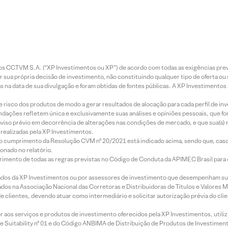
entos CCTVM S.A. (“XP Investimentos ou XP”) de acordo com todas as exigências p
r sua própria decisão de investimento, não constituindo qualquer tipo de oferta ou
s na data de sua divulgação e foram obtidas de fontes públicas. A XP Investimentos
e risco dos produtos de modo a gerar resultados de alocação para cada perfil de inv
mendações refletem única e exclusivamente suas análises e opiniões pessoais, que 
aviso prévio em decorrência de alterações nas condições de mercado, e que sua(s)
realizadas pela XP Investimentos.
lo cumprimento da Resolução CVM nº 20/2021 está indicado acima, sendo que, caso 
onado no relatório.
imento de todas as regras previstas no Código de Conduta da APIMEC Brasil para o 
ados da XP Investimentos ou por assessores de investimento que desempenham sua
os na Associação Nacional das Corretoras e Distribuidoras de Títulos e Valores 
de clientes, devendo atuar como intermediário e solicitar autorização prévia do cl
idor aos serviços e produtos de investimento oferecidos pela XP Investimentos, uti
 Suitability nº 01 e do Código ANBIMA de Distribuição de Produtos de Investimen