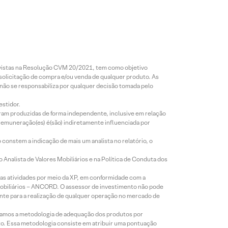
revistas na Resolução CVM 20/2021, tem como objetivo
 solicitação de compra e/ou venda de qualquer produto. As
 não se responsabiliza por qualquer decisão tomada pelo
estidor.
foram produzidas de forma independente, inclusive em relação
 remuneração(es) é(são) indiretamente influenciada por
constem a indicação de mais um analista no relatório, o
Analista de Valores Mobiliários e na Política de Conduta dos
s atividades por meio da XP, em conformidade com a
Mobiliários – ANCORD. O assessor de investimento não pode
iente para a realização de qualquer operação no mercado de
lizamos a metodologia de adequação dos produtos por
to. Essa metodologia consiste em atribuir uma pontuação