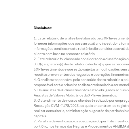
Disclaimer:
Este relatório de análise foi elaborado pela XP Investim
fornecer informações que possam auxiliar o investidor a toma
informações contidas neste relatório são consideradas válida
cliente com base no presente relatório.
Este relatório foi elaborado considerando a classificação d
O(s) signatário(s) deste relatório declara(m) que as reco
à XP Investimentos e que estão sujeitas a modificações sem 
receitas provenientes dos negócios e operações financeiras 
O analista responsável pelo conteúdo deste relatório e pe
responsável será o primeiro analista credenciado a ser menci
Os analistas da XP Investimentos estão obrigados ao cumpr
Analistas de Valores Mobiliários da XP Investimentos.
O atendimento de nossos clientes é realizado por empreg
Resolução CVM nº 178/2023, os quais encontram-se registrad
realizar consultoria, administração ou gestão de patrimônio 
capitais.
Para fins de verificação da adequação do perfil do invest
portfólio, nos termos das Regras e Procedimentos ANBIMA de