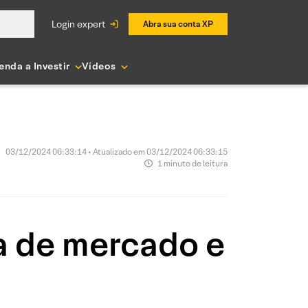
login expert
Abra sua conta XP
enda a Investir
Vídeos
03/12/2024 06:33:14 • Atualizado em 03/12/2024 06:33:15
1 minuto de leitura
a de mercado e