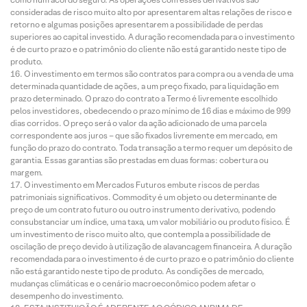
consideradas de risco muito alto por apresentarem altas relações de risco e
retorno e algumas posições apresentarem a possibilidade de perdas
superiores ao capital investido. A duração recomendada para o investimento
é de curto prazo e o patrimônio do cliente não está garantido neste tipo de
produto.
O investimento em termos são contratos para compra ou a venda de uma
determinada quantidade de ações, a um preço fixado, para liquidação em
prazo determinado. O prazo do contrato a Termo é livremente escolhido
pelos investidores, obedecendo o prazo mínimo de 16 dias e máximo de 999
dias corridos. O preço será o valor da ação adicionado de uma parcela
correspondente aos juros – que são fixados livremente em mercado, em
função do prazo do contrato. Toda transação a termo requer um depósito de
garantia. Essas garantias são prestadas em duas formas: cobertura ou
margem.
O investimento em Mercados Futuros embute riscos de perdas
patrimoniais significativos. Commodity é um objeto ou determinante de
preço de um contrato futuro ou outro instrumento derivativo, podendo
consubstanciar um índice, uma taxa, um valor mobiliário ou produto físico. É
um investimento de risco muito alto, que contempla a possibilidade de
oscilação de preço devido à utilização de alavancagem financeira. A duração
recomendada para o investimento é de curto prazo e o patrimônio do cliente
não está garantido neste tipo de produto. As condições de mercado,
mudanças climáticas e o cenário macroeconômico podem afetar o
desempenho do investimento.