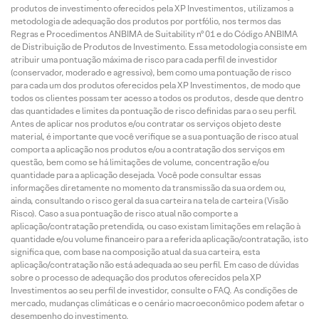
produtos de investimento oferecidos pela XP Investimentos, utilizamos a
metodologia de adequação dos produtos por portfólio, nos termos das
Regras e Procedimentos ANBIMA de Suitability nº 01 e do Código ANBIMA
de Distribuição de Produtos de Investimento. Essa metodologia consiste em
atribuir uma pontuação máxima de risco para cada perfil de investidor
(conservador, moderado e agressivo), bem como uma pontuação de risco
para cada um dos produtos oferecidos pela XP Investimentos, de modo que
todos os clientes possam ter acesso a todos os produtos, desde que dentro
das quantidades e limites da pontuação de risco definidas para o seu perfil.
Antes de aplicar nos produtos e/ou contratar os serviços objeto deste
material, é importante que você verifique se a sua pontuação de risco atual
comporta a aplicação nos produtos e/ou a contratação dos serviços em
questão, bem como se há limitações de volume, concentração e/ou
quantidade para a aplicação desejada. Você pode consultar essas
informações diretamente no momento da transmissão da sua ordem ou,
ainda, consultando o risco geral da sua carteira na tela de carteira (Visão
Risco). Caso a sua pontuação de risco atual não comporte a
aplicação/contratação pretendida, ou caso existam limitações em relação à
quantidade e/ou volume financeiro para a referida aplicação/contratação, isto
significa que, com base na composição atual da sua carteira, esta
aplicação/contratação não está adequada ao seu perfil. Em caso de dúvidas
sobre o processo de adequação dos produtos oferecidos pela XP
Investimentos ao seu perfil de investidor, consulte o FAQ. As condições de
mercado, mudanças climáticas e o cenário macroeconômico podem afetar o
desempenho do investimento.