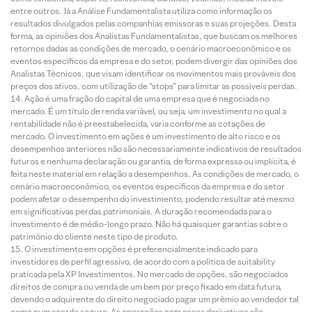
entre outros. Já a Análise Fundamentalista utiliza como informação os
resultados divulgados pelas companhias emissoras e suas projeções. Desta
forma, as opiniões dos Analistas Fundamentalistas, que buscam os melhores
retornos dadas as condições de mercado, o cenário macroeconômico e os
eventos específicos da empresa e do setor, podem divergir das opiniões dos
Analistas Técnicos, que visam identificar os movimentos mais prováveis dos
preços dos ativos, com utilização de “stops” para limitar as possíveis perdas.
Ação é uma fração do capital de uma empresa que é negociada no
mercado. É um título de renda variável, ou seja, um investimento no qual a
rentabilidade não é preestabelecida, varia conforme as cotações de
mercado. O investimento em ações é um investimento de alto risco e os
desempenhos anteriores não são necessariamente indicativos de resultados
futuros e nenhuma declaração ou garantia, de forma expressa ou implícita, é
feita neste material em relação a desempenhos. As condições de mercado, o
cenário macroeconômico, os eventos específicos da empresa e do setor
podem afetar o desempenho do investimento, podendo resultar até mesmo
em significativas perdas patrimoniais. A duração recomendada para o
investimento é de médio-longo prazo. Não há quaisquer garantias sobre o
patrimônio do cliente neste tipo de produto.
O investimento em opções é preferencialmente indicado para
investidores de perfil agressivo, de acordo com a política de suitability
praticada pela XP Investimentos. No mercado de opções, são negociados
direitos de compra ou venda de um bem por preço fixado em data futura,
devendo o adquirente do direito negociado pagar um prêmio ao vendedor tal
como num acordo seguro. As operações com esses derivativos são