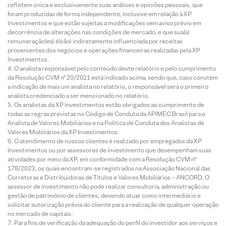
refletem única e exclusivamente suas análises e opiniões pessoais, que
foram produzidas de forma independente, inclusive em relação à XP
Investimentos e que estão sujeitas a modificações sem aviso prévio em
decorrência de alterações nas condições de mercado, e que sua(s)
remuneração(es) é(são) indiretamente influenciada por receitas
provenientes dos negócios e operações financeiras realizadas pela XP
Investimentos.
O analista responsável pelo conteúdo deste relatório e pelo cumprimento
da Resolução CVM nº 20/2021 está indicado acima, sendo que, caso constem
a indicação de mais um analista no relatório, o responsável será o primeiro
analista credenciado a ser mencionado no relatório.
Os analistas da XP Investimentos estão obrigados ao cumprimento de
todas as regras previstas no Código de Conduta da APIMEC Brasil para o
Analista de Valores Mobiliários e na Política de Conduta dos Analistas de
Valores Mobiliários da XP Investimentos.
O atendimento de nossos clientes é realizado por empregados da XP
Investimentos ou por assessores de investimento que desempenham suas
atividades por meio da XP, em conformidade com a Resolução CVM nº
178/2023, os quais encontram-se registrados na Associação Nacional das
Corretoras e Distribuidoras de Títulos e Valores Mobiliários – ANCORD. O
assessor de investimento não pode realizar consultoria, administração ou
gestão de patrimônio de clientes, devendo atuar como intermediário e
solicitar autorização prévia do cliente para a realização de qualquer operação
no mercado de capitais.
Para fins de verificação da adequação do perfil do investidor aos serviços e