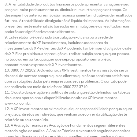
A rentabilidade de produtos financeiros pode apresentar variações e seu
preço ou valor pode aumentar ou diminuir num curto espaço de tempo. Os
desempenhos anteriores não são necessariamente indicativos de resultados
futuros. A rentabilidade divulgada não é líquida de impostos. As informações
presentes neste material são baseadas em simulações e os resultados reais
poderão ser significativamente diferentes.
Este relatório é destinado à circulação exclusiva para a rede de
relacionamento da XP Investimentos, incluindo assessores de
investimentos da XP e clientes da XP, podendo também ser divulgado no site
da XP. Fica proibida sua reprodução ou redistribuição para qualquer pessoa,
no todo ou em parte, qualquer que seja o propósito, sem o prévio
consentimento expresso da XP Investimentos.
0800 77 20202. A Ouvidoria da XP Investimentos tem a missão de servir
de canal de contato sempre que os clientes que não se sentirem satisfeitos
com as soluções dadas pela empresa aos seus problemas. O contato pode
ser realizado por meio do telefone: 0800 722 3710.
O custo da operação e a política de cobrança estão definidos nas tabelas
de custos operacionais disponibilizadas no site da XP Investimentos:
www.xpi.com.br.
A XP Investimentos se exime de qualquer responsabilidade por quaisquer
prejuízos, diretos ou indiretos, que venham a decorrer da utilização deste
relatório ou seu conteúdo.
A Avaliação Técnica e a Avaliação de Fundamentos seguem diferentes
metodologias de análise. A Análise Técnica é executada seguindo conceitos
como tendência, suporte, resistência, candles, volumes, médias móveis