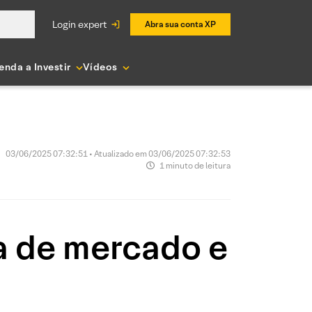
login expert
Abra sua conta XP
enda a Investir
Vídeos
03/06/2025 07:32:51 • Atualizado em 03/06/2025 07:32:53
1 minuto de leitura
a de mercado e