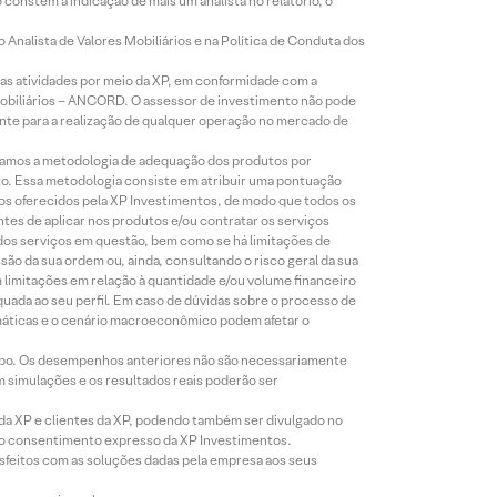
constem a indicação de mais um analista no relatório, o
Analista de Valores Mobiliários e na Política de Conduta dos
s atividades por meio da XP, em conformidade com a
Mobiliários – ANCORD. O assessor de investimento não pode
iente para a realização de qualquer operação no mercado de
lizamos a metodologia de adequação dos produtos por
to. Essa metodologia consiste em atribuir uma pontuação
tos oferecidos pela XP Investimentos, de modo que todos os
ntes de aplicar nos produtos e/ou contratar os serviços
 dos serviços em questão, bem como se há limitações de
o da sua ordem ou, ainda, consultando o risco geral da sua
m limitações em relação à quantidade e/ou volume financeiro
equada ao seu perfil. Em caso de dúvidas sobre o processo de
imáticas e o cenário macroeconômico podem afetar o
empo. Os desempenhos anteriores não são necessariamente
m simulações e os resultados reais poderão ser
 da XP e clientes da XP, podendo também ser divulgado no
évio consentimento expresso da XP Investimentos.
isfeitos com as soluções dadas pela empresa aos seus