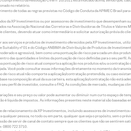
lo cumprimento da Resolução CVM nº 20/2021 está indicado acima, sendo que, caso 
onado no relatório.
imento de todas as regras previstas no Código de Conduta da APIMEC Brasil para o 
ados da XP Investimentos ou por assessores de investimento que desempenham sua
os na Associação Nacional das Corretoras e Distribuidoras de Títulos e Valores 
de clientes, devendo atuar como intermediário e solicitar autorização prévia do cl
idor aos serviços e produtos de investimento oferecidos pela XP Investimentos, uti
 Suitability nº 01 e do Código ANBIMA de Distribuição de Produtos de Investimen
r, moderado e agressivo), bem como uma pontuação de risco para cada um dos produ
ntro das quantidades e limites da pontuação de risco definidas para o seu perfil. A
 sua pontuação de risco atual comporta a aplicação nos produtos e/ou a contratação
jada. Você pode consultar essas informações diretamente no momento da transmissã
ação de risco atual não comporte a aplicação/contratação pretendida, ou caso exista
m base na composição atual da sua carteira, esta aplicação/contratação não está ad
 seu perfil de investidor, consulte o FAQ. As condições de mercado, mudanças cl
 variações e seu preço ou valor pode aumentar ou diminuir num curto espaço de t
 não é líquida de impostos. As informações presentes neste material são baseadas e
rede de relacionamento da XP Investimentos, incluindo assessores de investimentos
ara qualquer pessoa, no todo ou em parte, qualquer que seja o propósito, sem o pr
ssão de servir de canal de contato sempre que os clientes que não se sentirem sat
e: 0800 722 3710.