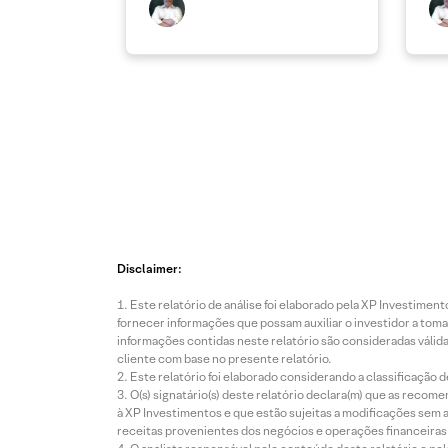
Disclaimer:
Este relatório de análise foi elaborado pela XP Investim
fornecer informações que possam auxiliar o investidor a toma
informações contidas neste relatório são consideradas válida
cliente com base no presente relatório.
Este relatório foi elaborado considerando a classificação d
O(s) signatário(s) deste relatório declara(m) que as reco
à XP Investimentos e que estão sujeitas a modificações sem 
receitas provenientes dos negócios e operações financeiras 