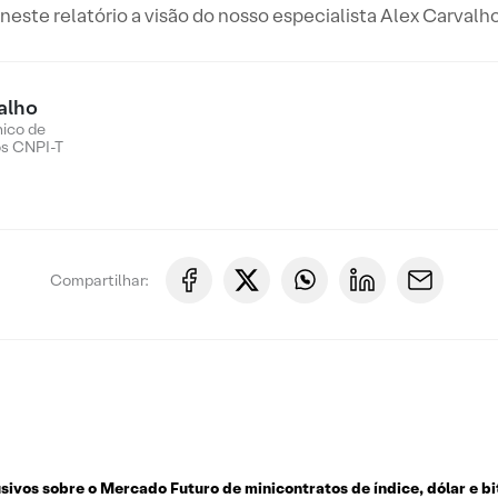
este relatório a visão do nosso especialista Alex Carvalho
alho
nico de
os CNPI-T
Compartilhar:
usivos sobre o
Mercado Futuro de minicontratos de índice, dólar e bi