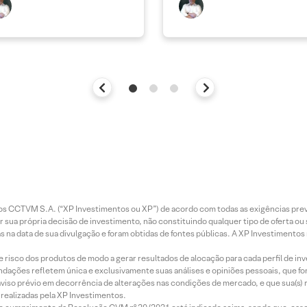
entos CCTVM S.A. (“XP Investimentos ou XP”) de acordo com todas as exigências p
r sua própria decisão de investimento, não constituindo qualquer tipo de oferta ou
s na data de sua divulgação e foram obtidas de fontes públicas. A XP Investimentos
e risco dos produtos de modo a gerar resultados de alocação para cada perfil de inv
mendações refletem única e exclusivamente suas análises e opiniões pessoais, que 
aviso prévio em decorrência de alterações nas condições de mercado, e que sua(s)
realizadas pela XP Investimentos.