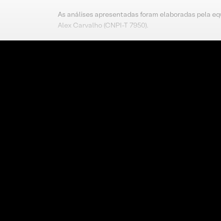
As análises apresentadas foram elaboradas pela eq
Alex Carvalho (CNPI-T 7950).