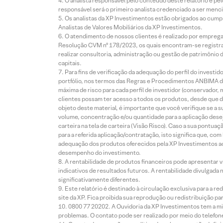
O analista responsável pelo conteúdo deste relatório e pe
responsável será o primeiro analista credenciado a ser menci
Os analistas da XP Investimentos estão obrigados ao cumpr
Analistas de Valores Mobiliários da XP Investimentos.
O atendimento de nossos clientes é realizado por empreg
Resolução CVM nº 178/2023, os quais encontram-se registrad
realizar consultoria, administração ou gestão de patrimônio 
capitais.
Para fins de verificação da adequação do perfil do invest
portfólio, nos termos das Regras e Procedimentos ANBIMA de
máxima de risco para cada perfil de investidor (conservado
clientes possam ter acesso a todos os produtos, desde que de
objeto deste material, é importante que você verifique se a
volume, concentração e/ou quantidade para a aplicação dese
carteira na tela de carteira (Visão Risco). Caso a sua pontu
para a referida aplicação/contratação, isto significa que, co
adequação dos produtos oferecidos pela XP Investimentos ao
desempenho do investimento.
A rentabilidade de produtos financeiros pode apresentar
indicativos de resultados futuros. A rentabilidade divulgada
significativamente diferentes.
Este relatório é destinado à circulação exclusiva para a 
site da XP. Fica proibida sua reprodução ou redistribuição p
0800 77 20202. A Ouvidoria da XP Investimentos tem a mi
problemas. O contato pode ser realizado por meio do telefon