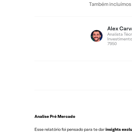
Também incluímos n
Alex Carv
Analista Téc
Investiment
7950
Analise Pré Mercado
Esse relatório foi pensado para te dar
insights excl