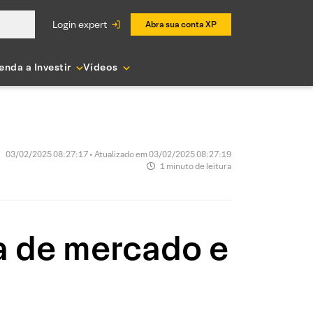
login expert
Abra sua conta XP
enda a Investir
Vídeos
03/02/2025 08:27:17 • Atualizado em 03/02/2025 08:27:19
1 minuto de leitura
a de mercado e