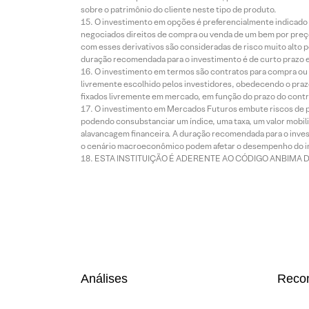
sobre o patrimônio do cliente neste tipo de produto.
O investimento em opções é preferencialmente indicado pa
negociados direitos de compra ou venda de um bem por preço
com esses derivativos são consideradas de risco muito alto p
duração recomendada para o investimento é de curto prazo e 
O investimento em termos são contratos para compra ou a
livremente escolhido pelos investidores, obedecendo o prazo
fixados livremente em mercado, em função do prazo do contr
O investimento em Mercados Futuros embute riscos de pe
podendo consubstanciar um índice, uma taxa, um valor mobiliá
alavancagem financeira. A duração recomendada para o invest
o cenário macroeconômico podem afetar o desempenho do i
ESTA INSTITUIÇÃO É ADERENTE AO CÓDIGO ANBIMA 
Análises
Reco