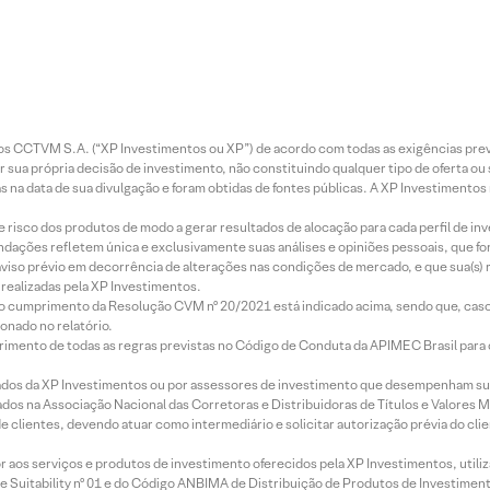
entos CCTVM S.A. (“XP Investimentos ou XP”) de acordo com todas as exigências p
r sua própria decisão de investimento, não constituindo qualquer tipo de oferta ou
s na data de sua divulgação e foram obtidas de fontes públicas. A XP Investimentos
e risco dos produtos de modo a gerar resultados de alocação para cada perfil de inv
mendações refletem única e exclusivamente suas análises e opiniões pessoais, que 
aviso prévio em decorrência de alterações nas condições de mercado, e que sua(s)
realizadas pela XP Investimentos.
lo cumprimento da Resolução CVM nº 20/2021 está indicado acima, sendo que, caso 
onado no relatório.
imento de todas as regras previstas no Código de Conduta da APIMEC Brasil para o 
ados da XP Investimentos ou por assessores de investimento que desempenham sua
os na Associação Nacional das Corretoras e Distribuidoras de Títulos e Valores 
de clientes, devendo atuar como intermediário e solicitar autorização prévia do cl
idor aos serviços e produtos de investimento oferecidos pela XP Investimentos, uti
 Suitability nº 01 e do Código ANBIMA de Distribuição de Produtos de Investimen