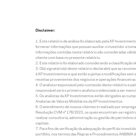
Disclaimer:
Este relatório de análise foi elaborado pela XP Investim
fornecer informações que possam auxiliar o investidor a toma
informações contidas neste relatório são consideradas válida
cliente com base no presente relatório.
Este relatório foi elaborado considerando a classificação d
O(s) signatário(s) deste relatório declara(m) que as reco
à XP Investimentos e que estão sujeitas a modificações sem 
receitas provenientes dos negócios e operações financeiras 
O analista responsável pelo conteúdo deste relatório e pe
responsável será o primeiro analista credenciado a ser menci
Os analistas da XP Investimentos estão obrigados ao cumpr
Analistas de Valores Mobiliários da XP Investimentos.
O atendimento de nossos clientes é realizado por empreg
Resolução CVM nº 178/2023, os quais encontram-se registrad
realizar consultoria, administração ou gestão de patrimônio 
capitais.
Para fins de verificação da adequação do perfil do invest
portfólio, nos termos das Regras e Procedimentos ANBIMA de