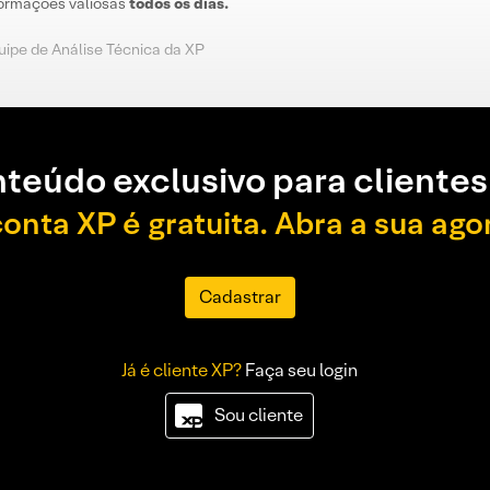
nformações valiosas
todos os dias.
uipe de Análise Técnica da XP
teúdo exclusivo para clientes
conta XP é gratuita. Abra a sua ago
Cadastrar
Já é cliente XP?
Faça seu login
Sou cliente