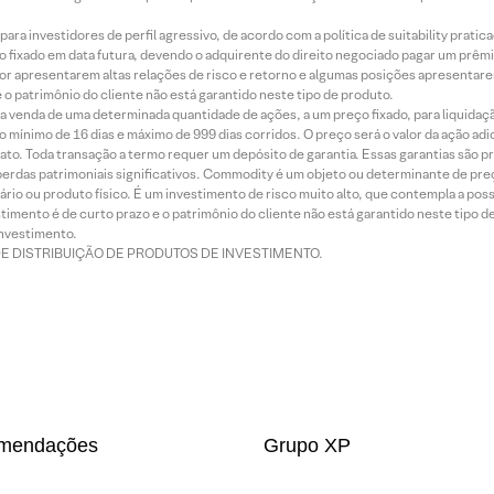
ra investidores de perfil agressivo, de acordo com a política de suitability prat
 fixado em data futura, devendo o adquirente do direito negociado pagar um prê
or apresentarem altas relações de risco e retorno e algumas posições apresentarem 
o patrimônio do cliente não está garantido neste tipo de produto.
 venda de uma determinada quantidade de ações, a um preço fixado, para liquidaç
 mínimo de 16 dias e máximo de 999 dias corridos. O preço será o valor da ação ad
ato. Toda transação a termo requer um depósito de garantia. Essas garantias são 
rdas patrimoniais significativos. Commodity é um objeto ou determinante de preç
rio ou produto físico. É um investimento de risco muito alto, que contempla a possi
imento é de curto prazo e o patrimônio do cliente não está garantido neste tipo 
nvestimento.
DE DISTRIBUIÇÃO DE PRODUTOS DE INVESTIMENTO.
mendações
Grupo XP