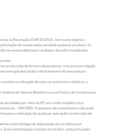
revistas na Resolução CVM 20/2021, tem como objetivo
 solicitação de compra e/ou venda de qualquer produto. As
 não se responsabiliza por qualquer decisão tomada pelo
estidor.
foram produzidas de forma independente, inclusive em relação
 remuneração(es) é(são) indiretamente influenciada por
constem a indicação de mais um analista no relatório, o
Analista de Valores Mobiliários e na Política de Conduta dos
s atividades por meio da XP, em conformidade com a
Mobiliários – ANCORD. O assessor de investimento não pode
iente para a realização de qualquer operação no mercado de
lizamos a metodologia de adequação dos produtos por
to. Essa metodologia consiste em atribuir uma pontuação