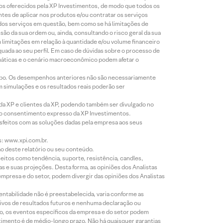
tos oferecidos pela XP Investimentos, de modo que todos os
ntes de aplicar nos produtos e/ou contratar os serviços
 dos serviços em questão, bem como se há limitações de
o da sua ordem ou, ainda, consultando o risco geral da sua
m limitações em relação à quantidade e/ou volume financeiro
equada ao seu perfil. Em caso de dúvidas sobre o processo de
imáticas e o cenário macroeconômico podem afetar o
empo. Os desempenhos anteriores não são necessariamente
m simulações e os resultados reais poderão ser
 da XP e clientes da XP, podendo também ser divulgado no
évio consentimento expresso da XP Investimentos.
isfeitos com as soluções dadas pela empresa aos seus
s: www.xpi.com.br.
ão deste relatório ou seu conteúdo.
eitos como tendência, suporte, resistência, candles,
s e suas projeções. Desta forma, as opiniões dos Analistas
presa e do setor, podem divergir das opiniões dos Analistas
entabilidade não é preestabelecida, varia conforme as
ivos de resultados futuros e nenhuma declaração ou
co, os eventos específicos da empresa e do setor podem
timento é de médio-longo prazo. Não há quaisquer garantias