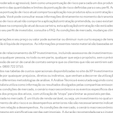
r, moderado e agressivo), bem como uma pontuação de risco para cada um dos produ
ntro das quantidades e limites da pontuação de risco definidas para o seu perfil. A
 sua pontuação de risco atual comporta a aplicação nos produtos e/ou a contratação
jada. Você pode consultar essas informações diretamente no momento da transmissã
ação de risco atual não comporte a aplicação/contratação pretendida, ou caso exista
m base na composição atual da sua carteira, esta aplicação/contratação não está ad
 seu perfil de investidor, consulte o FAQ. As condições de mercado, mudanças cl
 variações e seu preço ou valor pode aumentar ou diminuir num curto espaço de t
 não é líquida de impostos. As informações presentes neste material são baseadas e
rede de relacionamento da XP Investimentos, incluindo assessores de investimentos
ara qualquer pessoa, no todo ou em parte, qualquer que seja o propósito, sem o pr
ssão de servir de canal de contato sempre que os clientes que não se sentirem sat
e: 0800 722 3710.
dos nas tabelas de custos operacionais disponibilizadas no site da XP Investimento
 por quaisquer prejuízos, diretos ou indiretos, que venham a decorrer da utilizaç
 diferentes metodologias de análise. A Análise Técnica é executada seguindo conc
alista utiliza como informação os resultados divulgados pelas companhias emissora
 condições de mercado, o cenário macroeconômico e os eventos específicos da em
dos preços dos ativos, com utilização de “stops” para limitar as possíveis perdas.
ada no mercado. É um título de renda variável, ou seja, um investimento no qual a r
mento de alto risco e os desempenhos anteriores não são necessariamente indicat
terial em relação a desempenhos. As condições de mercado, o cenário macroeconômi
mesmo em significativas perdas patrimoniais. A duração recomendada para o inves