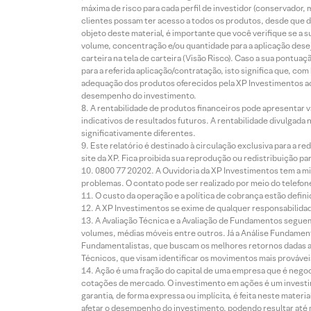
máxima de risco para cada perfil de investidor (conservado
clientes possam ter acesso a todos os produtos, desde que de
objeto deste material, é importante que você verifique se a
volume, concentração e/ou quantidade para a aplicação dese
carteira na tela de carteira (Visão Risco). Caso a sua pontu
para a referida aplicação/contratação, isto significa que, co
adequação dos produtos oferecidos pela XP Investimentos ao
desempenho do investimento.
A rentabilidade de produtos financeiros pode apresentar
indicativos de resultados futuros. A rentabilidade divulgada
significativamente diferentes.
Este relatório é destinado à circulação exclusiva para a 
site da XP. Fica proibida sua reprodução ou redistribuição p
0800 77 20202. A Ouvidoria da XP Investimentos tem a mi
problemas. O contato pode ser realizado por meio do telefon
O custo da operação e a política de cobrança estão defini
A XP Investimentos se exime de qualquer responsabilidade
A Avaliação Técnica e a Avaliação de Fundamentos seguem
volumes, médias móveis entre outros. Já a Análise Fundament
Fundamentalistas, que buscam os melhores retornos dadas as
Técnicos, que visam identificar os movimentos mais prováveis 
Ação é uma fração do capital de uma empresa que é negoci
cotações de mercado. O investimento em ações é um investi
garantia, de forma expressa ou implícita, é feita neste ma
afetar o desempenho do investimento, podendo resultar até 