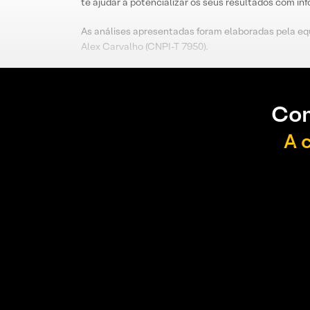
te ajudar a potencializar os seus resultados com i
As análises apresentadas foram elaboradas pela eq
Alex Carvalho (CNPI-T 7950).
Con
A 