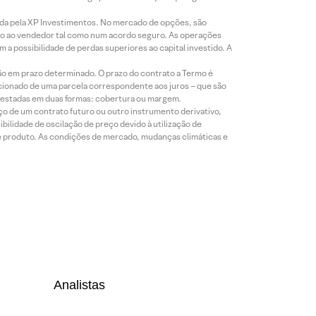
icada pela XP Investimentos. No mercado de opções, são
mio ao vendedor tal como num acordo seguro. As operações
a possibilidade de perdas superiores ao capital investido. A
ão em prazo determinado. O prazo do contrato a Termo é
icionado de uma parcela correspondente aos juros – que são
prestadas em duas formas: cobertura ou margem.
o de um contrato futuro ou outro instrumento derivativo,
bilidade de oscilação de preço devido à utilização de
de produto. As condições de mercado, mudanças climáticas e
Analistas