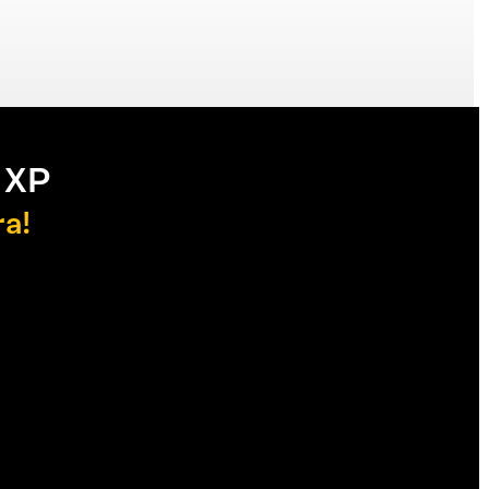
 XP
ra!