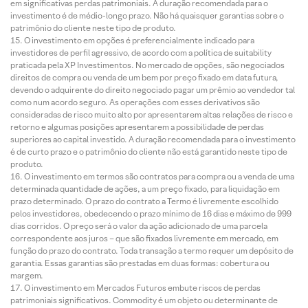
em significativas perdas patrimoniais. A duração recomendada para o
investimento é de médio-longo prazo. Não há quaisquer garantias sobre o
patrimônio do cliente neste tipo de produto.
O investimento em opções é preferencialmente indicado para
investidores de perfil agressivo, de acordo com a política de suitability
praticada pela XP Investimentos. No mercado de opções, são negociados
direitos de compra ou venda de um bem por preço fixado em data futura,
devendo o adquirente do direito negociado pagar um prêmio ao vendedor tal
como num acordo seguro. As operações com esses derivativos são
consideradas de risco muito alto por apresentarem altas relações de risco e
retorno e algumas posições apresentarem a possibilidade de perdas
superiores ao capital investido. A duração recomendada para o investimento
é de curto prazo e o patrimônio do cliente não está garantido neste tipo de
produto.
O investimento em termos são contratos para compra ou a venda de uma
determinada quantidade de ações, a um preço fixado, para liquidação em
prazo determinado. O prazo do contrato a Termo é livremente escolhido
pelos investidores, obedecendo o prazo mínimo de 16 dias e máximo de 999
dias corridos. O preço será o valor da ação adicionado de uma parcela
correspondente aos juros – que são fixados livremente em mercado, em
função do prazo do contrato. Toda transação a termo requer um depósito de
garantia. Essas garantias são prestadas em duas formas: cobertura ou
margem.
O investimento em Mercados Futuros embute riscos de perdas
patrimoniais significativos. Commodity é um objeto ou determinante de