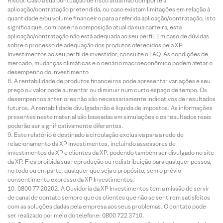
Risco). Caso a sua pontuação de risco atual não comporte a
aplicação/contratação pretendida, ou caso existam limitações em relação à
quantidade e/ou volume financeiro para a referida aplicação/contratação, isto
significa que, com base na composição atual da sua carteira, esta
aplicação/contratação não está adequada ao seu perfil. Em caso de dúvidas
sobre o processo de adequação dos produtos oferecidos pela XP
Investimentos ao seu perfil de investidor, consulte o FAQ. As condições de
mercado, mudanças climáticas e o cenário macroeconômico podem afetar o
desempenho do investimento.
A rentabilidade de produtos financeiros pode apresentar variações e seu
preço ou valor pode aumentar ou diminuir num curto espaço de tempo. Os
desempenhos anteriores não são necessariamente indicativos de resultados
futuros. A rentabilidade divulgada não é líquida de impostos. As informações
presentes neste material são baseadas em simulações e os resultados reais
poderão ser significativamente diferentes.
Este relatório é destinado à circulação exclusiva para a rede de
relacionamento da XP Investimentos, incluindo assessores de
investimentos da XP e clientes da XP, podendo também ser divulgado no site
da XP. Fica proibida sua reprodução ou redistribuição para qualquer pessoa,
no todo ou em parte, qualquer que seja o propósito, sem o prévio
consentimento expresso da XP Investimentos.
0800 77 20202. A Ouvidoria da XP Investimentos tem a missão de servir
de canal de contato sempre que os clientes que não se sentirem satisfeitos
com as soluções dadas pela empresa aos seus problemas. O contato pode
ser realizado por meio do telefone: 0800 722 3710.