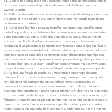
O custo da operação e a política de cobrança estão definidos nas tabelas
de custos operacionais disponibilizadas no site da XP Investimentos:
www.xpi.com.br.
A XP Investimentos se exime de qualquer responsabilidade por quaisquer
prejuízos, diretos ou indiretos, que venham a decorrer da utilização deste
relatório ou seu conteúdo.
A Avaliação Técnica e a Avaliação de Fundamentos seguem diferentes
metodologias de análise. A Análise Técnica é executada seguindo conceitos
como tendência, suporte, resistência, candles, volumes, médias móveis
entre outros. Já a Análise Fundamentalista utiliza como informação os
resultados divulgados pelas companhias emissoras e suas projeções. Desta
forma, as opiniões dos Analistas Fundamentalistas, que buscam os melhores
retornos dadas as condições de mercado, o cenário macroeconômico e os
eventos específicos da empresa e do setor, podem divergir das opiniões dos
Analistas Técnicos, que visam identificar os movimentos mais prováveis dos
preços dos ativos, com utilização de “stops” para limitar as possíveis perdas.
Ação é uma fração do capital de uma empresa que é negociada no
mercado. É um título de renda variável, ou seja, um investimento no qual a
rentabilidade não é preestabelecida, varia conforme as cotações de
mercado. O investimento em ações é um investimento de alto risco e os
desempenhos anteriores não são necessariamente indicativos de resultados
futuros e nenhuma declaração ou garantia, de forma expressa ou implícita, é
feita neste material em relação a desempenhos. As condições de mercado, o
cenário macroeconômico, os eventos específicos da empresa e do setor
podem afetar o desempenho do investimento, podendo resultar até mesmo