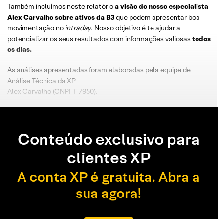
Também incluímos neste relatório
a visão do nosso especialista
Alex Carvalho sobre ativos da B3
que podem apresentar boa
movimentação no
intraday
. Nosso objetivo é te ajudar a
potencializar os seus resultados com informações valiosas
todos
os dias.
As análises apresentadas foram elaboradas pela equipe de
Análise Técnica da XP
Alex Carvalho (CNPI-T 7950).
Conteúdo exclusivo para
clientes XP
A conta XP é gratuita. Abra a
sua agora!