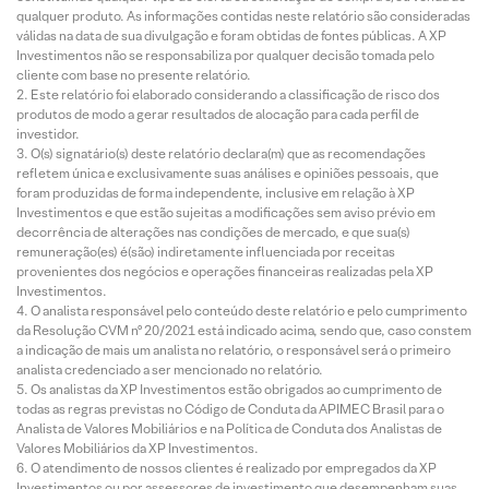
qualquer produto. As informações contidas neste relatório são consideradas
válidas na data de sua divulgação e foram obtidas de fontes públicas. A XP
Investimentos não se responsabiliza por qualquer decisão tomada pelo
cliente com base no presente relatório.
Este relatório foi elaborado considerando a classificação de risco dos
produtos de modo a gerar resultados de alocação para cada perfil de
investidor.
O(s) signatário(s) deste relatório declara(m) que as recomendações
refletem única e exclusivamente suas análises e opiniões pessoais, que
foram produzidas de forma independente, inclusive em relação à XP
Investimentos e que estão sujeitas a modificações sem aviso prévio em
decorrência de alterações nas condições de mercado, e que sua(s)
remuneração(es) é(são) indiretamente influenciada por receitas
provenientes dos negócios e operações financeiras realizadas pela XP
Investimentos.
O analista responsável pelo conteúdo deste relatório e pelo cumprimento
da Resolução CVM nº 20/2021 está indicado acima, sendo que, caso constem
a indicação de mais um analista no relatório, o responsável será o primeiro
analista credenciado a ser mencionado no relatório.
Os analistas da XP Investimentos estão obrigados ao cumprimento de
todas as regras previstas no Código de Conduta da APIMEC Brasil para o
Analista de Valores Mobiliários e na Política de Conduta dos Analistas de
Valores Mobiliários da XP Investimentos.
O atendimento de nossos clientes é realizado por empregados da XP
Investimentos ou por assessores de investimento que desempenham suas