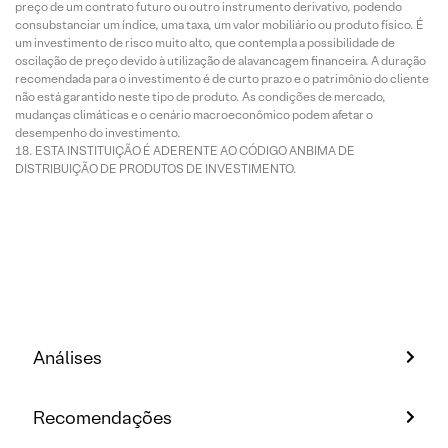
preço de um contrato futuro ou outro instrumento derivativo, podendo
consubstanciar um índice, uma taxa, um valor mobiliário ou produto físico. É
um investimento de risco muito alto, que contempla a possibilidade de
oscilação de preço devido à utilização de alavancagem financeira. A duração
recomendada para o investimento é de curto prazo e o patrimônio do cliente
não está garantido neste tipo de produto. As condições de mercado,
mudanças climáticas e o cenário macroeconômico podem afetar o
desempenho do investimento.
ESTA INSTITUIÇÃO É ADERENTE AO CÓDIGO ANBIMA DE
DISTRIBUIÇÃO DE PRODUTOS DE INVESTIMENTO.
Análises
Recomendações