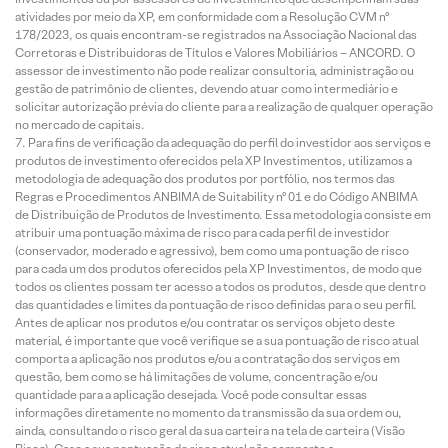
atividades por meio da XP, em conformidade com a Resolução CVM nº
178/2023, os quais encontram-se registrados na Associação Nacional das
Corretoras e Distribuidoras de Títulos e Valores Mobiliários – ANCORD. O
assessor de investimento não pode realizar consultoria, administração ou
gestão de patrimônio de clientes, devendo atuar como intermediário e
solicitar autorização prévia do cliente para a realização de qualquer operação
no mercado de capitais.
Para fins de verificação da adequação do perfil do investidor aos serviços e
produtos de investimento oferecidos pela XP Investimentos, utilizamos a
metodologia de adequação dos produtos por portfólio, nos termos das
Regras e Procedimentos ANBIMA de Suitability nº 01 e do Código ANBIMA
de Distribuição de Produtos de Investimento. Essa metodologia consiste em
atribuir uma pontuação máxima de risco para cada perfil de investidor
(conservador, moderado e agressivo), bem como uma pontuação de risco
para cada um dos produtos oferecidos pela XP Investimentos, de modo que
todos os clientes possam ter acesso a todos os produtos, desde que dentro
das quantidades e limites da pontuação de risco definidas para o seu perfil.
Antes de aplicar nos produtos e/ou contratar os serviços objeto deste
material, é importante que você verifique se a sua pontuação de risco atual
comporta a aplicação nos produtos e/ou a contratação dos serviços em
questão, bem como se há limitações de volume, concentração e/ou
quantidade para a aplicação desejada. Você pode consultar essas
informações diretamente no momento da transmissão da sua ordem ou,
ainda, consultando o risco geral da sua carteira na tela de carteira (Visão