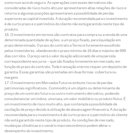
como num acordo seguro. As operações com esses derivativos são
consideradas de risco muito alto por apresentarem altas relações de risco e
retorno e algumas posições apresentarem a possibilidade de perdas
superiores ao capital investido. A duração recomendada para o investimento
é de curto prazo e o patrimônio do cliente não está garantido neste tipo de
produto.
O investimento em termos são contratos para compra ou a venda de uma
determinada quantidade de ações, a um preço fixado, para liquidação em
prazo determinado. O prazo do contrato a Termo é livremente escolhido
pelos investidores, obedecendo o prazo mínimo de 16 dias e máximo de 999
dias corridos. O preço será o valor da ação adicionado de uma parcela
correspondente aos juros – que são fixados livremente em mercado, em
função do prazo do contrato. Toda transação a termo requer um depósito de
garantia. Essas garantias são prestadas em duas formas: cobertura ou
margem.
O investimento em Mercados Futuros embute riscos de perdas
patrimoniais significativos. Commodity é um objeto ou determinante de
preço de um contrato futuro ou outro instrumento derivativo, podendo
consubstanciar um índice, uma taxa, um valor mobiliário ou produto físico. É
um investimento de risco muito alto, que contempla a possibilidade de
oscilação de preço devido à utilização de alavancagem financeira. A duração
recomendada para o investimento é de curto prazo e o patrimônio do cliente
não está garantido neste tipo de produto. As condições de mercado,
mudanças climáticas e o cenário macroeconômico podem afetar o
desempenho do investimento.