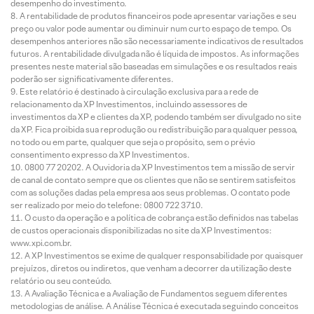
desempenho do investimento.
A rentabilidade de produtos financeiros pode apresentar variações e seu
preço ou valor pode aumentar ou diminuir num curto espaço de tempo. Os
desempenhos anteriores não são necessariamente indicativos de resultados
futuros. A rentabilidade divulgada não é líquida de impostos. As informações
presentes neste material são baseadas em simulações e os resultados reais
poderão ser significativamente diferentes.
Este relatório é destinado à circulação exclusiva para a rede de
relacionamento da XP Investimentos, incluindo assessores de
investimentos da XP e clientes da XP, podendo também ser divulgado no site
da XP. Fica proibida sua reprodução ou redistribuição para qualquer pessoa,
no todo ou em parte, qualquer que seja o propósito, sem o prévio
consentimento expresso da XP Investimentos.
0800 77 20202. A Ouvidoria da XP Investimentos tem a missão de servir
de canal de contato sempre que os clientes que não se sentirem satisfeitos
com as soluções dadas pela empresa aos seus problemas. O contato pode
ser realizado por meio do telefone: 0800 722 3710.
O custo da operação e a política de cobrança estão definidos nas tabelas
de custos operacionais disponibilizadas no site da XP Investimentos:
www.xpi.com.br.
A XP Investimentos se exime de qualquer responsabilidade por quaisquer
prejuízos, diretos ou indiretos, que venham a decorrer da utilização deste
relatório ou seu conteúdo.
A Avaliação Técnica e a Avaliação de Fundamentos seguem diferentes
metodologias de análise. A Análise Técnica é executada seguindo conceitos