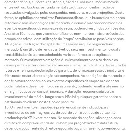
como tendência, suporte, resistência, candles, volumes, médias móveis
entre outros. Já a Análise Fundamentalista utiliza como informação os
resultados divulgados pelas companhias emissoras e suas projeções. Desta
forma, as opiniões dos Analistas Fundamentalistas, que buscam os melhores
retornos dadas as condições de mercado, o cenário macroeconômico e os
eventos específicos da empresa e do setor, podem divergir das opiniões dos
Analistas Técnicos, que visam identificar os movimentos mais prováveis dos
preços dos ativos, com utilização de “stops” para limitar as possíveis perdas.
Ação é uma fração do capital de uma empresa que é negociada no
mercado. É um título de renda variável, ou seja, um investimento no qual a
rentabilidade não é preestabelecida, varia conforme as cotações de
mercado. O investimento em ações é um investimento de alto risco e os
desempenhos anteriores não são necessariamente indicativos de resultados
futuros e nenhuma declaração ou garantia, de forma expressa ou implícita, é
feita neste material em relação a desempenhos. As condições de mercado, o
cenário macroeconômico, os eventos específicos da empresa e do setor
podem afetar o desempenho do investimento, podendo resultar até mesmo
em significativas perdas patrimoniais. A duração recomendada para o
investimento é de médio-longo prazo. Não há quaisquer garantias sobre o
patrimônio do cliente neste tipo de produto.
O investimento em opções é preferencialmente indicado para
investidores de perfil agressivo, de acordo com a política de suitability
praticada pela XP Investimentos. No mercado de opções, são negociados
direitos de compra ou venda de um bem por preço fixado em data futura,
devendo o adquirente do direito negociado pagar um prêmio ao vendedor tal