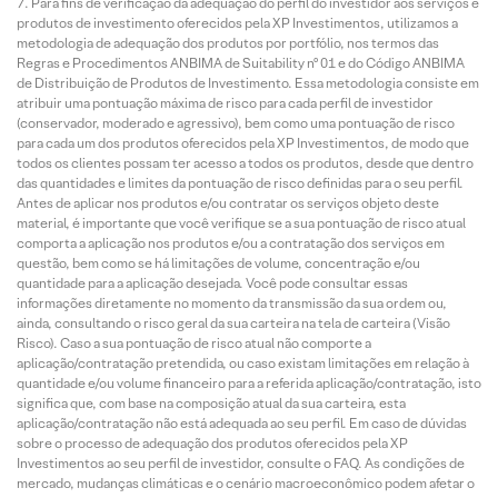
Para fins de verificação da adequação do perfil do investidor aos serviços e
produtos de investimento oferecidos pela XP Investimentos, utilizamos a
metodologia de adequação dos produtos por portfólio, nos termos das
Regras e Procedimentos ANBIMA de Suitability nº 01 e do Código ANBIMA
de Distribuição de Produtos de Investimento. Essa metodologia consiste em
atribuir uma pontuação máxima de risco para cada perfil de investidor
(conservador, moderado e agressivo), bem como uma pontuação de risco
para cada um dos produtos oferecidos pela XP Investimentos, de modo que
todos os clientes possam ter acesso a todos os produtos, desde que dentro
das quantidades e limites da pontuação de risco definidas para o seu perfil.
Antes de aplicar nos produtos e/ou contratar os serviços objeto deste
material, é importante que você verifique se a sua pontuação de risco atual
comporta a aplicação nos produtos e/ou a contratação dos serviços em
questão, bem como se há limitações de volume, concentração e/ou
quantidade para a aplicação desejada. Você pode consultar essas
informações diretamente no momento da transmissão da sua ordem ou,
ainda, consultando o risco geral da sua carteira na tela de carteira (Visão
Risco). Caso a sua pontuação de risco atual não comporte a
aplicação/contratação pretendida, ou caso existam limitações em relação à
quantidade e/ou volume financeiro para a referida aplicação/contratação, isto
significa que, com base na composição atual da sua carteira, esta
aplicação/contratação não está adequada ao seu perfil. Em caso de dúvidas
sobre o processo de adequação dos produtos oferecidos pela XP
Investimentos ao seu perfil de investidor, consulte o FAQ. As condições de
mercado, mudanças climáticas e o cenário macroeconômico podem afetar o