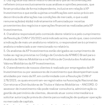
O(s) signatário(s) deste relatório declara(m) que as recomendações
refletem única e exclusivamente suas análises e opiniões pessoais, que
foram produzidas de forma independente, inclusive em relação à XP
Investimentos e que estão sujeitas a modificações sem aviso prévio em
decorrência de alterações nas condições de mercado, e que sua(s)
remuneração(es) é(são) indiretamente influenciada por receitas
provenientes dos negócios e operações financeiras realizadas pela XP
Investimentos.
O analista responsável pelo conteúdo deste relatório e pelo cumprimento
da Resolução CVM nº 20/2021 está indicado acima, sendo que, caso constem
a indicação de mais um analista no relatório, o responsável será o primeiro
analista credenciado a ser mencionado no relatório.
Os analistas da XP Investimentos estão obrigados ao cumprimento de
todas as regras previstas no Código de Conduta da APIMEC Brasil para o
Analista de Valores Mobiliários e na Política de Conduta dos Analistas de
Valores Mobiliários da XP Investimentos.
O atendimento de nossos clientes é realizado por empregados da XP
Investimentos ou por assessores de investimento que desempenham suas
atividades por meio da XP, em conformidade com a Resolução CVM nº
178/2023, os quais encontram-se registrados na Associação Nacional das
Corretoras e Distribuidoras de Títulos e Valores Mobiliários – ANCORD. O
assessor de investimento não pode realizar consultoria, administração ou
gestão de patrimônio de clientes, devendo atuar como intermediário e
solicitar autorização prévia do cliente para a realização de qualquer operação
no mercado de capitais.