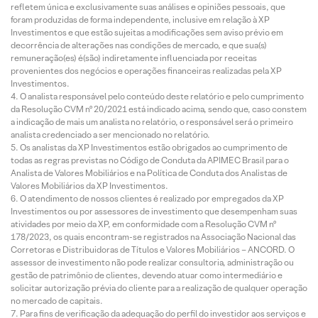
refletem única e exclusivamente suas análises e opiniões pessoais, que
foram produzidas de forma independente, inclusive em relação à XP
Investimentos e que estão sujeitas a modificações sem aviso prévio em
decorrência de alterações nas condições de mercado, e que sua(s)
remuneração(es) é(são) indiretamente influenciada por receitas
provenientes dos negócios e operações financeiras realizadas pela XP
Investimentos.
O analista responsável pelo conteúdo deste relatório e pelo cumprimento
da Resolução CVM nº 20/2021 está indicado acima, sendo que, caso constem
a indicação de mais um analista no relatório, o responsável será o primeiro
analista credenciado a ser mencionado no relatório.
Os analistas da XP Investimentos estão obrigados ao cumprimento de
todas as regras previstas no Código de Conduta da APIMEC Brasil para o
Analista de Valores Mobiliários e na Política de Conduta dos Analistas de
Valores Mobiliários da XP Investimentos.
O atendimento de nossos clientes é realizado por empregados da XP
Investimentos ou por assessores de investimento que desempenham suas
atividades por meio da XP, em conformidade com a Resolução CVM nº
178/2023, os quais encontram-se registrados na Associação Nacional das
Corretoras e Distribuidoras de Títulos e Valores Mobiliários – ANCORD. O
assessor de investimento não pode realizar consultoria, administração ou
gestão de patrimônio de clientes, devendo atuar como intermediário e
solicitar autorização prévia do cliente para a realização de qualquer operação
no mercado de capitais.
Para fins de verificação da adequação do perfil do investidor aos serviços e