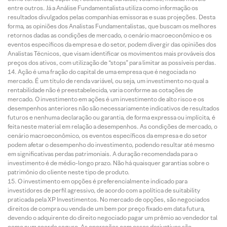
entre outros. Já a Análise Fundamentalista utiliza como informação os
resultados divulgados pelas companhias emissoras e suas projeções. Desta
forma, as opiniões dos Analistas Fundamentalistas, que buscam os melhores
retornos dadas as condições de mercado, o cenário macroeconômico e os
eventos específicos da empresa e do setor, podem divergir das opiniões dos
Analistas Técnicos, que visam identificar os movimentos mais prováveis dos
preços dos ativos, com utilização de “stops” para limitar as possíveis perdas.
Ação é uma fração do capital de uma empresa que é negociada no
mercado. É um título de renda variável, ou seja, um investimento no qual a
rentabilidade não é preestabelecida, varia conforme as cotações de
mercado. O investimento em ações é um investimento de alto risco e os
desempenhos anteriores não são necessariamente indicativos de resultados
futuros e nenhuma declaração ou garantia, de forma expressa ou implícita, é
feita neste material em relação a desempenhos. As condições de mercado, o
cenário macroeconômico, os eventos específicos da empresa e do setor
podem afetar o desempenho do investimento, podendo resultar até mesmo
em significativas perdas patrimoniais. A duração recomendada para o
investimento é de médio-longo prazo. Não há quaisquer garantias sobre o
patrimônio do cliente neste tipo de produto.
O investimento em opções é preferencialmente indicado para
investidores de perfil agressivo, de acordo com a política de suitability
praticada pela XP Investimentos. No mercado de opções, são negociados
direitos de compra ou venda de um bem por preço fixado em data futura,
devendo o adquirente do direito negociado pagar um prêmio ao vendedor tal
como num acordo seguro. As operações com esses derivativos são