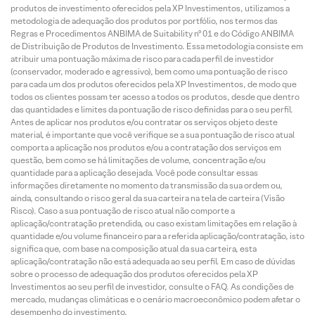
produtos de investimento oferecidos pela XP Investimentos, utilizamos a
metodologia de adequação dos produtos por portfólio, nos termos das
Regras e Procedimentos ANBIMA de Suitability nº 01 e do Código ANBIMA
de Distribuição de Produtos de Investimento. Essa metodologia consiste em
atribuir uma pontuação máxima de risco para cada perfil de investidor
(conservador, moderado e agressivo), bem como uma pontuação de risco
para cada um dos produtos oferecidos pela XP Investimentos, de modo que
todos os clientes possam ter acesso a todos os produtos, desde que dentro
das quantidades e limites da pontuação de risco definidas para o seu perfil.
Antes de aplicar nos produtos e/ou contratar os serviços objeto deste
material, é importante que você verifique se a sua pontuação de risco atual
comporta a aplicação nos produtos e/ou a contratação dos serviços em
questão, bem como se há limitações de volume, concentração e/ou
quantidade para a aplicação desejada. Você pode consultar essas
informações diretamente no momento da transmissão da sua ordem ou,
ainda, consultando o risco geral da sua carteira na tela de carteira (Visão
Risco). Caso a sua pontuação de risco atual não comporte a
aplicação/contratação pretendida, ou caso existam limitações em relação à
quantidade e/ou volume financeiro para a referida aplicação/contratação, isto
significa que, com base na composição atual da sua carteira, esta
aplicação/contratação não está adequada ao seu perfil. Em caso de dúvidas
sobre o processo de adequação dos produtos oferecidos pela XP
Investimentos ao seu perfil de investidor, consulte o FAQ. As condições de
mercado, mudanças climáticas e o cenário macroeconômico podem afetar o
desempenho do investimento.