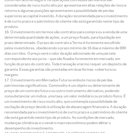
consideradas de risco muito alto por apresentarem altas relações de risco e
retorno e algumas posições apresentarem a possibilidade de perdas
superiores ao capital investido. A duração recomendada para o investimento
é de curto prazo e o patrimônio do cliente não está garantido neste tipo de
produto.
O investimento em termos são contratos para compra ou a venda de uma
determinada quantidade de ações, a um preço fixado, para liquidação em
prazo determinado. O prazo do contrato a Termo é livremente escolhido
pelos investidores, obedecendo o prazo mínimo de 16 dias e máximo de 999
dias corridos. O preço será o valor da ação adicionado de uma parcela
correspondente aos juros – que são fixados livremente em mercado, em
função do prazo do contrato. Toda transação a termo requer um depósito de
garantia. Essas garantias são prestadas em duas formas: cobertura ou
margem.
O investimento em Mercados Futuros embute riscos de perdas
patrimoniais significativos. Commodity é um objeto ou determinante de
preço de um contrato futuro ou outro instrumento derivativo, podendo
consubstanciar um índice, uma taxa, um valor mobiliário ou produto físico. É
um investimento de risco muito alto, que contempla a possibilidade de
oscilação de preço devido à utilização de alavancagem financeira. A duração
recomendada para o investimento é de curto prazo e o patrimônio do cliente
não está garantido neste tipo de produto. As condições de mercado,
mudanças climáticas e o cenário macroeconômico podem afetar o
desempenho do investimento.