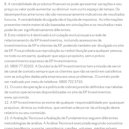
A rentabilidade de produtos financeiros pode apresentar variações e seu
preço ou valor pode aumentar ou diminuir num curto espaço de tempo. Os
desempenhos anteriores não são necessariamente indicativos de resultados
futuros. A rentabilidade divulgada não é líquida de impostos. As informações
presentes neste material são baseadas em simulações e os resultados reais
poderão ser significativamente diferentes.
Este relatório é destinado à circulação exclusiva para a rede de
relacionamento da XP Investimentos, incluindo assessores de
investimentos da XP e clientes da XP, podendo também ser divulgado no site
da XP. Fica proibida sua reprodução ou redistribuição para qualquer pessoa,
no todo ou em parte, qualquer que seja o propósito, sem o prévio
consentimento expresso da XP Investimentos.
0800 77 20202. A Ouvidoria da XP Investimentos tem a missão de servir
de canal de contato sempre que os clientes que não se sentirem satisfeitos
com as soluções dadas pela empresa aos seus problemas. O contato pode
ser realizado por meio do telefone: 0800 722 3710.
O custo da operação e a política de cobrança estão definidos nas tabelas
de custos operacionais disponibilizadas no site da XP Investimentos:
www.xpi.com.br.
A XP Investimentos se exime de qualquer responsabilidade por quaisquer
prejuízos, diretos ou indiretos, que venham a decorrer da utilização deste
relatório ou seu conteúdo.
A Avaliação Técnica e a Avaliação de Fundamentos seguem diferentes
metodologias de análise. A Análise Técnica é executada seguindo conceitos
como tendência, suporte, resistência, candles, volumes, médias móveis