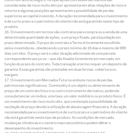
consideradas de risco muito alto por apresentarem altas relações de risco e
retorno e algumas posições apresentarem a possibilidade de perdas
superiores ao capital investido. A duração recomendada para o investimento
é de curto prazo e o patrimônio do cliente não está garantido neste tipo de
produto.
O investimento em termos são contratos para compra ou a venda de uma
determinada quantidade de ações, a um preço fixado, para liquidação em
prazo determinado. O prazo do contrato a Termo é livremente escolhido
pelos investidores, obedecendo o prazo mínimo de 16 dias e máximo de 999
dias corridos. O preço será o valor da ação adicionado de uma parcela
correspondente aos juros – que são fixados livremente em mercado, em
função do prazo do contrato. Toda transação a termo requer um depósito de
garantia. Essas garantias são prestadas em duas formas: cobertura ou
margem.
O investimento em Mercados Futuros embute riscos de perdas
patrimoniais significativos. Commodity é um objeto ou determinante de
preço de um contrato futuro ou outro instrumento derivativo, podendo
consubstanciar um índice, uma taxa, um valor mobiliário ou produto físico. É
um investimento de risco muito alto, que contempla a possibilidade de
oscilação de preço devido à utilização de alavancagem financeira. A duração
recomendada para o investimento é de curto prazo e o patrimônio do cliente
não está garantido neste tipo de produto. As condições de mercado,
mudanças climáticas e o cenário macroeconômico podem afetar o
desempenho do investimento.