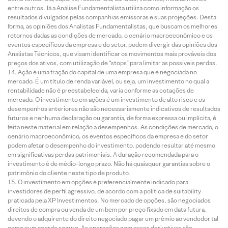
entre outros. Já a Análise Fundamentalista utiliza como informação os
resultados divulgados pelas companhias emissoras e suas projeções. Desta
forma, as opiniões dos Analistas Fundamentalistas, que buscam os melhores
retornos dadas as condições de mercado, o cenário macroeconômico e os
eventos específicos da empresa e do setor, podem divergir das opiniões dos
Analistas Técnicos, que visam identificar os movimentos mais prováveis dos
preços dos ativos, com utilização de “stops” para limitar as possíveis perdas.
Ação é uma fração do capital de uma empresa que é negociada no
mercado. É um título de renda variável, ou seja, um investimento no qual a
rentabilidade não é preestabelecida, varia conforme as cotações de
mercado. O investimento em ações é um investimento de alto risco e os
desempenhos anteriores não são necessariamente indicativos de resultados
futuros e nenhuma declaração ou garantia, de forma expressa ou implícita, é
feita neste material em relação a desempenhos. As condições de mercado, o
cenário macroeconômico, os eventos específicos da empresa e do setor
podem afetar o desempenho do investimento, podendo resultar até mesmo
em significativas perdas patrimoniais. A duração recomendada para o
investimento é de médio-longo prazo. Não há quaisquer garantias sobre o
patrimônio do cliente neste tipo de produto.
O investimento em opções é preferencialmente indicado para
investidores de perfil agressivo, de acordo com a política de suitability
praticada pela XP Investimentos. No mercado de opções, são negociados
direitos de compra ou venda de um bem por preço fixado em data futura,
devendo o adquirente do direito negociado pagar um prêmio ao vendedor tal
como num acordo seguro. As operações com esses derivativos são