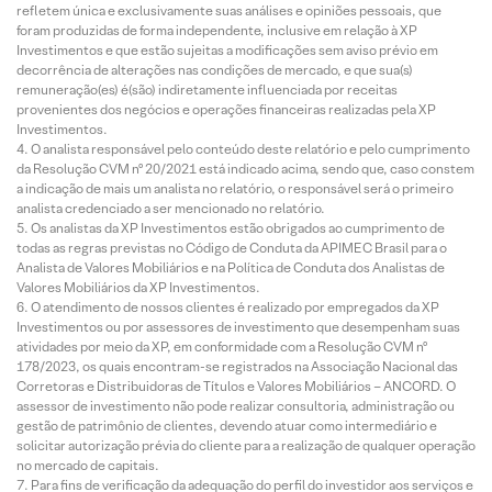
refletem única e exclusivamente suas análises e opiniões pessoais, que
foram produzidas de forma independente, inclusive em relação à XP
Investimentos e que estão sujeitas a modificações sem aviso prévio em
decorrência de alterações nas condições de mercado, e que sua(s)
remuneração(es) é(são) indiretamente influenciada por receitas
provenientes dos negócios e operações financeiras realizadas pela XP
Investimentos.
O analista responsável pelo conteúdo deste relatório e pelo cumprimento
da Resolução CVM nº 20/2021 está indicado acima, sendo que, caso constem
a indicação de mais um analista no relatório, o responsável será o primeiro
analista credenciado a ser mencionado no relatório.
Os analistas da XP Investimentos estão obrigados ao cumprimento de
todas as regras previstas no Código de Conduta da APIMEC Brasil para o
Analista de Valores Mobiliários e na Política de Conduta dos Analistas de
Valores Mobiliários da XP Investimentos.
O atendimento de nossos clientes é realizado por empregados da XP
Investimentos ou por assessores de investimento que desempenham suas
atividades por meio da XP, em conformidade com a Resolução CVM nº
178/2023, os quais encontram-se registrados na Associação Nacional das
Corretoras e Distribuidoras de Títulos e Valores Mobiliários – ANCORD. O
assessor de investimento não pode realizar consultoria, administração ou
gestão de patrimônio de clientes, devendo atuar como intermediário e
solicitar autorização prévia do cliente para a realização de qualquer operação
no mercado de capitais.
Para fins de verificação da adequação do perfil do investidor aos serviços e