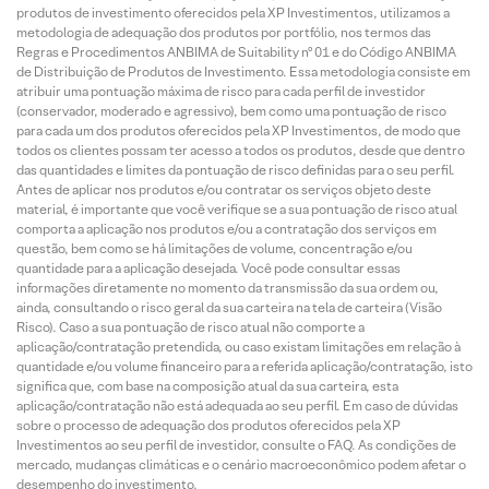
produtos de investimento oferecidos pela XP Investimentos, utilizamos a
metodologia de adequação dos produtos por portfólio, nos termos das
Regras e Procedimentos ANBIMA de Suitability nº 01 e do Código ANBIMA
de Distribuição de Produtos de Investimento. Essa metodologia consiste em
atribuir uma pontuação máxima de risco para cada perfil de investidor
(conservador, moderado e agressivo), bem como uma pontuação de risco
para cada um dos produtos oferecidos pela XP Investimentos, de modo que
todos os clientes possam ter acesso a todos os produtos, desde que dentro
das quantidades e limites da pontuação de risco definidas para o seu perfil.
Antes de aplicar nos produtos e/ou contratar os serviços objeto deste
material, é importante que você verifique se a sua pontuação de risco atual
comporta a aplicação nos produtos e/ou a contratação dos serviços em
questão, bem como se há limitações de volume, concentração e/ou
quantidade para a aplicação desejada. Você pode consultar essas
informações diretamente no momento da transmissão da sua ordem ou,
ainda, consultando o risco geral da sua carteira na tela de carteira (Visão
Risco). Caso a sua pontuação de risco atual não comporte a
aplicação/contratação pretendida, ou caso existam limitações em relação à
quantidade e/ou volume financeiro para a referida aplicação/contratação, isto
significa que, com base na composição atual da sua carteira, esta
aplicação/contratação não está adequada ao seu perfil. Em caso de dúvidas
sobre o processo de adequação dos produtos oferecidos pela XP
Investimentos ao seu perfil de investidor, consulte o FAQ. As condições de
mercado, mudanças climáticas e o cenário macroeconômico podem afetar o
desempenho do investimento.