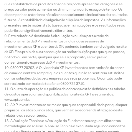
A rentabilidade de produtos financeiros pode apresentar variações e seu
preço ou valor pode aumentar ou diminuir num curto espaço de tempo. Os
desempenhos anteriores não são necessariamente indicativos de resultados
futuros. A rentabilidade divulgada não é líquida de impostos. As informações
presentes neste material são baseadas em simulações e os resultados reais
poderão ser significativamente diferentes.
Este relatório é destinado à circulação exclusiva para a rede de
relacionamento da XP Investimentos, incluindo assessores de
investimentos da XP e clientes da XP, podendo também ser divulgado no site
da XP. Fica proibida sua reprodução ou redistribuição para qualquer pessoa,
no todo ou em parte, qualquer que seja o propósito, sem o prévio
consentimento expresso da XP Investimentos.
0800 77 20202. A Ouvidoria da XP Investimentos tem a missão de servir
de canal de contato sempre que os clientes que não se sentirem satisfeitos
com as soluções dadas pela empresa aos seus problemas. O contato pode
ser realizado por meio do telefone: 0800 722 3710.
O custo da operação e a política de cobrança estão definidos nas tabelas
de custos operacionais disponibilizadas no site da XP Investimentos:
www.xpi.com.br.
A XP Investimentos se exime de qualquer responsabilidade por quaisquer
prejuízos, diretos ou indiretos, que venham a decorrer da utilização deste
relatório ou seu conteúdo.
A Avaliação Técnica e a Avaliação de Fundamentos seguem diferentes
metodologias de análise. A Análise Técnica é executada seguindo conceitos
como tendência, suporte, resistência, candles, volumes, médias móveis