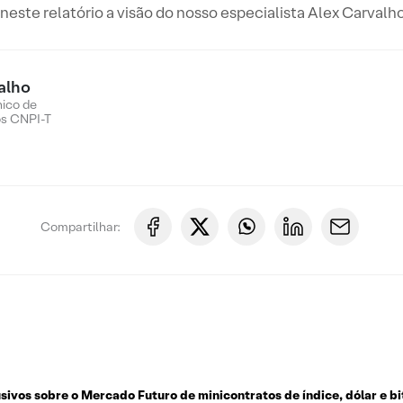
este relatório a visão do nosso especialista Alex Carvalho
alho
nico de
os CNPI-T
Compartilhar:
usivos sobre o
Mercado Futuro de minicontratos de índice, dólar e bi