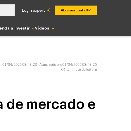
login expert
Abra sua conta XP
enda a Investir
Vídeos
01/04/2025 08:43:23 • Atualizado em 01/04/2025 08:43:25
1 minuto de leitura
a de mercado e