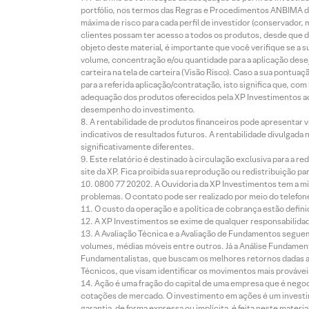
portfólio, nos termos das Regras e Procedimentos ANBIMA de
máxima de risco para cada perfil de investidor (conservado
clientes possam ter acesso a todos os produtos, desde que de
objeto deste material, é importante que você verifique se a
volume, concentração e/ou quantidade para a aplicação dese
carteira na tela de carteira (Visão Risco). Caso a sua pontu
para a referida aplicação/contratação, isto significa que, co
adequação dos produtos oferecidos pela XP Investimentos ao
desempenho do investimento.
A rentabilidade de produtos financeiros pode apresentar
indicativos de resultados futuros. A rentabilidade divulgada
significativamente diferentes.
Este relatório é destinado à circulação exclusiva para a 
site da XP. Fica proibida sua reprodução ou redistribuição p
0800 77 20202. A Ouvidoria da XP Investimentos tem a mi
problemas. O contato pode ser realizado por meio do telefon
O custo da operação e a política de cobrança estão defini
A XP Investimentos se exime de qualquer responsabilidade
A Avaliação Técnica e a Avaliação de Fundamentos seguem
volumes, médias móveis entre outros. Já a Análise Fundament
Fundamentalistas, que buscam os melhores retornos dadas as
Técnicos, que visam identificar os movimentos mais prováveis 
Ação é uma fração do capital de uma empresa que é negoci
cotações de mercado. O investimento em ações é um investi
garantia, de forma expressa ou implícita, é feita neste ma