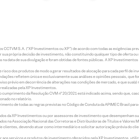
entos CCTVM S.A. (“XP Investimentos ou XP”) de acordo com todas as exigências p
r sua própria decisão de investimento, não constituindo qualquer tipo de oferta ou
s na data de sua divulgação e foram obtidas de fontes públicas. A XP Investimentos
e risco dos produtos de modo a gerar resultados de alocação para cada perfil de inv
mendações refletem única e exclusivamente suas análises e opiniões pessoais, que 
aviso prévio em decorrência de alterações nas condições de mercado, e que sua(s)
realizadas pela XP Investimentos.
lo cumprimento da Resolução CVM nº 20/2021 está indicado acima, sendo que, caso 
onado no relatório.
imento de todas as regras previstas no Código de Conduta da APIMEC Brasil para o 
ados da XP Investimentos ou por assessores de investimento que desempenham sua
os na Associação Nacional das Corretoras e Distribuidoras de Títulos e Valores 
de clientes, devendo atuar como intermediário e solicitar autorização prévia do cl
idor aos serviços e produtos de investimento oferecidos pela XP Investimentos, uti