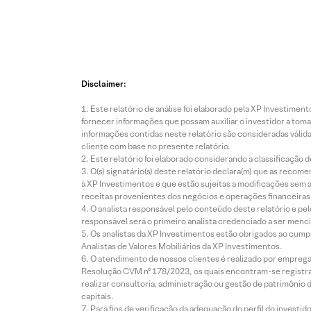
Disclaimer:
Este relatório de análise foi elaborado pela XP Investim
fornecer informações que possam auxiliar o investidor a toma
informações contidas neste relatório são consideradas válida
cliente com base no presente relatório.
Este relatório foi elaborado considerando a classificação d
O(s) signatário(s) deste relatório declara(m) que as reco
à XP Investimentos e que estão sujeitas a modificações sem 
receitas provenientes dos negócios e operações financeiras 
O analista responsável pelo conteúdo deste relatório e pe
responsável será o primeiro analista credenciado a ser menci
Os analistas da XP Investimentos estão obrigados ao cumpr
Analistas de Valores Mobiliários da XP Investimentos.
O atendimento de nossos clientes é realizado por empreg
Resolução CVM nº 178/2023, os quais encontram-se registrad
realizar consultoria, administração ou gestão de patrimônio 
capitais.
Para fins de verificação da adequação do perfil do invest