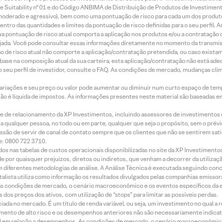
 Suitability nº 01 e do Código ANBIMA de Distribuição de Produtos de Investimen
r, moderado e agressivo), bem como uma pontuação de risco para cada um dos produ
ntro das quantidades e limites da pontuação de risco definidas para o seu perfil. A
 sua pontuação de risco atual comporta a aplicação nos produtos e/ou a contratação
jada. Você pode consultar essas informações diretamente no momento da transmissã
ação de risco atual não comporte a aplicação/contratação pretendida, ou caso exista
m base na composição atual da sua carteira, esta aplicação/contratação não está ad
 seu perfil de investidor, consulte o FAQ. As condições de mercado, mudanças cl
 variações e seu preço ou valor pode aumentar ou diminuir num curto espaço de t
 não é líquida de impostos. As informações presentes neste material são baseadas e
rede de relacionamento da XP Investimentos, incluindo assessores de investimentos
ara qualquer pessoa, no todo ou em parte, qualquer que seja o propósito, sem o pr
ssão de servir de canal de contato sempre que os clientes que não se sentirem sat
e: 0800 722 3710.
dos nas tabelas de custos operacionais disponibilizadas no site da XP Investimento
 por quaisquer prejuízos, diretos ou indiretos, que venham a decorrer da utilizaç
 diferentes metodologias de análise. A Análise Técnica é executada seguindo conc
alista utiliza como informação os resultados divulgados pelas companhias emissora
 condições de mercado, o cenário macroeconômico e os eventos específicos da em
dos preços dos ativos, com utilização de “stops” para limitar as possíveis perdas.
ada no mercado. É um título de renda variável, ou seja, um investimento no qual a r
mento de alto risco e os desempenhos anteriores não são necessariamente indicat
terial em relação a desempenhos. As condições de mercado, o cenário macroeconômi