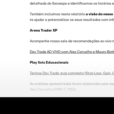
detalhada do Ibovespa e identificamos os horários e
Também incluímos neste relatório
a visão do nosso
te ajudar a potencializar os seus resultados com i
Arena Trader XP
Acompanhe nossa sala de recomendações ao vivo no 
Day Trade AO VIVO com Alex Carvalho e Mauro Bott
Play lists Educacionais
Termos Day Trade: guia completo (Stop Loss, Gain, 
As análises apresentadas foram elaboradas pela eq
Alex Carvalho (CNPI-T 7950).