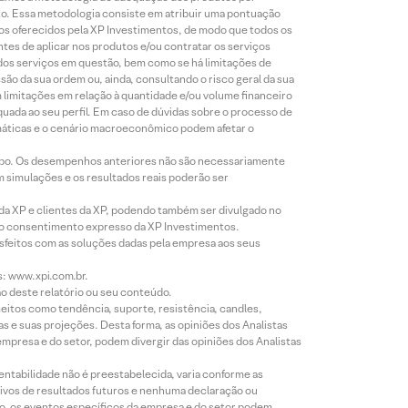
to. Essa metodologia consiste em atribuir uma pontuação
tos oferecidos pela XP Investimentos, de modo que todos os
ntes de aplicar nos produtos e/ou contratar os serviços
 dos serviços em questão, bem como se há limitações de
o da sua ordem ou, ainda, consultando o risco geral da sua
m limitações em relação à quantidade e/ou volume financeiro
equada ao seu perfil. Em caso de dúvidas sobre o processo de
imáticas e o cenário macroeconômico podem afetar o
empo. Os desempenhos anteriores não são necessariamente
m simulações e os resultados reais poderão ser
 da XP e clientes da XP, podendo também ser divulgado no
évio consentimento expresso da XP Investimentos.
isfeitos com as soluções dadas pela empresa aos seus
s: www.xpi.com.br.
ão deste relatório ou seu conteúdo.
eitos como tendência, suporte, resistência, candles,
s e suas projeções. Desta forma, as opiniões dos Analistas
presa e do setor, podem divergir das opiniões dos Analistas
entabilidade não é preestabelecida, varia conforme as
ivos de resultados futuros e nenhuma declaração ou
co, os eventos específicos da empresa e do setor podem