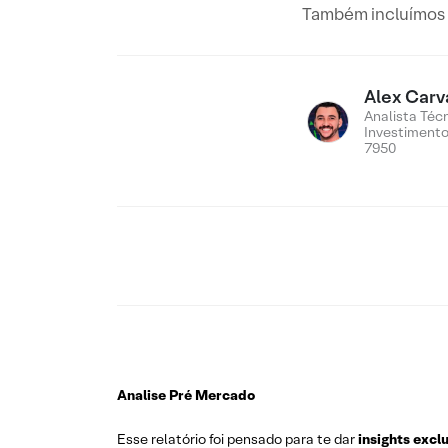
Também incluímos n
Alex Carv
Analista Téc
Investiment
7950
Analise Pré Mercado
Esse relatório foi pensado para te dar
insights excl