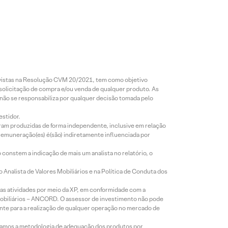
revistas na Resolução CVM 20/2021, tem como objetivo
 solicitação de compra e/ou venda de qualquer produto. As
 não se responsabiliza por qualquer decisão tomada pelo
estidor.
foram produzidas de forma independente, inclusive em relação
 remuneração(es) é(são) indiretamente influenciada por
constem a indicação de mais um analista no relatório, o
Analista de Valores Mobiliários e na Política de Conduta dos
s atividades por meio da XP, em conformidade com a
Mobiliários – ANCORD. O assessor de investimento não pode
iente para a realização de qualquer operação no mercado de
lizamos a metodologia de adequação dos produtos por