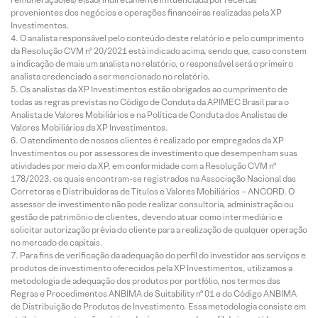
provenientes dos negócios e operações financeiras realizadas pela XP
Investimentos.
O analista responsável pelo conteúdo deste relatório e pelo cumprimento
da Resolução CVM nº 20/2021 está indicado acima, sendo que, caso constem
a indicação de mais um analista no relatório, o responsável será o primeiro
analista credenciado a ser mencionado no relatório.
Os analistas da XP Investimentos estão obrigados ao cumprimento de
todas as regras previstas no Código de Conduta da APIMEC Brasil para o
Analista de Valores Mobiliários e na Política de Conduta dos Analistas de
Valores Mobiliários da XP Investimentos.
O atendimento de nossos clientes é realizado por empregados da XP
Investimentos ou por assessores de investimento que desempenham suas
atividades por meio da XP, em conformidade com a Resolução CVM nº
178/2023, os quais encontram-se registrados na Associação Nacional das
Corretoras e Distribuidoras de Títulos e Valores Mobiliários – ANCORD. O
assessor de investimento não pode realizar consultoria, administração ou
gestão de patrimônio de clientes, devendo atuar como intermediário e
solicitar autorização prévia do cliente para a realização de qualquer operação
no mercado de capitais.
Para fins de verificação da adequação do perfil do investidor aos serviços e
produtos de investimento oferecidos pela XP Investimentos, utilizamos a
metodologia de adequação dos produtos por portfólio, nos termos das
Regras e Procedimentos ANBIMA de Suitability nº 01 e do Código ANBIMA
de Distribuição de Produtos de Investimento. Essa metodologia consiste em