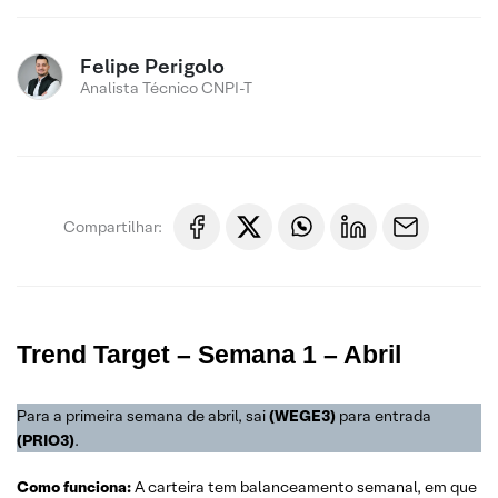
Felipe Perigolo
Analista Técnico CNPI-T
Compartilhar:
Trend Target – Semana 1 – Abril
Para a primeira semana de abril, sai
(WEGE3)
para entrada
(PRIO3)
.
Como funciona:
A carteira tem balanceamento semanal, em que