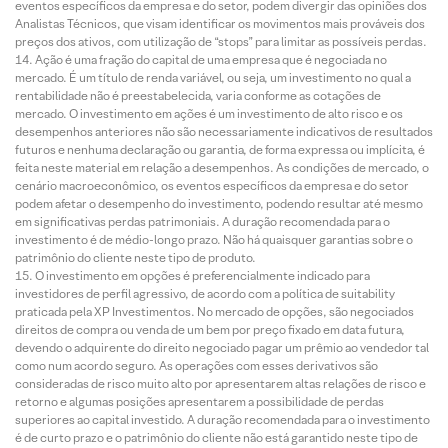
eventos específicos da empresa e do setor, podem divergir das opiniões dos
Analistas Técnicos, que visam identificar os movimentos mais prováveis dos
preços dos ativos, com utilização de “stops” para limitar as possíveis perdas.
Ação é uma fração do capital de uma empresa que é negociada no
mercado. É um título de renda variável, ou seja, um investimento no qual a
rentabilidade não é preestabelecida, varia conforme as cotações de
mercado. O investimento em ações é um investimento de alto risco e os
desempenhos anteriores não são necessariamente indicativos de resultados
futuros e nenhuma declaração ou garantia, de forma expressa ou implícita, é
feita neste material em relação a desempenhos. As condições de mercado, o
cenário macroeconômico, os eventos específicos da empresa e do setor
podem afetar o desempenho do investimento, podendo resultar até mesmo
em significativas perdas patrimoniais. A duração recomendada para o
investimento é de médio-longo prazo. Não há quaisquer garantias sobre o
patrimônio do cliente neste tipo de produto.
O investimento em opções é preferencialmente indicado para
investidores de perfil agressivo, de acordo com a política de suitability
praticada pela XP Investimentos. No mercado de opções, são negociados
direitos de compra ou venda de um bem por preço fixado em data futura,
devendo o adquirente do direito negociado pagar um prêmio ao vendedor tal
como num acordo seguro. As operações com esses derivativos são
consideradas de risco muito alto por apresentarem altas relações de risco e
retorno e algumas posições apresentarem a possibilidade de perdas
superiores ao capital investido. A duração recomendada para o investimento
é de curto prazo e o patrimônio do cliente não está garantido neste tipo de