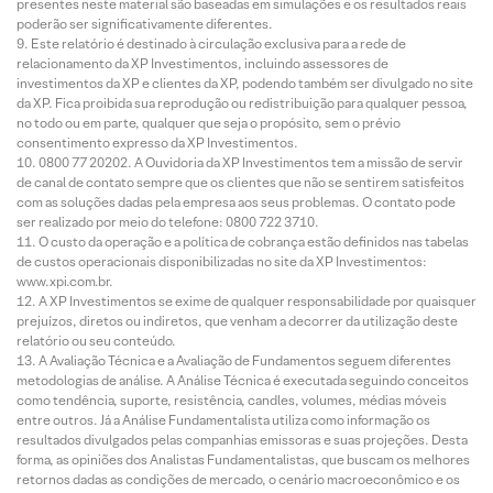
presentes neste material são baseadas em simulações e os resultados reais
poderão ser significativamente diferentes.
Este relatório é destinado à circulação exclusiva para a rede de
relacionamento da XP Investimentos, incluindo assessores de
investimentos da XP e clientes da XP, podendo também ser divulgado no site
da XP. Fica proibida sua reprodução ou redistribuição para qualquer pessoa,
no todo ou em parte, qualquer que seja o propósito, sem o prévio
consentimento expresso da XP Investimentos.
0800 77 20202. A Ouvidoria da XP Investimentos tem a missão de servir
de canal de contato sempre que os clientes que não se sentirem satisfeitos
com as soluções dadas pela empresa aos seus problemas. O contato pode
ser realizado por meio do telefone: 0800 722 3710.
O custo da operação e a política de cobrança estão definidos nas tabelas
de custos operacionais disponibilizadas no site da XP Investimentos:
www.xpi.com.br.
A XP Investimentos se exime de qualquer responsabilidade por quaisquer
prejuízos, diretos ou indiretos, que venham a decorrer da utilização deste
relatório ou seu conteúdo.
A Avaliação Técnica e a Avaliação de Fundamentos seguem diferentes
metodologias de análise. A Análise Técnica é executada seguindo conceitos
como tendência, suporte, resistência, candles, volumes, médias móveis
entre outros. Já a Análise Fundamentalista utiliza como informação os
resultados divulgados pelas companhias emissoras e suas projeções. Desta
forma, as opiniões dos Analistas Fundamentalistas, que buscam os melhores
retornos dadas as condições de mercado, o cenário macroeconômico e os