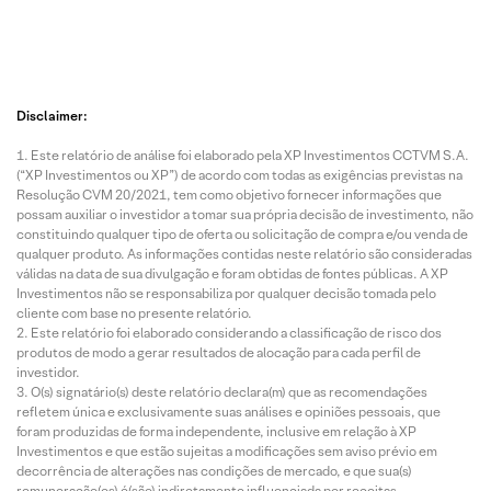
Disclaimer:
Este relatório de análise foi elaborado pela XP Investimentos CCTVM S.A.
(“XP Investimentos ou XP”) de acordo com todas as exigências previstas na
Resolução CVM 20/2021, tem como objetivo fornecer informações que
possam auxiliar o investidor a tomar sua própria decisão de investimento, não
constituindo qualquer tipo de oferta ou solicitação de compra e/ou venda de
qualquer produto. As informações contidas neste relatório são consideradas
válidas na data de sua divulgação e foram obtidas de fontes públicas. A XP
Investimentos não se responsabiliza por qualquer decisão tomada pelo
cliente com base no presente relatório.
Este relatório foi elaborado considerando a classificação de risco dos
produtos de modo a gerar resultados de alocação para cada perfil de
investidor.
O(s) signatário(s) deste relatório declara(m) que as recomendações
refletem única e exclusivamente suas análises e opiniões pessoais, que
foram produzidas de forma independente, inclusive em relação à XP
Investimentos e que estão sujeitas a modificações sem aviso prévio em
decorrência de alterações nas condições de mercado, e que sua(s)
remuneração(es) é(são) indiretamente influenciada por receitas