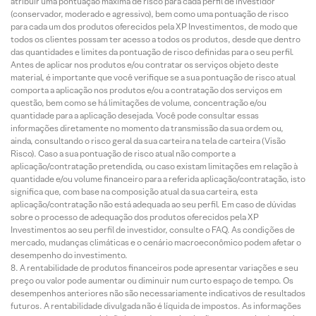
atribuir uma pontuação máxima de risco para cada perfil de investidor
(conservador, moderado e agressivo), bem como uma pontuação de risco
para cada um dos produtos oferecidos pela XP Investimentos, de modo que
todos os clientes possam ter acesso a todos os produtos, desde que dentro
das quantidades e limites da pontuação de risco definidas para o seu perfil.
Antes de aplicar nos produtos e/ou contratar os serviços objeto deste
material, é importante que você verifique se a sua pontuação de risco atual
comporta a aplicação nos produtos e/ou a contratação dos serviços em
questão, bem como se há limitações de volume, concentração e/ou
quantidade para a aplicação desejada. Você pode consultar essas
informações diretamente no momento da transmissão da sua ordem ou,
ainda, consultando o risco geral da sua carteira na tela de carteira (Visão
Risco). Caso a sua pontuação de risco atual não comporte a
aplicação/contratação pretendida, ou caso existam limitações em relação à
quantidade e/ou volume financeiro para a referida aplicação/contratação, isto
significa que, com base na composição atual da sua carteira, esta
aplicação/contratação não está adequada ao seu perfil. Em caso de dúvidas
sobre o processo de adequação dos produtos oferecidos pela XP
Investimentos ao seu perfil de investidor, consulte o FAQ. As condições de
mercado, mudanças climáticas e o cenário macroeconômico podem afetar o
desempenho do investimento.
A rentabilidade de produtos financeiros pode apresentar variações e seu
preço ou valor pode aumentar ou diminuir num curto espaço de tempo. Os
desempenhos anteriores não são necessariamente indicativos de resultados
futuros. A rentabilidade divulgada não é líquida de impostos. As informações