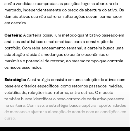
serão vendidas e compradas as posições logo na abertura do
mercado, independentemente do preço de abertura do ativo. Os
demais ativos que não sofrerem alterações devem permanecer
em carteira.
Carteira:
A carteira possui um método quantitativo baseado em
análises estatísticas e matemáticas para a construção do
portfólio. Com rebalanceamento semanal, a carteira busca uma
adaptação rápida às mudanças do cenário econômico e
maximiza o potencial de retorno, ao mesmo tempo que controla
os riscos assumidos.
Estratégia:
A estratégia consiste em uma seleção de ativos com
base em critérios específicos, como retornos passados, médias,
volatilidade, relação risco-retorno, entre outros. O modelo
também busca identificar o peso correto de cada ativo presente
na carteira. Com isso, a estratégia busca capturar oportunidades
de mercado e ajustar a alocação de acordo com as condições em
curso.