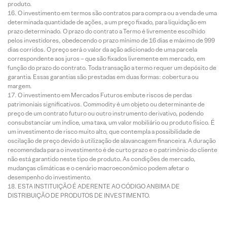
produto.
O investimento em termos são contratos para compra ou a venda de uma
determinada quantidade de ações, a um preço fixado, para liquidação em
prazo determinado. O prazo do contrato a Termo é livremente escolhido
pelos investidores, obedecendo o prazo mínimo de 16 dias e máximo de 999
dias corridos. O preço será o valor da ação adicionado de uma parcela
correspondente aos juros – que são fixados livremente em mercado, em
função do prazo do contrato. Toda transação a termo requer um depósito de
garantia. Essas garantias são prestadas em duas formas: cobertura ou
margem.
O investimento em Mercados Futuros embute riscos de perdas
patrimoniais significativos. Commodity é um objeto ou determinante de
preço de um contrato futuro ou outro instrumento derivativo, podendo
consubstanciar um índice, uma taxa, um valor mobiliário ou produto físico. É
um investimento de risco muito alto, que contempla a possibilidade de
oscilação de preço devido à utilização de alavancagem financeira. A duração
recomendada para o investimento é de curto prazo e o patrimônio do cliente
não está garantido neste tipo de produto. As condições de mercado,
mudanças climáticas e o cenário macroeconômico podem afetar o
desempenho do investimento.
ESTA INSTITUIÇÃO É ADERENTE AO CÓDIGO ANBIMA DE
DISTRIBUIÇÃO DE PRODUTOS DE INVESTIMENTO.