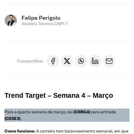
Felipe Perigolo
Analista Técnico CNPI-T
Compartilhar:
Trend Target – Semana 4 – Março
Para a quarta semana de março, sai
(CMIG4)
para entrada
(CXSE3)
.
Como funciona:
A carteira tem balanceamento semanal, em que