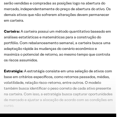
serão vendidas e compradas as posições logo na abertura do
mercado, independentemente do preço de abertura do ativo. Os
demais ativos que não sofrerem alterações devem permanecer
em carteira.
Carteira:
A carteira possui um método quantitativo baseado em
análises estatísticas e matemáticas para a construção do
portfólio. Com rebalanceamento semanal, a carteira busca uma
adaptação rápida às mudanças do cenário econômico e
maximiza o potencial de retorno, ao mesmo tempo que controla
os riscos assumidos.
Estratégia:
A estratégia consiste em uma seleção de ativos com
base em critérios específicos, como retornos passados, médias,
volatilidade, relação risco-retorno, entre outros. O modelo
também busca identificar o peso correto de cada ativo presente
na carteira. Com isso, a estratégia busca capturar oportunidades
de mercado e ajustar a alocação de acordo com as condições em
curso.