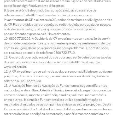
presentes neste material são baseadas em simulações e os resultados reais
poderão ser significativamente diferentes.
Este relatório é destinado à circulação exclusiva para a rede de
relacionamento da XP Investimentos, incluindo assessores de
investimentos da XP e clientes da XP, podendo também ser divulgado no site
da XP. Fica proibida sua reprodução ou redistribuição para qualquer pessoa,
no todo ou em parte, qualquer que seja o propósito, sem o prévio
consentimento expresso da XP Investimentos.
0800 77 20202. A Ouvidoria da XP Investimentos tem a missão de servir
de canal de contato sempre que os clientes que não se sentirem satisfeitos
com as soluções dadas pela empresa aos seus problemas. O contato pode
ser realizado por meio do telefone: 0800 722 3710.
O custo da operação e a política de cobrança estão definidos nas tabelas
de custos operacionais disponibilizadas no site da XP Investimentos:
www.xpi.com.br.
A XP Investimentos se exime de qualquer responsabilidade por quaisquer
prejuízos, diretos ou indiretos, que venham a decorrer da utilização deste
relatório ou seu conteúdo.
A Avaliação Técnica e a Avaliação de Fundamentos seguem diferentes
metodologias de análise. A Análise Técnica é executada seguindo conceitos
como tendência, suporte, resistência, candles, volumes, médias móveis
entre outros. Já a Análise Fundamentalista utiliza como informação os
resultados divulgados pelas companhias emissoras e suas projeções. Desta
forma, as opiniões dos Analistas Fundamentalistas, que buscam os melhores
retornos dadas as condições de mercado, o cenário macroeconômico e os