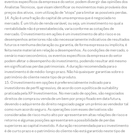
eventos específicos da empresa e do setor, podem divergir das opiniões dos
Analistas Técnicos, que visam identificar os movimentos mais prováveis dos
preços dos ativos, com utilização de “stops” para limitar as possíveis perdas.
Ação é uma fração do capital de uma empresa que é negociada no
mercado. É um título de renda variável, ou seja, um investimento no qual a
rentabilidade não é preestabelecida, varia conforme as cotações de
mercado. O investimento em ações é um investimento de alto risco e os
desempenhos anteriores não são necessariamente indicativos de resultados
futuros e nenhuma declaração ou garantia, de forma expressa ou implícita, é
feita neste material em relação a desempenhos. As condições de mercado, o
cenário macroeconômico, os eventos específicos da empresa e do setor
podem afetar o desempenho do investimento, podendo resultar até mesmo
em significativas perdas patrimoniais. A duração recomendada para o
investimento é de médio-longo prazo. Não há quaisquer garantias sobre o
patrimônio do cliente neste tipo de produto.
O investimento em opções é preferencialmente indicado para
investidores de perfil agressivo, de acordo com a política de suitability
praticada pela XP Investimentos. No mercado de opções, são negociados
direitos de compra ou venda de um bem por preço fixado em data futura,
devendo o adquirente do direito negociado pagar um prêmio ao vendedor tal
como num acordo seguro. As operações com esses derivativos são
consideradas de risco muito alto por apresentarem altas relações de risco e
retorno e algumas posições apresentarem a possibilidade de perdas
superiores ao capital investido. A duração recomendada para o investimento
é de curto prazo e o patrimônio do cliente não está garantido neste tipo de