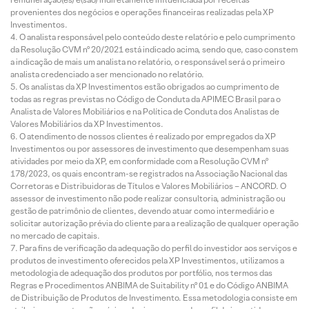
provenientes dos negócios e operações financeiras realizadas pela XP
Investimentos.
O analista responsável pelo conteúdo deste relatório e pelo cumprimento
da Resolução CVM nº 20/2021 está indicado acima, sendo que, caso constem
a indicação de mais um analista no relatório, o responsável será o primeiro
analista credenciado a ser mencionado no relatório.
Os analistas da XP Investimentos estão obrigados ao cumprimento de
todas as regras previstas no Código de Conduta da APIMEC Brasil para o
Analista de Valores Mobiliários e na Política de Conduta dos Analistas de
Valores Mobiliários da XP Investimentos.
O atendimento de nossos clientes é realizado por empregados da XP
Investimentos ou por assessores de investimento que desempenham suas
atividades por meio da XP, em conformidade com a Resolução CVM nº
178/2023, os quais encontram-se registrados na Associação Nacional das
Corretoras e Distribuidoras de Títulos e Valores Mobiliários – ANCORD. O
assessor de investimento não pode realizar consultoria, administração ou
gestão de patrimônio de clientes, devendo atuar como intermediário e
solicitar autorização prévia do cliente para a realização de qualquer operação
no mercado de capitais.
Para fins de verificação da adequação do perfil do investidor aos serviços e
produtos de investimento oferecidos pela XP Investimentos, utilizamos a
metodologia de adequação dos produtos por portfólio, nos termos das
Regras e Procedimentos ANBIMA de Suitability nº 01 e do Código ANBIMA
de Distribuição de Produtos de Investimento. Essa metodologia consiste em