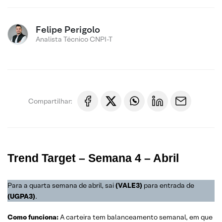
Felipe Perigolo
Analista Técnico CNPI-T
Compartilhar:
Trend Target – Semana 4 – Abril
Para a quarta semana de abril, sai
(VALE3)
para entrada de
(UGPA3)
.
Como funciona:
A carteira tem balanceamento semanal, em que