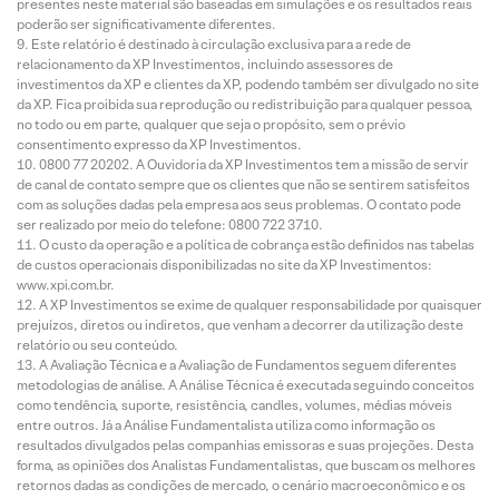
presentes neste material são baseadas em simulações e os resultados reais
poderão ser significativamente diferentes.
Este relatório é destinado à circulação exclusiva para a rede de
relacionamento da XP Investimentos, incluindo assessores de
investimentos da XP e clientes da XP, podendo também ser divulgado no site
da XP. Fica proibida sua reprodução ou redistribuição para qualquer pessoa,
no todo ou em parte, qualquer que seja o propósito, sem o prévio
consentimento expresso da XP Investimentos.
0800 77 20202. A Ouvidoria da XP Investimentos tem a missão de servir
de canal de contato sempre que os clientes que não se sentirem satisfeitos
com as soluções dadas pela empresa aos seus problemas. O contato pode
ser realizado por meio do telefone: 0800 722 3710.
O custo da operação e a política de cobrança estão definidos nas tabelas
de custos operacionais disponibilizadas no site da XP Investimentos:
www.xpi.com.br.
A XP Investimentos se exime de qualquer responsabilidade por quaisquer
prejuízos, diretos ou indiretos, que venham a decorrer da utilização deste
relatório ou seu conteúdo.
A Avaliação Técnica e a Avaliação de Fundamentos seguem diferentes
metodologias de análise. A Análise Técnica é executada seguindo conceitos
como tendência, suporte, resistência, candles, volumes, médias móveis
entre outros. Já a Análise Fundamentalista utiliza como informação os
resultados divulgados pelas companhias emissoras e suas projeções. Desta
forma, as opiniões dos Analistas Fundamentalistas, que buscam os melhores
retornos dadas as condições de mercado, o cenário macroeconômico e os