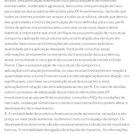
atribuir uma pontuação máxima de risco para cada perfil de investidor
(conservador, moderado e agressivo), bem como uma pontuação de risco
para cada um dos produtos oferecidos pela XP Investimentos, de modo que
todos os clientes possam ter acesso a todos os produtos, desde que dentro
das quantidades e limites da pontuação de risco definidas para o seu perfil.
Antes de aplicar nos produtos e/ou contratar os serviços objeto deste
material, é importante que você verifique se a sua pontuação de risco atual
comporta a aplicação nos produtos e/ou a contratação dos serviços em
questão, bem como se há limitações de volume, concentração e/ou
quantidade para a aplicação desejada. Você pode consultar essas
informações diretamente no momento da transmissão da sua ordem ou,
ainda, consultando o risco geral da sua carteira na tela de carteira (Visão
Risco). Caso a sua pontuação de risco atual não comporte a
aplicação/contratação pretendida, ou caso existam limitações em relação à
quantidade e/ou volume financeiro para a referida aplicação/contratação, isto
significa que, com base na composição atual da sua carteira, esta
aplicação/contratação não está adequada ao seu perfil. Em caso de dúvidas
sobre o processo de adequação dos produtos oferecidos pela XP
Investimentos ao seu perfil de investidor, consulte o FAQ. As condições de
mercado, mudanças climáticas e o cenário macroeconômico podem afetar o
desempenho do investimento.
A rentabilidade de produtos financeiros pode apresentar variações e seu
preço ou valor pode aumentar ou diminuir num curto espaço de tempo. Os
desempenhos anteriores não são necessariamente indicativos de resultados
futuros. A rentabilidade divulgada não é líquida de impostos. As informações