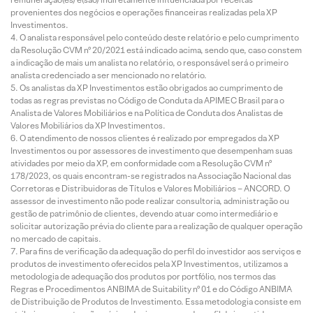
provenientes dos negócios e operações financeiras realizadas pela XP
Investimentos.
O analista responsável pelo conteúdo deste relatório e pelo cumprimento
da Resolução CVM nº 20/2021 está indicado acima, sendo que, caso constem
a indicação de mais um analista no relatório, o responsável será o primeiro
analista credenciado a ser mencionado no relatório.
Os analistas da XP Investimentos estão obrigados ao cumprimento de
todas as regras previstas no Código de Conduta da APIMEC Brasil para o
Analista de Valores Mobiliários e na Política de Conduta dos Analistas de
Valores Mobiliários da XP Investimentos.
O atendimento de nossos clientes é realizado por empregados da XP
Investimentos ou por assessores de investimento que desempenham suas
atividades por meio da XP, em conformidade com a Resolução CVM nº
178/2023, os quais encontram-se registrados na Associação Nacional das
Corretoras e Distribuidoras de Títulos e Valores Mobiliários – ANCORD. O
assessor de investimento não pode realizar consultoria, administração ou
gestão de patrimônio de clientes, devendo atuar como intermediário e
solicitar autorização prévia do cliente para a realização de qualquer operação
no mercado de capitais.
Para fins de verificação da adequação do perfil do investidor aos serviços e
produtos de investimento oferecidos pela XP Investimentos, utilizamos a
metodologia de adequação dos produtos por portfólio, nos termos das
Regras e Procedimentos ANBIMA de Suitability nº 01 e do Código ANBIMA
de Distribuição de Produtos de Investimento. Essa metodologia consiste em