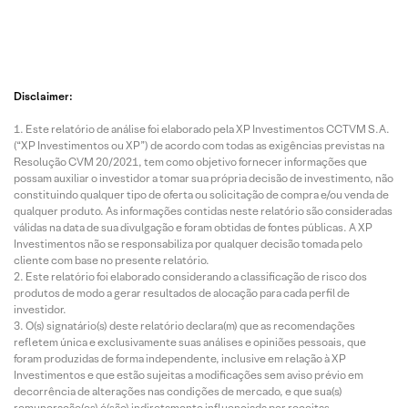
Disclaimer:
Este relatório de análise foi elaborado pela XP Investimentos CCTVM S.A.
(“XP Investimentos ou XP”) de acordo com todas as exigências previstas na
Resolução CVM 20/2021, tem como objetivo fornecer informações que
possam auxiliar o investidor a tomar sua própria decisão de investimento, não
constituindo qualquer tipo de oferta ou solicitação de compra e/ou venda de
qualquer produto. As informações contidas neste relatório são consideradas
válidas na data de sua divulgação e foram obtidas de fontes públicas. A XP
Investimentos não se responsabiliza por qualquer decisão tomada pelo
cliente com base no presente relatório.
Este relatório foi elaborado considerando a classificação de risco dos
produtos de modo a gerar resultados de alocação para cada perfil de
investidor.
O(s) signatário(s) deste relatório declara(m) que as recomendações
refletem única e exclusivamente suas análises e opiniões pessoais, que
foram produzidas de forma independente, inclusive em relação à XP
Investimentos e que estão sujeitas a modificações sem aviso prévio em
decorrência de alterações nas condições de mercado, e que sua(s)
remuneração(es) é(são) indiretamente influenciada por receitas