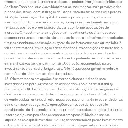
eventos específicos da empresa e do setor, podem divergir das opiniões dos
Analistas Técnicos, que visam identificar os movimentos mais prováveis dos
preços dos ativos, com utilização de “stops” para limitar as possíveis perdas.
Ação é uma fração do capital de uma empresa que é negociada no
mercado. É um título de renda variável, ou seja, um investimento no qual a
rentabilidade não é preestabelecida, varia conforme as cotações de
mercado. O investimento em ações é um investimento de alto risco e os
desempenhos anteriores não são necessariamente indicativos de resultados
futuros e nenhuma declaração ou garantia, de forma expressa ou implícita, é
feita neste material em relação a desempenhos. As condições de mercado, o
cenário macroeconômico, os eventos específicos da empresa e do setor
podem afetar o desempenho do investimento, podendo resultar até mesmo
em significativas perdas patrimoniais. A duração recomendada para o
investimento é de médio-longo prazo. Não há quaisquer garantias sobre o
patrimônio do cliente neste tipo de produto.
O investimento em opções é preferencialmente indicado para
investidores de perfil agressivo, de acordo com a política de suitability
praticada pela XP Investimentos. No mercado de opções, são negociados
direitos de compra ou venda de um bem por preço fixado em data futura,
devendo o adquirente do direito negociado pagar um prêmio ao vendedor tal
como num acordo seguro. As operações com esses derivativos são
consideradas de risco muito alto por apresentarem altas relações de risco e
retorno e algumas posições apresentarem a possibilidade de perdas
superiores ao capital investido. A duração recomendada para o investimento
é de curto prazo e o patrimônio do cliente não está garantido neste tipo de