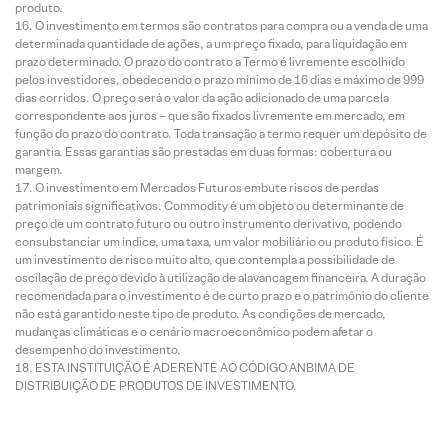
produto.
O investimento em termos são contratos para compra ou a venda de uma
determinada quantidade de ações, a um preço fixado, para liquidação em
prazo determinado. O prazo do contrato a Termo é livremente escolhido
pelos investidores, obedecendo o prazo mínimo de 16 dias e máximo de 999
dias corridos. O preço será o valor da ação adicionado de uma parcela
correspondente aos juros – que são fixados livremente em mercado, em
função do prazo do contrato. Toda transação a termo requer um depósito de
garantia. Essas garantias são prestadas em duas formas: cobertura ou
margem.
O investimento em Mercados Futuros embute riscos de perdas
patrimoniais significativos. Commodity é um objeto ou determinante de
preço de um contrato futuro ou outro instrumento derivativo, podendo
consubstanciar um índice, uma taxa, um valor mobiliário ou produto físico. É
um investimento de risco muito alto, que contempla a possibilidade de
oscilação de preço devido à utilização de alavancagem financeira. A duração
recomendada para o investimento é de curto prazo e o patrimônio do cliente
não está garantido neste tipo de produto. As condições de mercado,
mudanças climáticas e o cenário macroeconômico podem afetar o
desempenho do investimento.
ESTA INSTITUIÇÃO É ADERENTE AO CÓDIGO ANBIMA DE
DISTRIBUIÇÃO DE PRODUTOS DE INVESTIMENTO.