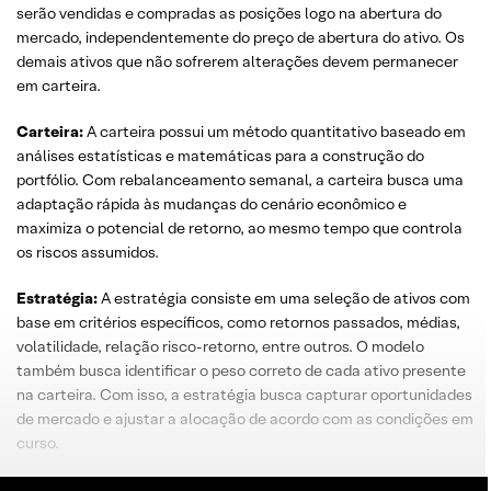
serão vendidas e compradas as posições logo na abertura do
mercado, independentemente do preço de abertura do ativo. Os
demais ativos que não sofrerem alterações devem permanecer
em carteira.
Carteira:
A carteira possui um método quantitativo baseado em
análises estatísticas e matemáticas para a construção do
portfólio. Com rebalanceamento semanal, a carteira busca uma
adaptação rápida às mudanças do cenário econômico e
maximiza o potencial de retorno, ao mesmo tempo que controla
os riscos assumidos.
Estratégia:
A estratégia consiste em uma seleção de ativos com
base em critérios específicos, como retornos passados, médias,
volatilidade, relação risco-retorno, entre outros. O modelo
também busca identificar o peso correto de cada ativo presente
na carteira. Com isso, a estratégia busca capturar oportunidades
de mercado e ajustar a alocação de acordo com as condições em
curso.